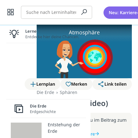
Suche
Neu: Karriere
Lernen lohnt sich!
Entdecke hier deine Chancen.
Lernplan
Merken
Link teilen
Die Erde
Sphären
Atmosphäre (Video)
Die Erde
Erdgeschichte
Weitere Infos erhältst du im Beitrag zum
Entstehung der
Video
Erde
zum Beitrag: Atmosphäre