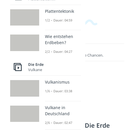
Plattentektonik
1/2 – Dauer: 04:59
Wie entstehen
Erdbeben?
Lernen lohnt sich!
2/2 – Dauer: 04:27
Entdecke hier deine Chancen.
Die Erde
Vulkane
Vulkanismus
1/6 – Dauer: 03:38
Vulkane in
Deutschland
2/6 – Dauer: 02:47
Weitere Inhalte: Die Erde