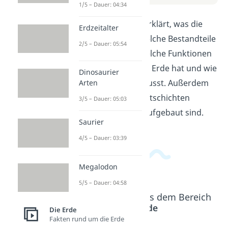
1/5 – Dauer: 04:34
In diesem Video wird erklärt, was die
Erdzeitalter
Atmosphäre ist und welche Bestandteile
2/5 – Dauer: 05:54
sie hat. Du erfährst, welche Funktionen
die Atmosphäre für die Erde hat und wie
Dinosaurier
sie unser Klima beeinflusst. Außerdem
Arten
erfährst du, wie die Luftschichten
3/5 – Dauer: 05:03
unserer Atmosphäre aufgebaut sind.
Saurier
4/5 – Dauer: 03:39
Megalodon
5/5 – Dauer: 04:58
Beliebte Inhalte aus dem Bereich
Die Erde
Die Erde
Fakten rund um die Erde