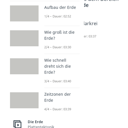
Die Erde
Aufbau der Erde
1/4 – Dauer: 02:52
Ureinwoh
Äquator
Polarkrei
ner
Dauer: 03:55
s
Wie groß ist die
Nordame
Dauer: 03:37
Erde?
rikas
2/4 – Dauer: 03:30
Dauer: 04:09
Wie schnell
dreht sich die
Erde?
3/4 – Dauer: 03:40
Zeitzonen der
Erde
4/4 – Dauer: 03:39
Die Erde
Plattentektonik