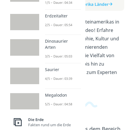
1/5 – Dauer: 04:34
zum Beitrag: Lateinamerika Länder
Erdzeitalter
Entdecke die Länder Lateinamerikas in
2/5 – Dauer: 05:54
diesem informativen Video! Erfahre
mehr über die Geographie, Kultur und
Dinosaurier
Geschichte dieser faszinierenden
Arten
Region. Tauche ein in die Vielfalt von
3/5 – Dauer: 05:03
Mexiko über Brasilien bis hin zu
Saurier
Argentinien und werde zum Experten
4/5 – Dauer: 03:39
für Lateinamerika!
Megalodon
5/5 – Dauer: 04:58
Die Erde
Fakten rund um die Erde
Beliebte Inhalte aus dem Bereich