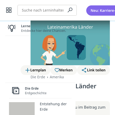
Suche
Neu: Karriere
Lernen lohnt sich!
Entdecke hier deine Chancen.
Lernplan
Merken
Link teilen
Die Erde
Amerika
Lateinamerika Länder
Die Erde
(Video)
Erdgeschichte
Entstehung der
Weitere Infos erhältst du im Beitrag zum
Erde
Video