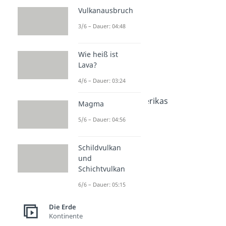
Amerika
Vulkanausbruch
Nordamerika
3/6 – Dauer: 04:48
Dauer: 06:13
Mittelamerika
Dauer: 02:57
Wie heiß ist
Südamerika
Lava?
Dauer: 05:24
Lateinamerika Länder
4/6 – Dauer: 03:24
Dauer: 04:16
Ureinwohner Nordamerikas
Magma
Dauer: 04:09
5/6 – Dauer: 04:56
Schildvulkan
und
Schichtvulkan
6/6 – Dauer: 05:15
Die Erde
Kontinente