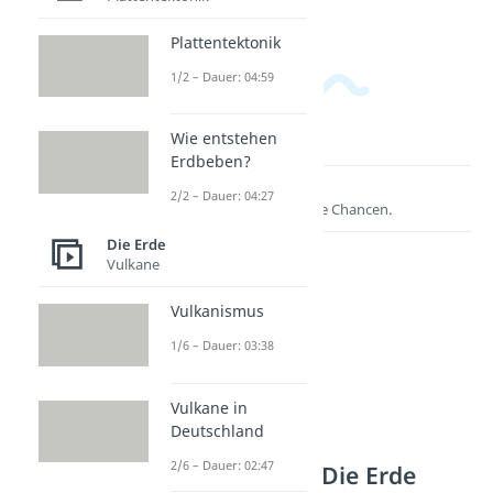
Plattentektonik
1/2 – Dauer: 04:59
Wie entstehen
Erdbeben?
Lernen lohnt sich!
2/2 – Dauer: 04:27
Entdecke hier deine Chancen.
Die Erde
Vulkane
Vulkanismus
1/6 – Dauer: 03:38
Vulkane in
Deutschland
2/6 – Dauer: 02:47
Weitere Inhalte: Die Erde