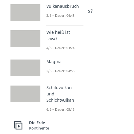
Gewässer
Vulkanausbruch
Wie viele Ozeane gibt es?
3/6 – Dauer: 04:48
Dauer: 04:37
Meer
Dauer: 03:48
Wie heiß ist
Süßwasser Meer
Lava?
Dauer: 05:28
Schäre
4/6 – Dauer: 03:24
Dauer: 03:04
Brackwasser
Magma
Dauer: 02:49
5/6 – Dauer: 04:56
Schildvulkan
und
Schichtvulkan
6/6 – Dauer: 05:15
Die Erde
Kontinente