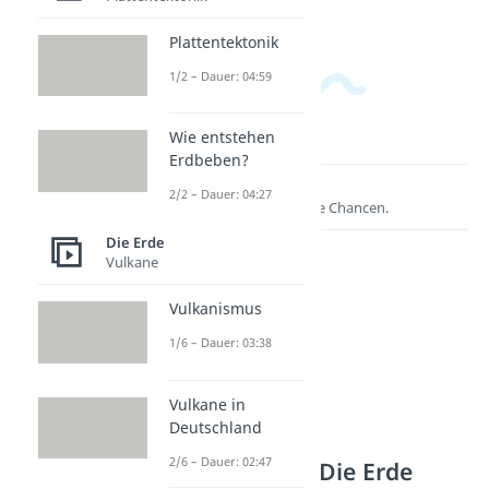
Plattentektonik
1/2 – Dauer: 04:59
Wie entstehen
Erdbeben?
Lernen lohnt sich!
2/2 – Dauer: 04:27
Entdecke hier deine Chancen.
Die Erde
Vulkane
Vulkanismus
1/6 – Dauer: 03:38
Vulkane in
Deutschland
2/6 – Dauer: 02:47
Weitere Inhalte: Die Erde