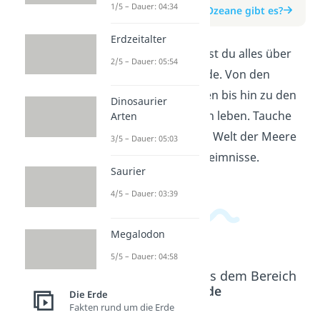
1/5 – Dauer: 04:34
zum Beitrag: Wie viele Ozeane gibt es?
Erdzeitalter
In diesem Video erfährst du alles über
2/5 – Dauer: 05:54
die Ozeane unserer Erde. Von den
verschiedenen Regionen bis hin zu den
Dinosaurier
Lebewesen, die in ihnen leben. Tauche
Arten
ein in die faszinierende Welt der Meere
3/5 – Dauer: 05:03
und entdecke ihre Geheimnisse.
Saurier
4/5 – Dauer: 03:39
Megalodon
5/5 – Dauer: 04:58
Beliebte Inhalte aus dem Bereich
Die Erde
Die Erde
Fakten rund um die Erde