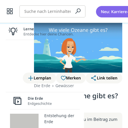
Suche
Neu: Karriere
Lernen lohnt sich!
Entdecke hier deine Chancen.
Lernplan
Merken
Link teilen
Die Erde
Gewässer
Wie viele Ozeane gibt es?
Die Erde
(Video)
Erdgeschichte
Entstehung der
Weitere Infos erhältst du im Beitrag zum
Erde
Video