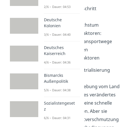
2/6 – Dauer: 04:53
Technischer Fortschritt
Agrarrevolution
Deutsche
Bevölkerungswachstum
Kolonien
Geographische Faktoren:
3/6 – Dauer: 04:40
Rohstoffe und Transportwege
Deutsches
Politische Faktoren
Kaiserreich
Wirtschaftliche Faktoren
4/6 – Dauer: 04:36
Die
Folgen
der Industrialisierung
Bismarcks
waren eine
Außenpolitik
Bevölkerungsverschiebung vom Land
5/6 – Dauer: 04:38
in die Städte, ein neues verändertes
Arbeitsumfeld sowie eine schnelle
Sozialistengeset
z
Produktion von Waren. Aber sie
6/6 – Dauer: 04:31
brachte auch Umweltverschmutzung