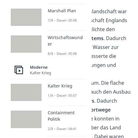
Marshall Plan
Zusätzlich zur Küstenlandschaft war
auch die flache Landschaft Englands
7/8 – Dauer: 05:08
ein Vorteil. Sie ermöglichte den
Wirtschaftswund
Ausbau des
Kanalsystems
. Dadurch
er
hatten die Menschen Wasser zur
8/8 – Dauer: 05:08
Verfügung. Das verbesserte die
hygienischen Bedingungen und
Moderne
Kalter Krieg
unterstützte das
Bevölkerungswachstum. Die flache
Kalter Krieg
Landschaft förderte auch den Ausbau
1/8 – Dauer: 05:07
des
Schienenverkehrs
. Dadurch
wurden neue
Transportwege
Containment
geschaffen: Produkte konnten in
Politik
Lokomotiven leicht über das Land
2/8 – Dauer: 04:41
transportiert werden. Dabei waren