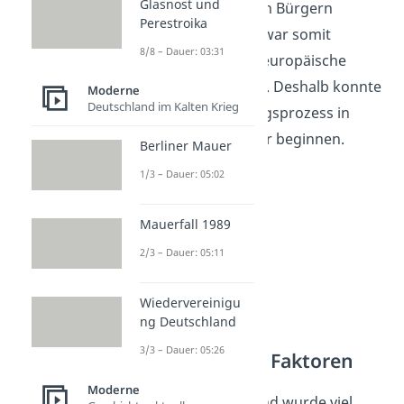
Glasnost und
politische System den Bürgern
Perestroika
Freiheiten
. England war somit
8/8 – Dauer: 03:31
liberaler
als andere europäische
Länder zu dieser Zeit. Deshalb konnte
Moderne
Deutschland im Kalten Krieg
der Industrialisierungsprozess in
England schon früher beginnen.
Berliner Mauer
1/3 – Dauer: 05:02
Mauerfall 1989
2/3 – Dauer: 05:11
Wiedervereinigu
ng Deutschland
3/3 – Dauer: 05:26
Wirtschaftliche Faktoren
Moderne
Innerhalb von England wurde viel