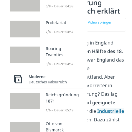
Industrialisierung
6/8 – Dauer: 04:38
England einfach erklärt
zur Stelle im Video springen
Proletariat
(00:17)
7/8 – Dauer: 04:57
Die Industrialisierung in England
Roaring
begann in der
zweiten Hälfte des 18.
Twenties
Jahrhunderts
. Dabei war England das
8/8 – Dauer: 04:57
erste Land, in dem die
Industrialisierung stattfand. Aber
Moderne
Deutsches Kaiserreich
warum war England Vorreiter in
Sachen Industrialisierung? Das lag
Reichsgründung
1871
daran, dass in England
geeignete
1/6 – Dauer: 05:19
Voraussetzungen
für die
Industrielle
Revolution
herrschten. Dazu zählst
Otto von
du vor allem:
Bismarck