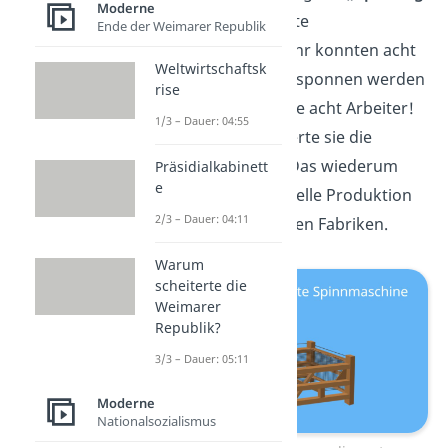
Moderne
Jenny“
. Sie ist die erste
Ende der Weimarer Republik
Spinnmaschine. Mit ihr konnten acht
Weltwirtschaftsk
Fäden gleichzeitig gesponnen werden
rise
und somit ersetzte sie acht Arbeiter!
1/3 – Dauer: 04:55
Dadurch revolutionierte sie die
Baumwollindustrie. Das wiederum
Präsidialkabinett
e
ermöglichte die schnelle Produktion
2/3 – Dauer: 04:11
von Kleidung in großen Fabriken.
Warum
scheiterte die
Weimarer
Republik?
3/3 – Dauer: 05:11
Moderne
Nationalsozialismus