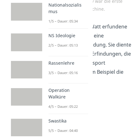
Die Spinning Jenny war die erste
Nationalsozialis
Spinnmaschine.
mus
1/5 – Dauer: 05:34
Auch die von James Watt erfundene
Dampfmaschine
war eine
NS Ideologie
bahnbrechende Erfindung. Sie diente
2/5 – Dauer: 05:13
als Basis für weitere Erfindungen, die
Produktion und Transport
Rassenlehre
erleichterten, wie zum Beispiel die
3/5 – Dauer: 05:16
Dampflokomotive
.
Operation
Walküre
4/5 – Dauer: 05:22
Swastika
5/5 – Dauer: 04:40