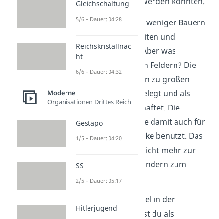
Menschen versorgt werden konnten.
Gleichschaltung
5/6 – Dauer: 04:28
Gleichzeitig mussten weniger Bauern
auf den Feldern arbeiten und
Reichskristallnac
verließen ihre Höfe. Aber was
ht
passierte nun mit den Feldern? Die
6/6 – Dauer: 04:32
kleinen Felder wurden zu großen
Feldern zusammengelegt und als
Moderne
Organisationen Drittes Reich
Großgüter
bewirtschaftet. Die
Landwirtschaft wurde damit auch für
Gestapo
wirtschaftliche Zwecke
benutzt. Das
1/5 – Dauer: 04:20
bedeutet, es wurde nicht mehr zur
Selbstversorgung, sondern zum
SS
Verkauf
angebaut.
2/5 – Dauer: 05:17
Diesen großen Wandel in der
Hitlerjugend
Landwirtschaft kannst du als