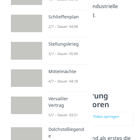
Genaueres
über die Industrielle
Revolution in England.
Schlieffenplan
2/7 – Dauer: 04:08
Stellungskrieg
3/7 – Dauer: 05:09
Mittelmächte
4/7 – Dauer: 04:18
Industrialisierung
Versailler
England: Faktoren
Vertrag
5/7 – Dauer: 03:51
zur Stelle im Video springen
(01:04)
Dolchstoßlegend
e
Warum gelang England als erstes die