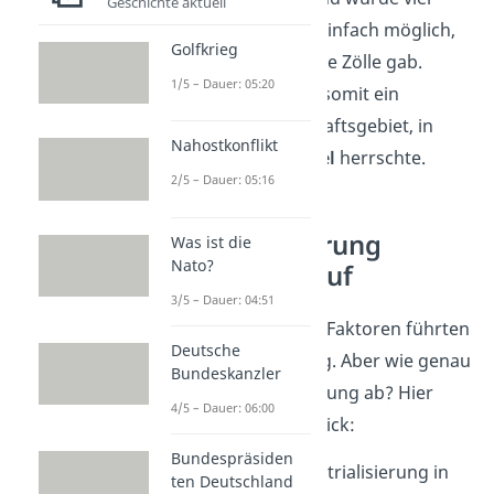
Geschichte aktuell
gehandelt. Das war einfach möglich,
Golfkrieg
da es in England keine Zölle gab.
1/5 – Dauer: 05:20
Großbritannien war somit ein
einheitliches Wirtschaftsgebiet, in
Nahostkonflikt
dem ein
freier
Handel
herrschte.
2/5 – Dauer: 05:16
Industrialisierung
Was ist die
Nato?
England: Ablauf
3/5 – Dauer: 04:51
Die oben genannten Faktoren führten
Deutsche
zur Industrialisierung. Aber wie genau
Bundeskanzler
lief die Industrialisierung ab? Hier
4/5 – Dauer: 06:00
hast du einen Überblick:
Bundespräsiden
Beginn
der Industrialisierung in
ten Deutschland