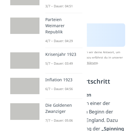
3/7 – Dauer: 04:51
Parteien
Weimarer
Republik
4/7 – Dauer: 04:29
Nach Beantwortung speichern wir deine Antwort, um
Krisenjahr 1923
Studyflix zu verbessern. Mehr dazu erfährst du in unserer
Datenschutzerklärung
.
5/7 – Dauer: 03:49
Inflation 1923
Technischer Fortschritt
6/7 – Dauer: 04:56
Die neuen
technischen
Entwicklungen
waren einer der
Die Goldenen
Zwanziger
Hauptgründe für den Beginn der
Industrialisierung in England. Dazu
7/7 – Dauer: 05:06
zählst du die Erfindung der
„Spinning