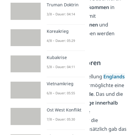
Truman Doktrin
die großen
Kohlevorkommen
in
3/8 – Dauer: 04:14
England von Vorteil, mit
denen
Dampfmaschinen
und
Koreakrieg
Lokomotiven
betrieben werden
4/8 – Dauer: 05:29
konnten.
Kubakrise
Politische Faktoren
5/8 – Dauer: 04:11
Die internationale Stellung
Englands
Vietnamkrieg
als Kolonialmacht
ermöglichte eine
6/8 – Dauer: 05:55
lange
Friedensperiode
. Das und die
stabile politische Lage innerhalb
Ost West Konflikt
Englands
waren gute
7/8 – Dauer: 05:30
Voraussetzungen für die
Industrialisierung. Zusätzlich gab
das