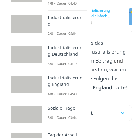
1/8 – Dauer: 04:40
Industrialisierung
England einfach
Industrialisierun
erklärt
(00:17)
g
2/8 – Dauer: 05:04
England kannst du als das
Industrialisierun
„Pionierland“ der Industrialisierung
g Deutschland
bezeichnen. In diesem Beitrag
und
3/8 – Dauer: 04:19
unserem
Video
erfährst du, warum
Industrialisierun
das so ist und welche Folgen die
g England
Industrialisierung in England
hatte!
4/8 – Dauer: 04:40
Soziale Frage
Inhaltsübersicht
5/8 – Dauer: 03:44
Tag der Arbeit