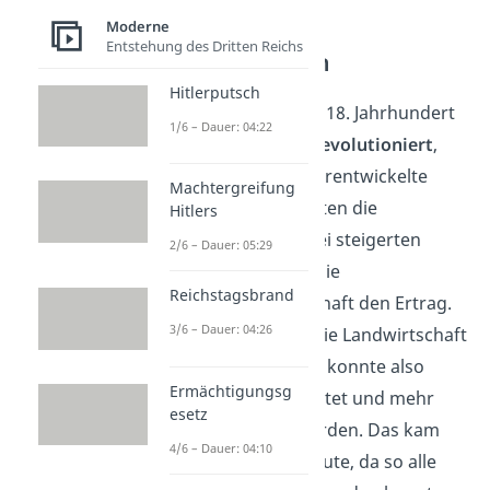
Moderne
Entstehung des Dritten Reichs
Agrarrevolution
Hitlerputsch
In England wurde im 18. Jahrhundert
1/6 – Dauer: 04:22
die
Landwirtschaft revolutioniert
,
denn neue und weiterentwickelte
Machtergreifung
Maschinen veränderten die
Hitlers
Landwirtschaft. Dabei steigerten
2/6 – Dauer: 05:29
bessere Pflüge und die
Reichstagsbrand
Fruchtwechselwirtschaft den Ertrag.
3/6 – Dauer: 04:26
Das bedeutet, dass die Landwirtschaft
effizienter
wurde. Es konnte also
Ermächtigungsg
mehr Getreide geerntet und mehr
esetz
Essen produziert werden. Das kam
4/6 – Dauer: 04:10
der Bevölkerung zugute, da so alle