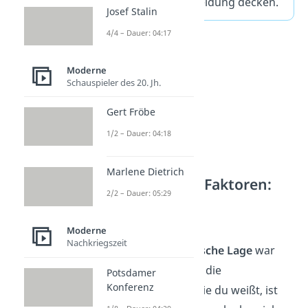
Bevölkerung an Kleidung decken.
Josef Stalin
4/4 – Dauer: 04:17
Moderne
Schauspieler des 20. Jh.
Gert Fröbe
1/2 – Dauer: 04:18
Marlene Dietrich
Geographische Faktoren:
2/2 – Dauer: 05:29
Rohstoffe und
Transportwege
Moderne
Nachkriegszeit
Englands
geographische Lage
war
ebenfalls günstig für die
Potsdamer
Konferenz
Industrialisierung. Wie du weißt, ist