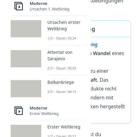
und schlechte Arbeitsbedingungen
Moderne
mit sich.
Ursachen 1. Weltkrieg
Ursachen erster
Industrialisierung
Weltkrieg
1/3 – Dauer: 05:34
Als
Industrialisierung
Attentat von
bezeichnest du den
Wandel
eines
Sarajevo
Staates von einer
2/3 – Dauer: 05:35
Agrargesellschaft
zu einer
Industriegesellschaft
. Das
Balkankriege
bedeutet, dass Produkte nicht
3/3 – Dauer: 04:15
mehr von Hand, sondern mit
Maschinen in Fabriken hergestellt
Moderne
Erster Weltkrieg
werden.
Erster Weltkrieg
Im Folgenden erfährst du
1/7 – Dauer: 05:12