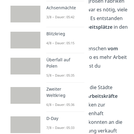
da Produkte jetzt in großen Fabriken
Achsenmächte
hergestellt wurden, war es nötig, viele
3/8 – Dauer: 05:42
Arbeiter einzustellen. Es entstanden
also immer
mehr Arbeitsplätze
in den
Blitzkrieg
Fabriken Englands.
4/8 – Dauer: 05:15
Daher zogen viele Menschen
vom
Land in die Städte
, wo es mehr Arbeit
Überfall auf
für sie gab. Das nennst du
Polen
Urbanisierung.
5/8 – Dauer: 05:35
Je mehr Menschen in die Städte
Zweiter
Weltkrieg
kamen, desto
mehr Arbeitskräfte
standen für die Fabriken zur
6/8 – Dauer: 05:36
Verfügung. Die massenhaft
D-Day
produzierten Waren
konnten an die
7/8 – Dauer: 05:33
wachsende Bevölkerung verkauft