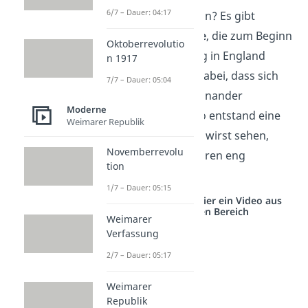
6/7 – Dauer: 04:17
Industrielle Revolution?
Es gibt
verschiedene
Gründe
, die zum Beginn
Oktoberrevolutio
der Industrialisierung in England
n 1917
führten. Wichtig ist dabei, dass sich
7/7 – Dauer: 05:04
diese Gründe untereinander
Moderne
beeinflusst haben. So entstand eine
Weimarer Republik
Wechselwirkung
. Du wirst sehen,
Novemberrevolu
dass einige der Faktoren eng
tion
zusammenhängen.
1/7 – Dauer: 05:15
Studyflix vernetzt: Hier ein Video aus
einem anderen Bereich
Weimarer
Verfassung
2/7 – Dauer: 05:17
Weimarer
Republik