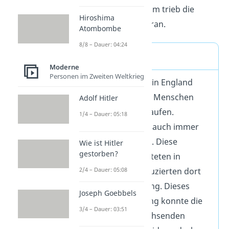
werden. Das wiederum trieb die
Hiroshima
Industrialisierung voran.
Atombombe
8/8 – Dauer: 04:24
Beispiel
Moderne
Personen im Zweiten Weltkrieg
Je mehr Menschen in England
lebten, desto mehr Menschen
Adolf Hitler
wollten Kleidung kaufen.
1/4 – Dauer: 05:18
Gleichzeitig gab es auch immer
mehr Arbeitskräfte. Diese
Wie ist Hitler
gestorben?
Arbeitskräfte arbeiteten in
2/4 – Dauer: 05:08
Fabriken und produzierten dort
massenhaft Kleidung. Dieses
Joseph Goebbels
Angebot an Kleidung konnte die
3/4 – Dauer: 03:51
Nachfrage der wachsenden