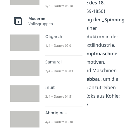
England:
2. Hälfte des 18.
5/5 – Dauer: 05:10
Jahrhunderts
(1759-1850)
Moderne
1765: Die Erfindung der
„Spinning
Volksgruppen
Jenny“
führte zu einer
gesteigerten Produktion
in der
Oligarch
Baumwoll- und Textilindustrie.
1/4 – Dauer: 02:01
Erfindung der
Dampfmaschine
:
Antrieb von Lokomotiven,
Samurai
Dampfschiffen und Maschinen
2/4 – Dauer: 05:03
Steigender
Kohleabbau
, um die
Dampfmaschinen anzutreiben
Inuit
Herstellung von Koks aus Kohle:
3/4 – Dauer: 04:51
Brennstoff für die
Eisenproduktion
Aborigines
4/4 – Dauer: 05:30