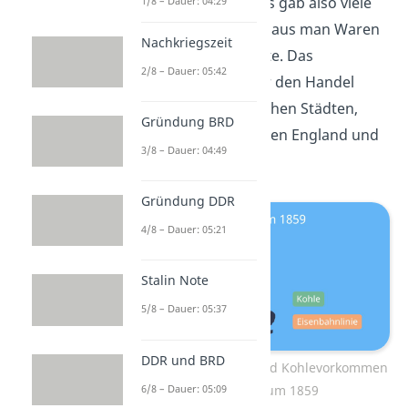
England eine
Insel
. Es gab also viele
1/8 – Dauer: 04:29
Hafenstädte, von wo aus man Waren
Nachkriegszeit
transportieren konnte.
Das
2/8 – Dauer: 05:42
erleichterte nicht nur den Handel
zwischen den englischen Städten,
Gründung BRD
sondern auch zwischen England und
3/8 – Dauer: 04:49
anderen Ländern.
Gründung DDR
4/8 – Dauer: 05:21
Stalin Note
5/8 – Dauer: 05:37
DDR und BRD
Die Eisenbahnlinien und Kohlevorkommen
6/8 – Dauer: 05:09
in England um 1859