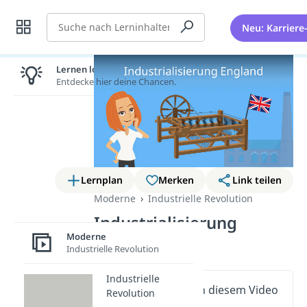
Suche
Neu: Karriere
Lernen lohnt sich!
Entdecke hier deine Chancen.
Lernplan
Merken
Link teilen
Moderne
Industrielle Revolution
Industrialisierung
Moderne
England
Industrielle Revolution
Industrielle
Wichtige Inhalte in diesem Video
Revolution