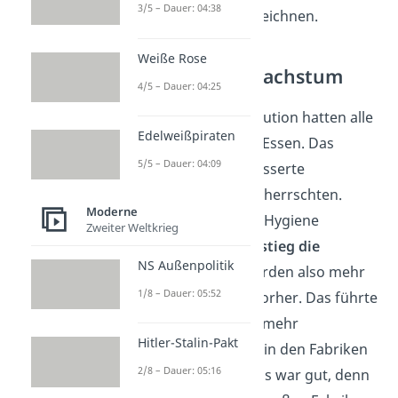
3/5 – Dauer: 04:38
Agrarrevolution
bezeichnen.
Weiße Rose
Bevölkerungswachstum
4/5 – Dauer: 04:25
Durch die Agrarrevolution hatten alle
Edelweißpiraten
Menschen genug zu Essen. Das
5/5 – Dauer: 04:09
bedeutet, dass verbesserte
Lebensbedingungen herrschten.
Moderne
Zusätzlich wurde die Hygiene
Zweiter Weltkrieg
gesteigert. Dadurch
stieg die
NS Außenpolitik
Geburtenrate
. Es wurden also mehr
1/8 – Dauer: 05:52
Kinder geboren als vorher. Das führte
dazu, dass es später mehr
Hitler-Stalin-Pakt
Erwachsene gab, die in den Fabriken
2/8 – Dauer: 05:16
arbeiten konnten. Das war gut, denn