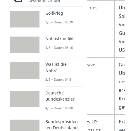
Geschichte aktuell
1965–
Eskalation des
Über 
Golfkrieg
1968
Krieges
Solda
1/5 – Dauer: 05:20
Vietn
Gueri
Nahostkonflikt
Vietc
2/5 – Dauer: 05:16
US-T
Was ist die
1968
Tet-Offensive
Groß
Nato?
Über
3/5 – Dauer: 04:51
des V
erken
Deutsche
Krieg
Bundeskanzler
gewin
4/5 – Dauer: 06:00
1969
Beginn des US-
Präsi
Bundespräsiden
ten Deutschland
Truppenabzugs
verfo