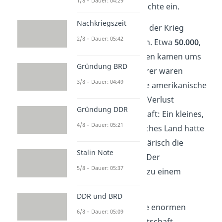
1/8 – Dauer: 04:29
People
“ in die Geschichte ein.
Nachkriegszeit
In den USA hinterließ der Krieg
2/8 – Dauer: 05:42
ebenfalls tiefe Spuren. Etwa
50.000
,
oftmals junge Soldaten kamen ums
Gründung BRD
Leben, viele Rückkehrer waren
3/8 – Dauer: 04:49
traumatisiert
. Für die amerikanische
Gesellschaft war der Verlust
Gründung DDR
besonders schmerzhaft: Ein kleines,
4/8 – Dauer: 05:21
wirtschaftlich schwaches Land hatte
der Supermacht militärisch die
Stalin Note
Grenzen
aufgezeigt. Der
5/8 – Dauer: 05:37
Vietnamkrieg wurde zu einem
nationalen
Trauma
.
DDR und BRD
Zudem belasteten die enormen
6/8 – Dauer: 05:09
Kriegskosten
die Wirtschaft.