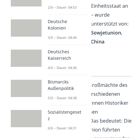
westlich
Einheitsstaat an
2/6 – Dauer: 04:53
orientiertes
– wurde
Deutsche
Vietnam
unterstützt von:
Kolonien
– wurde
Sowjetunion
,
3/6 – Dauer: 04:40
unterstützt
China
von:
USA
,
Deutsches
Kaiserreich
Frankreich
,
Australien
4/6 – Dauer: 04:36
Bismarcks
Weil dabei auch die Großmächte des
Außenpolitik
Kalten Krieges auf verschiedenen
5/6 – Dauer: 04:38
Seiten mitwirkten, nennen Historiker
den Vietnamkrieg einen
Sozialistengeset
z
Stellvertreterkrieg
. Das bedeutet: Die
6/6 – Dauer: 04:31
USA und die Sowjetunion führten