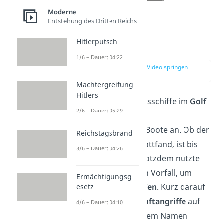
Moderne
Entstehung des Dritten Reichs
So verlief der
Hitlerputsch
Vietnamkrieg
1/6 – Dauer: 04:22
zur Stelle im Video springen
(02:26)
Machtergreifung
Hitlers
1964 griffen US-Kriegsschiffe im
Golf
2/6 – Dauer: 05:29
von Tonkin
angeblich
nordvietnamesische Boote an. Ob der
Reichstagsbrand
Angriff wirklich so stattfand, ist bis
3/6 – Dauer: 04:26
heute
umstritten
. Trotzdem nutzte
die US-Regierung den Vorfall, um
Ermächtigungsg
militärisch
einzugreifen
. Kurz darauf
esetz
begannen massive
Luftangriffe
auf
4/6 – Dauer: 04:10
Nordvietnam unter dem Namen