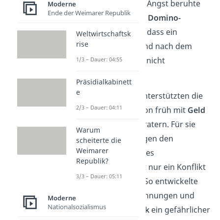
Gut zu wissen:
Diese Angst beruhte
Moderne
Ende der Weimarer Republik
auf der sogenannten
Domino-
Theorie
. Sie besagte, dass ein
Weltwirtschaftsk
rise
kommunistisches Land nach dem
anderen kippt, wenn nicht
1/3 – Dauer: 04:55
eingegriffen wird.
Präsidialkabinett
e
Aus diesem Grund unterstützten die
2/3 – Dauer: 04:11
USA Südvietnam schon früh mit
Geld
und militärischen Beratern. Für sie
Warum
war es ein
Kampf
gegen den
scheiterte die
Weimarer
weltweiten Einfluss des
Republik?
Kommunismus, nicht nur ein Konflikt
3/3 – Dauer: 05:11
innerhalb Vietnams. So entwickelte
sich aus inneren Spannungen und
Moderne
Nationalsozialismus
globaler
Machtpolitik
ein gefährlicher