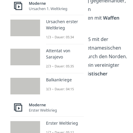
keinen direkten Krieg gegeneinander,
Moderne
aber sie unterstützten
Ursachen 1. Weltkrieg
unterschiedliche Seiten mit
Waffen
Ursachen erster
und
Beratern
.
Weltkrieg
1/3 – Dauer: 05:34
Der Krieg endete 1975 mit der
Eroberung der südvietnamesischen
Attentat von
Hauptstadt
Saigon
durch den Norden.
Sarajevo
Seitdem ist Vietnam ein vereinigter
2/3 – Dauer: 05:35
Staat unter
kommunistischer
Balkankriege
Regierung
.
3/3 – Dauer: 04:15
Moderne
Erster Weltkrieg
Erster Weltkrieg
1/7 – Dauer: 05:12