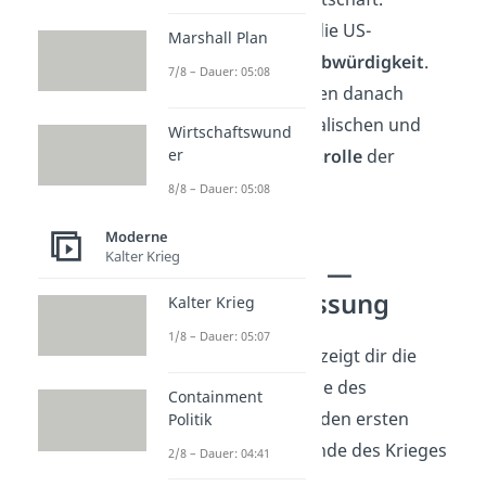
International verlor die US-
Marshall Plan
Außenpolitik an
Glaubwürdigkeit
.
7/8 – Dauer: 05:08
Viele Länder zweifelten danach
erstmals an der moralischen und
Wirtschaftswund
er
politischen
Führungsrolle
der
Vereinigten Staaten.
8/8 – Dauer: 05:08
Moderne
Kalter Krieg
Vietnamkrieg —
Zusammenfassung
Kalter Krieg
1/8 – Dauer: 05:07
Die folgende Tabelle zeigt dir die
wichtigsten Ereignisse des
Containment
Vietnamkriegs – von den ersten
Politik
Konflikten bis zum Ende des Krieges
2/8 – Dauer: 04:41
im Jahr 1975: