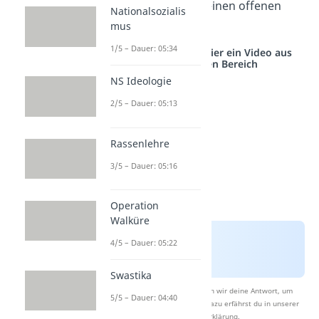
Konflikt, der bald in einen offenen
Nationalsozialis
Krieg mündete.
mus
1/5 – Dauer: 05:34
Studyflix vernetzt: Hier ein Video aus
einem anderen Bereich
NS Ideologie
2/5 – Dauer: 05:13
Rassenlehre
3/5 – Dauer: 05:16
Operation
Walküre
4/5 – Dauer: 05:22
Swastika
Nach Beantwortung speichern wir deine Antwort, um
5/5 – Dauer: 04:40
Studyflix zu verbessern. Mehr dazu erfährst du in unserer
Datenschutzerklärung
.