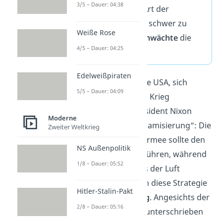
3/5 – Dauer: 04:38
Dschungel
. Diese Art der
Kriegsführung war schwer zu
Weiße Rose
bekämpfen und
schwächte
die
4/5 – Dauer: 04:25
US-Truppen.
Edelweißpiraten
Ab 1969 begannen die USA, sich
5/5 – Dauer: 04:09
schrittweise aus dem Krieg
zurückzuziehen
. Präsident Nixon
Moderne
setzte auf eine „Vietnamisierung“: Die
Zweiter Weltkrieg
südvietnamesische Armee sollte den
NS Außenpolitik
Krieg künftig selbst führen, während
1/8 – Dauer: 05:52
die USA nur noch aus der Luft
eingriffen. Doch auch diese Strategie
Hitler-Stalin-Pakt
brachte keinen
Erfolg
. Angesichts der
2/8 – Dauer: 05:16
aussichtslosen Lage unterschrieben