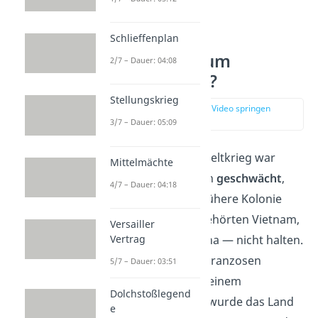
Schlieffenplan
Wie kam es zum
2/7 – Dauer: 04:08
Vietnamkrieg?
Stellungskrieg
zur Stelle im Video springen
(01:20)
3/7 – Dauer: 05:09
Nach dem Zweiten Weltkrieg war
Mittelmächte
Frankreich militärisch
geschwächt
,
4/7 – Dauer: 04:18
konnte aber seine frühere Kolonie
Indochina
— dazu gehörten Vietnam,
Versailler
Laos und Kambodscha — nicht halten.
Vertrag
1954 zogen sich die Franzosen
5/7 – Dauer: 03:51
endgültig zurück. In einem
Dolchstoßlegend
Friedensabkommen wurde das Land
e