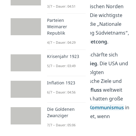
sich dem kommunistischen Norden
3/7 – Dauer: 04:51
anschließen wollten. Die wichtigste
Parteien
dieser Gruppen war die „Nationale
Weimarer
Front für die Befreiung Südvietnams“,
Republik
besser bekannt als
Vietcong
.
4/7 – Dauer: 04:29
Zur gleichen Zeit verschärfte sich
Krisenjahr 1923
weltweit der
Kalte Krieg
. Die USA und
5/7 – Dauer: 03:49
die Sowjetunion verfolgten
gegensätzliche politische Ziele und
Inflation 1923
versuchten, ihren
Einfluss
weltweit
6/7 – Dauer: 04:56
auszuweiten. Die USA hatten große
Angst, dass sich der
Kommunismus
in
Die Goldenen
Zwanziger
Asien weiter ausbreitet, wenn
Südvietnam fällt.
7/7 – Dauer: 05:06