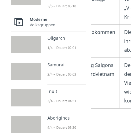
5/5 – Dauer: 05:10
„Viet
Krieg
Moderne
Volksgruppen
1973
Friedensabkommen
Die U
Oligarch
von Paris
ihre 
1/4 – Dauer: 02:01
ab.
Samurai
1975
Eroberung Saigons
Der K
durch Nordvietnam
dem S
2/4 – Dauer: 05:03
Vietn
Inuit
wiede
kommu
3/4 – Dauer: 04:51
Aborigines
4/4 – Dauer: 05:30