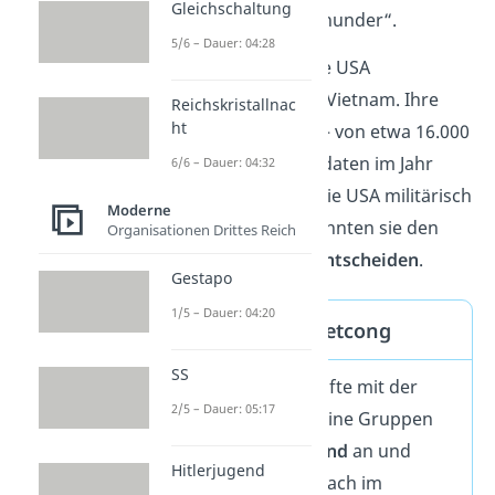
Gleichschaltung
„Operation Rolling Thunder“.
5/6 – Dauer: 04:28
Ab 1965 schickten die USA
Bodentruppen
nach Vietnam. Ihre
Reichskristallnac
ht
Zahl wuchs schnell — von etwa 16.000
auf über 500.000 Soldaten im Jahr
6/6 – Dauer: 04:32
1968. Doch obwohl die USA militärisch
Moderne
überlegen waren, konnten sie den
Organisationen Drittes Reich
Krieg nicht für sich
entscheiden
.
Gestapo
1/5 – Dauer: 04:20
Die Taktik der Vietcong
SS
Der Vietcong kämpfte mit der
2/5 – Dauer: 05:17
Guerilla-Taktik
: Kleine Gruppen
griffen
überraschend
an und
Hitlerjugend
verschwanden danach im