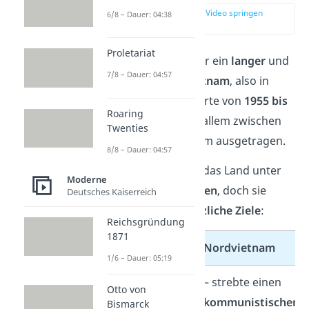
zur Stelle im Video springen
6/8 – Dauer: 04:38
(00:17)
Proletariat
Der Vietnamkrieg war ein
langer
und
7/8 – Dauer: 04:57
brutaler Krieg
in
Vietnam
, also in
Südostasien. Er dauerte von
1955 bis
Roaring
1975
und wurde vor allem zwischen
Twenties
Nord- und Südvietnam ausgetragen.
8/8 – Dauer: 04:57
Beide Seiten wollten das Land unter
Moderne
ihrer Führung
vereinen
, doch sie
Deutsches Kaiserreich
verfolgten
gegensätzliche Ziele
:
Reichsgründung
1871
Südvietnam
Nordvietnam
1/6 – Dauer: 05:19
– wollte ein
– strebte einen
Otto von
unabhängiges
,
kommunistischen
Bismarck