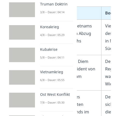
Truman Doktrin
Jahr
Ereignis
Bede
3/8 – Dauer: 04:14
1954
Teilung Vietnams
Vietn
Koreakrieg
nach dem Abzug
des 1
4/8 – Dauer: 05:29
Frankreichs
in No
Südvi
Kubakrise
5/8 – Dauer: 04:11
1955
Ngo Dinh Diem
Der a
wird Präsident von
Regie
Vietnamkrieg
Südvietnam
wach
6/8 – Dauer: 05:55
Wider
Ost West Konflikt
1959
Beginn des
Der V
7/8 – Dauer: 05:30
bewaffneten
sich 
Widerstands im
die s