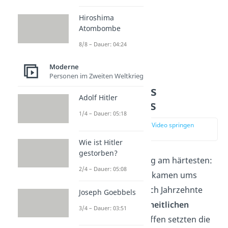
Hiroshima
Atombombe
8/8 – Dauer: 04:24
Moderne
Personen im Zweiten Weltkrieg
Die Folgen des
Adolf Hitler
Vietnamkriegs
1/4 – Dauer: 05:18
zur Stelle im Video springen
(04:35)
Wie ist Hitler
gestorben?
Vietnam traf der Krieg am härtesten:
2/4 – Dauer: 05:08
Millionen Menschen
kamen ums
Leben. Viele litten noch Jahrzehnte
Joseph Goebbels
später unter
gesundheitlichen
3/4 – Dauer: 03:51
Folgen
. Bei Luftangriffen setzten die