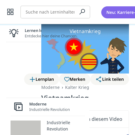
Suche
Neu: Karriere
Lernen lohnt sich!
Entdecke hier deine Chancen.
Lernplan
Merken
Link teilen
Moderne
Kalter Krieg
Vietnamkrieg
Moderne
Industrielle Revolution
Wichtige Inhalte in diesem Video
Industrielle
Revolution