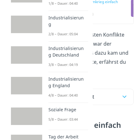
Vietnamkrieg einfach
1/8 – Dauer: 04:40
erklärt
(00:17)
Industrialisierun
g
E
i
ner der bedeutendsten Konflikte
2/8 – Dauer: 05:04
des 20. Jahrhunderts war der
Industrialisierun
Vietnamkrieg
. Wie es dazu kam und
g Deutschland
welche Folgen er hatte, erfährst du
3/8 – Dauer: 04:19
hier und im
Video.
Industrialisierun
g England
4/8 – Dauer: 04:40
Inhaltsübersicht
Soziale Frage
5/8 – Dauer: 03:44
Vietnamkrieg einfach
erklärt
Tag der Arbeit