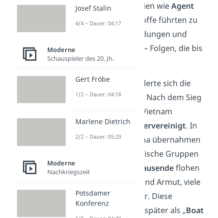
USA giftige Chemikalien wie
Agent
Josef Stalin
Orange
ein. Diese Stoffe führten zu
4/4 – Dauer: 04:17
Krankheiten, Missbildungen und
Umweltzerstörung
— Folgen, die bis
Moderne
Schauspieler des 20. Jh.
heute spürbar sind.
Gert Fröbe
Auch politisch veränderte sich die
1/2 – Dauer: 04:18
Region grundlegend. Nach dem Sieg
des Nordens wurde Vietnam
Marlene Dietrich
kommunistisch
wiedervereinigt
. In
2/2 – Dauer: 05:29
Laos und Kambodscha übernahmen
ebenfalls kommunistische Gruppen
Moderne
die Macht.
Hunderttausende
flohen
Nachkriegszeit
vor Unterdrückung und Armut, viele
Potsdamer
von ihnen übers Meer. Diese
Konferenz
Geflüchteten gingen später als „
Boat