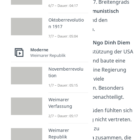
vorerst entlang des 17. Breitengrads
6/7 – Dauer: 04:17
geteilt — in den
kommunistisch
geführten
Norden und den
Oktoberrevolutio
n 1917
prowestlichen
Süden.
7/7 – Dauer: 05:04
Im Süden übernahm
Ngo Dinh Diem
Moderne
die Macht. Mit Unterstützung der USA
Weimarer Republik
wurde er Präsident und baute eine
Novemberrevolu
eigene
Armee
auf. Seine Regierung
tion
unterdrückte
jedoch viele
1/7 – Dauer: 05:15
Bevölkerungsgruppen. Besonders
Buddhisten
wurden benachteiligt.
Weimarer
Verfassung
Viele Menschen im Süden fühlten sich
2/7 – Dauer: 05:17
von Diems Regierung nicht vertreten.
Einige schlossen sich zu
Weimarer
Republik
Widerstandsgruppen
zusammen, die