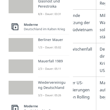
Glasnost und
Süden
Regie
Perestroika
8/8 – Dauer: 03:31
1961–
Zunehmende
Milit
1964
Unterstützung der
Waffe
Moderne
Deutschland im Kalten Krieg
USA für Südvietnam
solle
stärk
Berliner Mauer
1/3 – Dauer: 05:02
1964
Tonkin-Zwischenfall
Der V
direk
Mauerfall 1989
Krieg
2/3 – Dauer: 05:11
USA.
Wiedervereinigu
1965
Beginn der US-
Massi
ng Deutschland
Bombardierungen
auf 
3/3 – Dauer: 05:26
(Operation Rolling
begi
Thunder)
Moderne