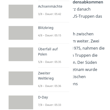
die USA 1973 ein
Friedensabkommen
Achsenmächte
mit Nordvietnam. Kurz danach
3/8 – Dauer: 05:42
verließen die letzten US-Truppen das
Land.
Blitzkrieg
Der Krieg ging danach zwischen
4/8 – Dauer: 05:15
Nord- und Südvietnam weiter. Zwei
Jahre später, im Mai 1975, nahmen die
Überfall auf
Polen
nordvietnamesischen Truppen die
Hauptstadt
Saigon
ein. Der Süden
5/8 – Dauer: 05:35
kapitulierte
. Ganz Vietnam wurde
Zweiter
unter der kommunistischen
Weltkrieg
Regierung des Nordens
6/8 – Dauer: 05:36
wiedervereint
.
D-Day
7/8 – Dauer: 05:33