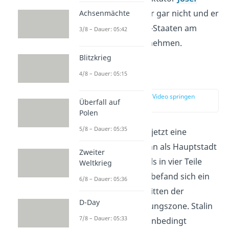
Stalin
gefiel das aber gar nicht und er
Achsenmächte
verbot
den Ostblock-Staaten am
3/8 – Dauer: 05:42
Marshall-Plan
teilzunehmen.
Blitzkrieg
4/8 – Dauer: 05:15
Berlin Blockade
zur Stelle im Video springen
Überfall auf
(02:28)
Polen
5/8 – Dauer: 05:35
Zudem spielte Berlin jetzt eine
besondere Rolle. Denn als Hauptstadt
Zweiter
wurde Berlin ebenfalls in vier Teile
Weltkrieg
aufgeteilt. Demnach befand sich ein
6/8 – Dauer: 05:36
Teil des Westens inmitten der
D-Day
Sowjetischen Besatzungszone. Stalin
7/8 – Dauer: 05:33
wollte dem Westen unbedingt