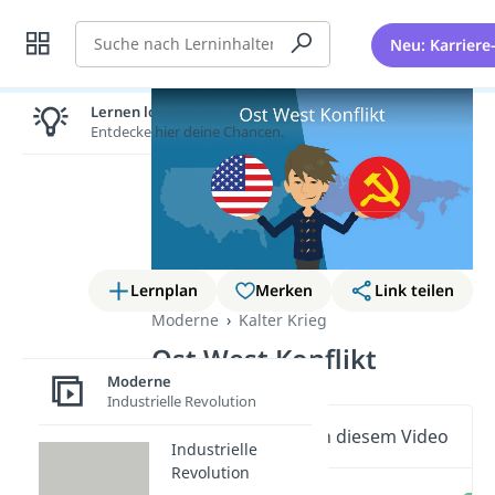
Suche
Neu: Karriere
Lernen lohnt sich!
Entdecke hier deine Chancen.
Lernplan
Merken
Link teilen
Moderne
Kalter Krieg
Ost West Konflikt
Moderne
Industrielle Revolution
Wichtige Inhalte in diesem Video
Industrielle
Revolution