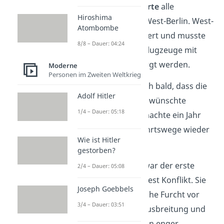
schaden und
blockierte
alle
Hiroshima
Zufahrtswege
nach West-Berlin. West-
Atombombe
Berlin war somit isoliert und musste
8/8 – Dauer: 04:24
über die Luft durch Flugzeuge mit
Lebensmitteln versorgt werden.
Moderne
Personen im Zweiten Weltkrieg
Stalin erkannte jedoch bald, dass die
Adolf Hitler
Blockade nicht die gewünschte
1/4 – Dauer: 05:18
Wirkung hatte und machte ein Jahr
später 1949 die Zufahrtswege wieder
Wie ist Hitler
frei.
gestorben?
Die Berlin Blockade war der erste
2/4 – Dauer: 05:08
Höhepunkt im Ost West Konflikt. Sie
Joseph Goebbels
verstärkte die westliche Furcht vor
3/4 – Dauer: 03:51
einer sowjetischen Ausbreitung und
schweißte den Westen enger