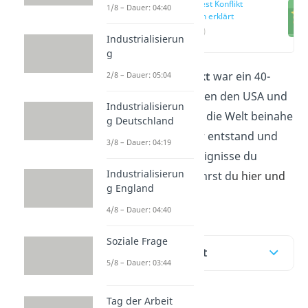
Ost West Konflikt
1/8 – Dauer: 04:40
einfach erklärt
(00:17)
Industrialisierun
g
Der
Ost West Konflikt
war ein 40-
2/8 – Dauer: 05:04
jähriger Streit zwischen den USA und
Industrialisierun
der Sowjetunion, der die Welt beinahe
g Deutschland
zerstört hätte. Wie er entstand und
3/8 – Dauer: 04:19
welche wichtigen Ereignisse du
Industrialisierun
kennen solltest, erfährst d
u hier und
g England
im
Video
dazu!
4/8 – Dauer: 04:40
Soziale Frage
Inhaltsübersicht
5/8 – Dauer: 03:44
Tag der Arbeit