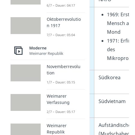
6/7 – Dauer: 04:17
Wissenschaftliche
1969: Erster
Oktoberrevolutio
Erfolge
Mensch auf
n 1917
Mond
7/7 – Dauer: 05:04
1971: Erfin
Moderne
des
Weimarer Republik
Mikroproze
Novemberrevolu
tion
Stellvertreter im
Südkorea
1/7 – Dauer: 05:15
Korea-Krieg
Weimarer
Stellvertreter im
Südvietnam
Verfassung
Vietnam-Krieg
2/7 – Dauer: 05:17
Stellvertreter im
Aufständische
Weimarer
Republik
Afghanistan-
(Mudschaheddi