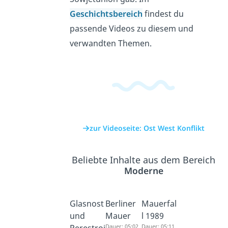
Geschichtsbereich
findest du
passende Videos zu diesem und
verwandten Themen.
zur Videoseite: Ost West Konflikt
Beliebte Inhalte aus dem Bereich
Moderne
Glasnost
Berliner
Mauerfal
und
Mauer
l 1989
Dauer: 05:02
Dauer: 05:11