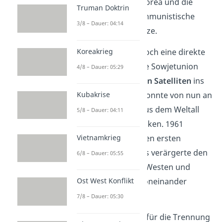
demokratische Südkorea und die
Truman Doktrin
Sowjetunion das kommunistische
3/8 – Dauer: 04:14
Nordkorea unterstütze.
Koreakrieg
1957 bahnte sich jedoch eine direkte
Konfrontation an. Die Sowjetunion
4/8 – Dauer: 05:29
schaffte es den
ersten Satelliten
ins
All zu schicken und konnte von nun an
Kubakrise
auch Atomraketen aus dem Weltall
5/8 – Dauer: 04:11
auf den Westen schicken. 1961
brachten sie sogar den ersten
Vietnamkrieg
Menschen ins All. Das verärgerte den
6/8 – Dauer: 05:55
Westen, sodass sich Westen und
Osten noch weiter voneinander
Ost West Konflikt
trennten.
7/8 – Dauer: 05:30
Wichtig:
Symbolisch für die Trennung