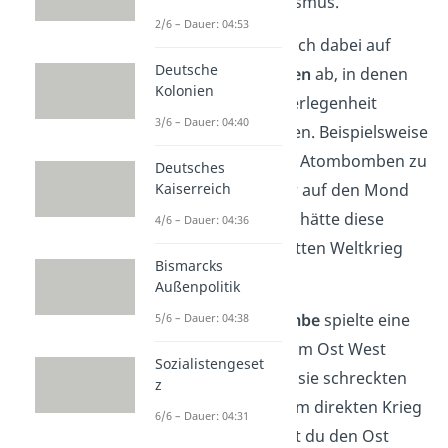
Osten den Kommunismus.
2/6 – Dauer: 04:53
Der Konflikt spielte sich dabei auf
Deutsche
verschiedenen Ebenen
ab, in denen
Kolonien
beide Seiten ihre Überlegenheit
3/6 – Dauer: 04:40
demonstrieren wollten.
Beispielsweise
ging es darum,
mehr Atombomben zu
Deutsches
Kaiserreich
haben oder schneller auf den Mond
zu kommen. Beinahe hätte diese
4/6 – Dauer: 04:36
Rivalität zu einem dritten Weltkrieg
Bismarcks
geführt.
Außenpolitik
Merke:
Die
Atombombe
spielte eine
5/6 – Dauer: 04:38
entscheidende Rolle im Ost West
Sozialistengeset
Konflikt. Denn durch sie schreckten
z
beide Seiten vor einem direkten Krieg
6/6 – Dauer: 04:31
zurück. Daher nennst du den Ost