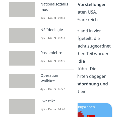
Nationalsozialis
grundlegend
andere Vorstellungen
mus
als die westlichen Staaten USA,
1/5 – Dauer: 05:34
Großbritannien und Frankreich.
NS Ideologie
Daher wurde Deutschland in vier
Besatzungszonen
aufgeteilt, die
2/5 – Dauer: 05:13
jeweils einer Siegermacht zugeordnet
Rassenlehre
wurden. Im sowjetischen Teil wurden
der
Sozialismus
und die
3/5 – Dauer: 05:16
Planwirtschaft
eingeführt. Die
Operation
westlichen Länder führten dagegen
Walküre
die
freiheitliche Grundordnung und
4/5 – Dauer: 05:22
freie Marktwirtschaft
ein.
Swastika
5/5 – Dauer: 04:40