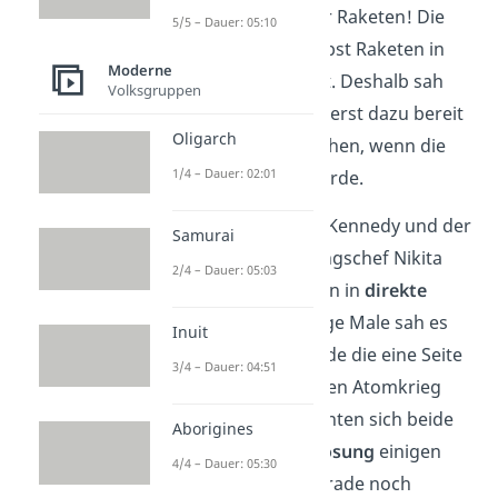
sofortigen Abzug der Raketen! Die
5/5 – Dauer: 05:10
USA hatte jedoch selbst Raketen in
Moderne
der
Türkei
stationiert. Deshalb sah
Volksgruppen
sich die Sowjetunion erst dazu bereit
Oligarch
ihre Raketen abzuziehen, wenn die
1/4 – Dauer: 02:01
USA das auch tun würde.
US-Präsident John F. Kennedy und der
Samurai
sowjetische Regierungschef Nikita
2/4 – Dauer: 05:03
Chruschtschow traten in
direkte
Verhandlungen
. Einige Male sah es
Inuit
kurz so aus, aus würde die eine Seite
3/4 – Dauer: 04:51
gleich der anderen den Atomkrieg
erklären. Jedoch konnten sich beide
Aborigines
auf eine
friedliche Lösung
einigen
4/4 – Dauer: 05:30
und verhinderten gerade noch