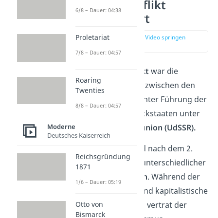
Ost West Konflikt
6/8 – Dauer: 04:38
einfach erklärt
Proletariat
zur Stelle im Video springen
(00:17)
7/8 – Dauer: 04:57
Der
Ost West Konflikt
war die
Roaring
Auseinandersetzung zwischen den
Twenties
westlichen Staaten unter Führung der
8/8 – Dauer: 04:57
USA
und den Ostblockstaaten unter
Führung der
Sowjetunion (UdSSR).
Moderne
Deutsches Kaiserreich
Der Konflikt entstand nach dem 2.
Reichsgründung
Weltkrieg aufgrund unterschiedlicher
1871
politischer Ansichten
. Während der
1/6 – Dauer: 05:19
Westen für liberale und kapitalistische
Otto von
Demokratien
eintrat, vertrat der
Bismarck