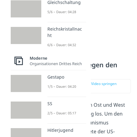
Gleichschaltung
5/6 – Dauer: 04:28
Reichskristallnac
ht
6/6 – Dauer: 04:32
Moderne
Maßnahmen gegen den
Organisationen Drittes Reich
Kommunismus
Gestapo
zur Stelle im Video springen
1/5 – Dauer: 04:20
(01:57)
SS
Der Konflikt zwischen Ost und West
ging dann 1947 richtig los. Um den
2/5 – Dauer: 05:17
sowjetischen Kommunismus
Hitlerjugend
einzudämmen, ordnete der US-