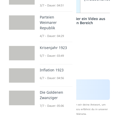
3/7 – Dauer: 04:51
Konflikt
Parteien
Studyflix vernetzt: Hier ein Video aus
Weimarer
einem anderen Bereich
Republik
4/7 – Dauer: 04:29
Krisenjahr 1923
5/7 – Dauer: 03:49
Inflation 1923
6/7 – Dauer: 04:56
Die Goldenen
Zwanziger
Nach Beantwortung speichern wir deine Antwort, um
7/7 – Dauer: 05:06
Studyflix zu verbessern. Mehr dazu erfährst du in unserer
Datenschutzerklärung
.