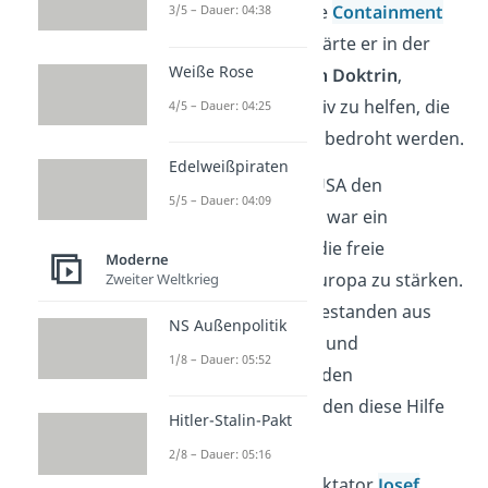
Präsident Truman die
Containment
3/5 – Dauer: 04:38
Politik
an. Dabei erklärte er in der
Weiße Rose
sogenannten
Truman Doktrin
,
anderen Ländern aktiv zu helfen, die
4/5 – Dauer: 04:25
von der Sowjetunion bedroht werden.
Edelweißpiraten
Zudem erstellte die USA den
5/5 – Dauer: 04:09
„
Marshall-Plan
“. Das war ein
Hilfsprogramm, um die freie
Moderne
Marktwirtschaft in Europa zu stärken.
Zweiter Weltkrieg
Die Hilfsleistungen bestanden aus
NS Außenpolitik
Krediten, Rohstoffen und
1/8 – Dauer: 05:52
Lebensmitteln. Auch den
Ostblockstaaten wurden diese Hilfe
Hitler-Stalin-Pakt
angeboten.
2/8 – Dauer: 05:16
Dem sowjetischen Diktator
Josef