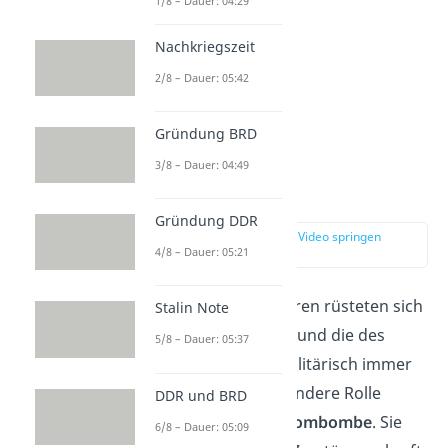
1/8 – Dauer: 04:29
Nachkriegszeit
2/8 – Dauer: 05:42
Gründung BRD
Die Rolle der
3/8 – Dauer: 04:49
Atombombe
Gründung DDR
zur Stelle im Video springen
(03:09)
4/8 – Dauer: 05:21
In den folgenden Jahren rüsteten sich
Stalin Note
die Staaten der Nato und die des
5/8 – Dauer: 05:37
Warschauer Pakts militärisch immer
weiter auf. Eine besondere Rolle
DDR und BRD
spielte hierbei die
Atombombe
. Sie
6/8 – Dauer: 05:09