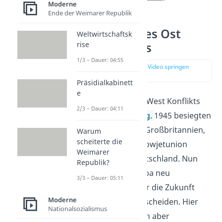
Moderne
Ende der Weimarer Republik
Entstehung des Ost
Weltwirtschaftsk
rise
West Konflikts
1/3 – Dauer: 04:55
zur Stelle im Video springen
(00:59)
Präsidialkabinett
e
Die Wurzeln des Ost West Konflikts
2/3 – Dauer: 04:11
liegen im
2. Weltkrieg
.
1945 besiegten
die vier Länder USA, Großbritannien,
Warum
scheiterte die
Frankreich und die Sowjetunion
Weimarer
zusammen Nazi-Deutschland. Nun
Republik?
ging es darum, Europa neu
3/3 – Dauer: 05:11
aufzubauen und über die Zukunft
Moderne
Deutschlands zu entscheiden.
Hier
Nationalsozialismus
hatte die Sowjetunion aber