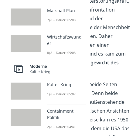
hatte eine so starke Zerstörungskraft,
dass eine direkte Konfrontation
Marshall Plan
zwischen den USA und der
7/8 – Dauer: 05:08
Sowjetunion das Ende der Menschheit
hätte bedeuten können. Daher
Wirtschaftswund
er
fürchteten beide Seiten einen
direkten Atomkrieg und es kam zum
8/8 – Dauer: 05:08
sogenannten „
Gleichgewicht des
Moderne
Schreckens
“.
Kalter Krieg
Trotzdem kämpften beide Seiten
Kalter Krieg
indirekt miteinander. Denn beide
1/8 – Dauer: 05:07
Seiten unterstützen außenstehende
Staaten, die ihre politischen Ansichten
Containment
Politik
vertraten. Beispielsweise kam es 1950
2/8 – Dauer: 04:41
zum
Korea-Krieg
, bei dem die USA das