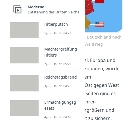
Moderne
Entstehung des Dritten Reichs
Hitlerputsch
1/6 – Dauer: 04:22
Die Besatzungszonen in Deutschland nach
dem Zweiten Weltkrieg
Machtergreifung
Hitlers
Das ursprüngliche Ziel, Europa und
2/6 – Dauer: 05:29
Deutschland neu aufzubauen, wurde
dabei schnell von einem
Reichstagsbrand
Ideologiekampf
von Ost gegen West
3/6 – Dauer: 04:26
überschattet. Beiden Seiten ging es
immer mehr darum, ihren
Ermächtigungsg
esetz
Einflussbereich zu vergrößern und
4/6 – Dauer: 04:10
ihre Macht in der Welt zu sichern.