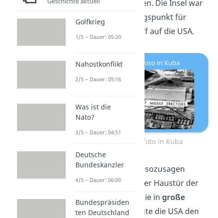
Geschichte aktuell
Kuba
stationiert waren. Die Insel war
der perfekte Ausgangspunkt für
Golfkrieg
einen direkten Angriff auf die USA.
1/5 – Dauer: 05:20
Nahostkonflikt
2/5 – Dauer: 05:16
Was ist die
Nato?
3/5 – Dauer: 04:51
US-Aufklärungsfoto in Kuba
Deutsche
Bundeskanzler
Die Raketen standen sozusagen
4/5 – Dauer: 06:00
abschussbereit vor der Haustür der
USA und versetzten sie in
große
Bundespräsiden
Angst
. Daher verlangte die USA den
ten Deutschland