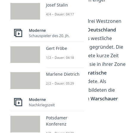
Josef Stalin
zusammen.
4/4 – Dauer: 04:17
So wurden 1949 die drei Westzonen
zur
Bundesrepublik Deutschland
Moderne
Schauspieler des 20. Jh.
(BRD)
vereint und das westliche
Militärbündnis
NATO
gegründet. Die
Gert Fröbe
Sowjetunion antwortete kurze Zeit
1/2 – Dauer: 04:18
später darauf, indem sie in ihrer Zone
die
Deutsche Demokratische
Marlene Dietrich
Republik (DDR)
gründete. Als
2/2 – Dauer: 05:29
Gegensatz zur NATO bildeten die
Ostblock-Staaten den
Warschauer
Moderne
Nachkriegszeit
Pakt
.
Potsdamer
Konferenz