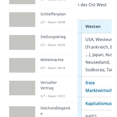
Positionen und Krisen des Ost West
Konflikts:
Schlieffenplan
2/7 – Dauer: 04:08
Westen
Stellungskrieg
Länder
USA, Westeuro
3/7 – Dauer: 05:09
(Frankreich, En
…), Japan, Austr
Mittelmächte
Neuseeland,
4/7 – Dauer: 04:18
Südkorea, Taiw
Wirtschaftssystem
freie
Versailler
Vertrag
Marktwirtschaf
5/7 – Dauer: 03:51
Politisches System
Kapitalismus
Dolchstoßlegend
e
Militärbündnis
NATO