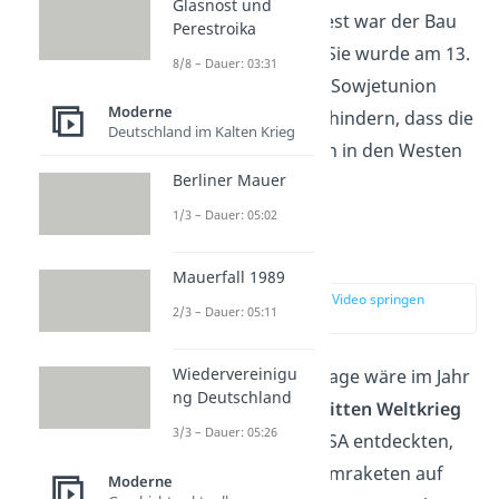
Glasnost und
zwischen Ost und West war der Bau
Perestroika
der
Berliner Mauer
.
Sie wurde am 13.
8/8 – Dauer: 03:31
August 1961 von der Sowjetunion
Moderne
erbaut und sollte verhindern, dass die
Deutschland im Kalten Krieg
Menschen vom Osten in den Westen
Berliner Mauer
fliehen.
1/3 – Dauer: 05:02
Kuba Krise
Mauerfall 1989
zur Stelle im Video springen
2/3 – Dauer: 05:11
(03:40)
Wiedervereinigu
Diese angespannte Lage wäre im Jahr
ng Deutschland
1962 fast in einem
dritten Weltkrieg
3/3 – Dauer: 05:26
eskaliert. Denn die USA entdeckten,
dass sowjetische Atomraketen auf
Moderne