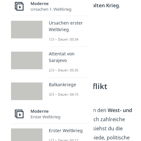
Moderne
West Konflikt auch
Kalten Krieg
.
Ursachen 1. Weltkrieg
Ursachen erster
Weltkrieg
1/3 – Dauer: 05:34
Attentat von
Sarajevo
2/3 – Dauer: 05:35
Ost West Konflikt
Balkankriege
Steckbrief
3/3 – Dauer: 04:15
Der
Konflikt
zwischen den
West- und
Moderne
Erster Weltkrieg
Ostmächten
war durch zahlreiche
Krisen geprägt. Hier siehst du die
Erster Weltkrieg
wichtigsten Unterschiede, politische
1/7 – Dauer: 05:12