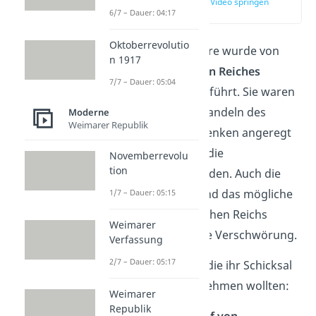
zur Stelle im Video springen
(01:09)
6/7 – Dauer: 04:17
Oktoberrevolutio
Die Operation Walküre wurde von
n 1917
Offizieren des Dritten Reiches
7/7 – Dauer: 05:04
geplant und durchgeführt. Sie waren
durch das radikale Handeln des
Moderne
Weimarer Republik
Regimes zum Nachdenken angeregt
worden und wollten die
Novemberrevolu
tion
Grausamkeiten beenden. Auch die
Kriegswende 1943 und das mögliche
1/7 – Dauer: 05:15
Scheitern des Deutschen Reichs
Weimarer
waren Gründe für die Verschwörung.
Verfassung
2/7 – Dauer: 05:17
Dabei gab es einige, die ihr Schicksal
in die eigene Hand nehmen wollten:
Weimarer
Republik
Claus Schenk Graf von