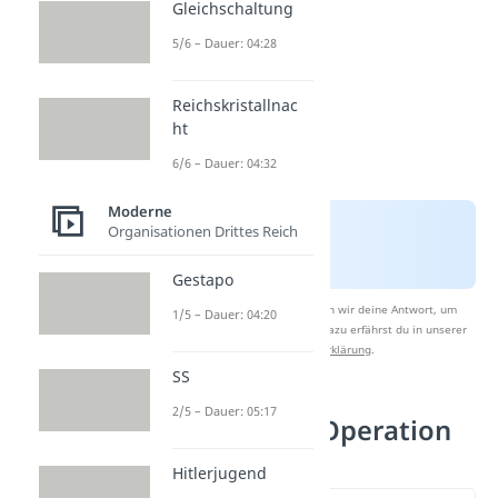
Gleichschaltung
5/6 – Dauer: 04:28
Reichskristallnac
ht
6/6 – Dauer: 04:32
Moderne
Organisationen Drittes Reich
Gestapo
Nach Beantwortung speichern wir deine Antwort, um
1/5 – Dauer: 04:20
Studyflix zu verbessern. Mehr dazu erfährst du in unserer
Datenschutzerklärung
.
SS
2/5 – Dauer: 05:17
Der Plan der Operation
Walküre
Hitlerjugend