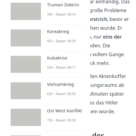
Aber Stauffenberg war einhändig. Das
Truman Doktrin
Zünden machte ihm große Probleme
3/8 – Dauer: 04:14
und
wertvolle Zeit verstrich
, bevor er
schließlich unterbrochen wurde. Er
Koreakrieg
schaffte es gerade so, nur
eins der
4/8 – Dauer: 05:29
beiden Pakete
zu zünden. Die
Operation war nun in vollem Gange
Kubakrise
und es gab kein Zurück mehr.
5/8 – Dauer: 04:11
Stauffenberg stellte den Aktenkoffer
Vietnamkrieg
am Fuß des Besprechungsraums ab
und verließ ein paar Minuten später
6/8 – Dauer: 05:55
den Raum. Sicher, dass das Hitler
Ost West Konflikt
Attentat erfolgreich sein würde.
7/8 – Dauer: 05:30
Das Scheitern der