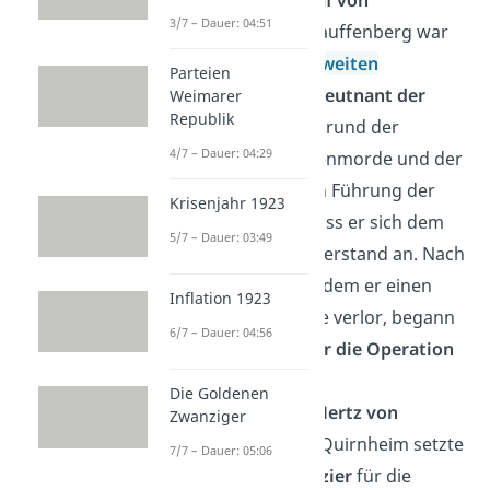
3/7 – Dauer: 04:51
Stauffenberg
: Stauffenberg war
seit Beginn des
Zweiten
Parteien
Weltkriegs
Oberleutnant der
Weimarer
Republik
Reichswehr
. Aufgrund der
4/7 – Dauer: 04:29
deutschen Massenmorde und der
missbräuchlichen Führung der
Krisenjahr 1923
Wehrmacht schloss er sich dem
5/7 – Dauer: 03:49
militärischen Widerstand an. Nach
einem Angriff, in dem er einen
Inflation 1923
Arm und ein Auge verlor, begann
6/7 – Dauer: 04:56
er die
Planung für die Operation
Walküre
.
Die Goldenen
Albrecht Ritter Mertz von
Zwanziger
Quirnheim
: Von Quirnheim setzte
7/7 – Dauer: 05:06
sich als
Stabsoffizier
für die