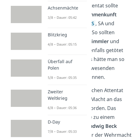
Das Stauffenberg-Attentat sollte
Achsenmächte
während einer
Zusammenkunft
3/8 – Dauer: 05:42
hoher Offiziere
der
SS
, SA und
Gestapo
stattfinden. So sollten
Blitzkrieg
einerseits
Heinrich Himmler
und
4/8 – Dauer: 05:15
Hermann Göring
ebenfalls getötet
werden. Andererseits hätte man so
Überfall auf
die Schuld auf die anwesenden
Polen
Offiziere schieben können.
5/8 – Dauer: 05:35
Nach einem erfolgreichen Attentat
Zweiter
Weltkrieg
wäre die regierende Macht an das
Militär übertragen worden. Das
6/8 – Dauer: 05:36
Deutsche Reich sollte zu einem
D-Day
Militärstaat unter Ludwig Beck
7/8 – Dauer: 05:33
werden. Befehlshaber der Wehrmacht