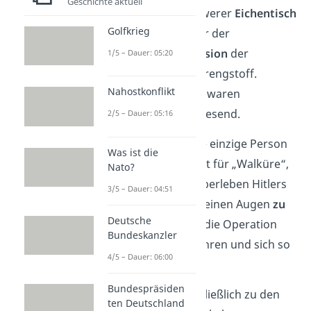
Geschichte aktuell
Erfolg mehr. Ein schwerer
Eichentisch
Golfkrieg
beschützte Hitler
vor der
geschwächten Explosion
der
1/5 – Dauer: 05:20
einzelnen Ladung Sprengstoff.
Nahostkonflikt
Himmler und Göring waren
überhaupt nicht anwesend.
2/5 – Dauer: 05:16
Friedrich Fromm
, die einzige Person
Was ist die
mit der Befehlsgewalt für „Walküre“,
Nato?
weigerte sich. Das Überleben Hitlers
3/5 – Dauer: 04:51
machte den Plan in seinen Augen
zu
Deutsche
gefährlich
. Er wollte die Operation
Bundeskanzler
nicht weiter durchführen und sich so
4/5 – Dauer: 06:00
selbst retten
.
Bundespräsiden
Bis
Stauffenberg
schließlich zu den
ten Deutschland