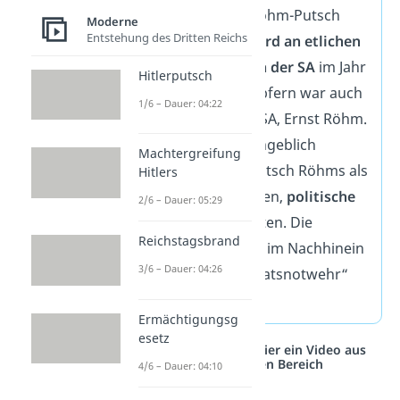
Der sogenannte Röhm-Putsch
Moderne
Entstehung des Dritten Reichs
bezeichnet den
Mord an etlichen
Führungspersonen der SA
im Jahr
Hitlerputsch
1934. Unter den Opfern war auch
1/6 – Dauer: 04:22
der Stabschef der SA, Ernst Röhm.
Dabei wurde ein angeblich
Machtergreifung
bevorstehender Putsch Röhms als
Hitlers
Vorwand genommen,
politische
2/6 – Dauer: 05:29
Feinde
auszuschalten. Die
Reichstagsbrand
Mordaktion wurde im Nachhinein
3/6 – Dauer: 04:26
per Gesetz als „Staatsnotwehr“
bezeichnet.
Ermächtigungsg
esetz
Studyflix vernetzt: Hier ein Video aus
einem anderen Bereich
4/6 – Dauer: 04:10