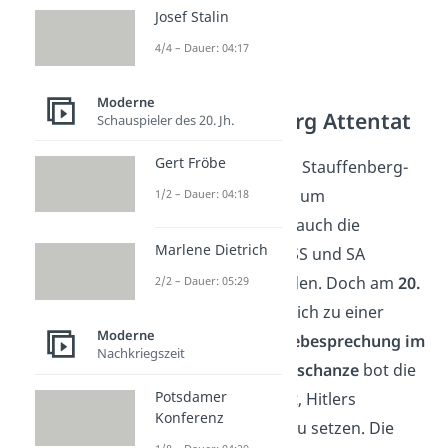
Josef Stalin
4/4 – Dauer: 04:17
Moderne
Das Stauffenberg Attentat
Schauspieler des 20. Jh.
Gert Fröbe
Mehrmals wurde das Stauffenberg-
Attentat verschoben, um
1/2 – Dauer: 04:18
sicherzugehen, dass auch die
Marlene Dietrich
Führungskräfte der SS und SA
getötet werden würden. Doch am
20.
2/2 – Dauer: 05:29
Juli 1944
kam es endlich zu einer
Moderne
Möglichkeit. Die
Lagebesprechung im
Nachkriegszeit
Hauptquartier Wolfsschanze
bot die
Potsdamer
perfekte Gelegenheit, Hitlers
Konferenz
Regierung ein Ende zu setzen. Die