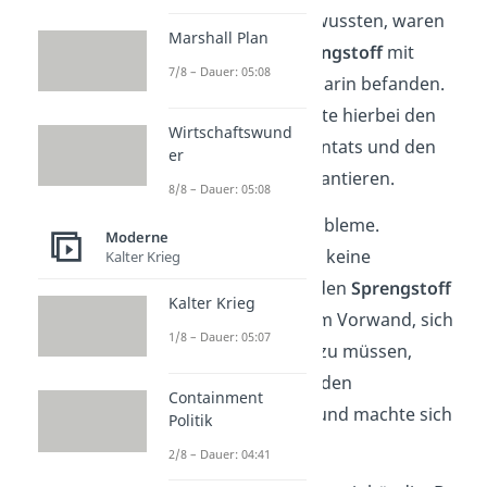
Anwesenden nichts wussten, waren
Marshall Plan
die
zwei Pakete Sprengstoff
mit
7/8 – Dauer: 05:08
Zeitzünder, die sich darin befanden.
Das zweite Paket sollte hierbei den
Wirtschaftswund
Erfolg des Hitler Attentats und den
er
Tod der Offiziere garantieren.
8/8 – Dauer: 05:08
Allerdings gab es Probleme.
Moderne
Stauffenberg konnte keine
Kalter Krieg
Gelegenheit finden, den
Sprengstoff
Kalter Krieg
zu zünden
. Unter dem Vorwand, sich
1/8 – Dauer: 05:07
das Hemd wechseln zu müssen,
verließ er schließlich den
Containment
Besprechungsraum und machte sich
Politik
eilig an die Arbeit.
2/8 – Dauer: 04:41