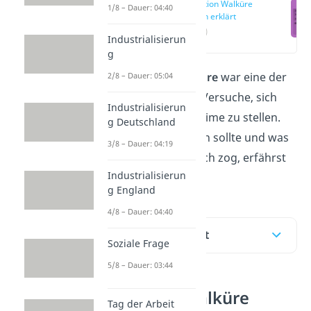
Operation Walküre
1/8 – Dauer: 04:40
einfach erklärt
(00:15)
Industrialisierun
g
Die
Operation Walküre
war eine der
2/8 – Dauer: 05:04
wenigen deutschen Versuche, sich
Industrialisierun
gegen das Hitler-Regime zu stellen.
g Deutschland
Wie der Plan ablaufen sollte und was
3/8 – Dauer: 04:19
für Folgen er nach sich zog, erfährst
Industrialisierun
du hier!
g England
4/8 – Dauer: 04:40
Inhaltsübersicht
Soziale Frage
5/8 – Dauer: 03:44
Operation Walküre
Tag der Arbeit