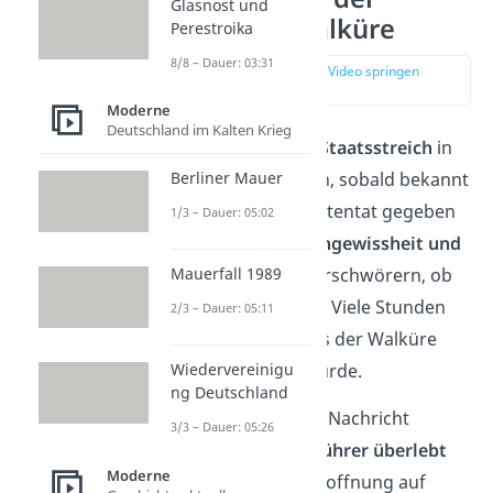
Glasnost und
Operation Walküre
Perestroika
8/8 – Dauer: 03:31
zur Stelle im Video springen
(03:12)
Moderne
Deutschland im Kalten Krieg
Eigentlich sollte der
Staatsstreich
in
Berliner Mauer
Gang gesetzt werden, sobald bekannt
wurde, dass es ein Attentat gegeben
1/3 – Dauer: 05:02
hatte. Aber es gab
Ungewissheit und
Mauerfall 1989
Zögern
unter den Verschwörern, ob
Hitler wirklich tot sei. Viele Stunden
2/3 – Dauer: 05:11
vergingen, ohne dass der Walküre
Befehl genehmigt wurde.
Wiedervereinigu
ng Deutschland
Als sie schließlich die Nachricht
3/3 – Dauer: 05:26
erreichte, dass der
Führer überlebt
Moderne
hatte, gab es keine Hoffnung auf