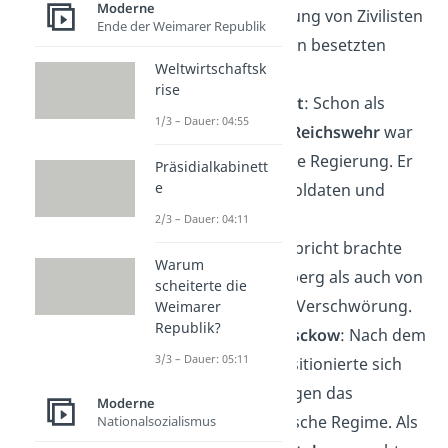
Moderne
bessere Behandlung von Zivilisten
Ende der Weimarer Republik
und Zivilistinnen in besetzten
Weltwirtschaftsk
Gebieten ein.
rise
Friedrich Olbricht
: Schon als
1/3 – Dauer: 04:55
Hauptmann der Reichswehr
war
Olbricht gegen die Regierung. Er
Präsidialkabinett
e
schützte einige Soldaten und
Offiziere vor
2/3 – Dauer: 04:11
Bestrafungen.
Olbricht brachte
Warum
sowohl Stauffenberg als auch von
scheiterte die
Quirnheim in die Verschwörung.
Weimarer
Republik?
Henning von Tresckow
: Nach dem
3/3 – Dauer: 05:11
Röhm-Putsch positionierte sich
von Tresckow gegen das
Moderne
nationalsozialistische Regime. Als
Nationalsozialismus