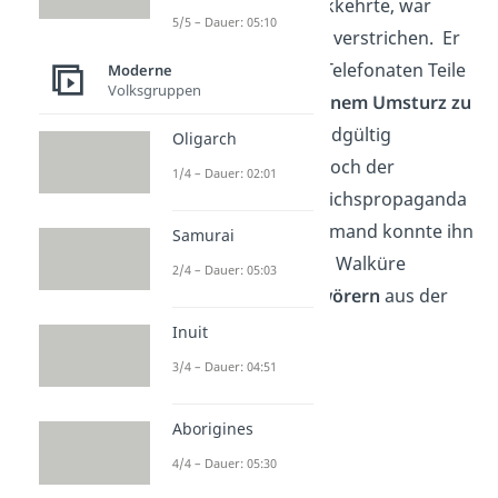
Verschwörern zurückkehrte, war
5/5 – Dauer: 05:10
bereits wertvolle Zeit verstrichen. Er
versuchte noch, mit Telefonaten Teile
Moderne
Volksgruppen
der
Wehrmacht zu einem Umsturz zu
bringen
, bevor sie endgültig
Oligarch
auffliegen würden. Doch der
1/4 – Dauer: 02:01
Rundfunk und die Reichspropaganda
waren unbesetzt, niemand konnte ihn
Samurai
hören. Die Operation Walküre
2/4 – Dauer: 05:03
entglitt den Verschwörern
aus der
Hand.
Inuit
3/4 – Dauer: 04:51
Aborigines
4/4 – Dauer: 05:30