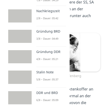
1/8 – Dauer: 04:29
meisten hohen Offiziere der SS, SA
und Gestapo nahmen an der
Nachkriegszeit
Versammlung teil, darunter auch
2/8 – Dauer: 05:42
Stauffenberg.
Gründung BRD
3/8 – Dauer: 04:49
Gründung DDR
4/8 – Dauer: 05:21
Stalin Note
Claus Stauffenberg
5/8 – Dauer: 05:37
Er reiste mit einem Aktenkoffer an
DDR und BRD
und beteiligte sich normal an der
6/8 – Dauer: 05:09
Besprechung. Doch wovon die