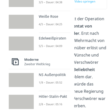
zur Stelle im Video springen
3/5 – Dauer: 04:38
(01:39)
Weiße Rose
Entscheidender Punkt der Operation
4/5 – Dauer: 04:25
Walküre war das
Attentat von
Stauffenberg auf Hitler
. Erst nach
Edelweißpiraten
seinem Tod wäre die Wehrmacht von
5/5 – Dauer: 04:09
ihrem Eid Hitler gegenüber erlöst und
könnte gegen seine Wünsche und
Moderne
nach dem Willen der Verschwörer
Zweiter Weltkrieg
handeln. Auch seine
Beliebtheit
NS Außenpolitik
stellte ein großes Problem dar.
1/8 – Dauer: 05:52
Solange Hitler lebte, würde das
deutsche Volk keine neue Regierung
Hitler-Stalin-Pakt
akzeptieren. Für die Verschwörer war
2/8 – Dauer: 05:16
klar: Hitler musste sterben.