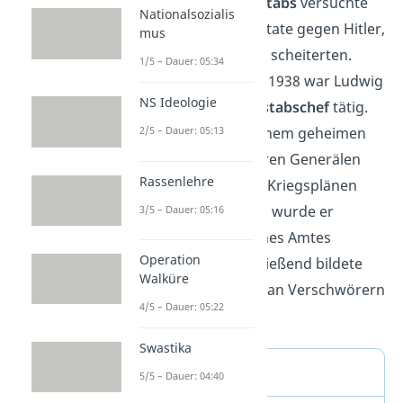
Teil des Generalstabs
versuchte
Nationalsozialis
er mehrere Attentate gegen Hitler,
mus
die allerdings alle scheiterten.
1/5 – Dauer: 05:34
Ludwig Beck
: Bis 1938 war Ludwig
NS Ideologie
Beck als
Generalstabschef
tätig.
Nachdem er in einem geheimen
2/5 – Dauer: 05:13
Treffen mit anderen Generälen
Rassenlehre
Hitler von seinen Kriegsplänen
abbringen wollte, wurde er
3/5 – Dauer: 05:16
verraten und seines Amtes
Operation
entzogen. Anschließend bildete
Walküre
sich eine Gruppe an Verschwörern
4/5 – Dauer: 05:22
um ihn.
Swastika
Röhm-Putsch
5/5 – Dauer: 04:40