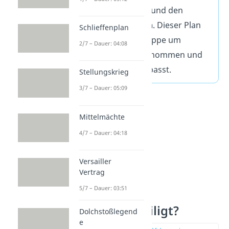
Regierung sichern und den
Aufstand ersticken
. Dieser Plan
Schlieffenplan
wurde von der Gruppe um
2/7 – Dauer: 04:08
Stauffenberg übernommen und
für ihre Ziele angepasst.
Stellungskrieg
3/7 – Dauer: 05:09
Mittelmächte
4/7 – Dauer: 04:18
Versailler
Vertrag
5/7 – Dauer: 03:51
Wer war beteiligt?
Dolchstoßlegend
e