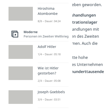
wäre Erwin von Witzleben geworden.
Hiroshima
Atombombe
Ziel war es, die
Kriegshandlungen
8/8 – Dauer: 04:24
einzustellen
,
Konzentrationslager
aufzulösen
und Verhandlungen mit
Moderne
den Teilnehmerstaaten des Zweiten
Personen im Zweiten Weltkrieg
Weltkriegs aufzunehmen. Auch die
Adolf Hitler
Befreiung deutscher
1/4 – Dauer: 05:18
Kriegsgefangener hatte hohe
Priorität. Ein Erfolg des Unternehmen
Wie ist Hitler
Walküre würde also
hunderttausende
gestorben?
Leben retten
.
2/4 – Dauer: 05:08
Joseph Goebbels
3/4 – Dauer: 03:51