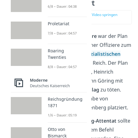
einfach erklärt
6/8 – Dauer: 04:38
zur Stelle im Video springen
(00:15)
Proletariat
7/8 – Dauer: 04:57
Die
Operation Walküre
war der Plan
einer Gruppe deutscher Offiziere zum
Roaring
Sturz der
nationalsozialistischen
Twenties
Regierung im Dritten Reich. Der Plan
8/8 – Dauer: 04:57
sah vor,
Adolf Hitler
, Heinrich
Himmler und Hermann Göring mit
Moderne
Deutsches Kaiserreich
einem
Bombenanschlag
zu töten.
Dabei wurde die Bombe von
Reichsgründung
1871
Oberleutnant Stauffenberg platziert.
1/6 – Dauer: 05:19
Mit dem
Stauffenberg-Attentat
sollte
Otto von
das Ersatzheer mit dem Befehl
Bismarck