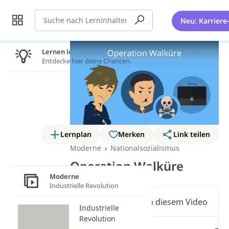
Suche
Neu: Karriere
Lernen lohnt sich!
Entdecke hier deine Chancen.
Lernplan
Merken
Link teilen
Moderne
Nationalsozialismus
Operation Walküre
Moderne
Industrielle Revolution
Wichtige Inhalte in diesem Video
Industrielle
Revolution