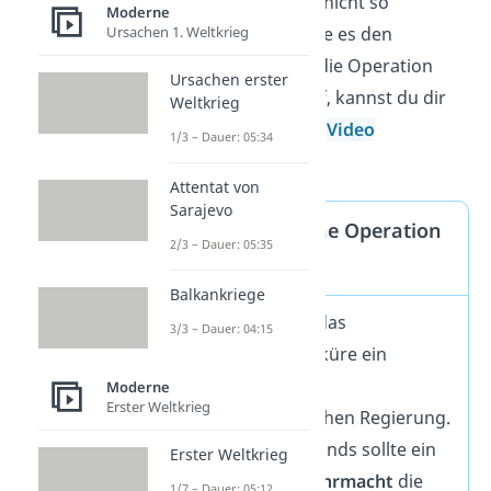
Staatsorgane waren nicht so
Moderne
gleichgeschaltet
, wie es den
Ursachen 1. Weltkrieg
Anschein hatte. Wie die Operation
Ursachen erster
Walküre genau ablief, kannst du dir
Weltkrieg
auch gut in unserem
Video
1/3 – Dauer: 05:34
anschauen!
Attentat von
Sarajevo
Die ursprüngliche Operation
2/3 – Dauer: 05:35
Walküre
Balkankriege
Ursprünglich war das
3/3 – Dauer: 04:15
Unternehmen Walküre ein
Kommando der
Moderne
Erster Weltkrieg
nationalsozialistischen Regierung.
Im Fall eines Aufstands sollte ein
Erster Weltkrieg
Ersatzheer der Wehrmacht
die
1/7 – Dauer: 05:12