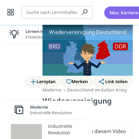
Suche
Neu: Karriere
Lernen lohnt sich!
Entdecke hier deine Chancen.
Lernplan
Merken
Link teilen
Moderne
Deutschland im Kalten Krieg
Wiedervereinigung
Moderne
Deutschland
Industrielle Revolution
Industrielle
Wichtige Inhalte in diesem Video
Revolution