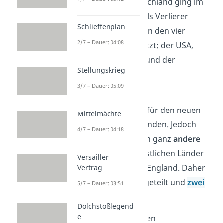
Deutschlands
. Deutschland ging im
Zweiten Weltkrieg
als Verlierer
Schlieffenplan
hervor und wurde von den vier
2/7 – Dauer: 04:08
Siegermächten
besetzt: der USA,
Frankreich, England und der
Stellungskrieg
Sowjetunion.
3/7 – Dauer: 05:09
Die versuchten, eine
gemeinsame Politik
für den neuen
Mittelmächte
deutschen Staat zu finden. Jedoch
4/7 – Dauer: 04:18
hatte die Sowjetunion ganz
andere
Ansichten
als die westlichen Länder
Versailler
USA, Frankreich und England. Daher
Vertrag
wurde Deutschland geteilt und
zwei
5/7 – Dauer: 03:51
Staaten
gegründet:
Dolchstoßlegend
e
In der sowjetischen