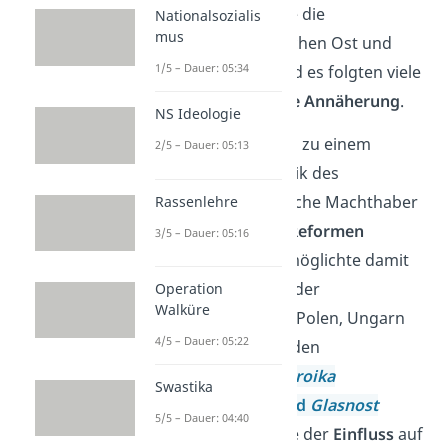
Mauerbau verstärkte die
Nationalsozialis
mus
Anspannungen zwischen Ost und
1/5 – Dauer: 05:34
Westdeutschland und es folgten viele
Jahre
ohne politische Annäherung
.
NS Ideologie
Ab 1985 kam es dann zu einem
2/5 – Dauer: 05:13
Umbruch in der Politik des
Ostens: Der sowjetische Machthaber
Rassenlehre
Gorbatschow hatte
Reformen
3/5 – Dauer: 05:16
beschlossen und ermöglichte damit
eine
Neugestaltung
der
Operation
Walküre
Ostblockstaaten wie Polen, Ungarn
4/5 – Dauer: 05:22
und der DDR. Unter den
Schlagworten
Perestroika
Swastika
(Modernisierung) und
Glasnost
5/5 – Dauer: 04:40
(Transparenz)
wurde der
Einfluss
auf