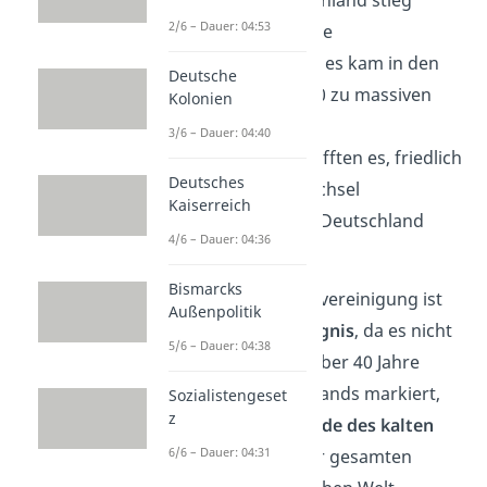
2/6 – Dauer: 04:53
jedoch mit der Zeit die
Unzufriedenheit und es kam in den
Deutsche
Jahren 1989 und 1990 zu massiven
Kolonien
Protesten
. Die
3/6 – Dauer: 04:40
Demonstranten schafften es, friedlich
Deutsches
einen Regierungswechsel
Kaiserreich
herbeizuführen und Deutschland
4/6 – Dauer: 04:36
wieder zu vereinen.
Bismarcks
Die deutsche Wiedervereinigung ist
Außenpolitik
ein
historisches Ereignis
, da es nicht
5/6 – Dauer: 04:38
nur das Ende eines über 40 Jahre
getrennten Deutschlands markiert,
Sozialistengeset
z
sondern auch das
Ende des kalten
6/6 – Dauer: 04:31
Krieges
zwischen der gesamten