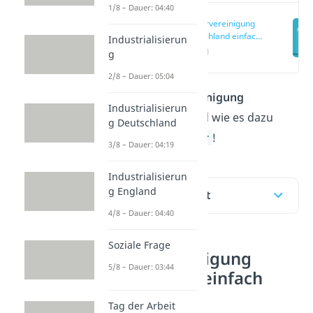
1/8 – Dauer: 04:40
Wiedervereinigung
Deutschland einfach
Industrialisierun
erklärt
(00:12)
g
2/8 – Dauer: 05:04
Was die
Wiedervereinigung
Industrialisierun
Deutschlands
ist und wie es dazu
g Deutschland
kam, erfährst du
hier
!
3/8 – Dauer: 04:19
Industrialisierun
g England
Inhaltsübersicht
4/8 – Dauer: 04:40
Soziale Frage
Wiedervereinigung
5/8 – Dauer: 03:44
Deutschland einfach
erklärt
Tag der Arbeit