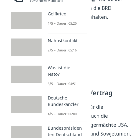
Geschichte aktuell
Betritt der DDR in die BRD
Golfkrieg
vertraglich festgehalten.
1/5 – Dauer: 05:20
Nahostkonflikt
2/5 – Dauer: 05:16
Was ist die
Nato?
3/5 – Dauer: 04:51
Zwei-Plus-Vier Vertrag
Deutsche
Bundeskanzler
Jedoch benötige es für die
4/5 – Dauer: 06:00
Wiedervereinigung auch die
Zustimmung der Siegermächte
USA,
Bundespräsiden
Frankreich, England und Sowjetunion.
ten Deutschland