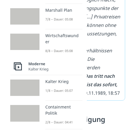
über Grenzübergangspunkte der
Marshall Plan
DDR
auszureisen
. […] Privatreisen
7/8 – Dauer: 05:08
nach dem Ausland können ohne
Vorliegen von Voraussetzungen,
Wirtschaftswund
Reiseanlässen und
er
Verwandtschaftsverhältnissen
8/8 – Dauer: 05:08
beantragt werden. Die
Moderne
Genehmigungen werden
Kalter Krieg
kurzfristig erteilt.
Das tritt nach
Kalter Krieg
meiner Kenntnis… ist das sofort,
1/8 – Dauer: 05:07
unverzüglich
.“
– 09.11.1989, 18:57
Containment
Politik
Wiedervereinigung
2/8 – Dauer: 04:41
Deutschlands