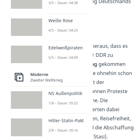
zur Wiedervereinigung Deutschlands
3/5 – Dauer: 04:38
führten.
Weiße Rose
Proteste
4/5 – Dauer: 04:25
Am 7. Mai 1989 kam heraus, dass es
Edelweißpiraten
bei den Wahlen in der DDR zu
5/5 – Dauer: 04:09
massivem Wahlbetrug
gekommen
war. Das verstärke die ohnehin schon
Moderne
Zweiter Weltkrieg
hohe Unzufriedenheit der
Bevölkerung. Es begannen Proteste
NS Außenpolitik
gegen das SED-Regime. Die
1/8 – Dauer: 05:52
Demonstranten forderten dabei
demokratische Wahlen, Reisefreiheit,
Hitler-Stalin-Pakt
ein Ende der SED und die Abschaffung
2/8 – Dauer: 05:16
der Staatssicherheit (Stasi).