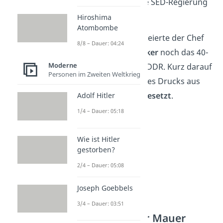
an Menschen war die SED-Regierung
nicht gewachsen.
Hiroshima
Atombombe
Am 7. Oktober 1989 feierte der Chef
8/8 – Dauer: 04:24
der SED
Erich Honecker
noch das 40-
Moderne
jährige Jubiläum der DDR. Kurz darauf
Personen im Zweiten Weltkrieg
wurde er aufgrund des Drucks aus
der Bevölkerung
abgesetzt
.
Adolf Hitler
1/4 – Dauer: 05:18
Wie ist Hitler
gestorben?
2/4 – Dauer: 05:08
Joseph Goebbels
3/4 – Dauer: 03:51
Fall der Berliner Mauer