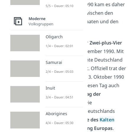
Bereits im Februar 1990 kam es daher
5/5 – Dauer: 05:10
zu Verhandlungen zwischen den
Moderne
beiden deutschen Staaten und den
Volksgruppen
vier Siegermächten.
Oligarch
Das Ergebnis war der
Zwei-plus-Vier
1/4 – Dauer: 02:01
Vertrag
vom 12. September 1990. Mit
ihm erhielt das vereinte Deutschland
Samurai
die volle Souveränität. Offiziell trat der
2/4 – Dauer: 05:03
Einigungsvertrag am 3. Oktober 1990
in Kraft. Du kennst diesen Tag auch
Inuit
heute noch als den
Tag der
3/4 – Dauer: 04:51
Deutschen Einhalt
. Die
Wiedervereinigung Deutschlands
Aborigines
symbolisiert das
Ende des
Kalten
4/4 – Dauer: 05:30
Kriegs
und der
Teilung Europas
.