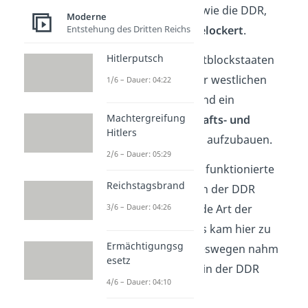
die Ostblockstaaten wie die DDR,
Moderne
Entstehung des Dritten Reichs
Polen und Ungarn
gelockert
.
Hitlerputsch
Damit war es den Ostblockstaaten
jetzt möglich, sich der westlichen
1/6 – Dauer: 04:22
Politik anzunähern und ein
Machtergreifung
moderneres Wirtschafts- und
Hitlers
Gesellschaftssystem
aufzubauen.
2/6 – Dauer: 05:29
In Ungarn und Polen funktionierte
Reichstagsbrand
das auch gut! Doch in der DDR
blockierte die SED jede Art der
3/6 – Dauer: 04:26
Umgestaltung und es kam hier zu
Ermächtigungsg
keinen Reformen
. Deswegen nahm
esetz
die
Unzufriedenheit
in der DDR
4/6 – Dauer: 04:10
immer weiter zu.