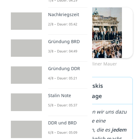
1/8 – Dauer: 04:29
Nachkriegszeit
2/8 – Dauer: 05:42
Gründung BRD
3/8 – Dauer: 04:49
Tanz auf der Berliner Mauer
Gründung DDR
4/8 – Dauer: 05:21
Günter Schabowskis
historische Aussage
Stalin Note
5/8 – Dauer: 05:37
„Und deshalb haben wir uns dazu
entschlossen, heute eine
DDR und BRD
Regelung zu treffen, die es
jedem
6/8 – Dauer: 05:09
Bürger der DDR
möglich macht,