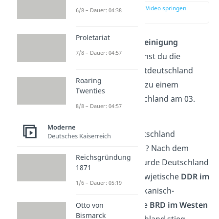
zur Stelle im Video springen
6/8 – Dauer: 04:38
(00:12)
Proletariat
Unter der
Wiedervereinigung
7/8 – Dauer: 04:57
Deutschlands
verstehst du die
Verbindung von Westdeutschland
Roaring
und Ostdeutschland zu einem
Twenties
gemeinsamen Deutschland am 03.
8/8 – Dauer: 04:57
Oktober 1990.
Moderne
Doch wieso war Deutschland
Deutsches Kaiserreich
überhaupt gespalten? Nach dem
Reichsgründung
Zweiten Weltkrieg wurde Deutschland
1871
als Verlierer in die sowjetische
DDR im
1/6 – Dauer: 05:19
Osten
und die amerikanisch-
französisch-englische
BRD im Westen
Otto von
Bismarck
zerteilt. In Ostdeutschland stieg