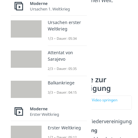
westlichen und östlichen Welt.
Moderne
Ursachen 1. Weltkrieg
Ursachen erster
Weltkrieg
1/3 – Dauer: 05:34
Attentat von
Sarajevo
2/3 – Dauer: 05:35
Vorgeschichte zur
Balkankriege
Wiedervereinigung
3/3 – Dauer: 04:15
zur Stelle im Video springen
(00:37)
Moderne
Erster Weltkrieg
Die Geschichte zur Wiedervereinigung
Erster Weltkrieg
beginnt mit der
Teilung
1/7 – Dauer: 05:12