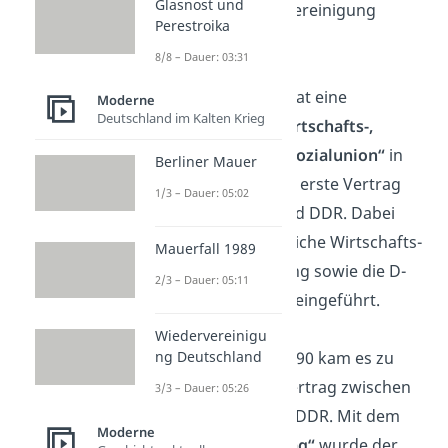
Glasnost und
schnelle Wiedervereinigung
Perestroika
einsetzte.
8/8 – Dauer: 03:31
Am 1. Juni 1990 trat eine
Moderne
Deutschland im Kalten Krieg
gemeinsame
„Wirtschafts-,
Währungs- und Sozialunion“
in
Berliner Mauer
Kraft. Sie war der erste Vertrag
1/3 – Dauer: 05:02
zwischen BRD und DDR. Dabei
wurden die westliche Wirtschafts-
Mauerfall 1989
und Sozialordnung sowie die D-
2/3 – Dauer: 05:11
Mark in der DDR eingeführt.
Wiedervereinigu
ng Deutschland
Am 31. August 1990 kam es zu
einem zweiten Vertrag zwischen
3/3 – Dauer: 05:26
der BRD und der DDR. Mit dem
Moderne
„Einigungsvertrag“
wurde der