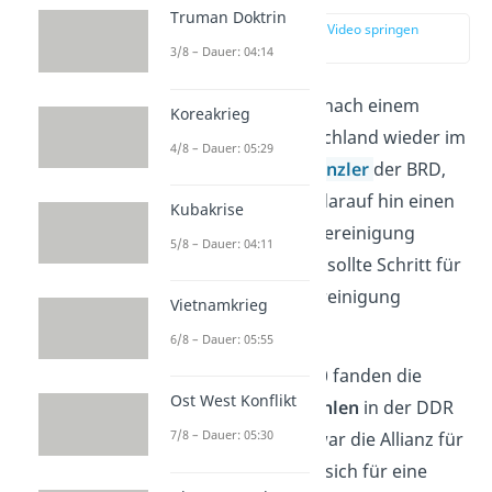
Truman Doktrin
zur Stelle im Video springen
(04:32)
3/8 – Dauer: 04:14
Nun stand die Frage nach einem
Koreakrieg
gemeinsamen Deutschland wieder im
4/8 – Dauer: 05:29
Raum. Der
Bundeskanzler
der BRD,
Helmut Kohl, stellte darauf hin einen
Kubakrise
10 Punkte Plan
zur Vereinigung
5/8 – Dauer: 04:11
Deutschlands auf. Er sollte Schritt für
Schritt zur Wiedervereinigung
Vietnamkrieg
führen.
6/8 – Dauer: 05:55
Am 18. März 1990 fanden die
Ost West Konflikt
ersten freien Wahlen
in der DDR
7/8 – Dauer: 05:30
statt. Gewinner war die Allianz für
Deutschland, die sich für eine