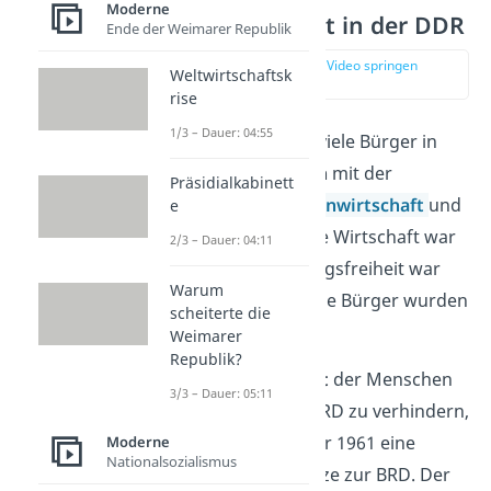
Moderne
Unzufriedenheit in der DDR
Ende der Weimarer Republik
zur Stelle im Video springen
Weltwirtschaftsk
(01:22)
rise
1/3 – Dauer: 04:55
Doch schnell waren viele Bürger in
der DDR
unzufrieden
mit der
Präsidialkabinett
vorherrschenden
Planwirtschaft
und
e
dem
Sozialismus.
Die Wirtschaft war
2/3 – Dauer: 04:11
schwach, die Meinungsfreiheit war
Warum
eingeschränkt und die Bürger wurden
scheiterte die
überwacht.
Weimarer
Republik?
Um die
Massenflucht
der Menschen
3/3 – Dauer: 05:11
von der DDR in die BRD zu verhindern,
baute die DDR im Jahr 1961 eine
Moderne
Nationalsozialismus
Mauer
an ihrer Grenze zur BRD. Der