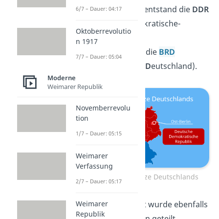
Besatzungszone entstand die
DDR
6/7 – Dauer: 04:17
(
D
eutsche-
D
emokratische-
Oktoberrevolutio
R
epublik).
n 1917
Im Rest entstand die
BRD
7/7 – Dauer: 05:04
(
B
undes
r
epublik-
D
eutschland).
Moderne
Weimarer Republik
Novemberrevolu
tion
1/7 – Dauer: 05:15
Weimarer
Verfassung
Innerdeutsche Grenze Deutschlands
2/7 – Dauer: 05:17
Weimarer
Berlin
als Hauptstadt wurde ebenfalls
Republik
in West- und Ostberlin geteilt.