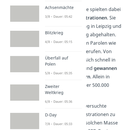
Achsenmächte
Eine bedeutende Rolle spielten dabei
3/8 – Dauer: 05:42
die
Montagsdemonstrationen
. Sie
hatten ihren Ursprung in Leipzig und
Blitzkrieg
wurden jeden Montag abgehalten.
4/8 – Dauer: 05:15
Immer wieder wurden Parolen wie
„
Wir sind das Volk
“ gerufen. Von
Überfall auf
Leipzig breiteten sie sich schnell in
Polen
anderen Städte aus und
gewannen
5/8 – Dauer: 05:35
schnell an Mitgliedern
. Allein in
Leipzig wurden es über 500.000
Zweiter
Weltkrieg
Menschen.
6/8 – Dauer: 05:36
Die Staatssicherheit versuchte
erfolglos, die Demonstrationen zu
D-Day
unterdrücken
. Einer solchen Masse
7/8 – Dauer: 05:33