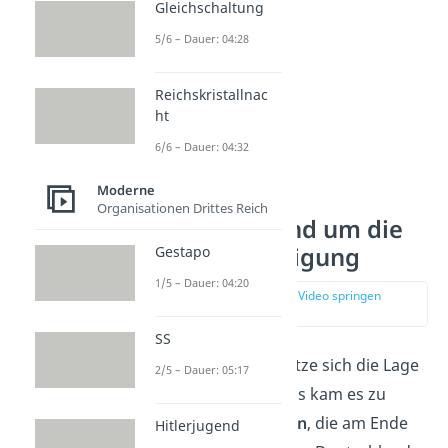
Gleichschaltung
5/6 – Dauer: 04:28
Reichskristallnac
ht
6/6 – Dauer: 04:32
Moderne
Organisationen Drittes Reich
Ereignisse rund um die
Wiedervereinigung
Gestapo
1/5 – Dauer: 04:20
zur Stelle im Video springen
(02:46)
SS
Ab dem Jahr 1989 spitze sich die Lage
2/5 – Dauer: 05:17
in der DDR zu. Damals kam es zu
mehreren Ereignissen
, die am Ende
Hitlerjugend