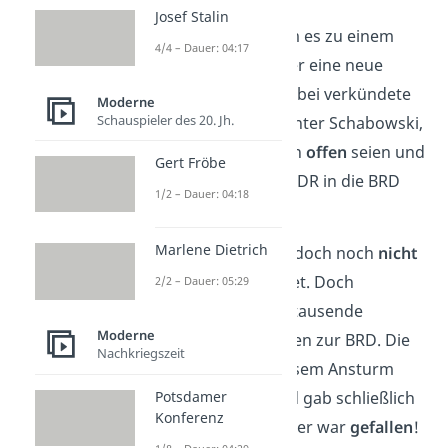
Josef Stalin
Am 9. November kam es zu einem
4/4 – Dauer: 04:17
Missverständnis
über eine neue
Reiseverordnung. Dabei verkündete
Moderne
Schauspieler des 20. Jh.
der SED-Sekretär Günter Schabowski,
dass die Grenzen nun
offen
seien und
Gert Fröbe
alle Bürger aus der DDR in die BRD
1/2 – Dauer: 04:18
reisen dürften.
Marlene Dietrich
Der Beschluss war jedoch noch
nicht
offiziell
verabschiedet. Doch
2/2 – Dauer: 05:29
es
stürmten
bereits tausende
Moderne
Menschen die Grenzen zur BRD. Die
Nachkriegszeit
Grenzwache war diesem Ansturm
Potsdamer
nicht gewachsen und gab schließlich
Konferenz
auf. Die Berliner Mauer war
gefallen
!