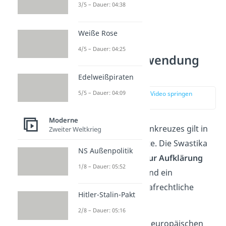
3/5 – Dauer: 04:38
Weiße Rose
4/5 – Dauer: 04:25
Swastika Verwendung
heute
Edelweißpiraten
5/5 – Dauer: 04:09
zur Stelle im Video springen
(03:42)
Moderne
Das Verbot des Hakenkreuzes gilt in
Zweiter Weltkrieg
Deutschland bis heute. Die Swastika
NS Außenpolitik
darf deswegen
nur zur Aufklärung
1/8 – Dauer: 05:52
dargestellt werden und ein
Missbrauch
kann strafrechtliche
Hitler-Stalin-Pakt
Folgen haben.
2/8 – Dauer: 05:16
In manchen anderen europäischen