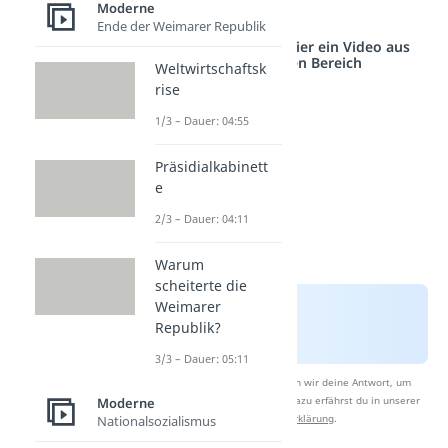
Moderne
dekorativen Zweck.
Ende der Weimarer Republik
Studyflix vernetzt: Hier ein Video aus
einem anderen Bereich
Weltwirtschaftsk
rise
1/3 – Dauer: 04:55
Präsidialkabinett
e
2/3 – Dauer: 04:11
Warum
scheiterte die
Weimarer
Republik?
3/3 – Dauer: 05:11
Nach Beantwortung speichern wir deine Antwort, um
Studyflix zu verbessern. Mehr dazu erfährst du in unserer
Moderne
Datenschutzerklärung
.
Nationalsozialismus