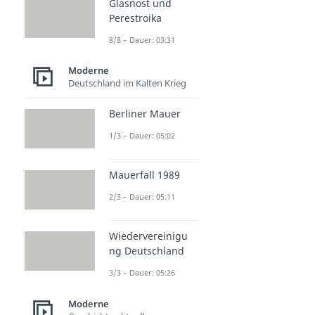
Glasnost und
Rassenlehre
Perestroika
Dauer: 05:16
Operation Walküre
8/8 – Dauer: 03:31
Dauer: 05:22
Swastika
Moderne
Dauer: 04:40
Deutschland im Kalten Krieg
Berliner Mauer
1/3 – Dauer: 05:02
Mauerfall 1989
2/3 – Dauer: 05:11
Wiedervereinigu
ng Deutschland
3/3 – Dauer: 05:26
Moderne