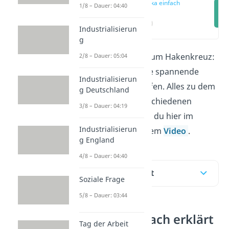
Swastika einfach
1/8 – Dauer: 04:40
erklärt
(00:17)
Industrialisierun
g
Vom Glückssymbol zum Hakenkreuz:
2/8 – Dauer: 05:04
Die
Swastika
hat eine spannende
Industrialisierun
Geschichte durchlaufen. Alles zu dem
g Deutschland
Symbol und den verschiedenen
3/8 – Dauer: 04:19
Bedeutungen findest du hier im
Industrialisierun
Beitrag und in unserem
Video
.
g England
4/8 – Dauer: 04:40
Inhaltsübersicht
Soziale Frage
5/8 – Dauer: 03:44
Swastika einfach erklärt
Tag der Arbeit