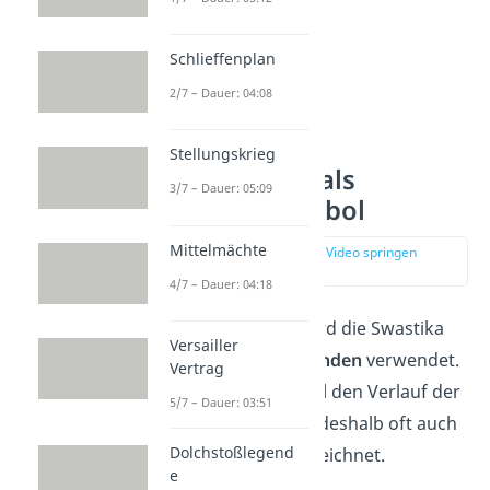
Schlieffenplan
2/7 – Dauer: 04:08
Stellungskrieg
Die Swastika als
3/7 – Dauer: 05:09
positives Symbol
Mittelmächte
zur Stelle im Video springen
(01:07)
4/7 – Dauer: 04:18
In vielen Kulturen wird die Swastika
Versailler
schon seit
Jahrtausenden
verwendet.
Vertrag
Sie stellt
zum Beispiel
den Verlauf der
5/7 – Dauer: 03:51
Sonne dar und wird deshalb oft auch
Dolchstoßlegend
als „
Sonnenrad
“ bezeichnet.
e