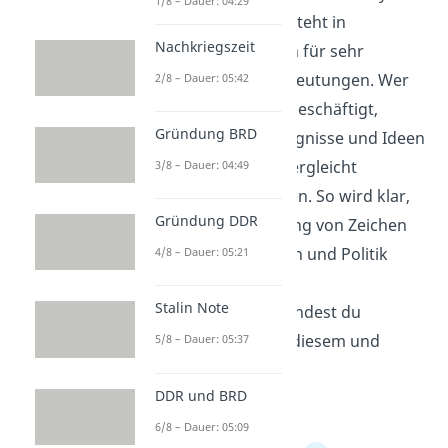
1/8 – Dauer: 04:29
der Geschichte und steht in
Nachkriegszeit
verschiedenen Zeiten für sehr
unterschiedliche Bedeutungen. Wer
2/8 – Dauer: 05:42
sich mit Geschichte beschäftigt,
Gründung BRD
ordnet Symbole, Ereignisse und Ideen
in ihre Zeit ein und vergleicht
3/8 – Dauer: 04:49
verschiedene Kulturen. So wird klar,
Gründung DDR
wie sich die Bedeutung von Zeichen
durch Macht, Religion und Politik
4/8 – Dauer: 05:21
verändern kann. Im
Stalin Note
Geschichtsbereich
findest du
passende Videos zu diesem und
5/8 – Dauer: 05:37
verwandten Themen.
DDR und BRD
6/8 – Dauer: 05:09