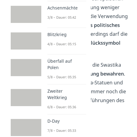
Ländern ist die Regelung weniger
Achsenmächte
streng. Auch hier ist die Verwendung
3/8 – Dauer: 05:42
des Hakenkreuzes
als politisches
Symbol verboten
. Allerdings darf die
Blitzkrieg
Swastika weiter als
Glückssymbol
4/8 – Dauer: 05:15
verwendet werden.
Überfall auf
Auch in
Asien
konnte die Swastika
Polen
ihre
positive Bedeutung bewahren
.
5/8 – Dauer: 05:35
Besonders an Buddha-Statuen und
Tempeln finden sich immer noch die
Zweiter
Weltkrieg
verschiedensten Ausführungen des
6/8 – Dauer: 05:36
Glückssymbols
.
D-Day
7/8 – Dauer: 05:33
Davidstern