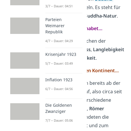
3/7 – Dauer: 04:51
Statuen und in Tempeln. Es steht für
die
Weitergabe
der
Buddha-Natur
.
Parteien
Weimarer
Im chinesischen Alphabet…
Republik
…steht das Schriftzeichen der
4/7 – Dauer: 04:29
Swastika für
Überfluss
,
Langlebigkeit
Krisenjahr 1923
oder auch
Unendlichkeit
.
5/7 – Dauer: 03:49
Auf dem europäischen Kontinent…
Inflation 1923
…tauchte das Zeichen bereits ab der
6/7 – Dauer: 04:56
späten Bronzezeit
auf, also circa seit
1000 vor Christus. Verschiedene
Die Goldenen
Völker wie die
Kelten
,
Römer
Zwanziger
und
Wikinger
verwendeten die
7/7 – Dauer: 05:06
Swastika in der Kunst und zum