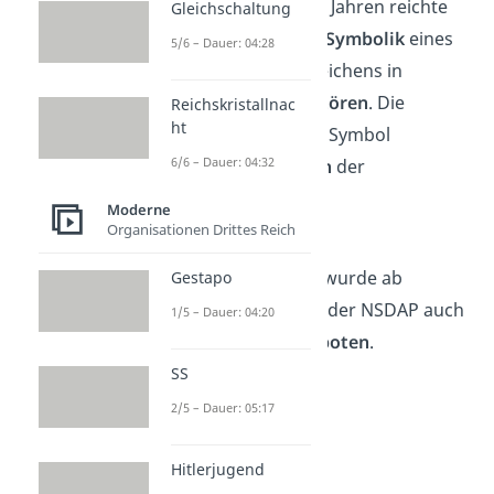
❗️ Ein Zeitraum von 25 Jahren reichte
Gleichschaltung
aus, um die
positive Symbolik
eines
5/6 – Dauer: 04:28
jahrtausendealten Zeichens in
Deutschland zu
zerstören
. Die
Reichskristallnac
ht
Swastika wurde zum Symbol
6/6 – Dauer: 04:32
der
grausamen
Taten
der
Nationalsozialisten.
Moderne
Organisationen Drittes Reich
❌ Mit dem Ende des
Nationalsozialismus wurde ab
Gestapo
Oktober 1945 neben der NSDAP auch
1/5 – Dauer: 04:20
das
Hakenkreuz
verboten
.
SS
2/5 – Dauer: 05:17
Hitlerjugend