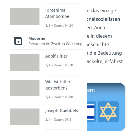
Die Swastika war nicht das einzige
Hiroshima
Atombombe
Symbol, das die
Nationalsozialisten
8/8 – Dauer: 04:24
für sich beanspruchten. Auch
der
Davidstern
wurde in diesem
Moderne
Personen im Zweiten Weltkrieg
dunklen Kapitel der Geschichte
missbraucht. Wie sich die Bedeutung
Adolf Hitler
des Davidsterns entwickelte, erfährst
1/4 – Dauer: 05:18
du
hier
.
Wie ist Hitler
gestorben?
2/4 – Dauer: 05:08
Joseph Goebbels
3/4 – Dauer: 03:51