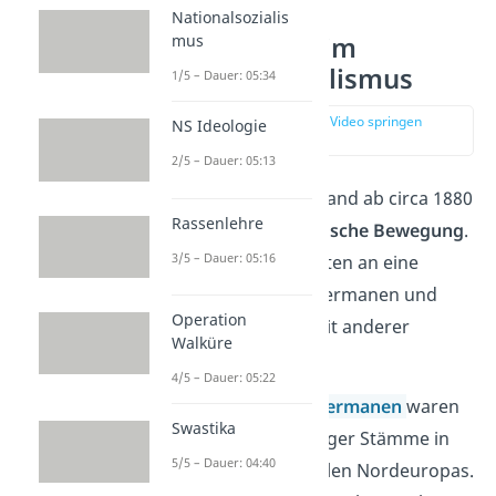
Nationalsozialis
Die Swastika im
mus
Nationalsozialismus
1/5 – Dauer: 05:34
zur Stelle im Video springen
NS Ideologie
(02:39)
2/5 – Dauer: 05:13
In Deutschland entstand ab circa 1880
Rassenlehre
die sogenannte
Völkische
Bewegung
.
3/5 – Dauer: 05:16
Ihre Anhänger glaubten an eine
Überlegenheit der Germanen und
Operation
eine Minderwertigkeit anderer
Walküre
Völker.
4/5 – Dauer: 05:22
Gut zu wissen:
Die
Germanen
waren
Swastika
eine Gruppe ehemaliger Stämme in
5/5 – Dauer: 04:40
Mitteleuropa und Teilen Nordeuropas.