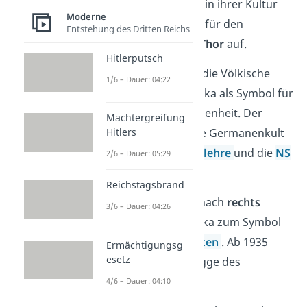
Die Swastika tauchte in ihrer Kultur
Moderne
vor allem als Zeichen für den
Entstehung des Dritten Reichs
germanischen Gott Thor
auf.
Hitlerputsch
Ab
1910
verwendete die Völkische
1/6 – Dauer: 04:22
Bewegung die Swastika als Symbol für
ihre Idee der Überlegenheit. Der
Machtergreifung
dadurch entstandene Germanenkult
Hitlers
befeuerte die
Rassenlehre
und die
NS
2/6 – Dauer: 05:29
Ideologie
.
Reichstagsbrand
❗️ Ab 1920 wurde die nach
rechts
3/6 – Dauer: 04:26
ausgerichtete Swastika zum Symbol
der
Nationalsozialisten
. Ab 1935
Ermächtigungsg
esetz
wurde es Teil der Flagge des
Deutschen Reichs.
4/6 – Dauer: 04:10