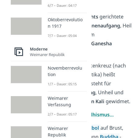
Im Hinduismus…
6/7 – Dauer: 04:17
…
steht eine
nach rechts
gerichtete
Oktoberrevolutio
Swastika für den
Sonnenaufgang
, Heil
n 1917
und Leben. Sie ist dem
7/7 – Dauer: 05:04
hinduistischen
Gott
Ganesha
Moderne
gewidmet.
Weimarer Republik
Das
umgedrehte
Hakenkreuz (nach
Novemberrevolu
links gerichtete Swastika)
heißt
tion
auch
Sauwastika
. Es steht für
1/7 – Dauer: 05:15
den
Sonnenuntergang
, Unheil und
Weimarer
Tod und ist der
Göttin Kali
gewidmet.
Verfassung
Im japanischen Buddhismus…
2/7 – Dauer: 05:17
…findet sich das
Symbol
auf Brust,
Weimarer
Republik
Händen oder Füßen von
Buddha
-