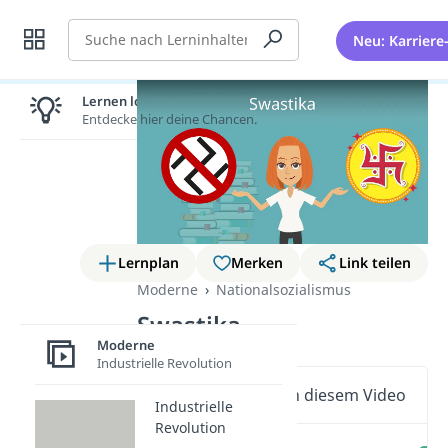
Suche
Neu: Karriere
Lernen lohnt sich!
Entdecke hier deine Chancen.
Lernplan
Merken
Link teilen
Moderne
Nationalsozialismus
Swastika
Moderne
Industrielle Revolution
Wichtige Inhalte in diesem Video
Industrielle
Revolution