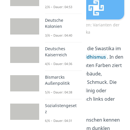
2/6 – Dauer: 04:53
Deutsche
Zu Aufklärungszwecken: Varianten der
Kolonien
Swastika
3/6 – Dauer: 04:40
Besonders beliebt ist die Swastika im
Deutsches
Kaiserreich
Hinduismus
und
Buddhismus
. In den
4/6 – Dauer: 04:36
verschiedensten, bunten Farben ziert
das Glückssymbol Gebäude,
Bismarcks
Kleidungsstücke und Schmuck. Die
Außenpolitik
Swastika kann geradlinig oder
5/6 – Dauer: 04:38
verschnörkelt und nach links oder
Sozialistengeset
rechts gerichtet sein.
z
Doch die meisten Menschen kennen
6/6 – Dauer: 04:31
die Swastika aus einem dunklen