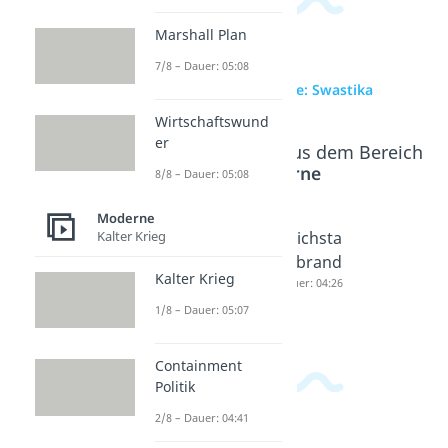
Marshall Plan
7/8 – Dauer: 05:08
zur Videoseite: Swastika
Wirtschaftswund
er
Beliebte Inhalte aus dem Bereich
Moderne
8/8 – Dauer: 05:08
Moderne
Kalter Krieg
Hitlerput
Machter
Reichsta
sch
greifung
gsbrand
Kalter Krieg
Dauer: 04:22
Hitlers
Dauer: 04:26
Dauer: 05:29
1/8 – Dauer: 05:07
Containment
Politik
2/8 – Dauer: 04:41