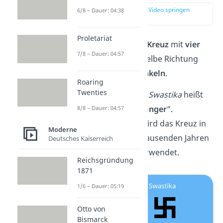
zur Stelle im Video springen
6/8 – Dauer: 04:38
(00:17)
Proletariat
Eine
Swastika
ist ein
Kreuz
mit
vier
7/8 – Dauer: 04:57
gleichlangen
, in dieselbe Richtung
abgewinkelten
Schenkeln
.
Roaring
Twenties
Das altindische Wort
Swastika
heißt
so viel wie „
Glücksbringer
“.
8/8 – Dauer: 04:57
Dementsprechend wird das Kreuz in
Moderne
vielen Kulturen seit tausenden Jahren
Deutsches Kaiserreich
als
Glückssymbol
verwendet.
Reichsgründung
1871
1/6 – Dauer: 05:19
Otto von
Bismarck