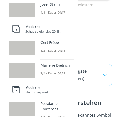
Josef Stalin
Zum Video: Davidstern
4/4 – Dauer: 04:17
Moderne
Schauspieler des 20. Jh.
Gert Fröbe
1/2 – Dauer: 04:18
Marlene Dietrich
Swastika — häufigste
2/2 – Dauer: 05:29
Fragen
(ausklappen)
Moderne
Nachkriegszeit
Geschichte verstehen
Potsdamer
Konferenz
Die Swastika ist ein bekanntes Symbol