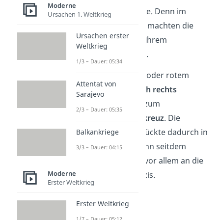
Moderne
Kapitel der Geschichte. Denn im
Ursachen 1. Weltkrieg
Nationalsozialismus
machten die
Ursachen erster
Nazis das Symbol zu ihrem
Weltkrieg
Erkennungsmerkmal
.
1/3 – Dauer: 05:34
Schwarz auf weißem oder rotem
Attentat von
Grund wurde die
nach rechts
Sarajevo
gerichtete
Swastika zum
2/3 – Dauer: 05:35
sogenannten
Hakenkreuz
. Die
positive Bedeutung rückte dadurch in
Balkankriege
den Hintergrund. Denn seitdem
3/3 – Dauer: 04:15
erinnert das Symbol vor allem an die
Moderne
Grausamkeit
der Nazis.
Erster Weltkrieg
Erster Weltkrieg
1/7 – Dauer: 05:12