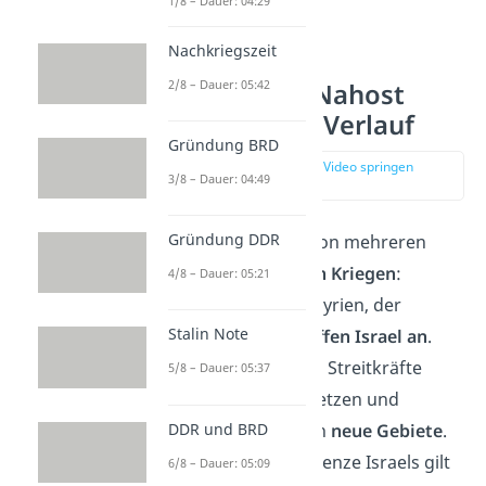
1/8 – Dauer: 04:29
eigenen Interessen.
Nachkriegszeit
2/8 – Dauer: 05:42
Anfänge des Nahost
Konflikts und Verlauf
Gründung BRD
zur Stelle im Video springen
3/8 – Dauer: 04:49
(03:55)
Gründung DDR
Es kam zum ersten von mehreren
israelisch-arabischen Kriegen
:
4/8 – Dauer: 05:21
Ägypten, Jordanien, Syrien, der
Stalin Note
Libanon und Irak
griffen Israel an
.
Doch die israelischen Streitkräfte
5/8 – Dauer: 05:37
konnten sich durchsetzen und
DDR und BRD
eroberten dabei auch
neue Gebiete
.
Die neu gezogene Grenze Israels gilt
6/8 – Dauer: 05:09