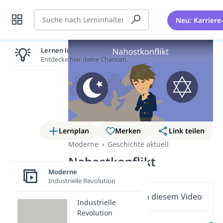
Suche
Neu: Karriere
Lernen lohnt sich!
Entdecke hier deine Chancen.
Lernplan
Merken
Link teilen
Moderne
Geschichte aktuell
Nahostkonflikt
Moderne
Industrielle Revolution
Wichtige Inhalte in diesem Video
Industrielle
Revolution