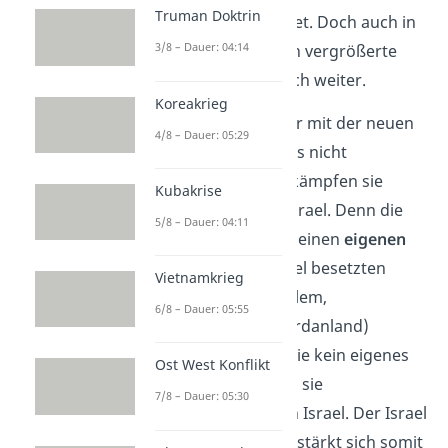
Truman Doktrin
zugesprochene Gebiet. Doch auch in
3/8 – Dauer: 04:14
den folgenden Jahren vergrößerte
Israel sein Gebiet noch weiter.
Koreakrieg
Weil die Palästinenser mit der neuen
4/8 – Dauer: 05:29
Aufteilung des Landes nicht
einverstanden sind, kämpfen sie
Kubakrise
immer noch gegen Israel. Denn die
5/8 – Dauer: 04:11
Palästinenser wollen einen
eigenen
Staat
in den von Israel besetzten
Vietnamkrieg
Gebieten (Ost-Jerusalem,
6/8 – Dauer: 05:55
Gazastreifen, Westjordanland)
gründen. Doch weil sie kein eigenes
Ost West Konflikt
Militär haben, führen sie
7/8 – Dauer: 05:30
Terrorangriffe
gegen Israel. Der Israel
Palästina Konflikt verstärkt sich somit