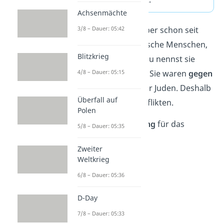
Achsenmächte
3/8 – Dauer: 05:42
In Palästina lebten aber schon seit
langer Zeit nicht-jüdische Menschen,
Blitzkrieg
vor allem
Muslime
. Du nennst sie
4/8 – Dauer: 05:15
heute
Palästinenser
. Sie waren
gegen
die Einwanderung der Juden. Deshalb
Überfall auf
kam es zu vielen Konflikten.
Polen
Es musste eine
Lösung
für das
5/8 – Dauer: 05:35
Problem her.
Zweiter
Weltkrieg
6/8 – Dauer: 05:36
D-Day
7/8 – Dauer: 05:33