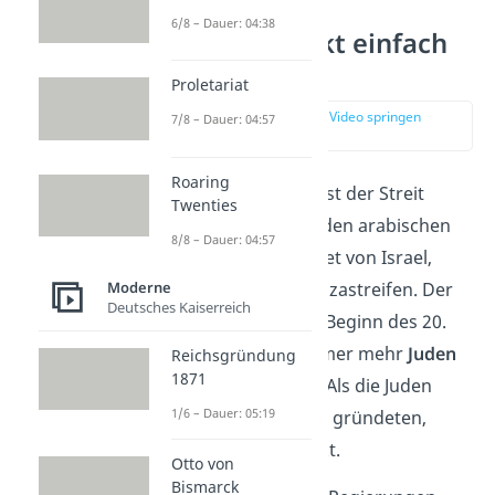
6/8 – Dauer: 04:38
Nahostkonflikt einfach
erklärt
Proletariat
zur Stelle im Video springen
7/8 – Dauer: 04:57
(00:15)
Roaring
Der
Nahostkonflikt
ist der Streit
Twenties
zwischen Israel und den arabischen
8/8 – Dauer: 04:57
Staaten um das Gebiet von Israel,
Palästina und den Gazastreifen. Der
Moderne
Deutsches Kaiserreich
Konflikt entstand zu Beginn des 20.
Jahrhunderts, als immer mehr
Juden
Reichsgründung
1871
in das Gebiet zogen. Als die Juden
1/6 – Dauer: 05:19
1948 den Staat
Israel
gründeten,
eskalierte der Konflikt.
Otto von
Bismarck