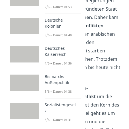
Denn die arabischen Regierungen
2/6 – Dauer: 04:53
wollten den neu gegründeten Staat
Israel
nicht anerkennen
. Daher kam
Deutsche
es zu
Kriegen und Konflikten
Kolonien
zwischen Israel, seinen arabischen
3/6 – Dauer: 04:40
Nachbarländern und den
Deutsches
Palästinensern. Dabei starben
Kaiserreich
Tausende von Menschen. Trotzdem
4/6 – Dauer: 04:36
sind die Streitigkeiten bis heute nicht
beendet.
Bismarcks
Außenpolitik
Merke:
Der
israelisch-
5/6 – Dauer: 04:38
palästinensische Konflikt
um die
Region Palästina bildet den Kern des
Sozialistengeset
z
Nahostkonflikts. Dabei geht es um
6/6 – Dauer: 04:31
das Land, die Grenzen und die