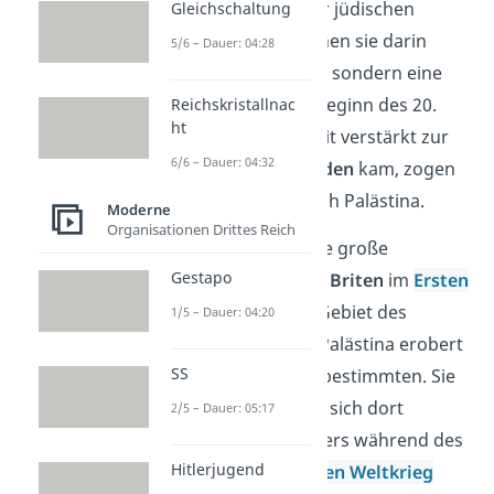
in der Geschichte der jüdischen
Gleichschaltung
Religion. Deshalb sahen sie darin
5/6 – Dauer: 04:28
keine Einwanderung, sondern eine
Rückkehr
.
Als es zu Beginn des 20.
Reichskristallnac
ht
Jahrhunderts weltweit verstärkt zur
6/6 – Dauer: 04:32
Ausgrenzung von Juden
kam, zogen
noch mehr Juden nach Palästina.
Moderne
Organisationen Drittes Reich
Das konnten sie ohne große
Gestapo
Probleme tun, da die
Briten
im
Ersten
Weltkrieg
1919 das Gebiet des
1/5 – Dauer: 04:20
heutigen Israel und Palästina erobert
SS
hatten und darüber bestimmten. Sie
erlaubten den Juden, sich dort
2/5 – Dauer: 05:17
anzusiedeln. Besonders während des
Hitlerjugend
Holocausts
im
Zweiten Weltkrieg