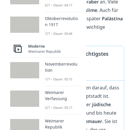
siedelten sich dann
Araber
an. Viele
6/7 – Dauer: 04:17
von ihnen waren
Muslime
. Auch für
sie hat das Land, das später
Palästina
Oktoberrevolutio
n 1917
genannt wurde, eine wichtige
7/7 – Dauer: 05:04
religiöse Bedeutung.
Moderne
Weimarer Republik
Jerusalem als wichtigstes
Beispiel für den
Novemberrevolu
tion
Nahostkonflikt
1/7 – Dauer: 05:15
Die
Israelis
bestehen darauf, dass
Weimarer
Jerusalem ihre Hauptstadt ist.
Verfassung
Denn dort wurde der
jüdische
2/7 – Dauer: 05:17
Glaube begründet
und bis heute
Weimarer
steht dort die
Klagemauer
. Sie ist
Republik
ein Teil des Tempels, der vor