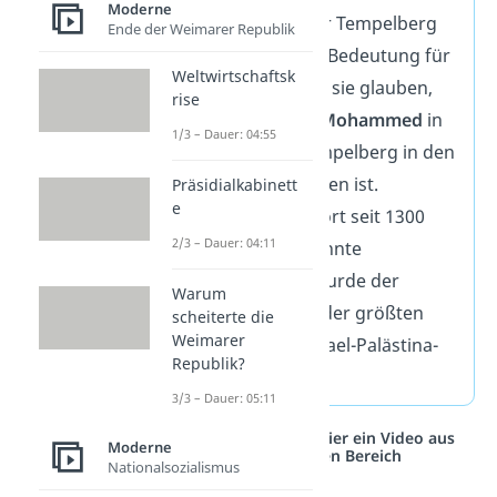
Moderne
Gleichzeitig hat der Tempelberg
Ende der Weimarer Republik
auch eine zentrale Bedeutung für
Weltwirtschaftsk
die
Muslime
. Denn sie glauben,
rise
dass der
Prophet Mohammed
in
1/3 – Dauer: 04:55
Jerusalem vom Tempelberg in den
Himmel aufgestiegen ist.
Präsidialkabinett
e
Außerdem steht dort seit 1300
2/3 – Dauer: 04:11
Jahren der sogenannte
„Felsendom“. So wurde der
Warum
Tempelberg einer der größten
scheiterte die
Weimarer
Streitpunkte im Israel-Palästina-
Republik?
Konflikt.
3/3 – Dauer: 05:11
Studyflix vernetzt: Hier ein Video aus
Moderne
einem anderen Bereich
Nationalsozialismus