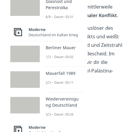
Glasnost und
immer mehr und ist mittlerweile
Perestroika
sogar ein
internationaler Konflikt
.
8/8 – Dauer: 03:31
Jetzt kennst du den Auslöser des
Moderne
Deutschland im Kalten Krieg
Israel Palästina Konflikts und weißt
über den Hintergrund und Zeitstrahl
Berliner Mauer
des Nahostkonflikts Bescheid. Im
1/3 – Dauer: 05:02
Folgenden erklären wir dir die
Streitpunkte
im Israel-Palästina-
Mauerfall 1989
Konflikt.
2/3 – Dauer: 05:11
Wiedervereinigu
ng Deutschland
3/3 – Dauer: 05:26
Moderne