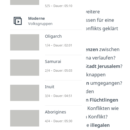
5/5 – Dauer: 05:10
Daraus entstanden weitere
Moderne
Streitpunkte
. Sie müssen für eine
Volksgruppen
Lösung des Nahostkonflikts geklärt
Oligarch
werden:
1/4 – Dauer: 02:01
Wie sollen die
Grenzen
zwischen
Israel und Palästina verlaufen?
Samurai
Wem gehört die
Stadt Jerusalem
?
2/4 – Dauer: 05:03
Wie wird mit den knappen
Wasserressourcen
umgegangen?
Inuit
Was passiert mit den
3/4 – Dauer: 04:51
palästinensischen Flüchtlingen
aus vergangenen Konflikten wie
Aborigines
dem Gazastreifen Konflikt?
4/4 – Dauer: 05:30
Wie regelt man die
illegalen