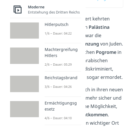
(01:58)
Moderne
Entstehung des Dritten Reichs
Ab dem 16. Jahrhundert kehrten
Hitlerputsch
zahlreiche
Juden
nach
Palästina
1/6 – Dauer: 04:22
zurück. Grund dafür war die
zunehmende Ausgrenzung
von Juden.
Machtergreifung
Während der zahlreichen
Pogrome
in
Hitlers
Osteuropa und den arabischen
2/6 – Dauer: 05:29
Ländern wurden sie diskriminiert,
verfolgt und zum Teil sogar ermordet.
Reichstagsbrand
3/6 – Dauer: 04:26
Viele Juden fühlten sich in ihren neuen
Heimatländern nicht mehr sicher und
Ermächtigungsg
sahen in Palästina eine Möglichkeit,
esetz
der
Verfolgung
zu
entkommen
.
4/6 – Dauer: 04:10
Schließlich war das ein wichtiger Ort