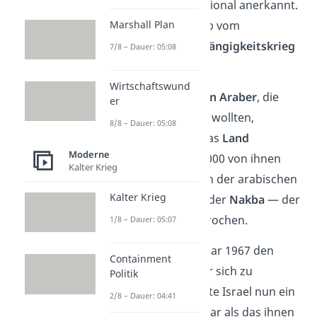
bis heute als international anerkannt.
Marshall Plan
In
Israel
wird deshalb vom
erfolgreichen
Unabhängigkeitskrieg
7/8 – Dauer: 05:08
gesprochen.
Wirtschaftswund
Die
palästinensischen Araber
, die
er
nicht Israelis werden wollten,
8/8 – Dauer: 05:08
mussten hingegen das
Land
Moderne
verlassen
. Etwa 700.000 von ihnen
Kalter Krieg
wurden vertrieben.
In der arabischen
Kalter Krieg
Welt wird daher von der
Nakba
— der
Katastrophe — gesprochen.
1/8 – Dauer: 05:07
Israel schaffte es sogar 1967 den
Containment
Ostteil Jerusalems für sich zu
Politik
gewinnen. Damit hatte Israel nun ein
2/8 – Dauer: 04:41
Gebiet, das
größer
war als das ihnen