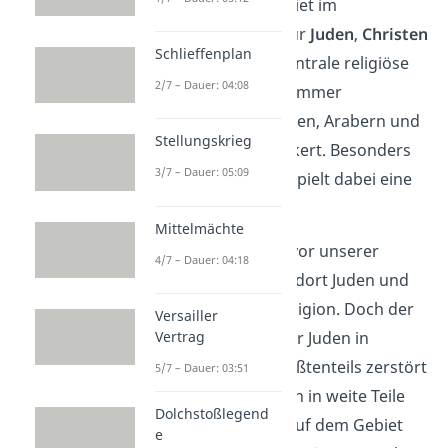
Das umstrittene Gebiet im
Nahostkonflikt hat für
Juden
,
Christen
Schlieffenplan
und
Muslime
eine zentrale religiöse
2/7 – Dauer: 04:08
Bedeutung und war immer
abwechselnd von Juden, Arabern und
Stellungskrieg
sogar Römern bevölkert. Besonders
3/7 – Dauer: 05:09
die Stadt
Jerusalem
spielt dabei eine
wichtige Rolle:
Mittelmächte
Mehr als 1000 Jahre vor unserer
4/7 – Dauer: 04:18
Zeitrechnung lebten dort Juden und
begründeten ihre Religion. Doch der
Versailler
wichtigste Tempel der Juden in
Vertrag
Jerusalem wurde größtenteils zerstört
5/7 – Dauer: 03:51
und die Juden wurden in weite Teile
Dolchstoßlegend
der Welt
zerstreut
. Auf dem Gebiet
e