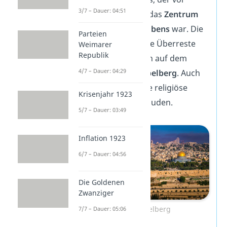
3/7 – Dauer: 04:51
seiner Zerstörung das
Zentrum
des jüdischen Glaubens
war. Die
Parteien
Klagemauer und die Überreste
Weimarer
Republik
des Tempels stehen auf dem
4/7 – Dauer: 04:29
sogenannten
Tempelberg
. Auch
er hat eine wichtige religiöse
Krisenjahr 1923
Bedeutung für die Juden.
5/7 – Dauer: 03:49
Inflation 1923
6/7 – Dauer: 04:56
Die Goldenen
Zwanziger
Der Tempelberg
7/7 – Dauer: 05:06