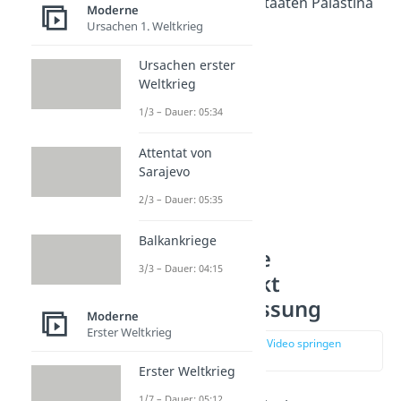
Rechtfertigung der Staaten Palästina
Moderne
Ursachen 1. Weltkrieg
und Israel.
Ursachen erster
Weltkrieg
1/3 – Dauer: 05:34
Attentat von
Sarajevo
2/3 – Dauer: 05:35
Balkankriege
Vorgeschichte
3/3 – Dauer: 04:15
Nahostkonflikt
Zusammenfassung
Moderne
Erster Weltkrieg
zur Stelle im Video springen
(01:10)
Erster Weltkrieg
1/7 – Dauer: 05:12