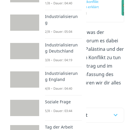
Nahostkonflikt
1/8 – Dauer: 04:40
einfach erklärt
(00:15)
Industrialisierun
g
Du möchtest wissen, was der
2/8 – Dauer: 05:04
Nahostkonflikt
ist, worum es dabei
Industrialisierun
geht und was Israel, Palästina und der
g Deutschland
Gazastreifen mit dem Konflikt zu tun
3/8 – Dauer: 04:19
haben? In diesem Beitrag und im
Industrialisierun
Video
zur Zusammenfassung des
g England
Nahostkonflikts erklären wir dir alles
4/8 – Dauer: 04:40
darüber!
Soziale Frage
5/8 – Dauer: 03:44
Inhaltsübersicht
Tag der Arbeit