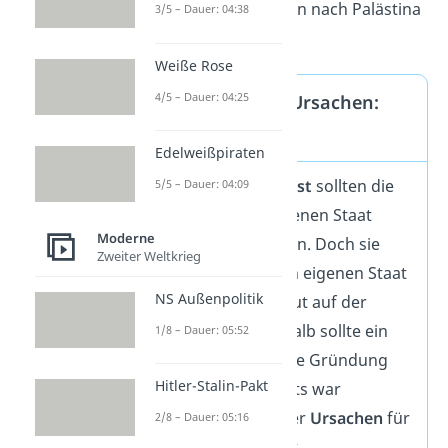
versuchten viele Juden nach Palästina
3/5 – Dauer: 04:38
zu fliehen.
Weiße Rose
4/5 – Dauer: 04:25
Nahostkonflikt Ursachen:
Holocaust
Edelweißpiraten
Nach dem
Holocaust
sollten die
5/5 – Dauer: 04:09
Juden in einem eigenen Staat
Moderne
sicher
leben können. Doch sie
Zweiter Weltkrieg
hatten noch keinen eigenen Staat
NS Außenpolitik
und lebten verstreut auf der
ganzen Welt. Deshalb sollte ein
1/8 – Dauer: 05:52
neuer Staat
her. Die Gründung
Hitler-Stalin-Pakt
eines eigenen Staats war
letztendlich eine der
Ursachen
für
2/8 – Dauer: 05:16
den Nahostkonflikt.