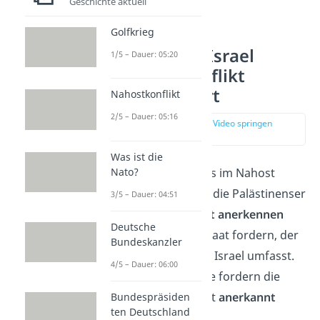
Geschichte aktuell
Golfkrieg
Streitpunkte Israel
1/5 – Dauer: 05:20
Palästina Konflikt
einfach erklärt
Nahostkonflikt
2/5 – Dauer: 05:16
zur Stelle im Video springen
(04:25)
Was ist die
Nato?
Grundsätzlich geht es im Nahost
Konflikt darum, dass die Palästinenser
3/5 – Dauer: 04:51
den Staat
Israel nicht anerkennen
Deutsche
und einen eigenen Staat fordern, der
Bundeskanzler
Teile des Gebiets von Israel umfasst.
4/5 – Dauer: 06:00
Auf der anderen Seite fordern die
Israelis, dass ihr Staat
anerkannt
Bundespräsiden
ten Deutschland
wird.