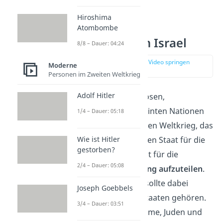
Hiroshima
Atombombe
Gründung von Israel
8/8 – Dauer: 04:24
zur Stelle im Video springen
Moderne
(03:07)
Personen im Zweiten Weltkrieg
Adolf Hitler
Um den Konflikt zu lösen,
beschlossen die Vereinten Nationen
1/4 – Dauer: 05:18
(UN) nach dem Zweiten Weltkrieg, das
Wie ist Hitler
Land Palästina
in einen Staat für die
gestorben?
Juden
und einen Staat für die
2/4 – Dauer: 05:08
arabische Bevölkerung aufzuteilen
.
Die Stadt
Jerusalem
sollte dabei
Joseph Goebbels
keinem der beiden Staaten gehören.
3/4 – Dauer: 03:51
Denn sie ist für Muslime, Juden und