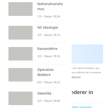
Nationalsozialis
mus
1/5 – Dauer: 05:34
NS Ideologie
2/5 – Dauer: 05:13
Rassenlehre
3/5 – Dauer: 05:16
Nach Beantwortung speichern wir deine Antwort, um
Operation
Studyflix zu verbessern. Mehr dazu erfährst du in unserer
Walküre
Datenschutzerklärung
.
4/5 – Dauer: 05:22
Jüdische Einwanderer in
Swastika
Palästina
5/5 – Dauer: 04:40
zur Stelle im Video springen