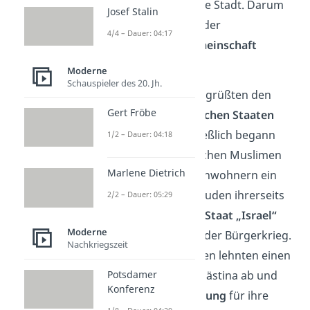
Christen eine wichtige Stadt. Darum
Josef Stalin
sollte Jerusalem von der
4/4 – Dauer: 04:17
internationalen Gemeinschaft
verwaltet werden.
Moderne
Schauspieler des 20. Jh.
Die meisten Juden begrüßten den
Gert Fröbe
Plan, doch die
arabischen Staaten
lehnten
ihn
ab
. Schließlich begann
1/2 – Dauer: 04:18
zwischen den arabischen Muslimen
Marlene Dietrich
und den jüdischen Einwohnern ein
Bürgerkrieg
. Als die Juden ihrerseits
2/2 – Dauer: 05:29
am 14. Mai 1948 den
Staat „Israel“
Moderne
ausriefen, eskalierte der Bürgerkrieg.
Nachkriegszeit
Die arabischen Staaten lehnten einen
Potsdamer
jüdischen Staat in Palästina ab und
Konferenz
sahen ihn als
Bedrohung
für ihre