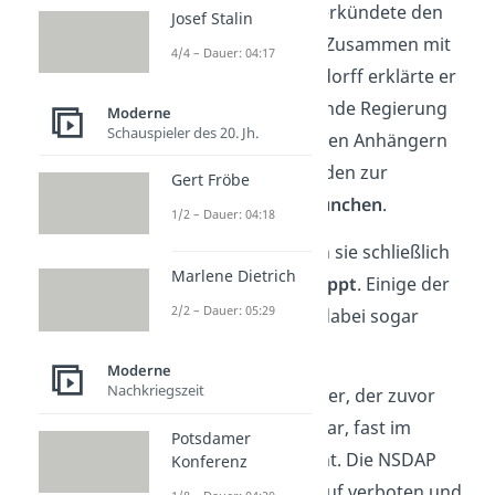
Revolution
aus. Er verkündete den
Josef Stalin
„Marsch auf Berlin“. Zusammen mit
4/4 – Dauer: 04:17
General Erich Ludendorff erklärte er
die zur Zeit herrschende Regierung
Moderne
Schauspieler des 20. Jh.
für abgesetzt. Mit ihren Anhängern
marschierten die beiden zur
Gert Fröbe
Feldherrnhalle in München
.
1/2 – Dauer: 04:18
Vor der Halle wurden sie schließlich
Marlene Dietrich
von der Polizei
gestoppt
. Einige der
2/2 – Dauer: 05:29
Teilnehmer wurden dabei sogar
erschossen.
Moderne
Nachkriegszeit
Daraufhin wurde
Hitler, der zuvor
eher unbedeutend war, fast im
Potsdamer
ganzen Reich bekannt. Die NSDAP
Konferenz
wurde als Folge darauf verboten und