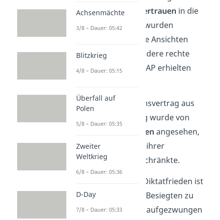
Hyperinflation das
Vertrauen
in die
Achsenmächte
Regierung. Dadurch wurden
3/8 – Dauer: 05:42
demokratie-feindliche Ansichten
begünstigt. Insbesondere rechte
Blitzkrieg
Parteien
wie die NSDAP erhielten
4/8 – Dauer: 05:15
Zuspruch.
Überfall auf
Der Versailler Friedensvertrag aus
Polen
dem Ersten Weltkrieg wurde von
5/8 – Dauer: 05:35
ihnen als
Diktatfrieden
angesehen,
der die Deutschen in ihrer
Zweiter
Weltkrieg
Unabhängigkeit einschränkte.
6/8 – Dauer: 05:36
Schon gewusst?
Ein Diktatfrieden ist
D-Day
ein Frieden, der dem Besiegten zu
harten Bedingungen aufgezwungen
7/8 – Dauer: 05:33