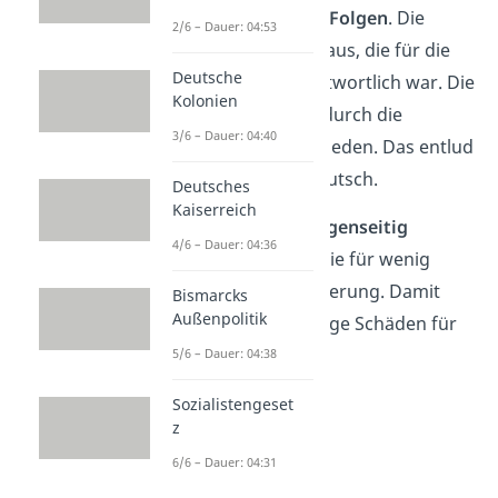
Weltkrieg und seine Folgen
. Die
2/6 – Dauer: 04:53
lösten die Ruhrkrise aus, die für die
Deutsche
Hyperinflation verantwortlich war. Die
Kolonien
Bevölkerung wurde durch die
3/6 – Dauer: 04:40
Inflation sehr unzufrieden. Das entlud
sich dann im
Hitler-Putsch.
Deutsches
Kaiserreich
Da sich die Krisen
gegenseitig
4/6 – Dauer: 04:36
bedingten
, sorgten sie für wenig
Vertrauen in die Regierung. Damit
Bismarcks
Außenpolitik
entstanden langfristige Schäden für
die Demokratie.
5/6 – Dauer: 04:38
Sozialistengeset
z
6/6 – Dauer: 04:31