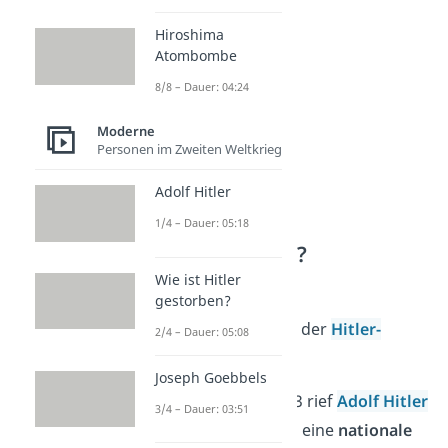
wird.
Hiroshima
Atombombe
8/8 – Dauer: 04:24
Moderne
Personen im Zweiten Weltkrieg
Adolf Hitler
1/4 – Dauer: 05:18
Was ist passiert?
Wie ist Hitler
Eine der Folgen der
gestorben?
Unzufriedenheit
war der
Hitler-
2/4 – Dauer: 05:08
Putsch
.
Joseph Goebbels
Am 8. November 1923 rief
Adolf Hitler
3/4 – Dauer: 03:51
, Mitglied der NSDAP, eine
nationale