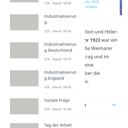
Krisenjahr 1923
1/8 – Dauer: 04:40
einfach erklärt
(00:19)
Industrialisierun
g
Ruhrkrise, Hyperinflation und Hitler-
2/8 – Dauer: 05:04
Putsch: Das
Krisenjahr 1923
war ein
Industrialisierun
schwieriges Jahr für die Weimarer
g Deutschland
Republik. Hier im Beitrag und im
3/8 – Dauer: 04:19
Video
bekommst du eine
Industrialisierun
Zusammenfassung über die
g England
wichtigsten Ereignisse.
4/8 – Dauer: 04:40
Soziale Frage
Inhaltsübersicht
5/8 – Dauer: 03:44
Tag der Arbeit