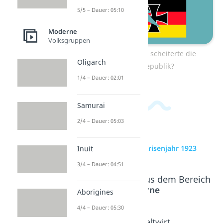
5/5 – Dauer: 05:10
Moderne
Volksgruppen
Zum Video: Warum scheiterte die
Oligarch
Weimarer Republik?
1/4 – Dauer: 02:01
Samurai
2/4 – Dauer: 05:03
zur Videoseite: Krisenjahr 1923
Inuit
3/4 – Dauer: 04:51
Beliebte Inhalte aus dem Bereich
Moderne
Aborigines
4/4 – Dauer: 05:30
Inflation
Die
Weltwirt