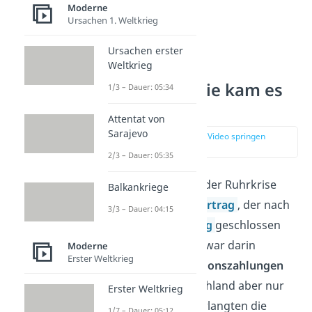
Moderne
Ursachen 1. Weltkrieg
Ursachen erster
Weltkrieg
Ruhrkrise – Wie kam es
1/3 – Dauer: 05:34
dazu?
Attentat von
Sarajevo
zur Stelle im Video springen
(00:49)
2/3 – Dauer: 05:35
Der Ausgangspunkt der Ruhrkrise
Balkankriege
war der
Versailler Vertrag
, der nach
3/3 – Dauer: 04:15
dem
Ersten Weltkrieg
geschlossen
wurde. Deutschland war darin
Moderne
Erster Weltkrieg
verpflichtet,
Reparationszahlungen
zu leisten. Da Deutschland aber nur
Erster Weltkrieg
wenig Geld hatte, verlangten die
1/7 – Dauer: 05:12