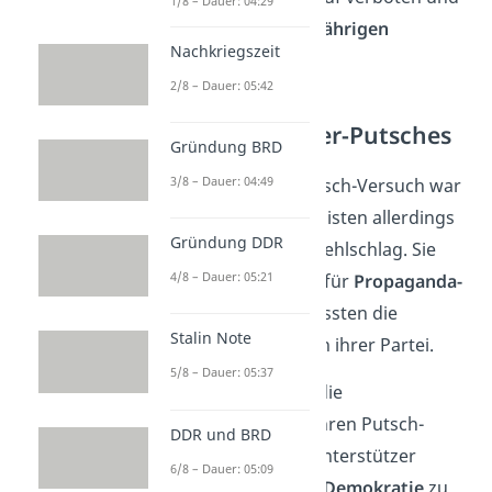
1/8 – Dauer: 04:29
Hitler zu einer
mehrjährigen
Nachkriegszeit
Haftstrafe
verurteilt.
2/8 – Dauer: 05:42
Folgen des Hitler-Putsches
Gründung BRD
3/8 – Dauer: 04:49
Der gescheiterte Putsch-Versuch war
für die Nationalsozialisten allerdings
Gründung DDR
kein vollkommener Fehlschlag. Sie
4/8 – Dauer: 05:21
verwendeten diesen für
Propaganda-
Zwecke
und beeinflussten die
Stalin Note
Menschen zugunsten ihrer Partei.
5/8 – Dauer: 05:37
Somit verwendeten die
Nationalsozialisten ihren Putsch-
DDR und BRD
Versuch, um mehr Unterstützer
6/8 – Dauer: 05:09
im
Kampf gegen die Demokratie
zu