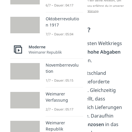
Nach Beantwortung speichern wir deine Antwort, um
6/7 – Dauer: 04:17
Studyflix zu verbessern. Mehr dazu erfährst du in unserer
Datenschutzerklärung
.
Oktoberrevolutio
n 1917
Was ist passiert?
7/7 – Dauer: 05:04
Seit dem Ende des ersten Weltkriegs
Moderne
musste Deutschland
hohe Abgaben
Weimarer Republik
an die Sieger bezahlen.
Novemberrevolu
tion
1922 schaffte es Deutschland
1/7 – Dauer: 05:15
allerdings nicht, die geforderte
Menge aufzubringen. Gleichzeitig
Weimarer
wurde aber festgestellt, dass
Verfassung
Deutschland absichtlich Lieferungen
2/7 – Dauer: 05:17
zurückgehalten hatte. Daraufhin
Weimarer
marschierten die Franzosen
in das
Republik