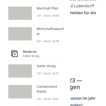
bekommen. Hitler und Ludendorff
Marshall Plan
galten ab sofort als
„Helden für die
7/8 – Dauer: 05:08
Freiheit“
.
Wirtschaftswund
er
8/8 – Dauer: 05:08
Moderne
Kalter Krieg
Kalter Krieg
1/8 – Dauer: 05:07
Krisenjahr 1923 —
Häufigste Fragen
Containment
Politik
Welche Krisen mussten im Jahr
2/8 – Dauer: 04:41
1923 bewältigt werden?