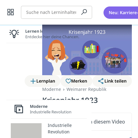
Suche
Neu: Karriere
Lernen lohnt sich!
Entdecke hier deine Chancen.
Lernplan
Merken
Link teilen
Moderne
Weimarer Republik
Krisenjahr 1923
Moderne
Industrielle Revolution
Wichtige Inhalte in diesem Video
Industrielle
Revolution