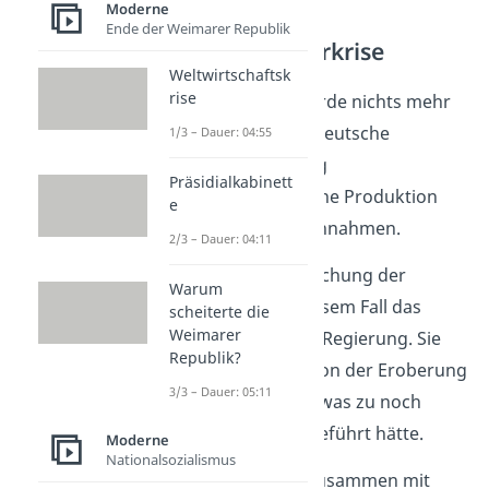
Moderne
Ende der Weimarer Republik
Folgen der Ruhrkrise
Weltwirtschaftsk
rise
Durch den Streik wurde nichts mehr
produziert, was die deutsche
1/3 – Dauer: 04:55
Wirtschaft nachhaltig
Präsidialkabinett
schwächte
. Denn ohne Produktion
e
gab es auch keine Einnahmen.
2/3 – Dauer: 04:11
Übrigens:
Die Schwächung der
Warum
Wirtschaft war in diesem Fall das
scheiterte die
Weimarer
kleinere Übel für die Regierung. Sie
Republik?
hielt die Franzosen von der Eroberung
3/3 – Dauer: 05:11
des Ruhrgebiets ab, was zu noch
größeren Schäden geführt hätte.
Moderne
Nationalsozialismus
Dies führte dann – zusammen mit