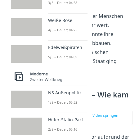
Inflation 1923
:
3/5 – Dauer: 04:38
Die
Ersparnisse
der Menschen
Weiße Rose
waren nichts mehr wert.
4/5 – Dauer: 04:25
Die Regierung konnte ihre
Kriegsschulden
abbauen.
Edelweißpiraten
Das
Vertrauen
zwischen
5/5 – Dauer: 04:09
Bevölkerung und Staat ging
verloren.
Moderne
Zweiter Weltkrieg
Hitler-Putsch – Wie kam
NS Außenpolitik
es dazu?
1/8 – Dauer: 05:52
zur Stelle im Video springen
Hitler-Stalin-Pakt
(02:37)
2/8 – Dauer: 05:16
Die Bevölkerung verlor aufgrund der