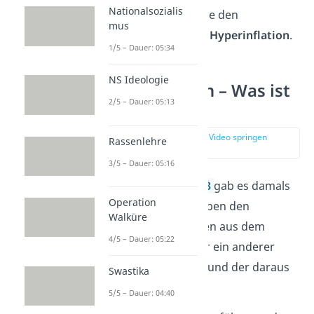
Nationalsozialis
anderen Gründen, wie den
mus
Kriegsschulden – zur
Hyperinflation
.
1/5 – Dauer: 05:34
NS Ideologie
Hyperinflation – Was ist
2/5 – Dauer: 05:13
passiert?
zur Stelle im Video springen
Rassenlehre
(01:43)
3/5 – Dauer: 05:16
Für die
Inflation 1923
gab es damals
Operation
mehrere Gründe. Neben den
Walküre
Reparationszahlungen aus dem
4/5 – Dauer: 05:22
Ersten Weltkrieg, war ein anderer
Grund die
Ruhrkrise
und der daraus
Swastika
entstandene Streik.
5/5 – Dauer: 04:40