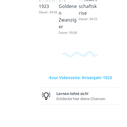
1923
Goldene
schaftsk
Dauer: 04:56
n
rise
Zwanzig
Dauer: 04:55
er
Dauer: 05:06
zur Videoseite: Krisenjahr 1923
Lernen lohnt sich!
Entdecke hier deine Chancen.