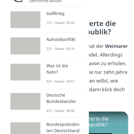
Geschichte aktuell
Golfkrieg
Warum scheiterte die
1/5 – Dauer: 05:20
Weimarer Republik?
Nahostkonflikt
Das Krisenjahr 1923 hat der
Weimarer
2/5 – Dauer: 05:16
Republik
sehr geschadet. Allerdings
schaffte sie es, sich davon zu erholen.
Was ist die
Dennoch scheiterte sie nur zehn Jahre
Nato?
später. Wenn du wissen willst, wie
3/5 – Dauer: 04:51
genau das passierte, dann klick doch
Deutsche
auf unser
Video
.
Bundeskanzler
4/5 – Dauer: 06:00
Bundespräsiden
ten Deutschland