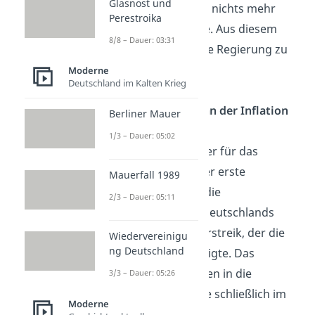
Glasnost und
besetzt, wodurch nichts mehr
Perestroika
produziert wurde. Aus diesem
8/8 – Dauer: 03:31
Grund druckte die Regierung zu
viel Geld.
Moderne
Deutschland im Kalten Krieg
Wer war Schuld an der Inflation
Berliner Mauer
1923?
1/3 – Dauer: 05:02
Der Hauptauslöser für das
Krisenjahr war der erste
Mauerfall 1989
Weltkrieg. Denn die
2/3 – Dauer: 05:11
Kriegsschulden Deutschlands
führten zum Ruhrstreik, der die
Wiedervereinigu
ng Deutschland
Inflation begünstigte. Das
fehlende Vertrauen in die
3/3 – Dauer: 05:26
Regierung endete schließlich im
Moderne
Hitler-Putsch.