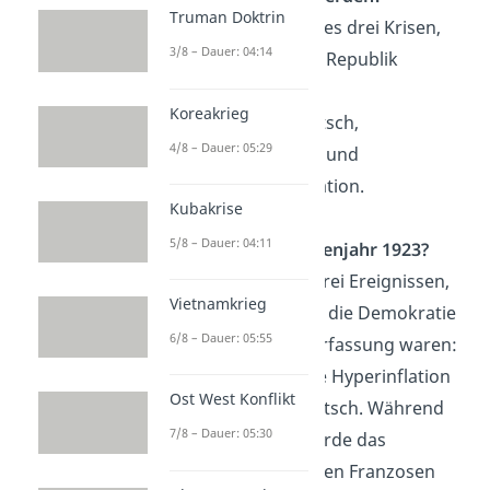
Truman Doktrin
Im Jahr 1923 gab es drei Krisen,
3/8 – Dauer: 04:14
die die Weimarer Republik
schwächten:
Koreakrieg
den Hitler Putsch,
4/8 – Dauer: 05:29
die Ruhrkrise und
die Hyperinflation.
Kubakrise
5/8 – Dauer: 04:11
Was war das Krisenjahr 1923?
1923 kam es zu drei Ereignissen,
Vietnamkrieg
die gefährlich für die Demokratie
6/8 – Dauer: 05:55
der Weimarer Verfassung waren:
Die Ruhrkrise, die Hyperinflation
Ost West Konflikt
und der Hitler-Putsch. Während
7/8 – Dauer: 05:30
der Ruhrkrise wurde das
Ruhrgebiet von den Franzosen