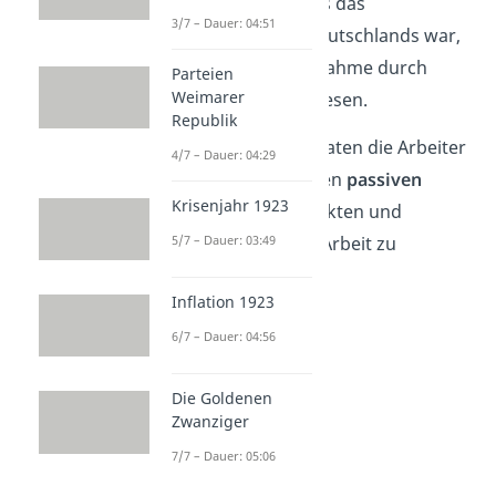
Ruhrgebiet ein. Da es das
3/7 – Dauer: 04:51
Industriezentrum Deutschlands war,
wäre eine finale Einnahme durch
Parteien
Weimarer
Frankreich fatal gewesen.
Republik
Aus diesem Grund traten die Arbeiter
4/7 – Dauer: 04:29
im Ruhrgebiet in einen
passiven
Krisenjahr 1923
Widerstand
. Sie streikten und
5/7 – Dauer: 03:49
weigerten sich, ihre Arbeit zu
erledigen.
Inflation 1923
6/7 – Dauer: 04:56
Die Goldenen
Zwanziger
7/7 – Dauer: 05:06