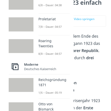
Krisenjahr 1923 einfach
6/8 – Dauer: 04:38
erklärt
Proletariat
zur Stelle im Video springen
(00:19)
7/8 – Dauer: 04:57
Nur fünf Jahre nach dem Ende des
Roaring
Ersten Weltkriegs begann 1923 das
Twenties
Krisenjahr der
Weimarer Republik
.
8/8 – Dauer: 04:57
Verursacht wurde es durch
drei
wichtige Ereignisse
:
Moderne
Deutsches Kaiserreich
Die Ruhrkrise
Reichsgründung
Die Hyperinflation
1871
Der Hitler-Putsch
1/6 – Dauer: 05:19
Die Gründe für das Krisenjahr 1923
Otto von
waren aber eigentlich der
Erste
Bismarck