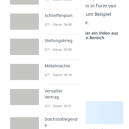
Sieger 1922 Zahlungen in Form von
Sachleistungen, wie zum Beispiel
Schlieffenplan
Stahl, Holz oder Kohle.
2/7 – Dauer: 04:08
Studyflix vernetzt: Hier ein Video aus
einem anderen Bereich
Stellungskrieg
3/7 – Dauer: 05:09
Mittelmächte
4/7 – Dauer: 04:18
Versailler
Vertrag
5/7 – Dauer: 03:51
Dolchstoßlegend
e