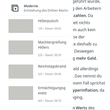
Damit der Streik fortgeführt wurde,
Moderne
musste die Regierung den Arbeitern
Entstehung des Dritten Reichs
weiterhin ihre
Löhne zahlen
. Da
Hitlerputsch
allerdings zu dieser Zeit nichts
1/6 – Dauer: 04:22
produziert wurde, kam auch kein
neues Geld in die Kasse der
Machtergreifung
Regierung. Dies führte deshalb zu
Hitlers
großem Geldmangel.
Deswegen
2/6 – Dauer: 05:29
druckte die Regierung
mehr Geld
.
Reichstagsbrand
Dadurch verlor das Geld allerdings
3/6 – Dauer: 04:26
immer mehr an Wert. Das nennst du
dann
Inflation
. In diesem Fall sprichst
Ermächtigungsg
du sogar von einer
Hyperinflation
, da
esetz
sie sehr schnell voranging.
4/6 – Dauer: 04:10
Wegen des
sinkenden Werts
des