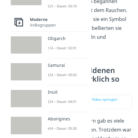
verbreitet. Außerdem begannen
5/5 – Dauer: 05:10
zahlreiche Frauen mit dem Rauchen.
Die
Zigarette
war für sie ein Symbol
Moderne
Volksgruppen
der Freiheit. Damit rebellierten sie
gegen die alten Regeln und
Oligarch
Traditionen.
1/4 – Dauer: 02:01
Samurai
Waren die Goldenen
2/4 – Dauer: 05:03
Zwanziger wirklich so
golden?
Inuit
zur Stelle im Video springen
3/4 – Dauer: 04:51
(04:16)
Aborigines
In den Goldenen 20ern gab es viele
4/4 – Dauer: 05:30
positive Entwicklungen. Trotzdem war