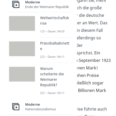
bezahlen. Deshalb begann sie, mehr
Moderne
Ende der Weimarer Republik
Geld zu drucken. Durch die große
Menge an Geld verlor die deutsche
Weltwirtschaftsk
Währung immer weiter an Wert. Das
rise
nennst du
Inflation
. In diesem Fall
1/3 – Dauer: 04:55
war der Wertverlust allerdings so
Präsidialkabinett
extrem, dass du von der
e
Hyperinflation 1923
sprichst.
Ein
2/3 – Dauer: 04:11
einziges Ei kostete im September 1923
zum Beispiel 18 Millionen Mark!
Warum
scheiterte die
Wegen der extrem hohen Preise
Weimarer
druckte der Staat schließlich sogar
Republik?
Scheine, die mehrere Billionen Mark
3/3 – Dauer: 05:11
wert waren.
Moderne
Die wirtschaftliche Krise führte auch
Nationalsozialismus