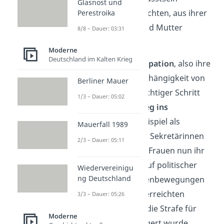
Glasnost und
entwickelt und versuchten, aus ihrer
Perestroika
Rolle als Hausfrau und Mutter
8/8 – Dauer: 03:31
auszubrechen.
Moderne
Deutschland im Kalten Krieg
Sie forderten
Emanzipation
, also ihre
Befreiung aus der Abhängigkeit von
Berliner Mauer
den Männern. Ein wichtiger Schritt
1/3 – Dauer: 05:02
war dabei der
Einstieg ins
Berufsleben
. Zum Beispiel als
Mauerfall 1989
Verkäuferinnen oder Sekretärinnen
2/3 – Dauer: 05:11
verdienten moderne Frauen nun ihr
eigenes Geld. Auch auf politischer
Wiedervereinigu
ng Deutschland
Ebene konnten Frauenbewegungen
Erfolge erzielen. Sie erreichten
3/3 – Dauer: 05:26
beispielsweise, dass die Strafe für
Moderne
Abtreibungen verringert wurde.