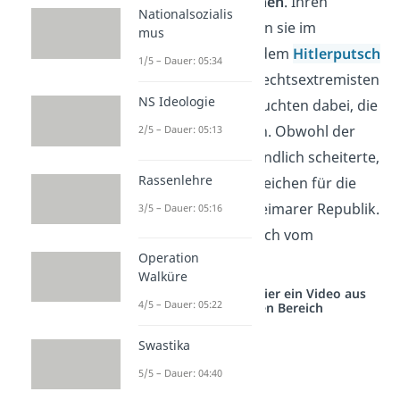
zu
politischen Unruhen
. Ihren
Nationalsozialis
Höhepunkt erreichten sie im
mus
November 1923 mit dem
Hitlerputsch
1/5 – Dauer: 05:34
. Mehrere Tausend Rechtsextremisten
NS Ideologie
um
Adolf Hitler
versuchten dabei, die
Regierung zu stürzen. Obwohl der
2/5 – Dauer: 05:13
Putschversuch letztendlich scheiterte,
Rassenlehre
war er ein weiteres Zeichen für die
kritische Lage der Weimarer Republik.
3/5 – Dauer: 05:16
Du sprichst daher auch vom
Operation
Krisenjahr 1923
.
Walküre
Studyflix vernetzt: Hier ein Video aus
4/5 – Dauer: 05:22
einem anderen Bereich
Swastika
5/5 – Dauer: 04:40