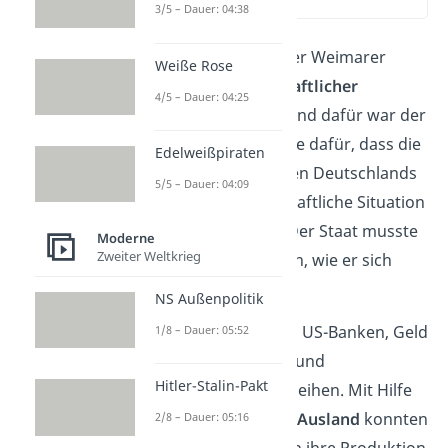
(02:05)
3/5 – Dauer: 04:38
Ab
1924
begann in der Weimarer
Weiße Rose
Republik ein
wirtschaftlicher
4/5 – Dauer: 04:25
Aufschwung
. Ein Grund dafür war der
Dawes-Plan
. Er sorgte dafür, dass die
Edelweißpiraten
Reparationszahlungen Deutschlands
5/5 – Dauer: 04:09
immer an die wirtschaftliche Situation
angepasst wurden. Der Staat musste
Moderne
Zweiter Weltkrieg
also nur so viel zahlen, wie er sich
auch leisten konnte.
NS Außenpolitik
Außerdem begannen US-Banken, Geld
1/8 – Dauer: 05:52
an deutsche Banken und
Hitler-Stalin-Pakt
Unternehmen zu verleihen. Mit Hilfe
der
Kredite aus dem Ausland
konnten
2/8 – Dauer: 05:16
viele deutsche Firmen ihre Produktion