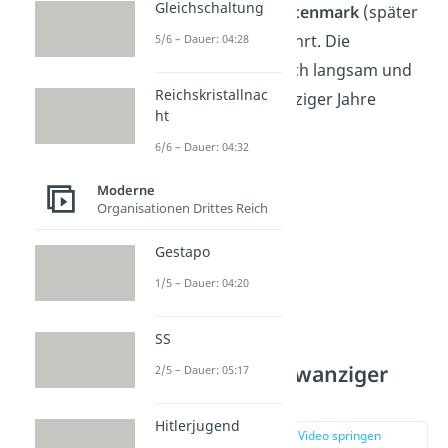
Gleichschaltung
Deutschland die
Rentenmark
(später
Reichsmark) eingeführt. Die
5/6 – Dauer: 04:28
Wirtschaft erholte sich langsam und
Reichskristallnac
die „goldenen“ zwanziger Jahre
ht
brachen an.
6/6 – Dauer: 04:32
Moderne
Organisationen Drittes Reich
Gestapo
1/5 – Dauer: 04:20
SS
Die Goldenen Zwanziger
2/5 – Dauer: 05:17
Wirtschaft
Hitlerjugend
zur Stelle im Video springen