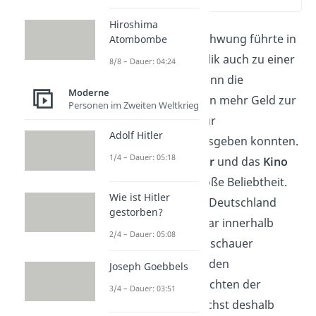
(02:49)
Hiroshima
Der Wirtschaftsaufschwung führte in
Atombombe
der Weimarer Republik auch zu einer
8/8 – Dauer: 04:24
kulturellen Blüte
. Denn die
Moderne
Deutschen hatten nun mehr Geld zur
Personen im Zweiten Weltkrieg
Verfügung, das sie für
Adolf Hitler
Freizeitaktivitäten ausgeben konnten.
1/4 – Dauer: 05:18
Vor allem das
Theater
und das
Kino
erlangten schnell große Beliebtheit.
Wie ist Hitler
Die Zahl der Kinos in Deutschland
gestorben?
verdoppelte sich sogar innerhalb
2/4 – Dauer: 05:08
weniger Jahre. Die Zuschauer
stammten dabei aus den
Joseph Goebbels
verschiedensten Schichten der
3/4 – Dauer: 03:51
Gesellschaft. Du sprichst deshalb