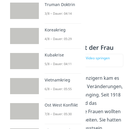
Truman Doktrin
3/8 – Dauer: 04:14
Koreakrieg
Zunehmende
4/8 – Dauer: 05:29
Unabhängigkeit der Frau
Kubakrise
zur Stelle im Video springen
(03:36)
5/8 – Dauer: 04:11
In den Goldenen Zwanzigern kam es
Vietnamkrieg
außerdem zu großen Veränderungen,
6/8 – Dauer: 05:55
was das
Frauenbild
anging. Seit 1918
gab es in Deutschland das
Ost West Konflikt
Frauenwahlrecht
. Die Frauen
wollten
7/8 – Dauer: 05:30
allerdings mehr Freiheiten. Sie hatten
ein neues Selbstbewusstsein