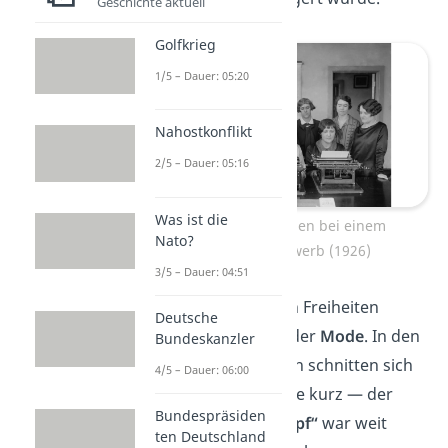
Geschichte aktuell
Golfkrieg
1/5 – Dauer: 05:20
Nahostkonflikt
2/5 – Dauer: 05:16
Was ist die
Junge Arbeiterinnen bei einem
Nato?
Schreibwettbewerb (1926)
3/5 – Dauer: 04:51
Die neu gewonnenen Freiheiten
Deutsche
zeigten sich auch in der
Mode
. In den
Bundeskanzler
Goldenen Zwanzigern schnitten sich
4/5 – Dauer: 06:00
viele Frauen die Haare kurz — der
Bundespräsiden
sogenannte
„Bubikopf“
war weit
ten Deutschland