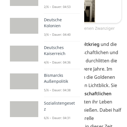
2/6 – Dauer: 04:53
Deutsche
Kolonien
Frau im Stil der Goldenen Zwanziger
3/6 – Dauer: 04:40
Durch den
Ersten Weltkrieg
und die
Deutsches
anschließenden wirtschaftlichen und
Kaiserreich
politischen Probleme durchlitten die
4/6 – Dauer: 04:36
Deutschen viele schwere Jahre. Im
Bismarcks
Vergleich dazu waren die Goldenen
Außenpolitik
Zwanziger für viele ein Lichtblick.
Sie
5/6 – Dauer: 04:38
profitierten vom
wirtschaftlichen
Wachstum
und konnten ihr Leben
Sozialistengeset
z
nun wieder mehr genießen. Dabei half
auch das große kulturelle
6/6 – Dauer: 04:31
Freizeitangebot
, das in dieser Zeit