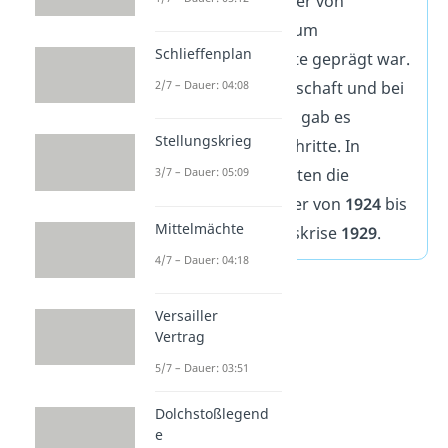
ein Zeitabschnitt, der von
Wirtschaftswachstum
Schlieffenplan
und kultureller Blüte geprägt war.
Auch in der Wissenschaft und bei
2/7 – Dauer: 04:08
den Frauenrechten gab es
Stellungskrieg
bedeutende Fortschritte. In
Deutschland dauerten die
3/7 – Dauer: 05:09
Goldenen Zwanziger von
1924
bis
Mittelmächte
zur Weltwirtschaftskrise
1929
.
4/7 – Dauer: 04:18
Versailler
Vertrag
5/7 – Dauer: 03:51
Dolchstoßlegend
e