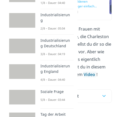
Die Goldenen
1/8 – Dauer: 04:40
Zwanziger einfach
erklärt
(00:18)
Industrialisierun
g
Ausgelassene Partys, Frauen mit
2/8 – Dauer: 05:04
Federboas und Paare, die Charleston
Industrialisierun
tanzen — vielleicht stellst du dir so die
g Deutschland
Goldenen Zwanziger
vor. Aber wie
3/8 – Dauer: 04:19
war das Leben damals eigentlich
Industrialisierun
wirklich? Das erfährst du in diesem
g England
Beitrag und in unserem
Video
!
4/8 – Dauer: 04:40
Soziale Frage
Inhaltsübersicht
5/8 – Dauer: 03:44
Tag der Arbeit