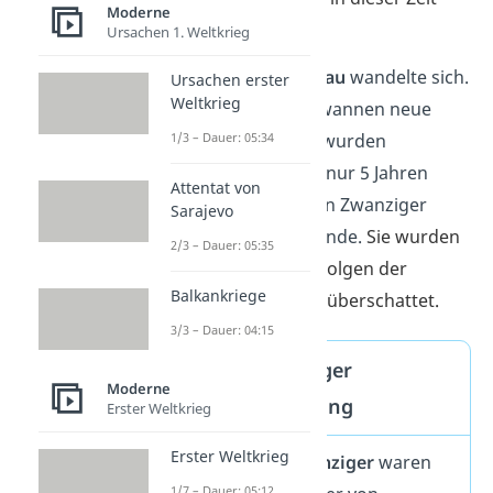
Moderne
entstand.
Ursachen 1. Weltkrieg
Auch die
Rolle der Frau
wandelte sich.
Ursachen erster
Weltkrieg
Deutsche Frauen gewannen neue
Freiheiten dazu und wurden
1/3 – Dauer: 05:34
unabhängiger. Nach nur 5 Jahren
Attentat von
nahmen die Goldenen Zwanziger
Sarajevo
allerdings ein jähes Ende.
Sie wurden
2/3 – Dauer: 05:35
schon bald von den Folgen der
Balkankriege
Weltwirtschaftskrise überschattet.
3/3 – Dauer: 04:15
Goldene Zwanziger
Moderne
Zusammenfassung
Erster Weltkrieg
Erster Weltkrieg
Die
Goldenen Zwanziger
waren
1/7 – Dauer: 05:12