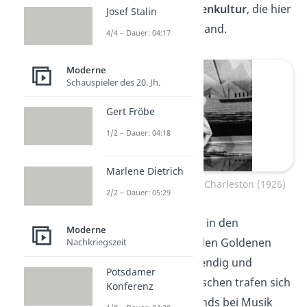
auch von einer
Massenkultur
, die hier
Josef Stalin
zum ersten Mal entstand.
4/4 – Dauer: 04:17
Moderne
Schauspieler des 20. Jh.
Gert Fröbe
1/2 – Dauer: 04:18
Marlene Dietrich
Josephine Baker beim Charleston (1926)
2/2 – Dauer: 05:29
Auch das Nachtleben in den
Moderne
Großstädten war in den Goldenen
Nachkriegszeit
Zwanzigern sehr lebendig und
Potsdamer
freizügig. Junge Menschen trafen sich
Konferenz
regelmäßig spät abends bei Musik