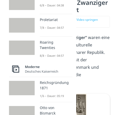
Die Goldenen Zwanziger
6/8 – Dauer: 04:38
einfach erklärt
Proletariat
zur Stelle im Video springen
(00:18)
7/8 – Dauer: 04:57
Die
„Goldenen Zwanziger“
waren eine
Roaring
wirtschaftliche und kulturelle
Twenties
Blütezeit
in der Weimarer Republik.
8/8 – Dauer: 04:57
Sie begannen 1924 mit der
Einführung der Rentenmark und
Moderne
Deutsches Kaiserreich
endeten 1929 durch die
Weltwirtschaftskrise.
Reichsgründung
1871
1/6 – Dauer: 05:19
Otto von
Bismarck