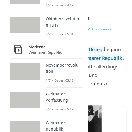
6/7 – Dauer: 04:17
Vorgeschichte
Oktoberrevolutio
n 1917
zur Stelle im Video springen
(00:57)
7/7 – Dauer: 05:04
Moderne
Nach dem
Ersten Weltkrieg
begann
Weimarer Republik
1918 die Zeit der
Weimarer Republik
.
Novemberrevolu
Die junge Republik hatte allerdings
tion
mit vielen politischen und
1/7 – Dauer: 05:15
wirtschaftlichen Problemen zu
kämpfen.
Weimarer
Verfassung
2/7 – Dauer: 05:17
Weimarer
Republik