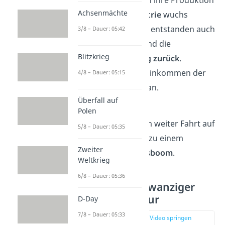
Achsenmächte
ausbauen. Die
Industrie
wuchs
dadurch stark. Dabei entstanden auch
3/8 – Dauer: 05:42
neue Arbeitsplätze und die
Blitzkrieg
Arbeitslosigkeit ging zurück
.
Zusätzlich stieg das Einkommen der
4/8 – Dauer: 05:15
Deutschen merklich an.
Überfall auf
Ab
1926
nahm das
Polen
Wirtschaftswachstum weiter Fahrt auf
5/8 – Dauer: 05:35
und entwickelte sich zu einem
Zweiter
richtigen
Wirtschaftsboom
.
Weltkrieg
6/8 – Dauer: 05:36
Die Goldenen Zwanziger
Kunst und Kultur
D-Day
7/8 – Dauer: 05:33
zur Stelle im Video springen