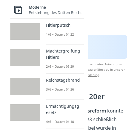
Moderne
Entstehung des Dritten Reichs
Hitlerputsch
1/6 – Dauer: 04:22
Machtergreifung
Hitlers
Nach Beantwortung speichern wir deine Antwort, um
2/6 – Dauer: 05:29
Studyflix zu verbessern. Mehr dazu erfährst du in unserer
Datenschutzerklärung
.
Reichstagsbrand
3/6 – Dauer: 04:26
Die Goldenen 20er
Ermächtigungsg
Durch eine
Währungsreform
konnte
esetz
die Inflation Ende 1923 schließlich
4/6 – Dauer: 04:10
gestoppt werden. Dabei wurde in