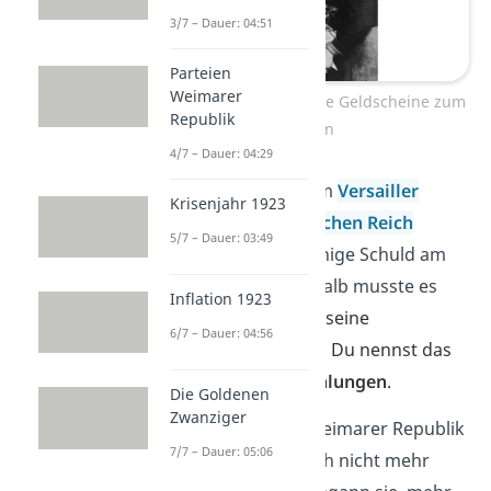
3/7 – Dauer: 04:51
Parteien
Weimarer
Frau verwendet wertlose Geldscheine zum
Republik
Heizen
4/7 – Dauer: 04:29
Das lag zum einen am
Versailler
Krisenjahr 1923
Vertrag
. Dem
Deutschen Reich
5/7 – Dauer: 03:49
wurde darin die alleinige Schuld am
Krieg gegeben. Deshalb musste es
Inflation 1923
Entschädigungen an seine
6/7 – Dauer: 04:56
Kriegsgegner leisten. Du nennst das
auch
Reparationszahlungen
.
Die Goldenen
Zwanziger
Die Regierung der Weimarer Republik
7/7 – Dauer: 05:06
konnte das schließlich nicht mehr