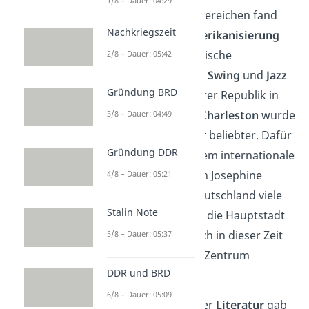
1/8 – Dauer: 04:29
und Tanz. In diesen Bereichen fand
Nachkriegszeit
auch eine starke
Amerikanisierung
statt. Denn
a
merikanische
2/8 – Dauer: 05:42
Musikrichtungen wie
Swing
und
Jazz
Gründung BRD
kamen in der Weimarer Republik in
Mode und auch der
Charleston
wurde
3/8 – Dauer: 04:49
in Tanzlokalen immer beliebter. Dafür
Gründung DDR
sorgten unter anderem internationale
Stars wie die Tänzerin Josephine
4/8 – Dauer: 05:21
Baker, die auch in Deutschland viele
Stalin Note
Fans hatte. Vor allem die Hauptstadt
Berlin
entwickelte sich in dieser Zeit
5/8 – Dauer: 05:37
zu einem kulturellen Zentrum
DDR und BRD
Europas.
6/8 – Dauer: 05:09
In der
Malerei
und der
Literatur
gab