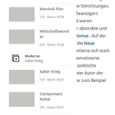
es zwei gegensätzliche Stilrichtungen,
Marshall Plan
die in den Goldenen Zwanzigern
7/8 – Dauer: 05:08
besonders bedeutend waren.
Einerseits war das der abstrakte und
Wirtschaftswund
träumerische
Surrealismus
. Auf der
er
anderen Seite gab es die
Neue
8/8 – Dauer: 05:08
Sachlichkeit
. Sie orientierte sich stark
Moderne
an der Realität und thematisierte
Kalter Krieg
gesellschaftliche und politische
Kalter Krieg
Probleme. Ein bekannter Autor der
1/8 – Dauer: 05:07
Neuen Sachlichkeit war zum Beispiel
Erich Kästner
.
Containment
Politik
2/8 – Dauer: 04:41