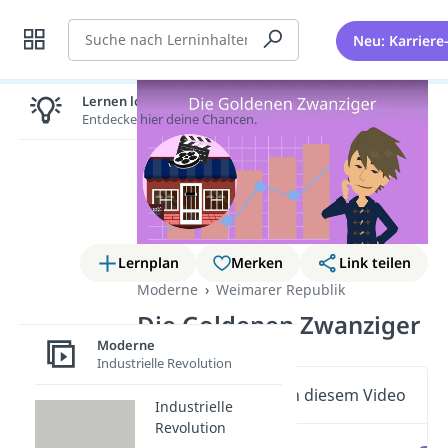
Suche
Neu: Karriere
Lernen lohnt sich!
Entdecke hier deine Chancen.
Lernplan
Merken
Link teilen
Moderne
Weimarer Republik
Die Goldenen Zwanziger
Moderne
Industrielle Revolution
Wichtige Inhalte in diesem Video
Industrielle
Revolution