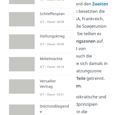
1945
verlor Deutschland den
Zweiten
Weltkrieg
. Daraufhin besetzten die
Schlieffenplan
vier
Siegermächte
USA, Frankreich,
2/7 – Dauer: 04:08
Großbritannien und die Sowjetunion
das deutsche Gebiet. Sie teilten es
Stellungskrieg
dafür in
vier Besatzungszonen
auf.
3/7 – Dauer: 05:09
Genauso wie der Rest von
Deutschland, wurde auch
die
Mittelmächte
Hauptstadt Berlin
, die sich damals in
4/7 – Dauer: 04:18
der sowjetischen Besatzungszone
befand, dabei in
vier Teile
getrennt.
Versailler
Sie nennst du
Sektoren.
Vertrag
5/7 – Dauer: 03:51
Weil sie ähnliche demokratische und
kapitalistische
Grundprinzipien
Dolchstoßlegend
hatten, schlossen dann die
e