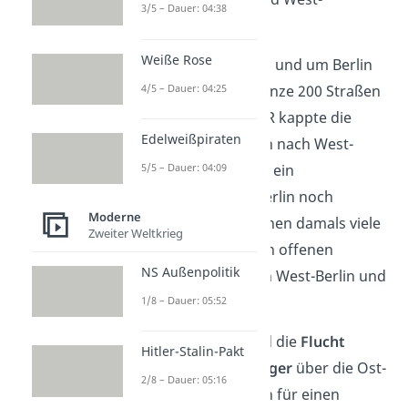
3/5 – Dauer: 04:38
Berlin offen.
Weiße Rose
Außerdem wurden in und um Berlin
4/5 – Dauer: 04:25
entlang der DDR-Grenze 200 Straßen
gesperrt und die DDR kappte die
Edelweißpiraten
Telefonverbindungen nach West-
5/5 – Dauer: 04:09
Berlin. Trotzdem war ein
Grenzübergang
in Berlin noch
Moderne
möglich. Deshalb flohen damals viele
Zweiter Weltkrieg
DDR-Bürger über den offenen
NS Außenpolitik
Grenzübergang nach West-Berlin und
dann in die BRD.
1/8 – Dauer: 05:52
Weil die Ausreise und die
Flucht
Hitler-Stalin-Pakt
zahlreicher DDR-Bürger
über die Ost-
2/8 – Dauer: 05:16
West Grenze in Berlin für einen