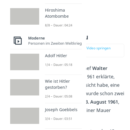
Hiroshima
Atombombe
8/8 – Dauer: 04:24
Der Mauerbau
Moderne
Personen im Zweiten Weltkrieg
zur Stelle im Video springen
(02:23)
Adolf Hitler
1/4 – Dauer: 05:18
Obwohl SED-Parteichef
Walter
Ulbricht
am 15. Juni 1961 erklärte,
Wie ist Hitler
dass niemand die Absicht habe, eine
gestorben?
Mauer zu errichten, wurde schon zwei
2/4 – Dauer: 05:08
Monate später, am
13. August 1961
,
Joseph Goebbels
mit dem
Bau
der Berliner Mauer
begonnen.
3/4 – Dauer: 03:51