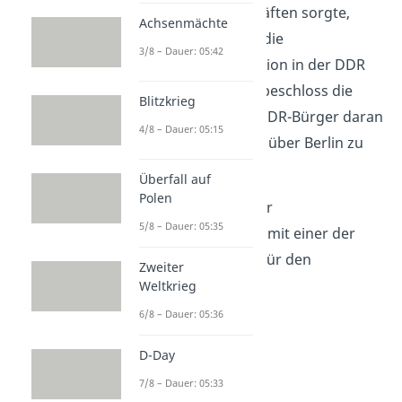
Mangel
an Arbeitskräften sorgte,
Achsenmächte
verschlechterte sich die
3/8 – Dauer: 05:42
wirtschaftliche Situation in der DDR
immer mehr. Daher beschloss die
Blitzkrieg
SED-Regierung, die DDR-Bürger daran
4/8 – Dauer: 05:15
zu hindern, das Land über Berlin zu
verlassen.
Überfall auf
Polen
Die Unterbindung der
5/8 – Dauer: 05:35
Massenflucht
war damit einer der
wichtigsten
Gründe
für den
Zweiter
Mauerbau.
Weltkrieg
6/8 – Dauer: 05:36
D-Day
7/8 – Dauer: 05:33