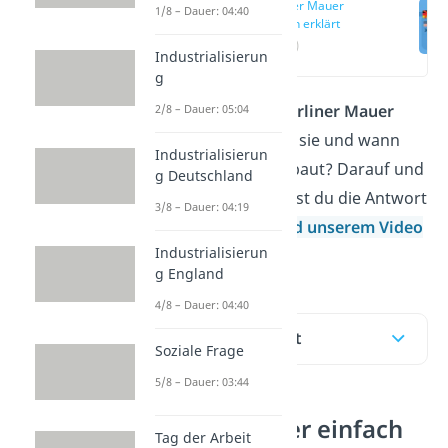
Berliner Mauer
1/8 – Dauer: 04:40
einfach erklärt
(00:16)
Industrialisierun
g
Warum wurde die
Berliner Mauer
2/8 – Dauer: 05:04
gebaut, wie lang war sie und wann
Industrialisierun
wurde die Mauer gebaut? Darauf und
g Deutschland
auf vieles mehr findest du die Antwort
3/8 – Dauer: 04:19
in diesem Beitrag
und unserem Video
Industrialisierun
.
g England
4/8 – Dauer: 04:40
Inhaltsübersicht
Soziale Frage
5/8 – Dauer: 03:44
Berliner Mauer einfach
Tag der Arbeit