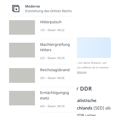
Moderne
Entstehung des Dritten Reichs
Hitlerputsch
1/6 – Dauer: 04:22
Machtergreifung
Hitlers
2/6 – Dauer: 05:29
Nach Beantwortung speichern wir deine Antwort, um
Studyflix zu verbessern. Mehr dazu erfährst du in unserer
Reichstagsbrand
Datenschutzerklärung
.
3/6 – Dauer: 04:26
Abriegelung der DDR
Ermächtigungsg
esetz
1952 riegelte die
Sozialistische
4/6 – Dauer: 04:10
Einheitspartei Deutschlands
(SED) als
führende Partei der DDR unter