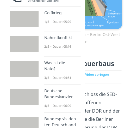
Geschichte aktuell
Golfkrieg
1/5 – Dauer: 05:20
Berliner Mauer Aufbau – Berlin Ost-West
Nahostkonflikt
Grenze
2/5 – Dauer: 05:16
Folgen des Mauerbaus
Was ist die
Nato?
zur Stelle im Video springen
3/5 – Dauer: 04:51
(03:11)
Deutsche
Mit dem
Mauerbau
schloss die SED-
Bundeskanzler
Führung den letzten offenen
4/5 – Dauer: 06:00
Übergang zwischen der DDR und der
Bundespräsiden
BRD. Damit bedeutete die Berliner
ten Deutschland
Mauer für die Bevölkerung der DDR