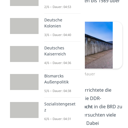
zu überwinden starben bis 1989 über
2/6 – Dauer: 04:53
140 Menschen.
Deutsche
Kolonien
3/6 – Dauer: 04:40
Deutsches
Kaiserreich
4/6 – Dauer: 04:36
Berliner Mauer
Bismarcks
Außenpolitik
Die DDR-Regierung errichtete die
5/6 – Dauer: 04:38
Berliner Mauer, um die DDR-
Sozialistengeset
Einwohner an der
Flucht
in die BRD zu
z
hindern. Trotzdem versuchten viele
6/6 – Dauer: 04:31
Menschen zu fliehen. Dabei