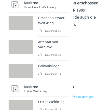
wurden
139 Menschen erschossen
.
Moderne
Ursachen 1. Weltkrieg
Erst nachdem die DDR 1989
zusammenbrach, wurde auch die
Ursachen erster
Weltkrieg
Mauer niedergerissen.
1/3 – Dauer: 05:34
Attentat von
Sarajevo
2/3 – Dauer: 05:35
Balkankriege
3/3 – Dauer: 04:15
Vorgeschichte
Moderne
Erster Weltkrieg
zur Stelle im Video springen
(00:50)
Erster Weltkrieg
1/7 – Dauer: 05:12