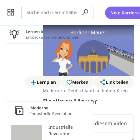
Suche
Neu: Karriere
Lernen lohnt sich!
Entdecke hier deine Chancen.
Lernplan
Merken
Link teilen
Moderne
Deutschland im Kalten Krieg
Berliner Mauer
Moderne
Industrielle Revolution
Wichtige Inhalte in diesem Video
Industrielle
Revolution