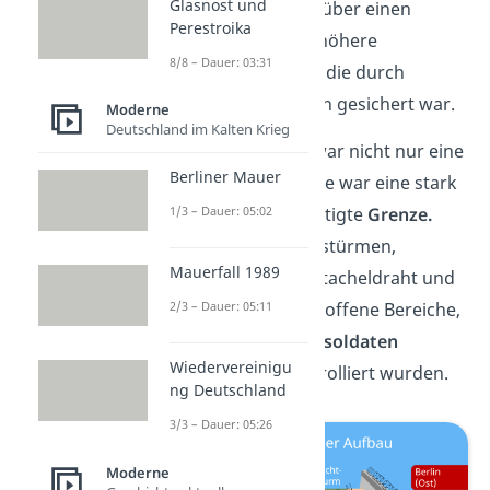
Glasnost und
von 1961 durch eine über einen
Perestroika
meterdicke und viel höhere
8/8 – Dauer: 03:31
Grenzmauer ersetzt, die durch
verschiedene Anlagen gesichert war.
Moderne
Deutschland im Kalten Krieg
Die Mauer in Berlin war nicht nur eine
Berliner Mauer
dicke Betonmauer. Sie war eine stark
1/3 – Dauer: 05:02
gesicherte und befestigte
Grenze.
Neben Beobachtungstürmen,
Mauerfall 1989
mehreren Mauern, Stacheldraht und
2/3 – Dauer: 05:11
Sperren gab es auch offene Bereiche,
die streng von
Grenzsoldaten
Wiedervereinigu
überwacht und kontrolliert wurden.
ng Deutschland
3/3 – Dauer: 05:26
Moderne