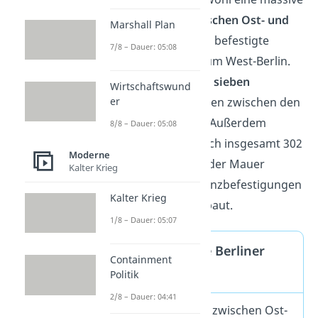
deutsche
Mauer zwischen Ost- und
Marshall Plan
West-Berlin
, als auch befestigte
7/8 – Dauer: 05:08
Grenzanlagen rund um West-Berlin.
Es gab jetzt nur noch
sieben
Wirtschaftswund
er
Grenzübergangsstellen zwischen den
beiden Stadthälften. Außerdem
8/8 – Dauer: 05:08
wurden nach und nach insgesamt 302
Moderne
Wachtürme
entlang der Mauer
Kalter Krieg
errichtet und die Grenzbefestigungen
Kalter Krieg
immer weiter ausgebaut.
1/8 – Dauer: 05:07
Wie lang war die Berliner
Containment
Mauer?
Politik
2/8 – Dauer: 04:41
Die Berliner Mauer zwischen Ost-