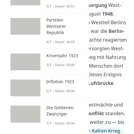
Wasserwege zur
Versorgung
West-
3/7 – Dauer: 04:51
Berlins von Juni bis August
1948.
Parteien
Dabei riegelte sie den Westteil Berlins
Weimarer
fast komplett ab. Das war die
Berlin-
Republik
Blockade
. Die Westmächte reagierten
4/7 – Dauer: 04:29
schnell darauf und versorgten West-
Krisenjahr 1923
Berlin über den Luftweg mit Nahrung
5/7 – Dauer: 03:49
und Kohle, damit die Menschen dort
nicht verhungerten. Dieses Ereignis
Inflation 1923
kannst du dir als die
Luftbrücke
6/7 – Dauer: 04:56
merken.
Du siehst, dass die Westmächte und
Die Goldenen
die Sowjetunion im
Konflikt
standen.
Zwanziger
Er spitzte sich immer weiter zu — bis
7/7 – Dauer: 05:06
hin zum sogenannten
Kalten Krieg
.