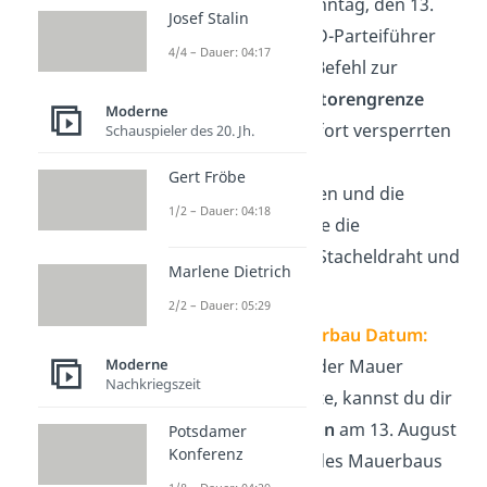
In der Nacht zum Sonntag, den 13.
Josef Stalin
August 1961, gab SED-Parteiführer
4/4 – Dauer: 04:17
Walter Ulbricht den Befehl zur
Abriegelung der Sektorengrenze
Moderne
nach West-Berlin. Sofort versperrten
Schauspieler des 20. Jh.
die Volkspolizei,
Gert Fröbe
Betriebskampftruppen und die
1/2 – Dauer: 04:18
Nationale Volksarmee die
Sektorengrenze mit Stacheldraht und
Marlene Dietrich
Steinwällen.
2/2 – Dauer: 05:29
Merke dir zum Mauerbau Datum:
Obwohl der
Aufbau
der Mauer
Moderne
Nachkriegszeit
mehrere Tage dauerte, kannst du dir
den Mauerbau
Beginn
am 13. August
Potsdamer
Konferenz
1961 als das Datum des Mauerbaus