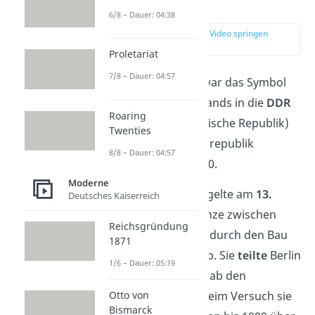
erklärt
6/8 – Dauer: 04:38
zur Stelle im Video springen
(00:16)
Proletariat
7/8 – Dauer: 04:57
Die
Berliner Mauer
war das Symbol
der Teilung Deutschlands in die
DDR
Roaring
(Deutsche Demokratische Republik)
Twenties
und die
BRD
(Bundesrepublik
8/8 – Dauer: 04:57
Deutschland) bis 1990.
Moderne
Die DDR-Führung riegelte am
13.
Deutsches Kaiserreich
August 1961
die Grenze zwischen
Reichsgründung
Ost- und West-Berlin durch den Bau
1871
der Berliner Mauer ab. Sie
teilte
Berlin
1/6 – Dauer: 05:19
in der Mitte und umgab den
Otto von
gesamten Westteil. Beim Versuch sie
Bismarck