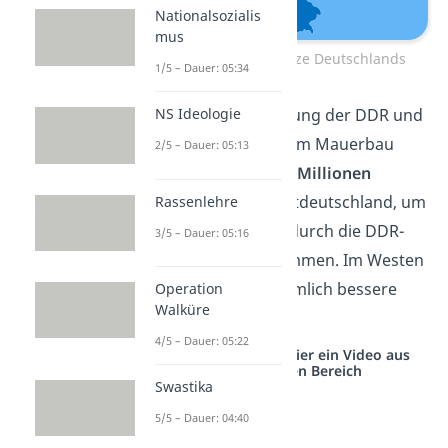
Nationalsozialis
mus
Innerdeutsche Grenze Deutschlands
1/5 – Dauer: 05:34
Zwischen der Gründung der DDR und
NS Ideologie
der BRD 1949 und dem Mauerbau
2/5 – Dauer: 05:13
1961 flohen etwa
2,5 Millionen
Menschen
nach Westdeutschland, um
Rassenlehre
der Unterdrückung durch die DDR-
3/5 – Dauer: 05:16
Regierung zu entkommen. Im Westen
erhofften sie sich nämlich bessere
Operation
Walküre
Lebensbedingungen.
4/5 – Dauer: 05:22
Studyflix vernetzt: Hier ein Video aus
einem anderen Bereich
Swastika
5/5 – Dauer: 04:40