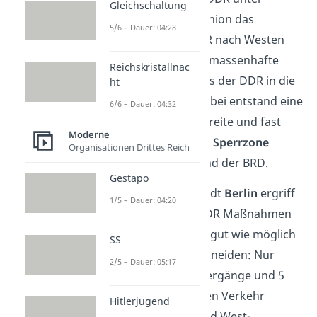
Gleichschaltung
Aufsicht der Sowjetunion das
5/6 – Dauer: 04:28
Staatsgebiet der DDR nach Westen
hin ab. Sie wollte die massenhafte
Reichskristallnac
Flucht
der Bürger aus der DDR in die
ht
BRD unterbinden. Dabei entstand eine
6/6 – Dauer: 04:32
mehrere Kilometer breite und fast
Moderne
1400 Kilometer lange
Sperrzone
Organisationen Drittes Reich
zwischen der DDR und der BRD.
Gestapo
Auch in der Hauptstadt
Berlin
ergriff
1/5 – Dauer: 04:20
die Regierung der DDR Maßnahmen
und versuchte sie so gut wie möglich
SS
von der BRD abzuschneiden: Nur
2/5 – Dauer: 05:17
noch 6 Eisenbahnübergänge und 5
Straßen waren für den Verkehr
Hitlerjugend
zwischen der BRD und West-