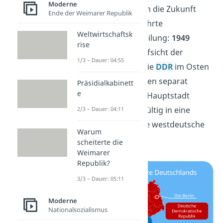
Moderne
Der beeinflusste auch die Zukunft
Ende der Weimarer Republik
Deutschlands und führte
Weltwirtschaftsk
schlussendlich zur Teilung:
1949
rise
wurden unter der Aufsicht der
1/3 – Dauer: 04:55
Besatzungsmächte die
DDR
im Osten
und die
BRD
im Westen separat
Präsidialkabinett
e
gegründet. Auch die Hauptstadt
Berlin
war nun endgültig in eine
2/3 – Dauer: 04:11
ostdeutsche und eine westdeutsche
Warum
Seite getrennt.
scheiterte die
Weimarer
Republik?
3/3 – Dauer: 05:11
Moderne
Nationalsozialismus