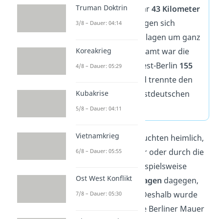
Truman Doktrin
und West-Berlin war
43 Kilometer
lang. Außerdem zogen sich
3/8 – Dauer: 04:14
befestigte Grenzanlagen um ganz
Koreakrieg
West-Berlin. Insgesamt war die
Mauer rund um West-Berlin
155
4/8 – Dauer: 05:29
Kilometer
lang und trennte den
Kubakrise
Stadtteil von den ostdeutschen
Gebieten.
5/8 – Dauer: 04:11
Vietnamkrieg
Viele Menschen versuchten heimlich,
oder mit
Gewalt
über oder durch die
6/8 – Dauer: 05:55
Mauer zu fliehen. Beispielsweise
Ost West Konflikt
fuhren sie mit
Lastwagen
dagegen,
um sie einzureißen. Deshalb wurde
7/8 – Dauer: 05:30
die
30 cm
dicke, erste Berliner Mauer