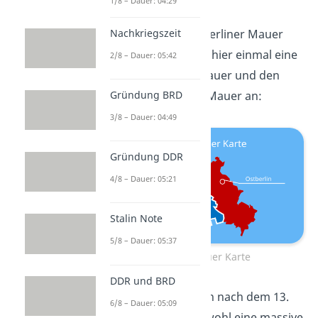
1/8 – Dauer: 04:29
einprägen.
Nachkriegszeit
Aber wie verlief die Berliner Mauer
eigentlich? Schau dir hier einmal eine
2/8 – Dauer: 05:42
Karte
der Berliner Mauer und den
Verlauf
der Berliner Mauer an:
Gründung BRD
3/8 – Dauer: 04:49
Gründung DDR
4/8 – Dauer: 05:21
Stalin Note
5/8 – Dauer: 05:37
Berliner Mauer Karte
DDR und BRD
In nur wenigen Tagen nach dem 13.
6/8 – Dauer: 05:09
August, entstand sowohl eine massive