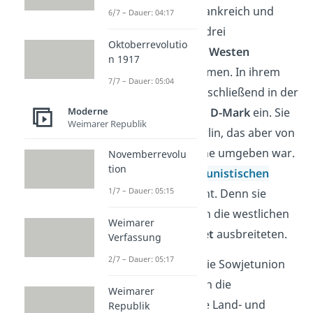
Westmächte
USA, Frankreich und
6/7 – Dauer: 04:17
Großbritannien ihre drei
Oktoberrevolutio
Besatzungszonen im
Westen
n 1917
Deutschlands zusammen. In ihrem
7/7 – Dauer: 05:04
Gebiet führten sie anschließend in der
Moderne
Währungsreform die
D-Mark
ein. Sie
Weimarer Republik
galt auch in West-Berlin, das aber von
der sowjetischen Zone umgeben war.
Novemberrevolu
tion
Das gefiel der
kommunistischen
1/7 – Dauer: 05:15
Sowjetunion
gar nicht. Denn sie
wollte nicht, dass sich die westlichen
Weimarer
Ideale in ihrem
Gebiet
ausbreiteten.
Verfassung
2/7 – Dauer: 05:17
Deshalb
blockierte
die Sowjetunion
als
Widerstand
gegen die
Weimarer
Währungsreform alle Land- und
Republik