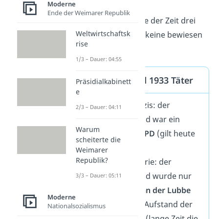
Moderne
Ende der Weimarer Republik
Dafür gab es im Laufe der Zeit drei
Weltwirtschaftsk
Theorien, von denen keine bewiesen
rise
werden konnte.
1/3 – Dauer: 04:55
Reichstagsbrand 1933 Täter
Präsidialkabinett
e
Theorie der Nazis: der
2/3 – Dauer: 04:11
Reichstagsbrand war ein
Warum
Aufstand der KPD
(gilt heute
scheiterte die
als widerlegt)
Weimarer
Republik?
Einzeltätertheorie: der
Reichstagsbrand wurde nur
3/3 – Dauer: 05:11
von
Marinus van der Lubbe
Moderne
als Aufruf zum Aufstand der
Nationalsozialismus
Arbeiter gelegt (lange Zeit die