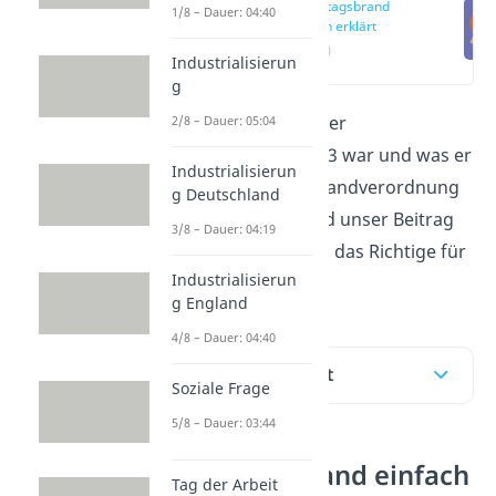
Reichstagsbrand
1/8 – Dauer: 04:40
einfach erklärt
(00:13)
Industrialisierun
g
Du fragst dich, was der
2/8 – Dauer: 05:04
Reichstagsbrand 1933 war und was er
Industrialisierun
mit der Reichstagsbrandverordnung
g Deutschland
zu tun hat? Dann sind unser Beitrag
3/8 – Dauer: 04:19
und das
Video
genau das Richtige für
Industrialisierun
dich.
g England
4/8 – Dauer: 04:40
Inhaltsübersicht
Soziale Frage
5/8 – Dauer: 03:44
Reichstagsbrand einfach
Tag der Arbeit