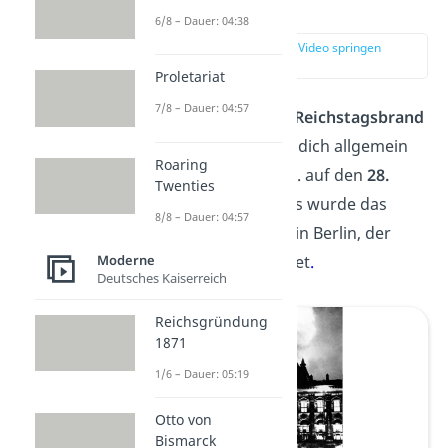
erklärt
6/8 – Dauer: 04:38
zur Stelle im Video springen
(00:13)
Proletariat
7/8 – Dauer: 04:57
Wenn du heute vom
Reichstagsbrand
sprichst, beziehst du dich allgemein
Roaring
auf die Nacht vom 27. auf den
28.
Twenties
Februar 1933
. Damals wurde das
8/8 – Dauer: 04:57
Parlamentsgebäude in Berlin, der
Reichstag, angezündet
.
Moderne
Deutsches Kaiserreich
Reichsgründung
1871
1/6 – Dauer: 05:19
Otto von
Bismarck