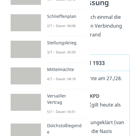
Zusammenfassung
Schlieffenplan
Hier haben wir dir noch einmal die
wichtigsten Begriffe in Verbindung
2/7 – Dauer: 04:08
mit dem Reichstagsbrand
Stellungskrieg
zusammengefasst
.
3/7 – Dauer: 05:09
Reichstagsbrand 1933
Mittelmächte
Reichstag brannte am 27./28.
4/7 – Dauer: 04:18
Februar
1933
Nazis machten
KPD
Versailler
Vertrag
verantwortlich (gilt heute als
5/7 – Dauer: 03:51
falsch)
Täter
bis heute ungeklärt (van
Dolchstoßlegend
der Lubbe oder die Nazis
e