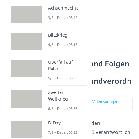
Achsenmächte
3/8 – Dauer: 05:42
Blitzkrieg
4/8 – Dauer: 05:15
Reichstagsbrand Folgen
Überfall auf
Polen
– die
5/8 – Dauer: 05:35
Reichstagsbrandverordn
ung
Zweiter
Weltkrieg
zur Stelle im Video springen
(00:51)
6/8 – Dauer: 05:36
Wer auch immer für den
D-Day
Reichstagsbrand 1933 verantwortlich
7/8 – Dauer: 05:33