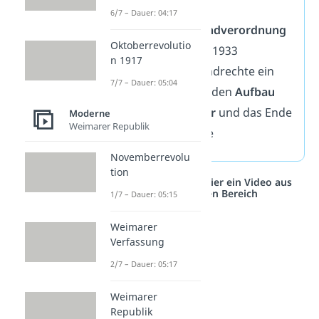
selbst?)
6/7 – Dauer: 04:17
Reichstagsbrandverordnung
Oktoberrevolutio
am 28. Februar 1933
n 1917
schränkte Grundrechte ein
7/7 – Dauer: 05:04
Grundstein für den
Aufbau
der NS-Diktatur
und das Ende
Moderne
Weimarer Republik
der Demokratie
Novemberrevolu
tion
Studyflix vernetzt: Hier ein Video aus
einem anderen Bereich
1/7 – Dauer: 05:15
Weimarer
Verfassung
2/7 – Dauer: 05:17
Weimarer
Republik