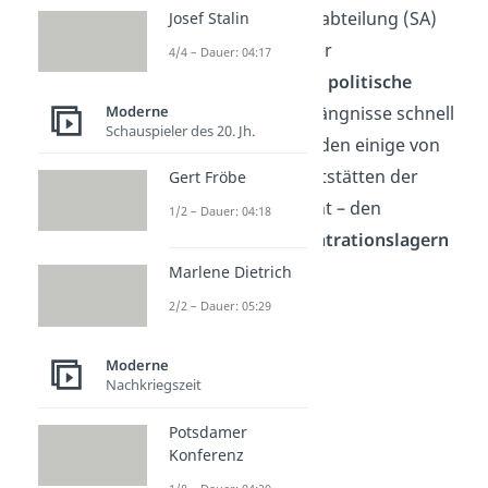
verhaftete die Sturmabteilung (SA)
Josef Stalin
der NSDAP (Partei der
4/4 – Dauer: 04:17
Nazis)
zehntausende politische
Moderne
Gegner
. Weil die Gefängnisse schnell
Schauspieler des 20. Jh.
überfüllt waren, wurden einige von
ihnen in eigenen Haftstätten der
Gert Fröbe
NSDAP untergebracht – den
1/2 – Dauer: 04:18
sogenannten
Konzentrationslagern
(KZ).
Marlene Dietrich
2/2 – Dauer: 05:29
Moderne
Nachkriegszeit
Potsdamer
Konferenz