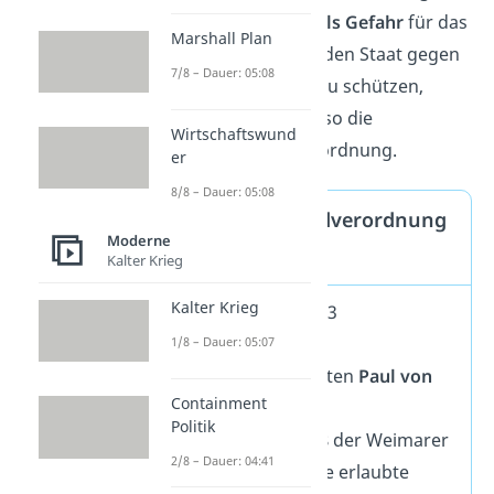
der
Kommunismus als Gefahr
für das
Marshall Plan
Deutsche Reich. Um den Staat gegen
7/8 – Dauer: 05:08
den Kommunismus zu schützen,
erließ Hindenburg also die
Wirtschaftswund
Reichstagsbrandverordnung.
er
8/8 – Dauer: 05:08
Reichstagsbrandverordnung
Moderne
1933
Kalter Krieg
Kalter Krieg
28. Februar 1933
Erlassen vom
1/8 – Dauer: 05:07
Reichspräsidenten
Paul von
Containment
Hindenburg
Politik
Nach
Artikel 48
der Weimarer
2/8 – Dauer: 04:41
Verfassung eine erlaubte