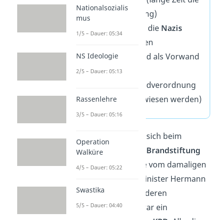
Nationalsozialis
gängige Meinung)
mus
NS-Täterschaft: die
Nazis
1/5 – Dauer: 05:34
selbst
legten den
Reichstagsbrand als Vorwand
NS Ideologie
für die
2/5 – Dauer: 05:13
Reichstagsbrandverordnung
(konnte nie bewiesen werden)
Rassenlehre
3/5 – Dauer: 05:16
Es steht fest, dass es sich beim
Operation
Reichstagsbrand um
Brandstiftung
Walküre
handelte. Die Theorie vom damaligen
4/5 – Dauer: 05:22
preußischen Innenminister Hermann
Swastika
Göring und vielen anderen
5/5 – Dauer: 04:40
Nationalsozialisten war ein