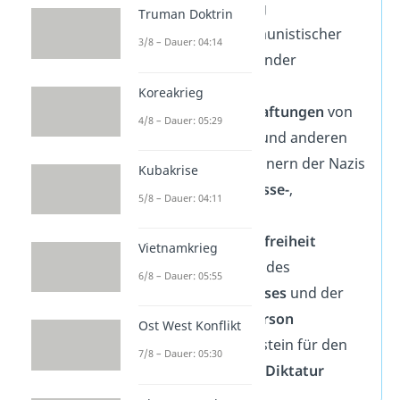
Notverordnung
Truman Doktrin
„Abwehr kommunistischer
3/8 – Dauer: 04:14
staatsgefährdender
Gewaltakte“
Koreakrieg
Führte zu
Verhaftungen
von
4/8 – Dauer: 05:29
Kommunisten und anderen
politischen Gegnern der Nazis
Kubakrise
Verbot von
Presse-
,
5/8 – Dauer: 04:11
Meinungs-
und
Versammlungsfreiheit
Vietnamkrieg
Einschränkung des
6/8 – Dauer: 05:55
Postgeheimnisses
und der
Freiheit der Person
Ost West Konflikt
war der Grundstein für den
7/8 – Dauer: 05:30
Aufbau der NS-Diktatur