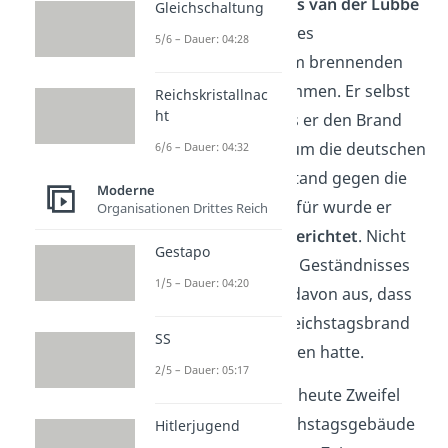
Niederländer
Marinus van der Lubbe
Gleichschaltung
wurde in der Nacht des
5/6 – Dauer: 04:28
Reichstagsbrandes im brennenden
Parlament festgenommen. Er selbst
Reichskristallnac
ht
erklärte damals, dass er den Brand
alleine gelegt hatte, um die deutschen
6/6 – Dauer: 04:32
Arbeiter zum Widerstand gegen die
Moderne
Nazis aufzurufen. Dafür wurde er
Organisationen Drittes Reich
schließlich auch
hingerichtet
. Nicht
Gestapo
zuletzt wegen seines Geständnisses
1/5 – Dauer: 04:20
ging man lange Zeit davon aus, dass
van der Lubbe den Reichstagsbrand
SS
alleine zu verantworten hatte.
2/5 – Dauer: 05:17
Allerdings gibt es bis heute Zweifel
daran. Denn das Reichstagsgebäude
Hitlerjugend