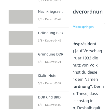
1/8 – Dauer: 04:29
Reichstagsbrandverordnun
Nachkriegszeit
g
2/8 – Dauer: 05:42
zur Stelle im Video springen
(01:15)
Gründung BRD
3/8 – Dauer: 04:49
Außerdem erließ
Reichspräsident
Paul von Hindenburg
(auf Vorschlag
Gründung DDR
der Nazis) am 28. Februar 1933 die
4/8 – Dauer: 05:21
„Verordnung zum Schutz von Volk
und Staat“. Heute kennst du diese
Stalin Note
Notverordnung unter dem Namen
5/8 – Dauer: 05:37
„Reichstagsbrandverordnung“
. Denn
die Nazis vertraten die These, dass
DDR und BRD
KPD-Mitglieder den Reichstag in
6/8 – Dauer: 05:09
Brand gesteckt hätten. Deshalb galt