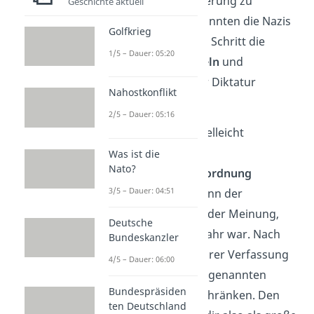
angeblich die Bevölkerung zu
Geschichte aktuell
„schützen“. Damit konnten die Nazis
Golfkrieg
schließlich Schritt für Schritt die
1/5 – Dauer: 05:20
Demokratie aushebeln
und
Deutschland zu einer Diktatur
Nahostkonflikt
umwandeln.
2/5 – Dauer: 05:16
Auch wenn es dich vielleicht
überrascht, war die
Was ist die
Nato?
Reichstagsbrandverordnung
3/5 – Dauer: 04:51
rechtlich erlaubt
. Denn der
Reichspräsident war der Meinung,
Deutsche
dass der Staat in Gefahr war. Nach
Bundeskanzler
Artikel 48
der Weimarer Verfassung
4/5 – Dauer: 06:00
reicht das, um all die genannten
Bundespräsiden
Grundrechte einzuschränken. Den
ten Deutschland