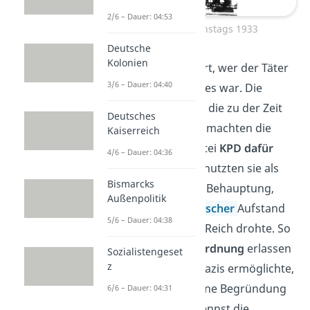
2/6 – Dauer: 04:53
Brand des Reichstags 1933
Deutsche
Kolonien
Bis heute ist ungeklärt, wer der Täter
3/6 – Dauer: 04:40
des Reichstagsbrandes war. Die
Nationalsozialisten
, die zu der Zeit
Deutsches
an der Macht waren, machten die
Kaiserreich
Kommunistische Partei
KPD dafür
4/6 – Dauer: 04:36
verantwortlich
. Das nutzten sie als
Bismarcks
Begründung für ihre Behauptung,
Außenpolitik
dass ein
kommunistischer
Aufstand
5/6 – Dauer: 04:38
gegen das Deutsche Reich drohte. So
konnte eine
Notverordnung
erlassen
Sozialistengeset
z
werden, die es den Nazis ermöglichte,
politische Gegner ohne Begründung
6/6 – Dauer: 04:31
festzunehmen. Du kennst die