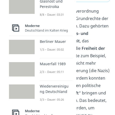
Glasnost und
Perestroika
Die Reichstagsbrandverordnung
8/8 – Dauer: 03:31
schränkte sämtliche Grundrechte der
deutschen Bürger ein. Dazu gehörten
Moderne
Deutschland im Kalten Krieg
die
Presse-, Meinungs- und
Versammlungsfreiheit
, das
Berliner Mauer
Postgeheimnis
und die
Freiheit der
1/3 – Dauer: 05:02
Person
. Das bedeutete zum Beispiel,
dass Zeitungen sich nicht mehr
Mauerfall 1989
kritisch über die Regierung (die Nazis)
2/3 – Dauer: 05:11
äußern durften. Außerdem konnten
die Nazis nach Belieben politische
Wiedervereinigu
ng Deutschland
Gegner in „
Schutzhaft
“ bringen und
so ihre Macht sichern. Das bedeutet,
3/3 – Dauer: 05:26
dass sie inhaftiert wurden, um
Moderne