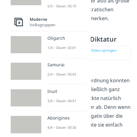
Artikel 48 kannst du dir also als große
5/5 – Dauer: 05:10
Schwäche der demokratischen
Weimarer Republik
merken.
Moderne
Volksgruppen
Aufbau der NS-Diktatur
Oligarch
1/4 – Dauer: 02:01
zur Stelle im Video springen
(02:11)
Samurai
Wegen der
2/4 – Dauer: 05:03
Reichstagsbrandverordnung konnten
die Nazis die KPD schließlich ganz
Inuit
verbieten. Das schreckte natürlich
3/4 – Dauer: 04:51
viele politische Gegner ab. Denn wenn
eine Partei sich zu negativ über die
Aborigines
NSDAP äußerte, konnte sie einfach
4/4 – Dauer: 05:30
verboten werden.