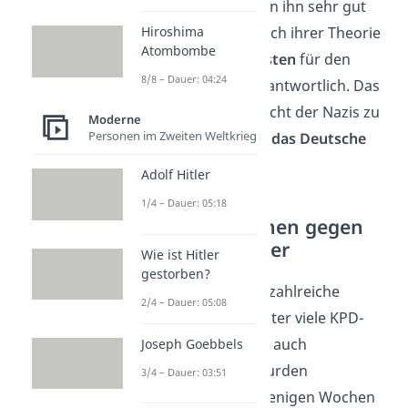
war: die Nazis nutzten ihn sehr gut
für sich aus. Denn nach ihrer Theorie
Hiroshima
Atombombe
waren die
Kommunisten
für den
8/8 – Dauer: 04:24
Reichstagsbrand verantwortlich. Das
machte sie nach Ansicht der Nazis zu
Moderne
Personen im Zweiten Weltkrieg
einer
Bedrohung für das Deutsche
Reich
.
Adolf Hitler
1/4 – Dauer: 05:18
Brutales Vorgehen gegen
politische Gegner
Wie ist Hitler
gestorben?
Deshalb nahmen sie zahlreiche
2/4 – Dauer: 05:08
Kommunisten, darunter viele KPD-
Mitglieder, fest. Aber auch
Joseph Goebbels
Sozialdemokraten wurden
3/4 – Dauer: 03:51
festgenommen. In wenigen Wochen