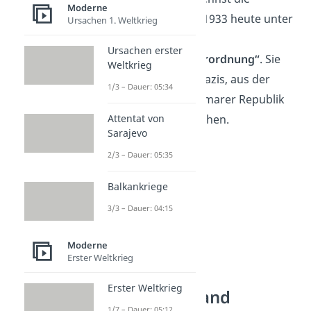
Moderne
Notverordnung von 1933 heute unter
Ursachen 1. Weltkrieg
dem Namen
Ursachen erster
„Reichstagsbrandverordnung“
. Sie
Weltkrieg
erleichterte es den Nazis, aus der
1/3 – Dauer: 05:34
demokratischen Weimarer Republik
eine
Attentat von
Diktatur
zu machen.
Sarajevo
2/3 – Dauer: 05:35
Balkankriege
3/3 – Dauer: 04:15
Moderne
Erster Weltkrieg
Erster Weltkrieg
Reichstagsbrand
1/7 – Dauer: 05:12