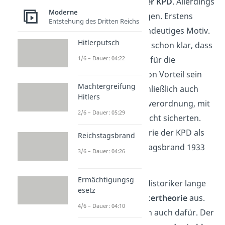
Aufstandsversuch der KPD
. Allerdings
Moderne
spricht einiges dagegen. Erstens
Entstehung des Dritten Reichs
fehlte der KPD ein eindeutiges Motiv.
Hitlerputsch
Zweitens war damals schon klar, dass
1/6 – Dauer: 04:22
der Reichstagsbrand für die
Nationalsozialisten von Vorteil sein
Machtergreifung
würde. So kam es schließlich auch
Hitlers
zur Reichstagsbrandverordnung, mit
2/6 – Dauer: 05:29
der die Nazis ihre Macht sicherten.
Deshalb gilt die Theorie der KPD als
Reichstagsbrand
Täter für den Reichstagsbrand 1933
3/6 – Dauer: 04:26
als
ausgeschlossen
.
Ermächtigungsg
Stattdessen gingen Historiker lange
esetz
Zeit von der
Einzeltätertheorie
aus.
4/6 – Dauer: 04:10
Viele Fakten sprechen auch
dafür. Der