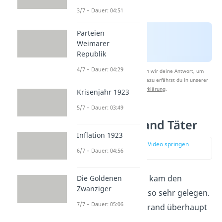
3/7 – Dauer: 04:51
Parteien
Weimarer
Republik
4/7 – Dauer: 04:29
Nach Beantwortung speichern wir deine Antwort, um
Studyflix zu verbessern. Mehr dazu erfährst du in unserer
Datenschutzerklärung
.
Krisenjahr 1923
5/7 – Dauer: 03:49
Reichstagsbrand Täter
Inflation 1923
zur Stelle im Video springen
6/7 – Dauer: 04:56
(03:09)
Der Reichstagsbrand kam den
Die Goldenen
Zwanziger
Nationalsozialisten also sehr gelegen.
7/7 – Dauer: 05:06
Aber wer hatte den Brand überhaupt
gelegt?