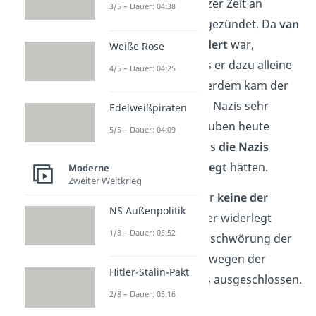
wurde innerhalb kurzer Zeit an
3/5 – Dauer: 04:38
mehreren Stellen angezündet. Da
van
der Lubbe sehbehindert
war,
Weiße Rose
bezweifeln viele, dass er dazu alleine
4/5 – Dauer: 04:25
in der Lage war. Außerdem kam der
Reichstagsbrand den Nazis sehr
Edelweißpiraten
gelegen. Deshalb glauben heute
5/5 – Dauer: 04:09
einige Historiker, dass
die Nazis
selbst den Brand gelegt
hätten.
Moderne
Zweiter Weltkrieg
Bis heute konnte aber
keine der
NS Außenpolitik
Thesen bewiesen
oder widerlegt
1/8 – Dauer: 05:52
werden. Nur eine Verschwörung der
KPD gilt heutzutage, wegen der
Hitler-Stalin-Pakt
fehlenden Motive, als ausgeschlossen.
2/8 – Dauer: 05:16