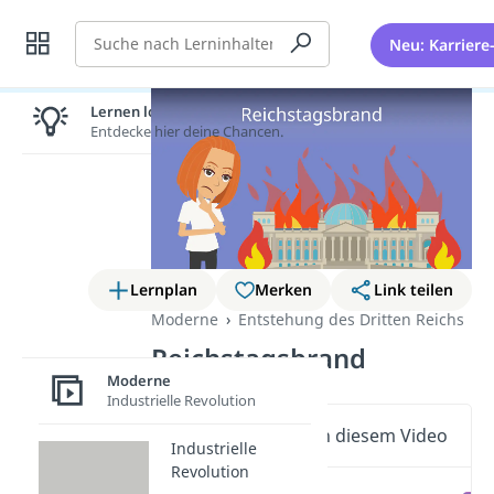
Suche
Neu: Karriere
Lernen lohnt sich!
Entdecke hier deine Chancen.
Lernplan
Merken
Link teilen
Moderne
Entstehung des Dritten Reichs
Reichstagsbrand
Moderne
Industrielle Revolution
Wichtige Inhalte in diesem Video
Industrielle
Revolution