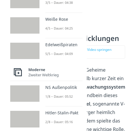
3/5 – Dauer: 04:38
Weiße Rose
4/5 – Dauer: 04:25
Weitere Entwicklungen
Edelweißpiraten
zur Stelle im Video springen
5/5 – Dauer: 04:09
(02:37)
Daraufhin baute die Geheime
Moderne
Zweiter Weltkrieg
Staatspolizei innerhalb kurzer Zeit ein
ausgeklügeltes
Überwachungssystem
NS Außenpolitik
auf. Ein wichtiges Standbein dieses
1/8 – Dauer: 05:52
Systems waren
Spitzel
, sogenannte V-
Leute, die ihre Mitbürger heimlich
Hitler-Stalin-Pakt
überwachten. Außerdem spielte das
2/8 – Dauer: 05:16
Denunziantentum
eine wichtige Rolle.