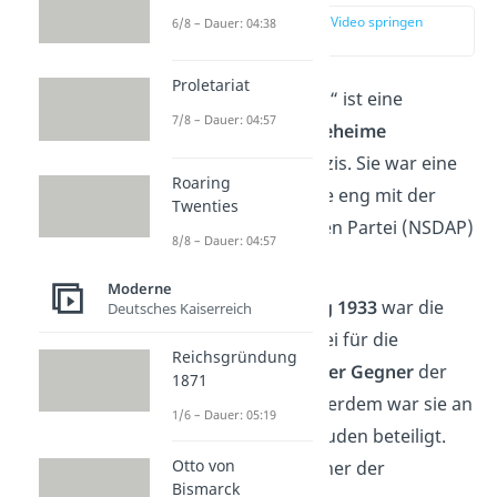
zur Stelle im Video springen
6/8 – Dauer: 04:38
(00:18)
Proletariat
Der Begriff „
Gestapo
“ ist eine
7/8 – Dauer: 04:57
Abkürzung für die
Geheime
Staatspolizei
der Nazis. Sie war eine
Roaring
politische Polizei
, die eng mit der
Twenties
nationalsozialistischen Partei (NSDAP)
8/8 – Dauer: 04:57
verbunden war.
Moderne
Nach ihrer
Gründung 1933
war die
Deutsches Kaiserreich
Geheime Staatspolizei für die
Reichsgründung
Verfolgung politischer Gegner
der
1871
Nazis zuständig. Außerdem war sie an
1/6 – Dauer: 05:19
der Ermordung der Juden beteiligt.
Otto von
Das machte sie zu einer der
Bismarck