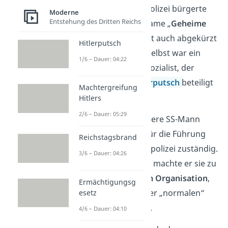
preußische Geheimpolizei bürgerte
Moderne
Entstehung des Dritten Reichs
sich daraufhin der Name „
Geheime
Staatspolizei
“ ein, oft auch abgekürzt
Hitlerputsch
zu
Gestapo
. Göring selbst war ein
1/6 – Dauer: 04:22
ranghoher Nationalsozialist, der
schon 1923 am
Hitlerputsch
beteiligt
Machtergreifung
gewesen war.
Hitlers
2/6 – Dauer: 05:29
Ab 1934 war der frühere SS-Mann
Reinhard Heydrich
für die Führung
Reichstagsbrand
der Geheimen Staatspolizei zuständig.
3/6 – Dauer: 04:26
Innerhalb kurzer Zeit machte er sie zu
einer
eigenständigen Organisation
,
Ermächtigungsg
die nicht mehr von der „normalen“
esetz
Polizei abhängig war.
4/6 – Dauer: 04:10