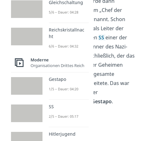
Zwei Jahre später wurde dann
Gleichschaltung
Heinrich Himmler
zum „Chef der
5/6 – Dauer: 04:28
deutschen Polizei“ ernannt. Schon
vorher war Himmler als Leiter der
Reichskristallnac
ht
nationalsozialistischen
SS
einer der
einflussreichsten Männer des Nazi-
6/6 – Dauer: 04:32
Regimes. Er war es schließlich, der das
Moderne
preußische Modell der Geheimen
Organisationen Drittes Reich
Staatspolizei auf das gesamte
Gestapo
Deutsche Reich ausweitete. Das war
1/5 – Dauer: 04:20
die
Geburtsstunde
der
deutschlandweiten Gestapo
.
SS
2/5 – Dauer: 05:17
Hitlerjugend