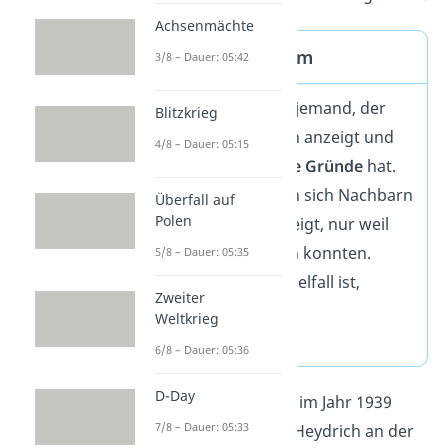
Achsenmächte
Denunziantentum
3/8 – Dauer: 05:42
Ein
Denunziant
ist jemand, der
Blitzkrieg
eine andere Person anzeigt und
4/8 – Dauer: 05:15
dafür
hinterhältige Gründe
hat.
Zum Beispiel haben sich Nachbarn
Überfall auf
Polen
gegenseitig angezeigt, nur weil
sie sich nicht leiden konnten.
5/8 – Dauer: 05:35
Wenn das kein Einzelfall ist,
Zweiter
sprichst du von
Weltkrieg
Denunziantentum
.
6/8 – Dauer: 05:36
D-Day
Heinrich Müller löste im Jahr 1939
7/8 – Dauer: 05:33
schließlich Reinhard Heydrich an der