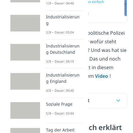
Gestapo einfach
1/8 – Dauer: 04:40
erklärt
(00:18)
Industrialisierun
g
Die Gestapo war die politische Polizei
2/8 – Dauer: 05:04
im Nazi-Regime. Aber wofür steht
Industrialisierun
„Gestapo“ eigentlich? Und was hat sie
g Deutschland
überhaupt gemacht? Das und noch
3/8 – Dauer: 04:19
mehr erfährst du jetzt in diesem
Industrialisierun
Beitrag und in unserem
Video
!
g England
4/8 – Dauer: 04:40
Inhaltsübersicht
Soziale Frage
5/8 – Dauer: 03:44
Gestapo einfach erklärt
Tag der Arbeit