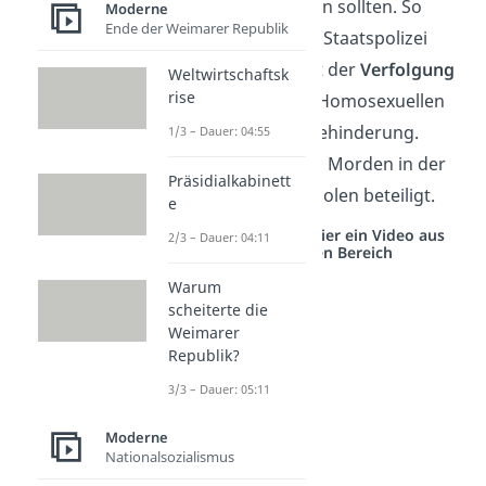
und bekämpft werden sollten. So
Moderne
Ende der Weimarer Republik
begann die Geheime Staatspolizei
auch zunehmend mit der
Verfolgung
Weltwirtschaftsk
rise
von Sinti und Roma, Homosexuellen
und Menschen mit Behinderung.
1/3 – Dauer: 04:55
Außerdem war sie an Morden in der
Präsidialkabinett
Sowjetunion und in Polen beteiligt.
e
Studyflix vernetzt: Hier ein Video aus
2/3 – Dauer: 04:11
einem anderen Bereich
Warum
scheiterte die
Weimarer
Republik?
3/3 – Dauer: 05:11
Moderne
Nationalsozialismus