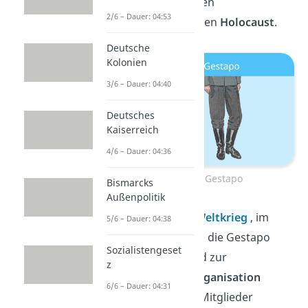
hauptverantwortlichen
2/6 – Dauer: 04:53
Organisationen für den
Holocaust
.
Deutsche
Kolonien
3/6 – Dauer: 04:40
Deutsches
Kaiserreich
4/6 – Dauer: 04:36
Uniform der Gestapo
Bismarcks
Außenpolitik
Nach dem
Zweiten Weltkrieg
, im
5/6 – Dauer: 04:38
Oktober
1945
, wurde die Gestapo
Sozialistengeset
offiziell
verboten
und zur
z
verbrecherischen Organisation
6/6 – Dauer: 04:31
erklärt. Die meisten Mitglieder