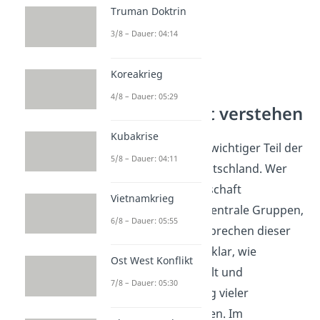
Truman Doktrin
3/8 – Dauer: 04:14
Koreakrieg
4/8 – Dauer: 05:29
NS-Herrschaft verstehen
Kubakrise
Die Gestapo war ein wichtiger Teil der
5/8 – Dauer: 04:11
NS-Herrschaft in Deutschland. Wer
sich mit der NS-Herrschaft
Vietnamkrieg
beschäftigt, ordnet zentrale Gruppen,
6/8 – Dauer: 05:55
Machtmittel und Verbrechen dieser
Diktatur ein. So wird klar, wie
Ost West Konflikt
Überwachung, Gewalt und
7/8 – Dauer: 05:30
Verfolgung den Alltag vieler
Menschen bestimmten. Im