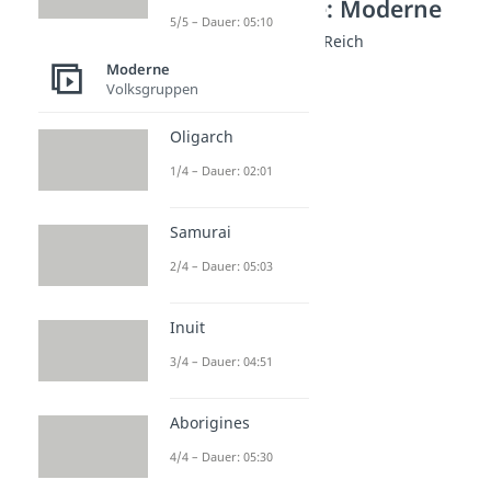
Weitere Inhalte: Moderne
5/5 – Dauer: 05:10
Organisationen Drittes Reich
Gestapo
Moderne
Volksgruppen
Dauer: 04:20
SS
Dauer: 05:17
Oligarch
Hitlerjugend
1/4 – Dauer: 02:01
Dauer: 04:38
Weiße Rose
Dauer: 04:25
Samurai
Edelweißpiraten
2/4 – Dauer: 05:03
Dauer: 04:09
Inuit
3/4 – Dauer: 04:51
Aborigines
4/4 – Dauer: 05:30