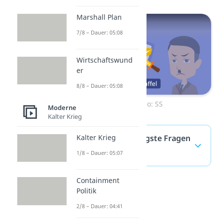
Marshall Plan
7/8 – Dauer: 05:08
Wirtschaftswund
er
8/8 – Dauer: 05:08
Zum Video: SS
Moderne
Kalter Krieg
Kalter Krieg
Gestapo — häufigste Fragen
(ausklappen)
1/8 – Dauer: 05:07
Containment
Politik
2/8 – Dauer: 04:41