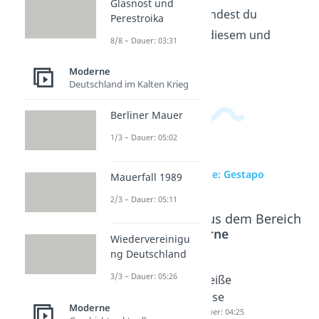
Glasnost und
Geschichtsbereich
findest du
Perestroika
passende Videos zu diesem und
8/8 – Dauer: 03:31
verwandten Themen.
Moderne
Deutschland im Kalten Krieg
Berliner Mauer
1/3 – Dauer: 05:02
zur Videoseite: Gestapo
Mauerfall 1989
2/3 – Dauer: 05:11
Beliebte Inhalte aus dem Bereich
Moderne
Wiedervereinigu
ng Deutschland
3/3 – Dauer: 05:26
SS
Hitlerjug
Weiße
Dauer: 05:17
end
Rose
Moderne
Dauer: 04:38
Dauer: 04:25