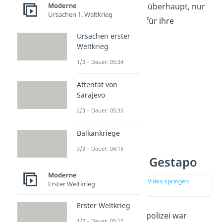
erhielten aber, wenn überhaupt, nur
Moderne
Ursachen 1. Weltkrieg
relativ milde Strafen für ihre
Verbrechen.
Ursachen erster
Weltkrieg
1/3 – Dauer: 05:34
Attentat von
Sarajevo
2/3 – Dauer: 05:35
Balkankriege
3/3 – Dauer: 04:15
Aufgaben der Gestapo
Moderne
zur Stelle im Video springen
Erster Weltkrieg
(00:44)
Erster Weltkrieg
Die Geheimen Staatspolizei war
1/7 – Dauer: 05:12