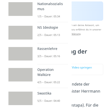
Nationalsozialis
mus
1/5 – Dauer: 05:34
Nach Beantwortung speichern wir deine Antwort, um
NS Ideologie
Studyflix zu verbessern. Mehr dazu erfährst du in unserer
Datenschutzerklärung
.
2/5 – Dauer: 05:13
Rassenlehre
Die Entstehung der
3/5 – Dauer: 05:16
Gestapo
zur Stelle im Video springen
Operation
(02:00)
Walküre
4/5 – Dauer: 05:22
Am 26. April 1933 gründete der
preußische Innenminister Herrmann
Swastika
Göring das
Geheime
5/5 – Dauer: 04:40
Staatspolizeiamt
(Gestapa). Für die