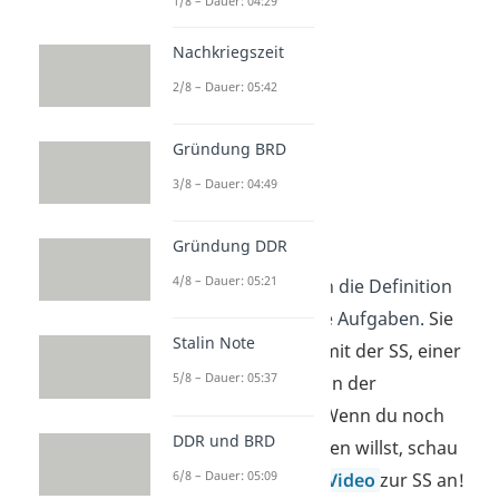
1/8 – Dauer: 04:29
Nachkriegszeit
2/8 – Dauer: 05:42
Gründung BRD
3/8 – Dauer: 04:49
SS
Gründung DDR
4/8 – Dauer: 05:21
Jetzt kennst du schon die Definition
der Gestapo und ihre Aufgaben.
Sie
Stalin Note
war eng verbunden mit der SS, einer
5/8 – Dauer: 05:37
weiteren Organisation der
Nationalsozialisten. Wenn du noch
DDR und BRD
mehr darüber erfahren willst, schau
6/8 – Dauer: 05:09
dir doch auch unser
Video
zur SS an!