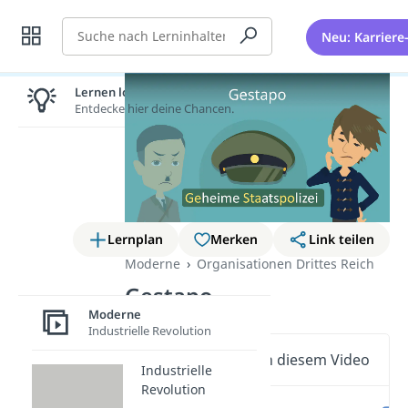
Suche
Neu: Karriere
Lernen lohnt sich!
Entdecke hier deine Chancen.
Lernplan
Merken
Link teilen
Moderne
Organisationen Drittes Reich
Gestapo
Moderne
Industrielle Revolution
Wichtige Inhalte in diesem Video
Industrielle
Revolution