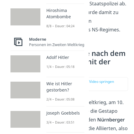
Spitze der Geheimen Staatspolizei ab.
Hiroshima
„
Gestapo-Müller
“ wurde damit zu
Atombombe
einem der wichtigsten
8/8 – Dauer: 04:24
Schreibtischtäter
des NS-Regimes.
Moderne
Personen im Zweiten Weltkrieg
Was passierte nach dem
Adolf Hitler
2. Weltkrieg mit der
1/4 – Dauer: 05:18
Gestapo?
zur Stelle im Video springen
Wie ist Hitler
(03:38)
gestorben?
2/4 – Dauer: 05:08
Nach dem Zweiten Weltkrieg, am 10.
Oktober 1945, wurde die Gestapo
Joseph Goebbels
offiziell verboten. In den
Nürnberger
3/4 – Dauer: 03:51
Prozessen
erklärten die Alliierten, also