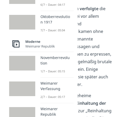
6/7 – Dauer: 04:17
In den Anfangsjahren
verfolgte
die
Geheime Staatspolizei vor allem
Oktoberrevolutio
n 1917
Sozialdemokraten
und
7/7 – Dauer: 05:04
Kommunisten
. Diese kamen ohne
einen Prozess in sogenannte
Moderne
„Schutzhaft“. Um Aussagen und
Weimarer Republik
Geständnisse von ihnen zu erpressen,
Novemberrevolu
setzte die Gestapo regelmäßig brutale
tion
Methoden wie Folter ein. Einige
1/7 – Dauer: 05:15
Gefangene überwies sie später auch
Weimarer
in Konzentrationslager.
Verfassung
Außerdem war die Geheime
2/7 – Dauer: 05:17
Staatspolizei für die
Einhaltung der
Weimarer
Nürnberger Gesetze
zur „Reinhaltung
Republik