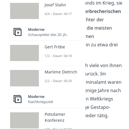
die Gegner Deutschlands im Krieg, sie
Josef Stalin
schließlich zu einer
verbrecherischen
4/4 – Dauer: 04:17
Organisation
.
Die Richter der
Alliierten verurteilten die meisten
Moderne
Schauspieler des 20. Jh.
Mitglieder der Geheimen
Staatspolizei
daraufhin zu etwa drei
Gert Fröbe
Jahren
Gefängnis
.
1/2 – Dauer: 04:18
Später kehrten jedoch viele von ihnen
Marlene Dietrich
in den Polizeidienst zurück. Im
2/2 – Dauer: 05:29
deutschen Bundeskriminalamt waren
beispielsweise nur wenige Jahre nach
Moderne
dem Ende des Zweiten Weltkriegs
Nachkriegszeit
wieder viele ehemalige Gestapo-
Potsdamer
Beamte und SS-Mitglieder tätig.
Konferenz