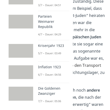
der
arischen Rasse
“ zuständig. Diese
3/7 – Dauer: 04:51
Gesetze besagten zum Beispiel, dass
ein Jude keinen „Nicht-Juden“ heiraten
Parteien
Weimarer
durfte. Im Zuge dessen war die
Republik
Gestapo auch immer mehr in die
4/7 – Dauer: 04:29
Ermordung der europäischen Juden
verwickelt. Dafür hatte sie sogar eine
Krisenjahr 1923
spezielle Abteilung, das sogenannte
5/7 – Dauer: 03:49
„Judenreferat“. Seine Aufgabe war es,
die
Deportation
, also den Transport
Inflation 1923
der Juden in die Vernichtungslager, zu
6/7 – Dauer: 04:56
organisieren.
Die Goldenen
Es gab allerdings auch noch
andere
Zwanziger
Bevölkerungsgruppen
, die nach der
7/7 – Dauer: 05:06
Nazi-Ideologie „minderwertig“ waren