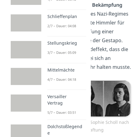
hauptsächlich für die
Bekämpfung
politischer Gegner
des Nazi-Regimes
Schlieffenplan
zuständig. 1936 sorgte Himmler für
2/7 – Dauer: 04:08
die offizielle Abschaffung einer
juristischen Kontrolle der Gestapo.
Stellungskrieg
Das bedeutete im Endeffekt, dass die
3/7 – Dauer: 05:09
Geheime Staatspolizei sich an
keinerlei Gesetze mehr halten musste.
Mittelmächte
4/7 – Dauer: 04:18
Versailler
Vertrag
5/7 – Dauer: 03:51
Fotos der Gestapo von Sophie Scholl nach
Dolchstoßlegend
ihrer Verhaftung
e