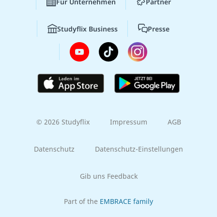
Für Unternehmen
Partner
Studyflix Business
Presse
© 2026 Studyflix
Impressum
AGB
Datenschutz
Datenschutz-Einstellungen
Gib uns Feedback
Part of the
EMBRACE family