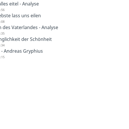
alles eitel - Analyse
:56
ebste lass uns eilen
:08
 des Vaterlandes - Analyse
:35
glichkeit der Schönheit
:34
 - Andreas Gryphius
:15