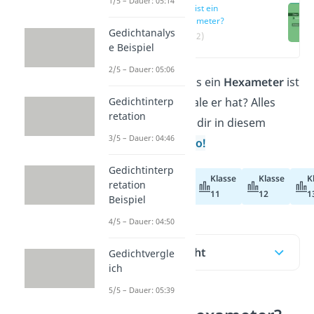
1/5 – Dauer: 05:14
Was ist ein
Hexameter?
Gedichtanalys
(00:12)
e Beispiel
2/5 – Dauer: 05:06
Du willst wissen, was ein
Hexameter
ist
Gedichtinterp
und welche Merkmale er hat? Alles
retation
Wichtige zeigen wir dir in diesem
3/5 – Dauer: 04:46
Beitrag und im
Video!
Gedichtinterp
Klasse
Klasse
K
retation
Abiturvorbereitung
11
12
1
Beispiel
4/5 – Dauer: 04:50
Inhaltsübersicht
Gedichtvergle
ich
5/5 – Dauer: 05:39