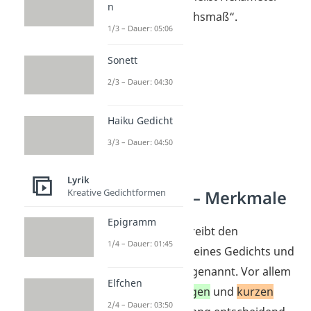
n
also so viel wie „Sechsmaß“.
1/3 – Dauer: 05:06
Sonett
2/3 – Dauer: 04:30
Haiku Gedicht
3/3 – Dauer: 04:50
Lyrik
Kreative Gedichtformen
Hexameter — Merkmale
Epigramm
Ein
Versmaß
beschreibt den
1/4 – Dauer: 01:45
klanglichen Aufbau eines Gedichts und
wird auch
Metrum
genannt. Vor allem
Elfchen
die Abfolge von
langen
und
kurzen
2/4 – Dauer: 03:50