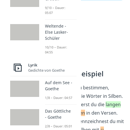
9/10 – Dauer:
05:07
Weltende -
Else Lasker-
Schüler
10/10 – Dauer:
04:55
Lyrik
Gedichte von Goethe
Hexameter Beispiel
Auf dem See -
Um das
Versmaß
zu bestimmen,
Goethe
zerlegst du zuerst die Wörter in Silben.
1/8 – Dauer: 04:57
Anschließend markierst du die
langen
Das Göttliche
und die
kurzen Silben
in den Versen.
- Goethe
Die langen Silben kennzeichnest du mit
2/8 – Dauer: 05:01
—
und die kurzen Silben mit
∪
.