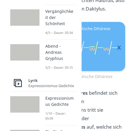
sich nach dem achten Halbfuß, also
nach dem vierten Daktylus.
Vergänglichke
it der
Schönheit
4/5 – Dauer: 05:34
Abend -
Andreas
Gryphius
5/5 – Dauer: 05:15
Hexameter bukolische Dihärese
Lyrik
Expressionismus Gedichte
Die
Trithemimeres
befindet sich
Expressionism
nach dem dritten
us Gedichte
Halbfuß. Meistens tritt sie
1/10 – Dauer:
gemeinsam mit der
05:09
Hephthemimeres
auf, welche sich