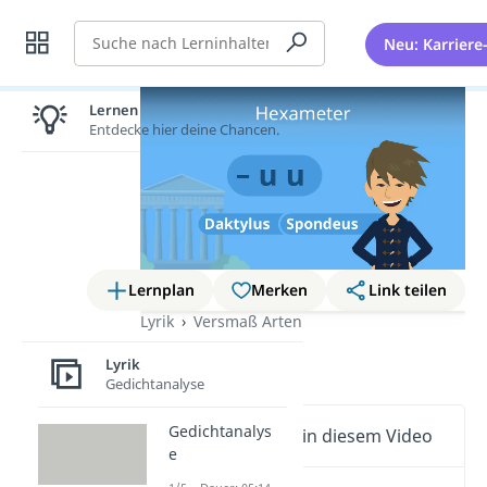
Suche
Neu: Karriere
Lernen lohnt sich!
Entdecke hier deine Chancen.
Lernplan
Merken
Link teilen
Lyrik
Versmaß Arten
Hexameter
Lyrik
Gedichtanalyse
Gedichtanalys
Wichtige Inhalte in diesem Video
e