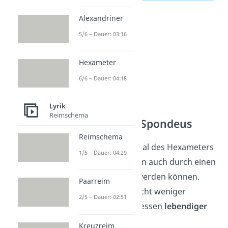
Alexandriner
5/6 – Dauer: 03:16
Hexameter
6/6 – Dauer: 04:18
Lyrik
Reimschema
Hexameter — Spondeus
Reimschema
Ein weiteres Merkmal des Hexameters
1/5 – Dauer: 04:29
ist, dass die Daktylen auch durch einen
Spondeus ersetzt
werden können.
Paarreim
Damit soll das Gedicht weniger
2/5 – Dauer: 02:51
eintönig und stattdessen
lebendiger
werden.
Kreuzreim