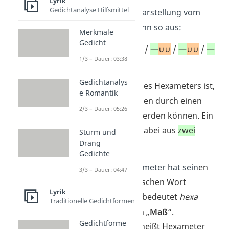
Lyrik
Gedichtanalyse Hilfsmittel
Die schematische Darstellung vom
Hexameter sieht dann so aus:
Merkmale
Gedicht
—
∪∪
/
—
∪
∪
/
—
∪
∪
/
—
∪
∪
/
—
∪
∪
/
—
1/3 – Dauer: 03:38
∪
Gedichtanalys
Eine Besonderheit des Hexameters ist,
e Romantik
dass manche Daktylen durch einen
2/3 – Dauer: 05:26
Spondeus
ersetzt werden können. Ein
Spondeus besteht dabei aus
zwei
Sturm und
Drang
langen Silben
:
—
—
.
Gedichte
Übrigens:
Der Hexameter hat sein
en
3/3 – Dauer: 04:47
Namen vom griechischen Wort
Lyrik
hexámetron
. Dabei bedeutet
hexa
Traditionelle Gedichtformen
„
sechs
“ und metron „
Maß
“.
Gedichtforme
Zusammengesetzt heißt Hexameter