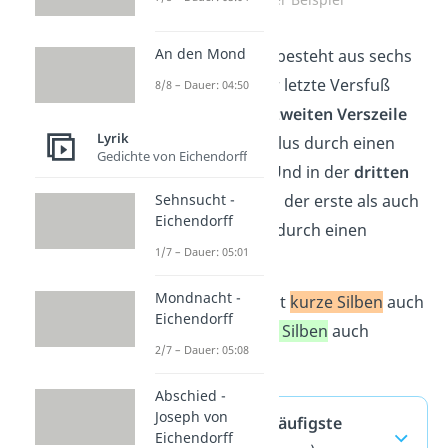
An den Mond
Die
erste Verszeile
besteht aus sechs
Daktylen, wobei der letzte Versfuß
8/8 – Dauer: 04:50
verkürzt ist. In der
zweiten Verszeile
Lyrik
ist der zweite Daktylus durch einen
Gedichte von Eichendorff
Spondeus ersetzt. Und in der
dritten
Sehnsucht -
Verszeile
ist sowohl der erste als auch
Eichendorff
der zweite Versfuß durch einen
1/7 – Dauer: 05:01
Spondeus ersetzt.
Mondnacht -
Übrigens:
Du kannst
kurze Silben
auch
Eichendorff
„Kürzen“ und
lange Silben
auch
2/7 – Dauer: 05:08
„Längen“ nennen.
Abschied -
Joseph von
Hexameter — häufigste
Eichendorff