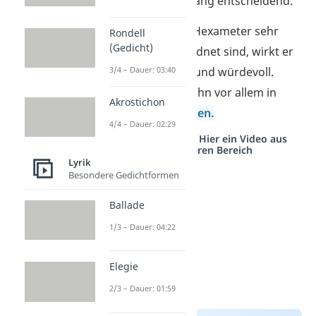
Silben
ist für den Klang entscheidend.
Da die Silben beim Hexameter sehr
Rondell
(Gedicht)
regelmäßig
angeordnet sind, wirkt er
3/4 – Dauer: 03:40
gleichmäßig, ruhig und würdevoll.
Deshalb findest du ihn vor allem in
Akrostichon
epischen
Erzählungen.
4/4 – Dauer: 02:29
Studyflix vernetzt: Hier ein Video aus
einem anderen Bereich
Lyrik
Besondere Gedichtformen
Ballade
1/3 – Dauer: 04:22
Elegie
2/3 – Dauer: 01:59