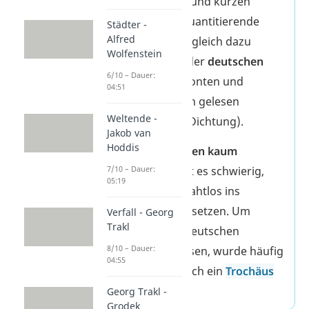
Verse mit langen und kurzen
Silben gelesen (quantitierende
Städter -
Alfred
Dichtung). Im Vergleich dazu
Wolfenstein
werden Verse in der
deutschen
6/10 – Dauer:
Dichtung
mit betonten und
04:51
unbetonten Silben gelesen
Weltende -
(akzentuierende Dichtung).
Jakob van
Hoddis
Da es
im Deutschen kaum
7/10 – Dauer:
Spondeen
gibt, ist es schwierig,
05:19
den Hexameter nahtlos ins
Deutsche zu übersetzen. Um
Verfall - Georg
Trakl
Dichtungen der deutschen
8/10 – Dauer:
Sprache anzupassen, wurde häufig
04:55
ein Spondeus durch ein
Trochäus
ersetzt.
Georg Trakl -
Grodek