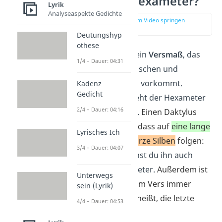
Was ist ein Hexameter?
Lyrik
Analyseaspekte Gedichte
zur Stelle im Video springen
(00:12)
Deutungshyp
othese
Der
Hexameter
ist ein
Versmaß
, das
1/4 – Dauer: 04:31
oft in antiken lateinischen und
griechischen Texten vorkommt.
Kadenz
Gedicht
Grundsätzlich besteht der Hexameter
2/4 – Dauer: 04:16
aus
sechs Daktylen
.
Einen Daktylus
erkennst du daran, dass auf
eine lange
Lyrisches Ich
Silbe
immer
zwei kurze Silben
folgen:
3/4 – Dauer: 04:07
—
∪
∪
. Deshalb nennst du ihn auch
daktylischer Hexameter.
Außerdem ist
Unterwegs
der letzte Daktylus im Vers immer
sein (Lyrik)
unvollständig
, das heißt, die letzte
4/4 – Dauer: 04:53
Silbe fehlt.