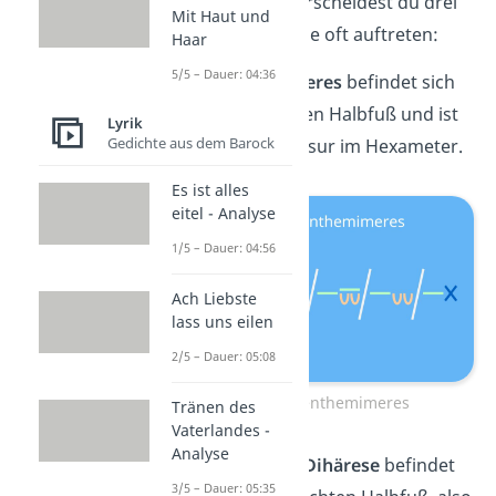
Im Hexameter unterscheidest du drei
Mit Haut und
typische
Zäsuren
, die oft auftreten:
Haar
5/5 – Dauer: 04:36
Die
Penthemimeres
befindet sich
nach dem fünften Halbfuß und ist
Lyrik
Gedichte aus dem Barock
die häufigste Zäsur im Hexameter.
Es ist alles
eitel - Analyse
1/5 – Dauer: 04:56
Ach Liebste
lass uns eilen
2/5 – Dauer: 05:08
Hexameter Penthemimeres
Tränen des
Vaterlandes -
Analyse
Die
bukolische Dihärese
befindet
3/5 – Dauer: 05:35