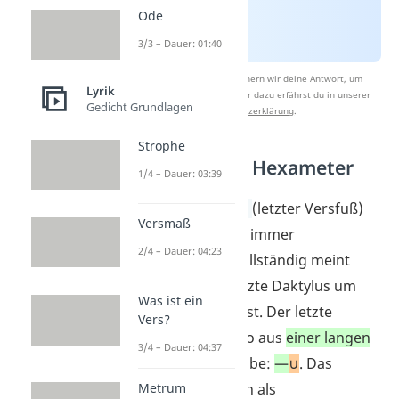
Ode
3/3 – Dauer: 01:40
Nach Beantwortung speichern wir deine Antwort, um
Lyrik
Studyflix zu verbessern. Mehr dazu erfährst du in unserer
Gedicht Grundlagen
Datenschutzerklärung
.
Strophe
Katalektischer Hexameter
1/4 – Dauer: 03:39
Der
letzte
Daktylus
(letzter Versfuß)
Versmaß
ist beim Hexameter immer
2/4 – Dauer: 04:23
unvollständig. Unvollständig meint
hierbei, dass der letzte Daktylus um
Was ist ein
eine Silbe verkürzt ist. Der letzte
Vers?
Versfuß besteht also aus
einer langen
3/4 – Dauer: 04:37
und
einer kurzen
Silbe:
—
∪
. Das
bezeichnest du auch als
Metrum