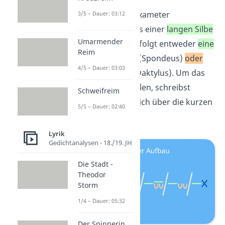
Die Versfüße im Hexameter
3/5 – Dauer: 03:12
bestehen immer aus einer
langen Silbe
Umarmender
am Anfang. Darauf folgt entweder
eine
Reim
weitere lange Silbe
(Spondeus)
oder
4/5 – Dauer: 03:03
zwei kurze Silben
(Daktylus). Um das
allgemein darzustellen, schreibst
Schweifreim
du einen langen Strich über die kurzen
5/5 – Dauer: 02:40
Silben
∪
∪
.
Lyrik
Gedichtanalysen - 18./19. JH
Die Stadt -
Theodor
Storm
1/4 – Dauer: 05:32
Der Spinnerin