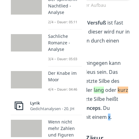
Hexameter Aufbau
Nachtlied -
Analyse
Wichtig:
Der
fünfte Versfuß
ist fast
2/4 – Dauer: 05:11
immer ein Daktylus, dieser wird nur in
Sachliche
seltenen Ausnahmen durch einen
Romanze -
Spondeus ersetzt.
Analyse
3/4 – Dauer: 05:03
Der
letzte Versfuß
hingegen kann
durchaus ein Spondeus sein. Das
Der Knabe im
Moor
bedeutet, dass die letzte Silbe des
Hexameters entweder
lang
oder
kurz
4/4 – Dauer: 04:46
sein kann. Diese letzte Silbe heißt
Lyrik
deswegen
syllaba anceps
. Du
Gedichtanalysen - 20. JH
kennzeichnest sie mit einem
x
.
Wenn nicht
mehr Zahlen
und Figuren
Hexameter — Zäsur