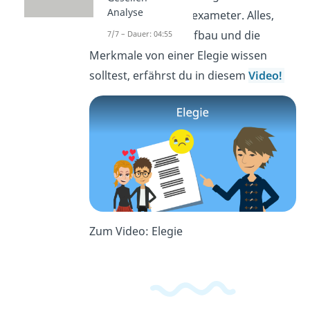
Analyse
immer aus einem Hexameter. Alles,
was du über den Aufbau und die
7/7 – Dauer: 04:55
Merkmale von einer Elegie wissen
solltest, erfährst du in diesem
Video!
Zum Video: Elegie