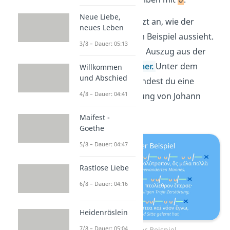
Neue Liebe,
Schauen wir uns jetzt an, wie der
neues Leben
Hexameter in einem Beispiel aussieht.
3/8 – Dauer: 05:13
Hier siehst du einen Auszug aus der
„Odyssee“
von
Homer
.
Unter dem
Willkommen
und Abschied
griechischen Text findest du eine
4/8 – Dauer: 04:41
deutsche Übersetzung von Johann
Heinrich Voß.
Maifest -
Goethe
5/8 – Dauer: 04:47
Rastlose Liebe
6/8 – Dauer: 04:16
Heidenröslein
7/8 – Dauer: 05:04
Hexameter Beispiel