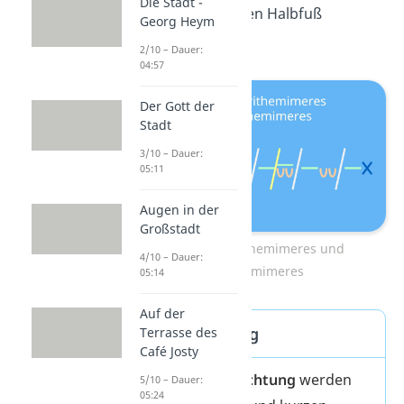
Die Stadt -
nach dem siebten Halbfuß
Georg Heym
befindet.
2/10 – Dauer:
04:57
Der Gott der
Stadt
3/10 – Dauer:
05:11
Augen in der
Großstadt
Hexameter Trithemimeres und
4/10 – Dauer:
Hephthemimeres
05:14
Auf der
Antike Dichtung
Terrasse des
Café Josty
In der
antiken Dichtung
werden
5/10 – Dauer:
05:24