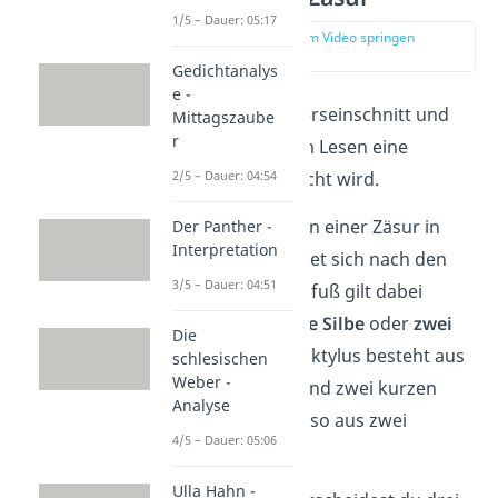
1/5 – Dauer: 05:17
zur Stelle im Video springen
(02:30)
Gedichtanalys
e -
Eine
Zäsur
ist ein Verseinschnitt und
Mittagszaube
r
bedeutet, dass beim Lesen eine
Sprechpause
gemacht wird.
2/5 – Dauer: 04:54
Wichtig:
Die Position einer Zäsur in
Der Panther -
Interpretation
einer Verszeile richtet sich nach den
3/5 – Dauer: 04:51
Halbfüßen
. Als Halbfuß gilt dabei
entweder
eine lange Silbe
oder
zwei
Die
kurze Silben
. Ein Daktylus besteht aus
schlesischen
Weber -
einer langen Silbe und zwei kurzen
Analyse
Silben, insgesamt also aus zwei
4/5 – Dauer: 05:06
Halbfüßen.
Ulla Hahn -