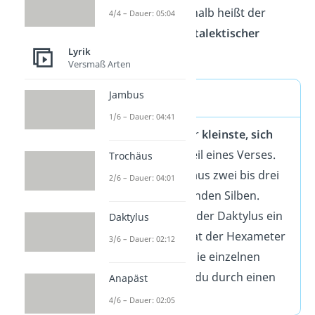
„katalektisch“.
Deshalb heißt der
4/4 – Dauer: 05:04
Hexameter auch
katalektischer
Lyrik
Hexameter
.
Versmaß Arten
Jambus
Versfuß
1/6 – Dauer: 04:41
Ein Versfuß ist der
kleinste, sich
wiederholende
Teil eines Verses.
Trochäus
Meist besteht er aus zwei bis drei
2/6 – Dauer: 04:01
aufeinanderfolgenden Silben.
Beispielsweise ist der Daktylus ein
Daktylus
Versfuß. Daher hat der Hexameter
3/6 – Dauer: 02:12
sechs Versfüße. Die einzelnen
Versfüße trennst du durch einen
Anapäst
Schrägstrich.
4/6 – Dauer: 02:05