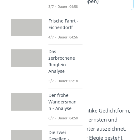
Fragen
(ausklappen)
3/7 – Dauer: 04:58
Frische Fahrt -
Eichendorff
4/7 – Dauer: 04:56
Das
zerbrochene
Ringlein -
Analyse
5/7 – Dauer: 05:18
Elegie
Der frohe
Wandersman
n - Analyse
Die Elegie ist eine antike Gedichtform,
6/7 – Dauer: 04:50
die sich durch ihren ernsten und
wehmütigen Charakter auszeichnet.
Die zwei
Der erste Vers einer Elegie besteht
Gesellen -