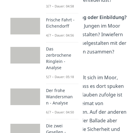
3/7 – Dauer: 04:58
Echte Bedrohung oder Einbildung?
Frische Fahrt -
Erscheinen dem Jungen im Moor
Eichendorff
wirklich Spukgestalten? Inwiefern
4/7 – Dauer: 04:56
hängen die Gruselgestalten mit der
Das
Angst des Jungen zusammen?
zerbrochene
Ringlein -
Analyse
Aberglaube
Der Junge gruselt sich im Moor,
5/7 – Dauer: 05:18
denn er weiß, dass es dort spuken
Der frohe
soll. Dem Aberglauben zufolge ist
Wandersman
das Moor die Heimat von
n - Analyse
unerlösten Seelen. Auf der anderen
6/7 – Dauer: 04:50
Seite gibt es in der Ballade aber
Die zwei
auch Begriffe, die Sicherheit und
Gesellen -