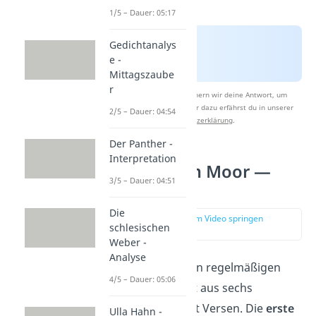
1/5 – Dauer: 05:17
Gedichtanalys
e -
Mittagszaube
r
Nach Beantwortung speichern wir deine Antwort, um
Studyflix zu verbessern. Mehr dazu erfährst du in unserer
2/5 – Dauer: 04:54
Datenschutzerklärung
.
Der Panther -
Interpretation
Der Knabe im Moor —
3/5 – Dauer: 04:51
Aufbau
Die
zur Stelle im Video springen
schlesischen
(01:52)
Weber -
Analyse
Die Ballade hat einen regelmäßigen
4/5 – Dauer: 05:06
Aufbau und besteht aus sechs
Strophen mit je acht Versen. Die
erste
Ulla Hahn -