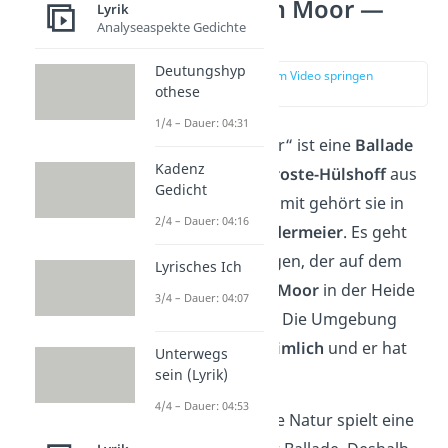
Der Knabe im Moor —
Lyrik
Analyseaspekte Gedichte
Übersicht
Deutungshyp
zur Stelle im Video springen
othese
(00:15)
1/4 – Dauer: 04:31
„Der Knabe im Moor“ ist eine
Ballade
Kadenz
von
Annette von Droste-Hülshoff
aus
Gedicht
dem Jahr
1842
— damit gehört sie in
2/4 – Dauer: 04:16
die Epoche des
Biedermeier
. Es geht
darin um einen Jungen, der auf dem
Lyrisches Ich
Nachhauseweg ein
Moor
in der Heide
3/4 – Dauer: 04:07
durchqueren muss. Die Umgebung
erscheint ihm
unheimlich
und er hat
Unterwegs
sein (Lyrik)
große Angst.
4/4 – Dauer: 04:53
Schon gewusst?
Die Natur spielt eine