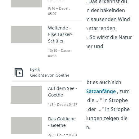
vermenschlicht
. Das erkennst du
9/10 – Dauer:
beispielsweise an der häkelnden
05:07
Ranke (V. 4), dem sausenden Wind
Weltende -
(V. 11) oder dem starrenden
Else Lasker-
Gestrüpp (V. 17). So wirkt die Natur
Schüler
noch unheimlicher und
10/10 – Dauer:
bedrohlicher.
04:55
Lyrik
Anapher
Gedichte von Goethe
In der Ballade gibt es auch sich
Auf dem See -
wiederholende
Satzanfänge
, zum
Goethe
Beispiel „Das ist die …“ in Strophe
1/8 – Dauer: 04:57
3, sowie „Das ist der …“ in Strophe
4. Die Wiederholungen zeigen die
Das Göttliche
- Goethe
Panik des Jungen.
2/8 – Dauer: 05:01