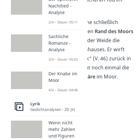
Nachtlied -
Moor.
Analyse
In der letzten Strophe schließlich
2/4 – Dauer: 05:11
erreicht der Junge den
Rand des Moors
Sachliche
und erkennt neben der Weide die
Romanze -
Lampe seines Elternhauses. Er wirft
Analyse
einen „scheuen Blick“ (V. 46) zurück in
3/4 – Dauer: 05:03
die Heide und betont noch einmal die
Der Knabe im
schaurige Atmosphäre
im Moor.
Moor
4/4 – Dauer: 04:46
Lyrik
Gedichtanalysen - 20. JH
Wenn nicht
mehr Zahlen
und Figuren