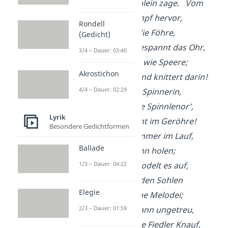
Hinducket das Knäblein zage.
Vom
Ufer starret Gestumpf hervor,
Rondell
Unheimlich nicket die Föhre,
(Gedicht)
Der Knabe rennt, gespannt das Ohr,
3/4 – Dauer: 03:40
Durch Riesenhalme wie Speere;
Akrostichon
Und wie es rieselt und knittert darin!
4/4 – Dauer: 02:29
Das ist die unselige Spinnerin,
Das ist die gebannte Spinnlenor‘,
Lyrik
Die den Haspel dreht im Geröhre!
Besondere Gedichtformen
Voran, voran, nur immer im Lauf,
Ballade
Voran, als woll‘ es ihn holen;
1/3 – Dauer: 04:22
Vor seinem Fuße brodelt es auf,
Es pfeift ihm unter den Sohlen
Elegie
Wie eine gespenstige Melodei;
Das ist der Geigemann ungetreu,
2/3 – Dauer: 01:59
Das ist der diebische Fiedler Knauf,