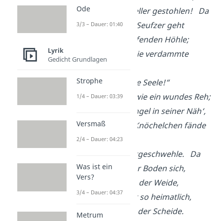
Ode
Der den Hochzeitheller gestohlen!
Da
birst das Moor, ein Seufzer geht
3/3 – Dauer: 01:40
Hervor aus der klaffenden Höhle;
Lyrik
Weh, weh, da ruft die verdammte
Gedicht Grundlagen
Margret:
Strophe
„Ho, ho, meine arme Seele!“
Der Knabe springt wie ein wundes Reh;
1/4 – Dauer: 03:39
Wär‘ nicht Schutzengel in seiner Näh‘,
Versmaß
Seine bleichenden Knöchelchen fände
spät
2/4 – Dauer: 04:23
Ein Gräber im Moorgeschwehle.
Da
Was ist ein
mählich gründet der Boden sich,
Vers?
Und drüben, neben der Weide,
3/4 – Dauer: 04:37
Die Lampe flimmert so heimatlich,
Der Knabe steht an der Scheide.
Metrum