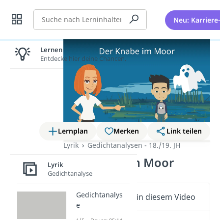
Suche
Neu: Karriere
Lernen lohnt sich!
Entdecke hier deine Chancen.
Lernplan
Merken
Link teilen
Lyrik
Gedichtanalysen - 18./19. JH
Der Knabe im Moor
Lyrik
Gedichtanalyse
Gedichtanalys
Wichtige Inhalte in diesem Video
e