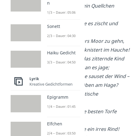
n
Unter jedem Tritte ein Quellchen
1/3 – Dauer: 05:06
springt,
Wenn aus der Spalte es zischt und
Sonett
singt,
2/3 – Dauer: 04:30
O schaurig ist’s übers Moor zu gehn,
Wenn das Röhricht knistert im Hauche!
Haiku Gedicht
Fest hält die Fibel das zitternde Kind
3/3 – Dauer: 04:50
Und rennt, als ob man es jage;
Hohl über der Fläche sauset der Wind –
Lyrik
Kreative Gedichtformen
Was raschelt da drüben am Hage?
Das ist der gespenstische
Epigramm
Gräberknecht,
1/4 – Dauer: 01:45
Der dem Meister die besten Torfe
verzecht;
Elfchen
Hu, hu, es bricht wie ein irres Rind!
2/4 – Dauer: 03:50