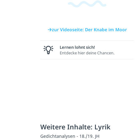
Zahlen
auber
ation
und
Dauer: 04:54
Dauer: 04:51
Figuren
Dauer: 05:17
zur Videoseite: Der Knabe im Moor
Lernen lohnt sich!
Entdecke hier deine Chancen.