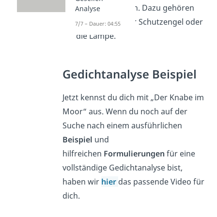
Schutz bedeuten. Dazu gehören
Analyse
zum Beispiel der Schutzengel oder
7/7 – Dauer: 04:55
die Lampe.
Gedichtanalyse Beispiel
Jetzt kennst du dich mit „Der Knabe im
Moor“ aus. Wenn du noch auf der
Suche nach einem ausführlichen
Beispiel
und
hilfreichen
Formulierungen
für eine
vollständige Gedichtanalyse bist,
haben wir
hier
das passende Video für
dich.