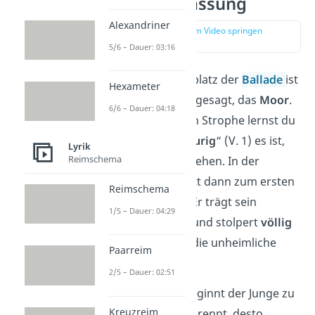
Zusammenfassung
Alexandriner
zur Stelle im Video springen
(00:39)
5/6 – Dauer: 03:16
Der zentrale Schauplatz der
Ballade
ist
Hexameter
die
Natur
, genauer gesagt, das
Moor
.
6/6 – Dauer: 04:18
Bereits in der ersten Strophe lernst du
als Leser, wie „
schaurig
“ (V. 1) es ist,
Lyrik
Reimschema
über das Moor zu gehen. In der
zweiten Strophe tritt dann zum ersten
Reimschema
Mal der
Junge
auf. Er trägt sein
1/5 – Dauer: 04:29
Schulbuch bei sich und stolpert
völlig
verängstigt
durch die unheimliche
Paarreim
Landschaft.
2/5 – Dauer: 02:51
Vor lauter Angst, beginnt der Junge zu
Kreuzreim
rennen. Je weiter er rennt, desto