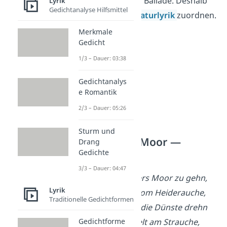
zentrale Rolle in der Ballade. Deshalb
Lyrik
Gedichtanalyse Hilfsmittel
kannst du sie der
Naturlyrik
zuordnen.
Merkmale
Gedicht
1/3 – Dauer: 03:38
Gedichtanalys
e Romantik
2/3 – Dauer: 05:26
Sturm und
Der Knabe im Moor —
Drang
Ballade Text
Gedichte
3/3 – Dauer: 04:47
O schaurig ist’s übers Moor zu gehn,
Lyrik
Wenn es wimmelt vom Heiderauche,
Traditionelle Gedichtformen
Sich wie Phantome die Dünste drehn
Gedichtforme
Und die Ranke häkelt am Strauche,