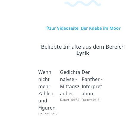
auf die Stimmung haben. Weitere
Videos dazu findest du in unserem
Deutschbereich
.
zur Videoseite: Der Knabe im Moor
Beliebte Inhalte aus dem Bereich
Lyrik
Wenn
Gedichta
Der
nicht
nalyse -
Panther -
mehr
Mittagsz
Interpret