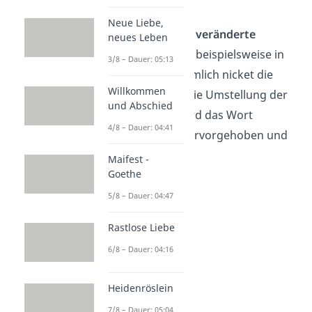
Inversion
Neue Liebe,
Du findest auch
veränderte
neues Leben
Satzstellungen
, beispielsweise in
3/8 – Dauer: 05:13
Vers 18: „Unheimlich nicket die
Willkommen
Föhre“. Durch die Umstellung der
und Abschied
Satzstruktur wird das Wort
4/8 – Dauer: 04:41
„unheimlich“ hervorgehoben und
betont.
Maifest -
Goethe
5/8 – Dauer: 04:47
Rastlose Liebe
6/8 – Dauer: 04:16
Heidenröslein
7/8 – Dauer: 05:04