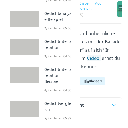
1/5 – Dauer: 05:14
Der Knabe im Moor
— Übersicht
Gedichtanalys
(00:15)
e Beispiel
2/5 – Dauer: 05:06
Phantome, Geister und unheimliche
Gedichtinterp
Melodien — was hat es mit der Ballade
retation
„
Der Knabe im Moor
“ auf sich? In
3/5 – Dauer: 04:46
diesem Beitrag und im
Video
lernst du
das berühmte Werk kennen.
Gedichtinterp
retation
Beispiel
Klasse 7
Klasse 8
Klasse 9
4/5 – Dauer: 04:50
Gedichtvergle
Inhaltsübersicht
ich
5/5 – Dauer: 05:39