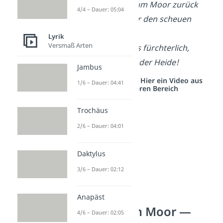
Tief atmet er auf, zum Moor zurück
4/4 – Dauer: 05:04
Noch immer wirft er den scheuen
Blick:
Lyrik
Versmaß Arten
Ja, im Geröhre war’s fürchterlich,
O schaurig war’s in der Heide!
Jambus
Studyflix vernetzt: Hier ein Video aus
1/6 – Dauer: 04:41
einem anderen Bereich
Trochäus
2/6 – Dauer: 04:01
Daktylus
3/6 – Dauer: 02:12
Anapäst
Der Knabe im Moor —
4/6 – Dauer: 02:05