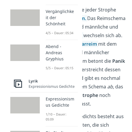
Die ersten vier Verse jeder Strophe
Vergänglichke
it der
stehen im
Kreuzreim.
Das Reimschema
Schönheit
lautet also
abab
und männliche und
4/5 – Dauer: 05:34
weibliche
Kadenzen
wechseln sich ab.
Danach folgt ein
Paarreim
mit dem
Abend -
Reimschema
cc
und männlicher
Andreas
Gryphius
Kadenz. Der Paarreim betont die
Panik
5/5 – Dauer: 05:15
des Jungen und unterstreicht dessen
Angst. Abschließend gibt es nochmal
Lyrik
ein Reimpaar mit dem Schema
ab
, das
Expressionismus Gedichte
die
Stimmung der Strophe
noch
Expressionism
einmal zusammenfasst.
us Gedichte
1/10 – Dauer:
Das
Metrum
des Gedichts besteht aus
05:09
Jamben und Anapästen, die sich