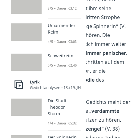
gruseliger
erscheint ihm seine
3/5 – Dauer: 03:12
Umgebung
. In der dritten Strophe
Umarmender
meint er, die „unselige Spinnerin“ (V.
Reim
22) im Gestrüpp zu hören. Die
4/5 – Dauer: 03:03
Spannung steigert sich immer weiter
und der Junge wird
immer panischer
.
Schweifreim
In seinen eigenen Schritten auf dem
5/5 – Dauer: 02:40
unebenen Boden hört er die
gespenstische Melodie
des
Lyrik
Gedichtanalysen - 18./19. JH
Geigenmanns.
Die Stadt -
Am Höhepunkt des Gedichts meint der
Theodor
Junge schließlich, die „
verdammte
Storm
Margret
“ (V. 35) seufzen zu hören.
1/4 – Dauer: 05:32
Lediglich ein „
Schutzengel
“ (V. 38)
Der Spinnerin
rettet ihn vor dem sicheren Tod im