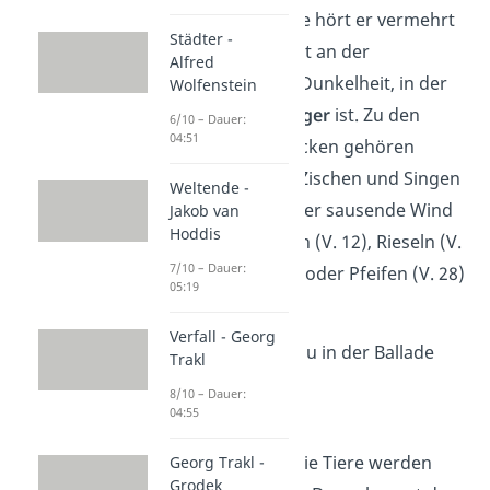
Im Laufe der Ballade hört er vermehrt
Städter -
Geräusche
. Das liegt an der
Alfred
hereinbrechenden Dunkelheit, in der
Wolfenstein
das
Sehen schwieriger
ist. Zu den
6/10 – Dauer:
04:51
akustischen Eindrücken gehören
beispielsweise das Zischen und Singen
Weltende -
des Bodens (V. 6), der sausende Wind
Jakob van
Hoddis
(V. 11), das Rascheln (V. 12), Rieseln (V.
7/10 – Dauer:
21), Knittern (V. 21) oder Pfeifen (V. 28)
05:19
des Moors.
Verfall - Georg
Außerdem findest du in der Ballade
Trakl
viele
Stilmittel:
8/10 – Dauer:
04:55
Personifikation
Die Natur und die Tiere werden
Georg Trakl -
Grodek