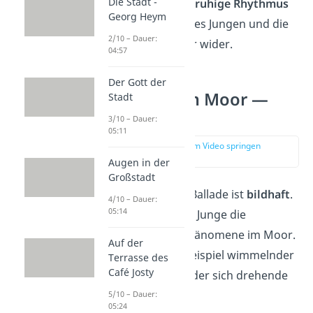
Die Stadt -
abwechseln. Der
unruhige Rhythmus
Georg Heym
spiegelt die Angst des Jungen und die
2/10 – Dauer:
unbeständige Natur wider.
04:57
Der Gott der
Der Knabe im Moor —
Stadt
Sprache
3/10 – Dauer:
05:11
zur Stelle im Video springen
(02:58)
Augen in der
Großstadt
Die Sprache in der Ballade ist
bildhaft
.
4/10 – Dauer:
05:14
Zu Beginn
sieht
der Junge die
gruseligen Naturphänomene im Moor.
Auf der
Dazu zählen zum Beispiel wimmelnder
Terrasse des
Café Josty
Heiderauch (V. 2) oder sich drehende
Dünste (V. 3).
5/10 – Dauer:
05:24