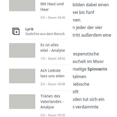
Mit Haut und
und
letzte Strophe
bilden dabei einen
Haar
Rahmen
. Strophe zwei bis fünf
5/5 – Dauer: 04:36
hingegen formen einen
Spannungsbogen
. In jeder der vier
Lyrik
Gedichte aus dem Barock
mittleren Strophen tritt außerdem eine
Geistergestalt auf.
Es ist alles
eitel - Analyse
Strophe 2:
der gespenstische
1/5 – Dauer: 04:56
Gräberknecht
raschelt im Moor
Strophe 3:
die unselige
Spinnerin
Ach Liebste
lass uns eilen
knistert in den Halmen
Strophe 4:
der diebische
2/5 – Dauer: 05:08
Geigenmann
pfeift
Tränen des
Strophe 5:
Im Boden tut sich ein
Vaterlandes -
Spalt auf und die verdammte
Analyse
Margret
seufzt
3/5 – Dauer: 05:35