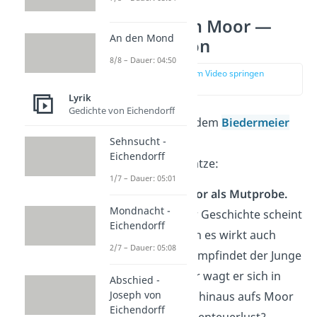
Der Knabe im Moor —
An den Mond
Interpretation
8/8 – Dauer: 04:50
zur Stelle im Video springen
(03:56)
Lyrik
Gedichte von Eichendorff
Für die Ballade aus dem
Biedermeier
Sehnsucht -
gibt es mehrere
Eichendorff
Interpretationsansätze:
1/7 – Dauer: 05:01
Weg durchs Moor als Mutprobe.
Mondnacht -
Das Moor in der Geschichte scheint
Eichendorff
bedrohlich, doch es wirkt auch
2/7 – Dauer: 05:08
abenteuerlich. Empfindet der Junge
nur Angst? Oder wagt er sich in
Abschied -
Joseph von
einer Mutprobe hinaus aufs Moor
Eichendorff
und verspürt Abenteuerlust?