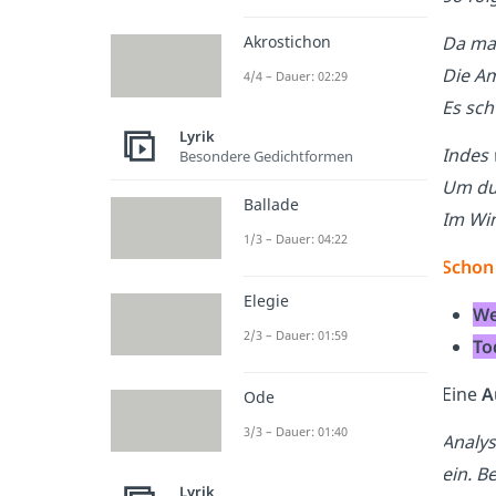
Da mac
Akrostichon
Die Am
4/4 – Dauer: 02:29
Es sch
Lyrik
Indes 
Besondere Gedichtformen
Um dun
Ballade
Im Win
1/3 – Dauer: 04:22
Schon
Elegie
We
2/3 – Dauer: 01:59
To
Eine
A
Ode
3/3 – Dauer: 01:40
Analys
ein. B
Lyrik