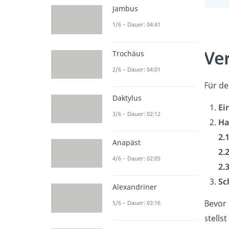
Jambus
1/6 – Dauer: 04:41
Ve
Trochäus
2/6 – Dauer: 04:01
Für de
Daktylus
Ei
3/6 – Dauer: 02:12
Ha
2.1
Anapäst
2.
4/6 – Dauer: 02:05
2.
Sc
Alexandriner
Bevor 
5/6 – Dauer: 03:16
stells