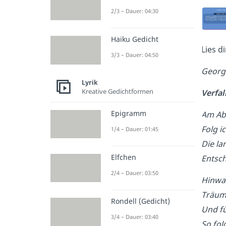
2/3 – Dauer: 04:30
Haiku Gedicht
Lies d
3/3 – Dauer: 04:50
Georg
Lyrik
Kreative Gedichtformen
Verfal
Epigramm
Am Abe
Folg i
1/4 – Dauer: 01:45
Die la
Elfchen
Entsch
2/4 – Dauer: 03:50
Hinwa
Träum 
Rondell (Gedicht)
Und f
3/4 – Dauer: 03:40
So fol