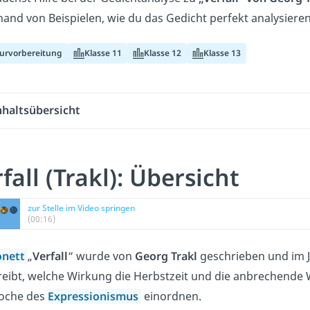
hand von Beispielen, wie du das Gedicht perfekt analysiere
turvorbereitung
Klasse 11
Klasse 12
Klasse 13
nhaltsübersicht
fall (Trakl): Übersicht
zur Stelle im Video springen
(00:16)
onett
„
Verfall
“ wurde von
Georg Trakl
geschrieben und im 
eibt, welche Wirkung die Herbstzeit und die anbrechende Wi
poche des
Expressionismus
einordnen.