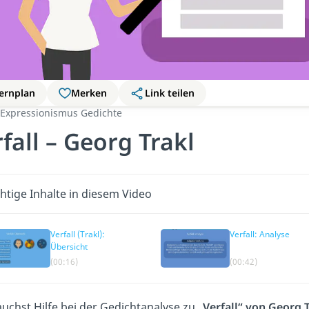
ernplan
Merken
Link teilen
Expressionismus Gedichte
fall – Georg Trakl
htige Inhalte in diesem Video
Verfall (Trakl):
Verfall: Analyse
Übersicht
(00:16)
(00:42)
uchst Hilfe bei der Gedichtanalyse zu
„Verfall“ von Georg 