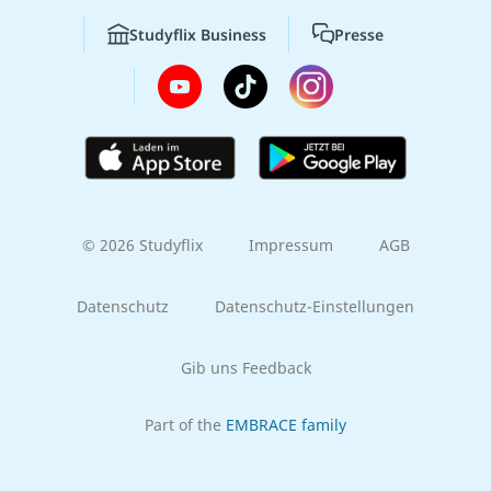
Studyflix Business
Presse
© 2026 Studyflix
Impressum
AGB
Datenschutz
Datenschutz-Einstellungen
Gib uns Feedback
Part of the
EMBRACE family