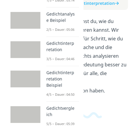
1/5 – Dauer: 05:14
zum Beitrag: Gedichtinterpretation
Gedichtanalys
e Beispiel
In diesem Video lernst du, wie du
Gedichte interpretieren kannst. Wir
2/5 – Dauer: 05:06
erklären dir Schritt für Schritt, wie du
Gedichtinterp
den Aufbau, die Sprache und die
retation
Themen eines Gedichts analysieren
3/5 – Dauer: 04:46
kannst, um seine Bedeutung besser zu
Gedichtinterp
verstehen. Perfekt für alle, die
retation
Schwierigkeiten mit
Beispiel
Gedichtinterpretation haben.
4/5 – Dauer: 04:50
Gedichtvergle
ich
5/5 – Dauer: 05:39