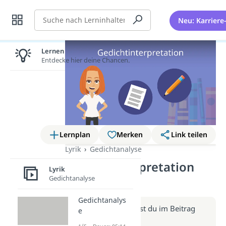
Suche
Neu: Karriere
Lernen lohnt sich!
Entdecke hier deine Chancen.
Lernplan
Merken
Link teilen
Lyrik
Gedichtanalyse
Gedichtinterpretation
Lyrik
(Video)
Gedichtanalyse
Gedichtanalys
Weitere Infos erhältst du im Beitrag
e
zum Video