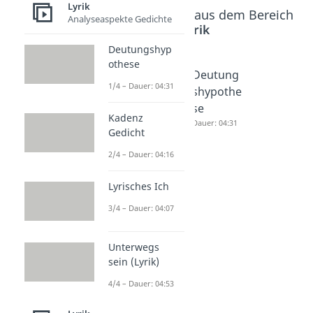
Lyrik
Beliebte Inhalte aus dem Bereich
Analyseaspekte Gedichte
Lyrik
Deutungshyp
othese
Gedichti
Gedichtv
Deutung
1/4 – Dauer: 04:31
nterpret
ergleich
shypothe
ation
Dauer: 05:39
se
Kadenz
Beispiel
Dauer: 04:31
Gedicht
Dauer: 04:50
2/4 – Dauer: 04:16
Lyrisches Ich
3/4 – Dauer: 04:07
Unterwegs
sein (Lyrik)
4/4 – Dauer: 04:53