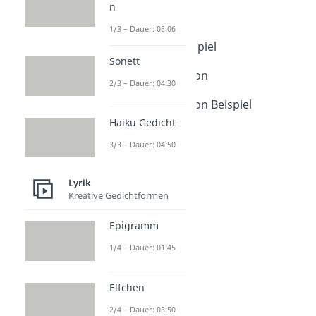
Gedichtanalyse
n
Gedichtanalyse
1/3 – Dauer: 05:06
Dauer: 05:14
Gedichtanalyse Beispiel
Sonett
Dauer: 05:06
Gedichtinterpretation
2/3 – Dauer: 04:30
Dauer: 04:46
Gedichtinterpretation Beispiel
Dauer: 04:50
Haiku Gedicht
Gedichtvergleich
3/3 – Dauer: 04:50
Dauer: 05:39
Lyrik
Kreative Gedichtformen
Epigramm
1/4 – Dauer: 01:45
Elfchen
2/4 – Dauer: 03:50