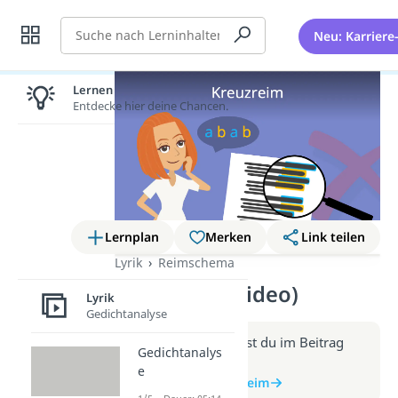
Suche
Neu: Karriere
Lernen lohnt sich!
Entdecke hier deine Chancen.
Lernplan
Merken
Link teilen
Lyrik
Reimschema
Kreuzreim (Video)
Lyrik
Gedichtanalyse
Weitere Infos erhältst du im Beitrag
Gedichtanalys
zum Video
e
zum Beitrag: Kreuzreim