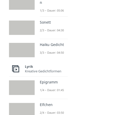
Reimschema
n
Reimschema
1/3 – Dauer: 05:06
Dauer: 04:29
Paarreim
Sonett
Dauer: 02:51
Kreuzreim
2/3 – Dauer: 04:30
Dauer: 03:12
Umarmender Reim
Dauer: 03:03
Haiku Gedicht
Schweifreim
3/3 – Dauer: 04:50
Dauer: 02:40
Lyrik
Kreative Gedichtformen
Epigramm
1/4 – Dauer: 01:45
Elfchen
2/4 – Dauer: 03:50