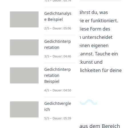
1/5 – Dauer: 05:14
In diesem Video erfährst du, was
Gedichtanalys
e Beispiel
Kreuzreim ist und wie er funktioniert.
Du lernst, wie sich diese Form des
2/5 – Dauer: 05:06
Reimes von anderen unterscheidet
Gedichtinterp
und wie du ihn in deinen eigenen
retation
Texten verwenden kannst. Tauche ein
3/5 – Dauer: 04:46
in die Welt der Dichtkunst und
Gedichtinterp
entdecke neue Möglichkeiten für deine
retation
Gedichte!
Beispiel
4/5 – Dauer: 04:50
Gedichtvergle
ich
5/5 – Dauer: 05:39
Beliebte Inhalte aus dem Bereich