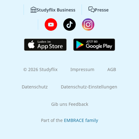
Studyflix Business
Presse
© 2026 Studyflix
Impressum
AGB
Datenschutz
Datenschutz-Einstellungen
Gib uns Feedback
Part of the
EMBRACE family