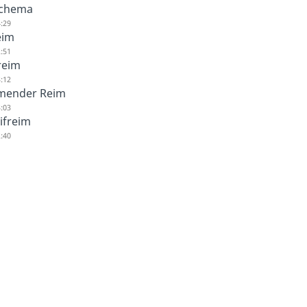
chema
:29
eim
:51
reim
:12
ender Reim
:03
ifreim
:40