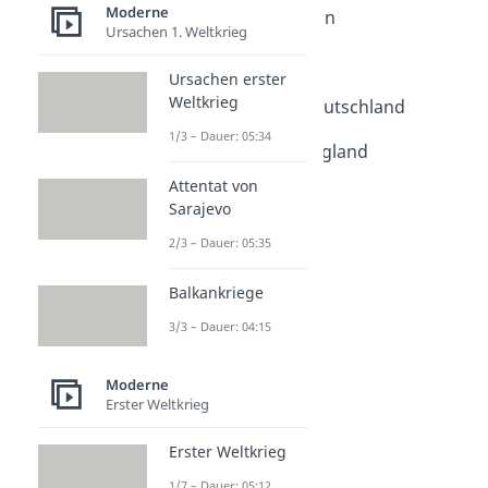
Moderne
Industrielle Revolution
Ursachen 1. Weltkrieg
Dauer: 04:40
Industrialisierung
Ursachen erster
Dauer: 05:04
Weltkrieg
Industrialisierung Deutschland
Dauer: 04:19
1/3 – Dauer: 05:34
Industrialisierung England
Dauer: 04:40
Attentat von
Soziale Frage
Sarajevo
Dauer: 03:44
Tag der Arbeit
2/3 – Dauer: 05:35
Dauer: 04:38
Proletariat
Balkankriege
Dauer: 04:57
3/3 – Dauer: 04:15
Roaring Twenties
Dauer: 04:57
Moderne
Erster Weltkrieg
Erster Weltkrieg
1/7 – Dauer: 05:12