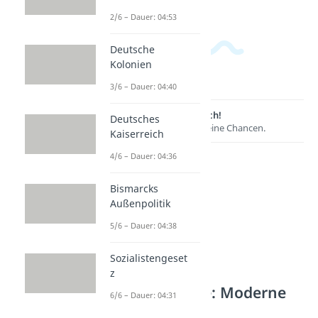
2/6 – Dauer: 04:53
Deutsche
Kolonien
3/6 – Dauer: 04:40
Lernen lohnt sich!
Deutsches
Entdecke hier deine Chancen.
Kaiserreich
4/6 – Dauer: 04:36
Bismarcks
Außenpolitik
5/6 – Dauer: 04:38
Sozialistengeset
z
Weitere Inhalte: Moderne
6/6 – Dauer: 04:31
Industrielle Revolution