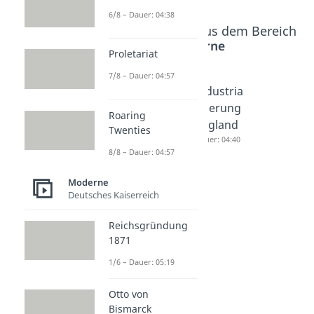
6/8 – Dauer: 04:38
Beliebte Inhalte aus dem Bereich
Moderne
Proletariat
7/8 – Dauer: 04:57
Industria
Industria
Industria
lisierung
lisierung
lisierung
Roaring
Dauer: 05:04
Deutschl
England
Twenties
and
Dauer: 04:40
8/8 – Dauer: 04:57
Dauer: 04:19
Moderne
Deutsches Kaiserreich
Reichsgründung
1871
1/6 – Dauer: 05:19
Otto von
Bismarck