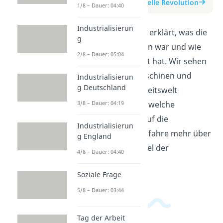
zum Beitrag: Industrielle Revolution
1/8 – Dauer: 04:40
Industrialisierun
In diesem Video wird erklärt, was die
g
industrielle Revolution war und wie
2/8 – Dauer: 05:04
sie die Welt verändert hat. Wir sehen
uns an, wie neue Maschinen und
Industrialisierun
g Deutschland
Technologien die Arbeitswelt
revolutionierten und welche
3/8 – Dauer: 04:19
Auswirkungen dies auf die
Industrialisierun
Gesellschaft hatte. Erfahre mehr über
g England
dieses wichtige Kapitel der
4/8 – Dauer: 04:40
Geschichte!
Soziale Frage
5/8 – Dauer: 03:44
Tag der Arbeit