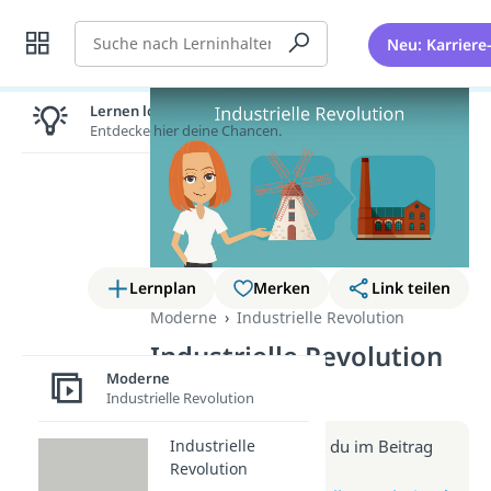
Suche
Neu: Karriere
Lernen lohnt sich!
Entdecke hier deine Chancen.
Lernplan
Merken
Link teilen
Moderne
Industrielle Revolution
Industrielle Revolution
Moderne
(Video)
Industrielle Revolution
Weitere Infos erhältst du im Beitrag
Industrielle
Revolution
zum Video