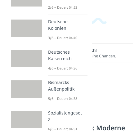
2/6 – Dauer: 04:53
Deutsche
Kolonien
3/6 – Dauer: 04:40
Lernen lohnt sich!
Deutsches
Entdecke hier deine Chancen.
Kaiserreich
4/6 – Dauer: 04:36
Bismarcks
Außenpolitik
5/6 – Dauer: 04:38
Sozialistengeset
z
Weitere Inhalte: Moderne
6/6 – Dauer: 04:31
Nachkriegszeit