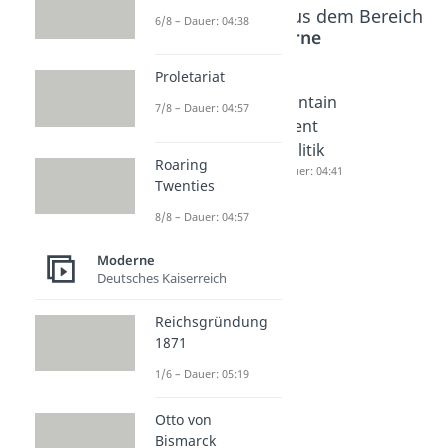
Beliebte Inhalte aus dem Bereich
6/8 – Dauer: 04:38
Moderne
Proletariat
Wirtscha
Kalter
Contain
7/8 – Dauer: 04:57
ftswund
Krieg
ment
er
Dauer: 05:07
Politik
Roaring
Dauer: 05:08
Dauer: 04:41
Twenties
8/8 – Dauer: 04:57
Moderne
Deutsches Kaiserreich
Reichsgründung
1871
1/6 – Dauer: 05:19
Otto von
Bismarck