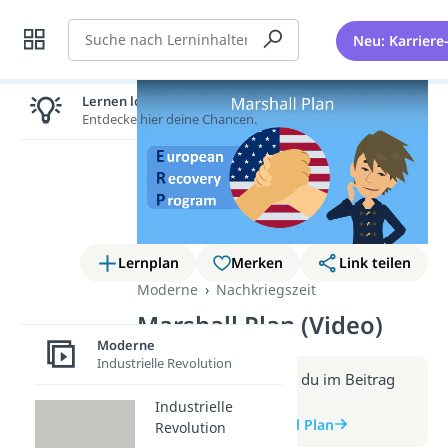
Suche
Neu: Karriere
Lernen lohnt sich!
Entdecke hier deine Chancen.
Lernplan
Merken
Link teilen
Moderne
Nachkriegszeit
Marshall Plan (Video)
Moderne
Industrielle Revolution
Weitere Infos erhältst du im Beitrag
zum Video
Industrielle
zum Beitrag: Marshall Plan
Revolution