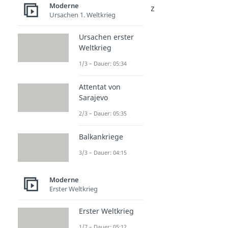
Moderne
Potsdamer Konferenz
Ursachen 1. Weltkrieg
Dauer: 04:29
Nachkriegszeit
Ursachen erster
Dauer: 05:42
Weltkrieg
Gründung BRD
Dauer: 04:49
1/3 – Dauer: 05:34
Gründung DDR
Dauer: 05:21
Attentat von
Stalin Note
Sarajevo
Dauer: 05:37
DDR und BRD
2/3 – Dauer: 05:35
Dauer: 05:09
Marshall Plan
Balkankriege
Dauer: 05:08
3/3 – Dauer: 04:15
Wirtschaftswunder
Dauer: 05:08
Moderne
Erster Weltkrieg
Erster Weltkrieg
1/7 – Dauer: 05:12