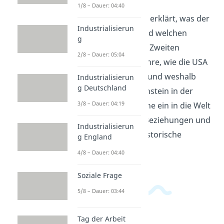
1/8 – Dauer: 04:40
In diesem Video wird erklärt, was der
Industrialisierun
Marshall Plan war und welchen
g
Einfluss er nach dem Zweiten
2/8 – Dauer: 05:04
Weltkrieg hatte. Erfahre, wie die USA
Europa unterstützte und weshalb
Industrialisierun
g Deutschland
dieser Plan als Meilenstein in der
3/8 – Dauer: 04:19
Geschichte gilt. Tauche ein in die Welt
der internationalen Beziehungen und
Industrialisierun
entdecke wichtige historische
g England
Ereignisse.
4/8 – Dauer: 04:40
Soziale Frage
5/8 – Dauer: 03:44
Tag der Arbeit