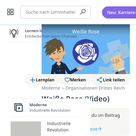
Suche
Neu: Karriere
Lernen lohnt sich!
Entdecke hier deine Chancen.
Lernplan
Merken
Link teilen
Moderne
Organisationen Drittes Reich
Weiße Rose (Video)
Moderne
Industrielle Revolution
Weitere Infos erhältst du im Beitrag
zum Video
Industrielle
zum Beitrag: Weiße Rose
Revolution