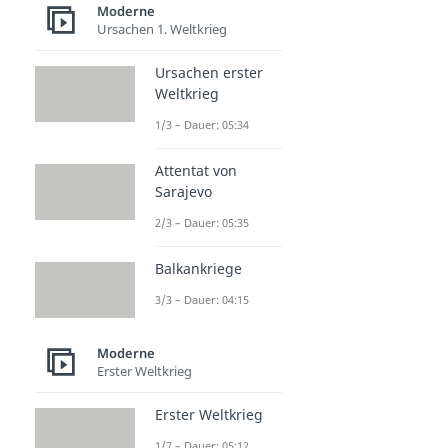
Moderne
Gestapo
Ursachen 1. Weltkrieg
Dauer: 04:20
SS
Ursachen erster
Dauer: 05:17
Weltkrieg
Hitlerjugend
Dauer: 04:38
1/3 – Dauer: 05:34
Weiße Rose
Dauer: 04:25
Attentat von
Edelweißpiraten
Sarajevo
Dauer: 04:09
2/3 – Dauer: 05:35
Balkankriege
3/3 – Dauer: 04:15
Moderne
Erster Weltkrieg
Erster Weltkrieg
1/7 – Dauer: 05:12