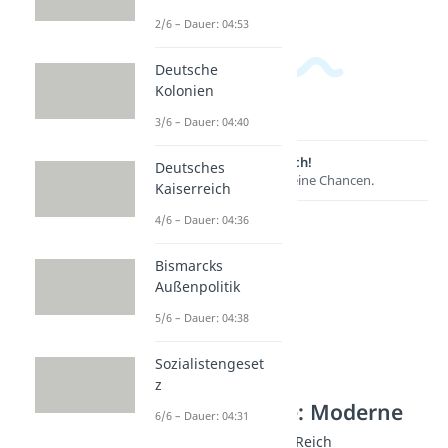
2/6 – Dauer: 04:53
Deutsche
Kolonien
3/6 – Dauer: 04:40
Lernen lohnt sich!
Deutsches
Entdecke hier deine Chancen.
Kaiserreich
4/6 – Dauer: 04:36
Bismarcks
Außenpolitik
5/6 – Dauer: 04:38
Sozialistengeset
z
Weitere Inhalte: Moderne
6/6 – Dauer: 04:31
Organisationen Drittes Reich