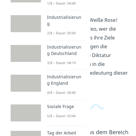
1/8 – Dauer: 04:40
Lerne mehr über die
Industrialisierun
Widerstandsgruppe Weiße Rose!
g
Erfahre in diesem Video, wer die
2/8 – Dauer: 05:04
Mitglieder waren, was ihre Ziele
waren und wie sie gegen die
Industrialisierun
g Deutschland
nationalsozialistische Diktatur
3/8 – Dauer: 04:19
kämpften. Tauche ein in die
Geschichte und die Bedeutung dieser
Industrialisierun
mutigen Menschen.
g England
4/8 – Dauer: 04:40
Soziale Frage
5/8 – Dauer: 03:44
Beliebte Inhalte aus dem Bereich
Tag der Arbeit