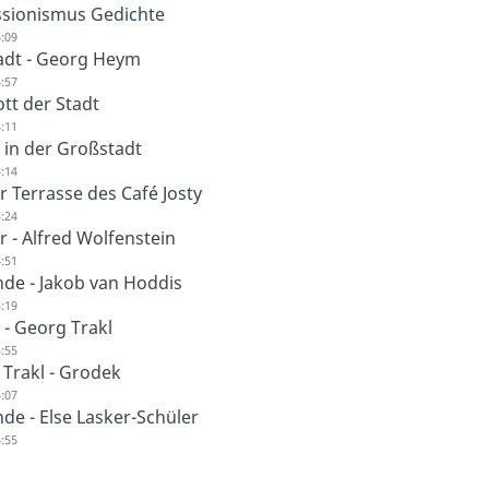
ssionismus Gedichte
:09
adt - Georg Heym
:57
tt der Stadt
:11
in der Großstadt
:14
r Terrasse des Café Josty
:24
r - Alfred Wolfenstein
:51
de - Jakob van Hoddis
:19
l - Georg Trakl
:55
Trakl - Grodek
:07
de - Else Lasker-Schüler
:55