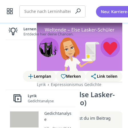
Suche
Neu: Karriere
Lernen lohnt sich!
Entdecke hier deine Chancen.
Lernplan
Merken
Link teilen
Lyrik
Expressionismus Gedichte
Weltende – Else Lasker-
Lyrik
Schüler (Video)
Gedichtanalyse
Gedichtanalys
Weitere Infos erhältst du im Beitrag
e
zum Video