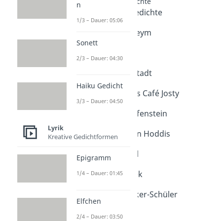
Expressionismus Gedichte
n
Expressionismus Gedichte
1/3 – Dauer: 05:06
Dauer: 05:09
Die Stadt - Georg Heym
Sonett
Dauer: 04:57
Der Gott der Stadt
2/3 – Dauer: 04:30
Dauer: 05:11
Augen in der Großstadt
Dauer: 05:14
Haiku Gedicht
Auf der Terrasse des Café Josty
3/3 – Dauer: 04:50
Dauer: 05:24
Städter - Alfred Wolfenstein
Dauer: 04:51
Lyrik
Weltende - Jakob van Hoddis
Kreative Gedichtformen
Dauer: 05:19
Verfall - Georg Trakl
Epigramm
Dauer: 04:55
Georg Trakl - Grodek
1/4 – Dauer: 01:45
Dauer: 05:07
Weltende - Else Lasker-Schüler
Elfchen
Dauer: 04:55
2/4 – Dauer: 03:50