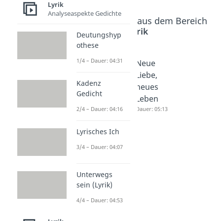
Lyrik
Analyseaspekte Gedichte
Beliebte Inhalte aus dem Bereich
Lyrik
Deutungshyp
othese
1/4 – Dauer: 04:31
Auf dem
Das
Neue
See -
Göttliche
Liebe,
Kadenz
Goethe
- Goethe
neues
Gedicht
Dauer: 04:57
Dauer: 05:01
Leben
2/4 – Dauer: 04:16
Dauer: 05:13
Lyrisches Ich
3/4 – Dauer: 04:07
Unterwegs
sein (Lyrik)
4/4 – Dauer: 04:53