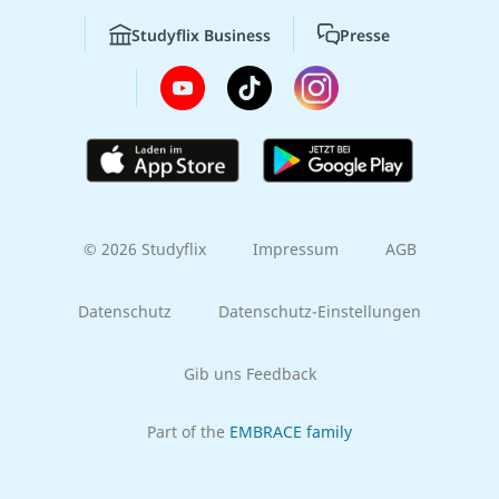
Studyflix Business
Presse
© 2026 Studyflix
Impressum
AGB
Datenschutz
Datenschutz-Einstellungen
Gib uns Feedback
Part of the
EMBRACE family