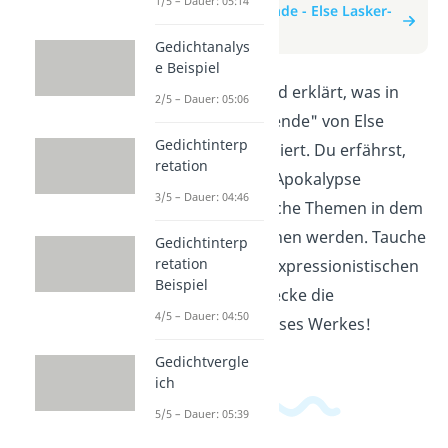
1/5 – Dauer: 05:14
zum Beitrag: Weltende - Else Lasker-
Schüler
Gedichtanalys
e Beispiel
In diesem Video wird erklärt, was in
2/5 – Dauer: 05:06
dem Gedicht "Weltende" von Else
Gedichtinterp
Lasker-Schüler passiert. Du erfährst,
retation
wie die Autorin die Apokalypse
3/5 – Dauer: 04:46
beschreibt und welche Themen in dem
Gedicht angesprochen werden. Tauche
Gedichtinterp
retation
ein in die Welt der expressionistischen
Beispiel
Dichtung und entdecke die
4/5 – Dauer: 04:50
Vielschichtigkeit dieses Werkes!
Gedichtvergle
ich
5/5 – Dauer: 05:39