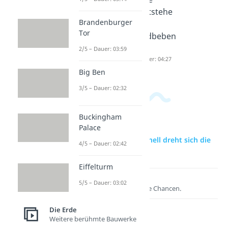
der Erde
ktonik
entstehe
Brandenburger
Dauer: 03:39
Dauer: 04:59
n
Tor
Erdbeben
?
2/5 – Dauer: 03:59
Dauer: 04:27
Big Ben
3/5 – Dauer: 02:32
Buckingham
Palace
zur Videoseite: Wie schnell dreht sich die
4/5 – Dauer: 02:42
Erde?
Eiffelturm
Lernen lohnt sich!
5/5 – Dauer: 03:02
Entdecke hier deine Chancen.
Die Erde
Weitere berühmte Bauwerke