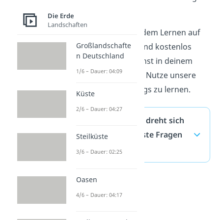
anwendest.
Die Erde
Landschaften
Starte noch heute mit dem Lernen auf
Großlandschafte
Studyflix. Alle Inhalte sind kostenlos
n Deutschland
verfügbar, und du kannst in deinem
1/6 – Dauer: 04:09
eigenen Tempo lernen. Nutze unsere
App, um auch unterwegs zu lernen.
Küste
2/6 – Dauer: 04:27
In welche Richtung dreht sich
die Erde? — häufigste Fragen
Steilküste
(ausklappen)
3/6 – Dauer: 02:25
Oasen
4/6 – Dauer: 04:17