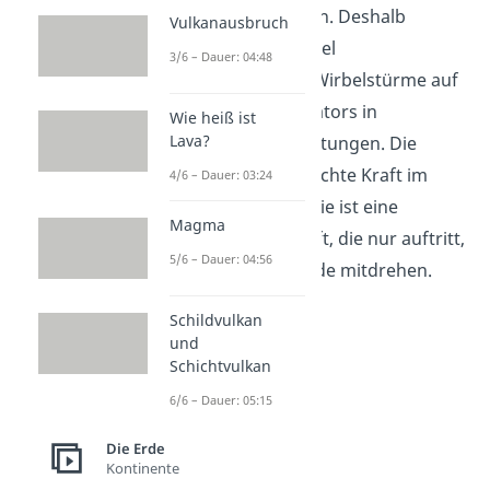
Uhrzeigersinn bewegen. Deshalb
Vulkanausbruch
drehen sich zum Beispiel
3/6 – Dauer: 04:48
Tiefdruckgebiete und Wirbelstürme auf
beiden Seiten des Äquators in
Wie heiß ist
Lava?
entgegengesetzte Richtungen. Die
Corioliskraft ist keine echte Kraft im
4/6 – Dauer: 03:24
physikalischen Sinne. Sie ist eine
Magma
sogenannte Scheinkraft, die nur auftritt,
5/6 – Dauer: 04:56
weil wir uns mit der Erde mitdrehen.
Schildvulkan
und
Schichtvulkan
6/6 – Dauer: 05:15
Die Erde
Kontinente