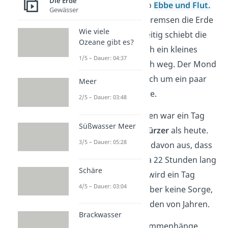
Die Erde
dabei die Gezeiten, also
Ebbe und Flut.
Gewässer
Diese Gezeitenwellen bremsen die Erde
Wie viele
ganz leicht ab. Gleichzeitig schiebt die
Ozeane gibt es?
Erde den Mond dadurch ein kleines
1/5 – Dauer: 04:37
bisschen weiter von sich weg. Der Mond
entfernt sich also jährlich um ein paar
Meer
Zentimeter von der Erde.
2/5 – Dauer: 03:48
Vor Milliarden von Jahren war ein Tag
Süßwasser Meer
auf der Erde deutlich
kürzer
als heute.
3/5 – Dauer: 05:28
Wissenschaftler gehen davon aus, dass
ein Tag früher nur etwa 22 Stunden lang
Schäre
war. In ferner Zukunft wird ein Tag
4/5 – Dauer: 03:04
länger sein als heute. Aber keine Sorge,
das dauert noch Milliarden von Jahren.
Brackwasser
Wenn dich solche Zusammenhänge