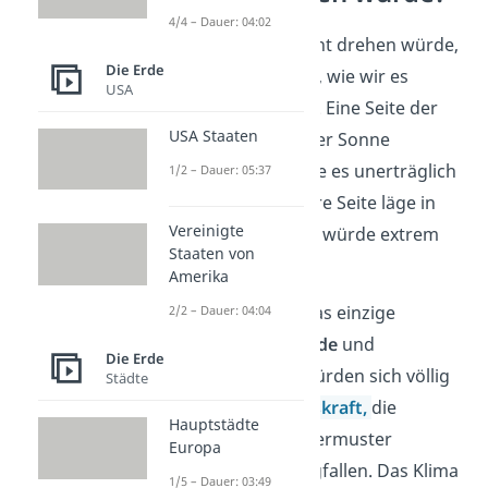
4/4 – Dauer: 04:02
Wenn die Erde sich nicht drehen würde,
Die Erde
wäre das Leben auf ihr, wie wir es
USA
kennen,
nicht möglich
. Eine Seite der
USA Staaten
Erde wäre dauerhaft der Sonne
zugewandt. Dort würde es unerträglich
1/2 – Dauer: 05:37
heiß werden. Die andere Seite läge in
Vereinigte
ewiger Dunkelheit und würde extrem
Staaten von
kalt werden.
Amerika
Doch das wäre nicht das einzige
2/2 – Dauer: 04:04
Problem. Auch die
Winde
und
Die Erde
Meeresströmungen
würden sich völlig
Städte
verändern. Die
Corioliskraft,
die
Hauptstädte
Strömungen und Wettermuster
Europa
beeinflusst, würde wegfallen. Das Klima
1/5 – Dauer: 03:49