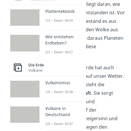
dieselbe Richtung. Das liegt daran, wie
Plattentektonik
unser Sonnensystem entstanden ist. Vor
Milliarden von Jahren bestand es aus
1/2 – Dauer: 04:59
einer riesigen, rotierenden Wolke aus
Wie entstehen
Gas und Staub. Als sich daraus Planeten
Erdbeben?
bildeten, behielten sie diese
2/2 – Dauer: 04:27
Drehbewegung bei.
Die Erde
Die Drehrichtung der Erde hat auch
Vulkane
direkte Auswirkungen auf unser Wetter.
Vulkanismus
Durch die Rotation entsteht die
1/6 – Dauer: 03:38
sogenannte
Corioliskraft
. Sie sorgt
dafür, dass sich Winde und
Vulkane in
Meeresströmungen auf der
Deutschland
Nordhalbkugel im Uhrzeigersinn und
2/6 – Dauer: 02:47
auf der Südhalbkugel gegen den