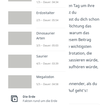
1/5 – Dauer: 04:34
Die Erde dreht sich jeden Tag um ihre
eigene Achse. Das weißt du
Erdzeitalter
wahrscheinlich. Aber hast du dich schon
2/5 – Dauer: 05:54
mal gefragt, in welche Richtung das
eigentlich passiert und warum das
Dinosaurier
Arten
überhaupt so ist? In diesem Beitrag
3/5 – Dauer: 05:03
beantworten wir dir die wichtigsten
Fragen rund um die Erdrotation, die
Saurier
Corioliskraft
und was passieren würde,
4/5 – Dauer: 03:39
wenn die Erde einfach aufhören würde,
sich zu drehen.
Megalodon
Die Antworten sind spannender, als du
5/5 – Dauer: 04:58
vielleicht denkst. Also: Auf geht’s!
Die Erde
Fakten rund um die Erde