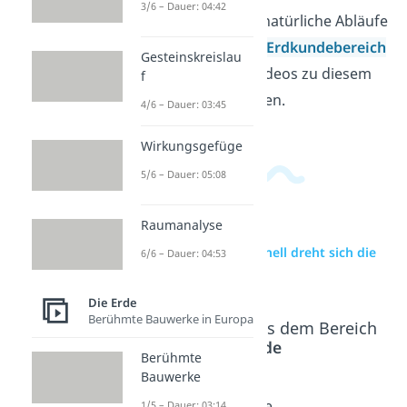
3/6 – Dauer: 04:42
gleich wirken und wie natürliche Abläufe
zusammenhängen. Im
Erdkundebereich
Gesteinskreislau
findest du passende Videos zu diesem
f
und verwandten Themen.
4/6 – Dauer: 03:45
Wirkungsgefüge
5/6 – Dauer: 05:08
Raumanalyse
zur Videoseite: Wie schnell dreht sich die
6/6 – Dauer: 04:53
Erde?
Die Erde
Berühmte Bauwerke in Europa
Beliebte Inhalte aus dem Bereich
Die Erde
Berühmte
Bauwerke
Zeitzonen
Plattente
Wie
1/5 – Dauer: 03:14