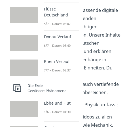
Flüsse
Wir bieten dir eine umfassende digitale
Deutschland
Lernplattform mit tausenden
5/7 – Dauer: 05:02
Lernvideos
, die alle wichtigen
Physikthemen abdecken. Unsere Inhalte
Donau Verlauf
sind speziell auf die deutschen
6/7 – Dauer: 03:40
Lehrpläne abgestimmt und erklären
physikalische Zusammenhänge in
Rhein Verlauf
verständlichen, kurzen Einheiten. Du
7/7 – Dauer: 03:37
findest bei uns sowohl
Grundlagenwissen als auch vertiefende
Die Erde
Gewässer: Phänomene
Inhalte zu allen Themenbereichen.
Ebbe und Flut
Unser Lernangebot für Physik umfasst:
1/6 – Dauer: 04:30
Strukturierte Lernvideos zu allen
wichtigen Themen wie Mechanik,