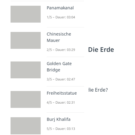
Panamakanal
1/5 – Dauer: 03:04
Chinesische
Mauer
Weitere Inhalte: Die Erde
2/5 – Dauer: 03:29
Fakten rund um die Erde
Golden Gate
Aufbau der Erde
Bridge
Dauer: 02:52
Wie groß ist die Erde?
3/5 – Dauer: 02:47
Dauer: 03:30
Wie schnell dreht sich die Erde?
Freiheitsstatue
Dauer: 03:40
Zeitzonen der Erde
4/5 – Dauer: 02:31
Dauer: 03:39
Burj Khalifa
5/5 – Dauer: 03:13