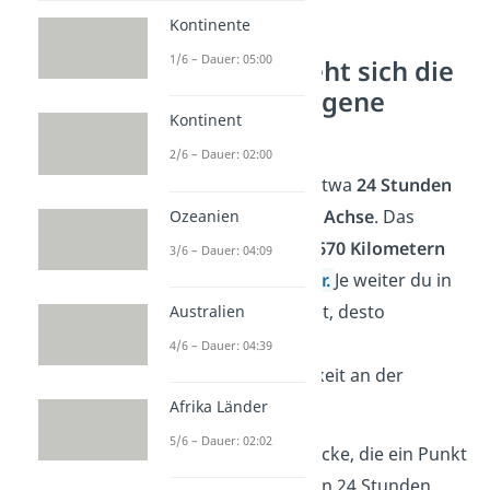
Kontinente
1/6 – Dauer: 05:00
Wie schnell dreht sich die
Erde um ihre eigene
Kontinent
Achse?
2/6 – Dauer: 02:00
Die Erde dreht sich in etwa
24 Stunden
einmal um ihre eigene Achse
. Das
Ozeanien
entspricht ungefähr
1.670 Kilometern
3/6 – Dauer: 04:09
pro Stunde
am
Äquator.
Je weiter du in
Richtung der Pole gehst, desto
Australien
langsamer ist die
4/6 – Dauer: 04:39
Rotationsgeschwindigkeit an der
Oberfläche.
Afrika Länder
5/6 – Dauer: 02:02
Am Äquator ist die Strecke, die ein Punkt
auf der Erdoberfläche in 24 Stunden