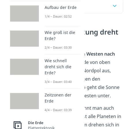
Inhaltsübersicht
Aufbau der Erde
1/4 – Dauer: 02:52
In welche Richtung dreht
Wie groß ist die
sich die Erde?
Erde?
2/4 – Dauer: 03:30
Die Erde dreht sich
von Westen nach
Wie schnell
Osten
. Wenn du die Erde von oben
dreht sich die
betrachtest, also vom Nordpol aus,
Erde?
dann dreht sie sich gegen den
3/4 – Dauer: 03:40
Uhrzeigersinn. Deshalb geht die Sonne
Zeitzonen der
im Osten auf und im Westen unter.
Erde
Diese Drehrichtung nennt man auch
4/4 – Dauer: 03:39
prograde Rotation
. Fast alle Planeten in
Die Erde
unserem Sonnensystem drehen sich in
Plattentektonik