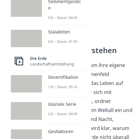
Sedimentgestei
n
5/6 – Dauer: 04:50
Stalaktiten
6/6 – Dauer: 01:59
Erdrotation verstehen
Die Erde
Landschaftsentstehung
Die Drehung der Erde um ihre eigene
Achse gehört zum Themenfeld
Desertifikation
Erdrotation und prägt das Leben auf
1/6 – Dauer: 05:16
unserem Planeten. Wer sich mit
Erdrotation beschäftigt, ordnet
Glaziale Serie
Bewegungen der Erde im Weltall ein und
2/6 – Dauer: 04:39
verknüpft sie mit Tag und Nacht,
Winden und Klima. So wird klar, warum
Geofaktoren
Bewegungen auf der Erde nicht überall