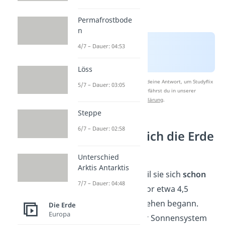
Permafrostbode
n
4/7 – Dauer: 04:53
Löss
Nach Beantwortung speichern wir deine Antwort, um Studyflix
5/7 – Dauer: 03:05
zu verbessern. Mehr dazu erfährst du in unserer
Datenschutzerklärung
.
Steppe
6/7 – Dauer: 02:58
Warum dreht sich die Erde
überhaupt?
Unterschied
Arktis Antarktis
Die Erde dreht sich, weil sie sich
schon
7/7 – Dauer: 04:48
bei ihrer Entstehung
vor etwa 4,5
Milliarden Jahren zu drehen begann.
Die Erde
Europa
Damals entstand unser Sonnensystem