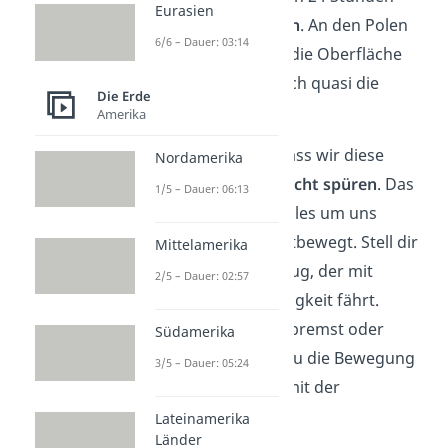
Eurasien
zurücklegt, am
größten
. An den Polen
6/6 – Dauer: 03:14
hingegen bewegt sich die Oberfläche
kaum. Dort befindet sich quasi die
Die Erde
Drehachse selbst.
Amerika
Interessant ist auch, dass wir diese
Nordamerika
Geschwindigkeit
gar nicht spüren
. Das
1/5 – Dauer: 06:13
liegt daran, dass sich alles um uns
herum gleichmäßig mitbewegt. Stell dir
Mittelamerika
vor, du sitzt in einem Zug, der mit
2/5 – Dauer: 02:57
konstanter Geschwindigkeit fährt.
Solange der Zug nicht bremst oder
Südamerika
beschleunigt, merkst du die Bewegung
3/5 – Dauer: 05:24
kaum. Genauso ist es mit der
Erdrotation.
Lateinamerika
Länder