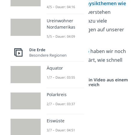
Wenn du mehr über
Physikthemen wie
4/5 – Dauer: 04:16
Bewegung und Kräfte
verstehen
möchtest, findest du dazu viele
Ureinwohner
Nordamerikas
verständliche Erklärungen auf unserer
5/5 – Dauer: 04:09
Plattform.
Die Erde
Tipp:
In unserem
Video
haben wir noch
Besondere Regionen
einmal ausführlich erklärt, wie schnell
Äquator
sich die Erde dreht.
1/7 – Dauer: 03:55
Studyflix vernetzt: Hier ein Video aus einem
anderen Bereich
Polarkreis
2/7 – Dauer: 03:37
Eiswüste
3/7 – Dauer: 04:51