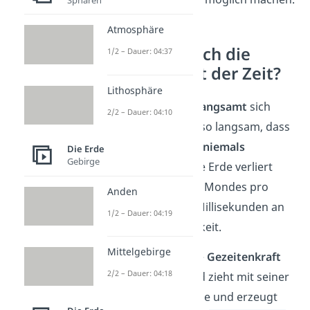
Atmosphäre
Verlangsamt sich die
1/2 – Dauer: 04:37
Erdrotation mit der Zeit?
Lithosphäre
Ja, die Erdrotation
verlangsamt
sich
2/2 – Dauer: 04:10
tatsächlich. Allerdings so langsam, dass
du es in deinem Leben
niemals
Die Erde
Gebirge
bemerken
würdest. Die Erde verliert
durch den Einfluss des Mondes pro
Anden
Jahrhundert etwa 1,4 Millisekunden an
1/2 – Dauer: 04:19
Rotationsgeschwindigkeit.
Mittelgebirge
Der Grund dafür ist die
Gezeitenkraft
2/2 – Dauer: 04:18
des Mondes. Der Mond zieht mit seiner
Schwerkraft an der Erde und erzeugt