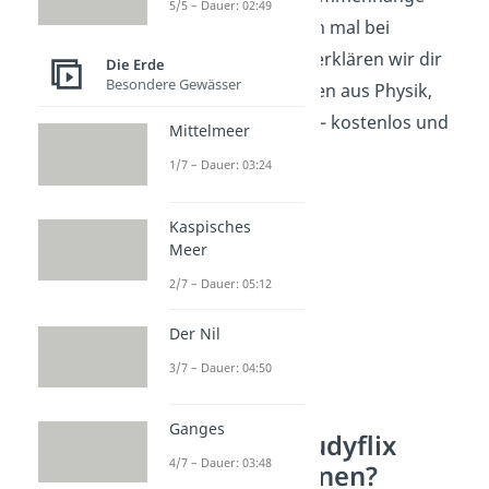
5/5 – Dauer: 02:49
faszinieren, schau doch mal bei
Studyflix
vorbei. Dort erklären wir dir
Die Erde
Besondere Gewässer
viele spannende Themen aus Physik,
Astronomie und mehr – kostenlos und
Mittelmeer
verständlich.
1/7 – Dauer: 03:24
Kaspisches
Meer
2/7 – Dauer: 05:12
Der Nil
3/7 – Dauer: 04:50
Ganges
Wie hilft dir Studyflix
4/7 – Dauer: 03:48
beim Physiklernen?