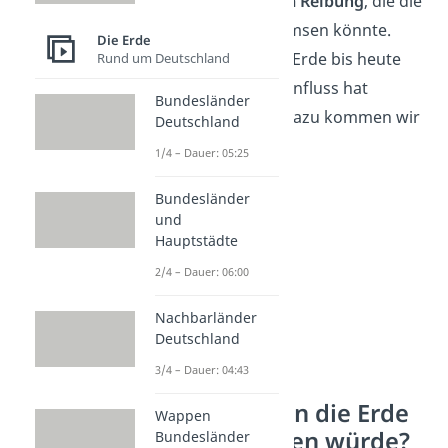
Im Weltall gibt es
kaum Reibung
, die die
Drehbewegung abbremsen könnte.
Die Erde
Deshalb dreht sich die Erde bis heute
Rund um Deutschland
weiter. Einen kleinen Einfluss hat
Bundesländer
allerdings der Mond. Dazu kommen wir
Deutschland
weiter unten.
1/4 – Dauer: 05:25
Bundesländer
und
Hauptstädte
2/4 – Dauer: 06:00
Nachbarländer
Deutschland
3/4 – Dauer: 04:43
Was wäre, wenn die Erde
Wappen
sich nicht drehen würde?
Bundesländer