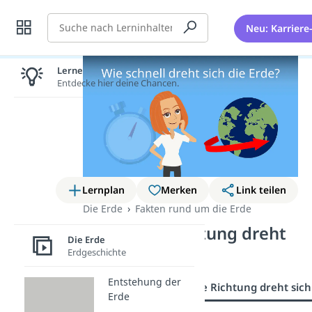
Suche
Neu: Karriere
Lernen lohnt sich!
Entdecke hier deine Chancen.
Lernplan
Merken
Link teilen
Die Erde
Fakten rund um die Erde
In welche Richtung dreht
Die Erde
sich die Erde?
Erdgeschichte
Entstehung der
Übersicht
In welche Richtung dreht sich
Erde