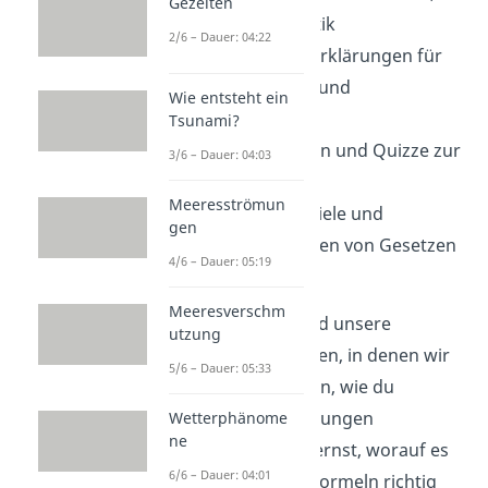
Gezeiten
Elektrizität und Optik
2/6 – Dauer: 04:22
Schritt-für-Schritt-Erklärungen für
komplexe Formeln und
Wie entsteht ein
Berechnungen
Tsunami?
Interaktive Übungen und Quizze zur
3/6 – Dauer: 04:03
Selbstkontrolle
Meeresströmun
Anschauliche Beispiele und
gen
Zusammenfassungen von Gesetzen
4/6 – Dauer: 05:19
und Phänomenen
Meeresverschm
Besonders hilfreich sind unsere
utzung
praxisnahen Erklärungen, in denen wir
5/6 – Dauer: 05:33
Schritt für Schritt zeigen, wie du
Aufgaben und Berechnungen
Wetterphänome
ne
systematisch löst. Du lernst, worauf es
6/6 – Dauer: 04:01
ankommt und wie du Formeln richtig