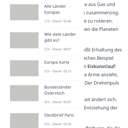
aus einer riesigen Wolke aus Gas und
Alle Länder
Europas
Staub, die sich langsam zusammenzog.
Dabei begann die Wolke zu rotieren.
1/5 – Dauer: 03:44
Diesen Drehimpuls haben die Planeten
Wie viele Länder
bis heute behalten.
gibt es?
Das Prinzip dahinter heißt Erhaltung des
2/5 – Dauer: 04:07
Drehimpulses.
Ein einfaches Beispiel
Europa Karte
kennst du vielleicht vom
Eiskunstlauf
:
3/5 – Dauer: 02:13
Wenn ein Eisläufer seine Arme anzieht,
dreht er sich schneller. Der Drehimpuls
Bundesländer
bleibt gleich, aber die
Österreich
Rotationsgeschwindigkeit ändert sich.
4/5 – Dauer: 05:07
Ähnlich lief das bei der Entstehung der
Steckbrief Paris
Erde ab.
5/5 – Dauer: 02:20