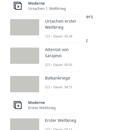
Moderne
Hitlerputsch
Ursachen 1. Weltkrieg
Dauer: 04:22
Machtergreifung Hitlers
Ursachen erster
Dauer: 05:29
Weltkrieg
Reichstagsbrand
Dauer: 04:26
1/3 – Dauer: 05:34
Ermächtigungsgesetz
Dauer: 04:10
Attentat von
Gleichschaltung
Sarajevo
Dauer: 04:28
Reichskristallnacht
2/3 – Dauer: 05:35
Dauer: 04:32
Balkankriege
3/3 – Dauer: 04:15
Moderne
Erster Weltkrieg
Erster Weltkrieg
1/7 – Dauer: 05:12