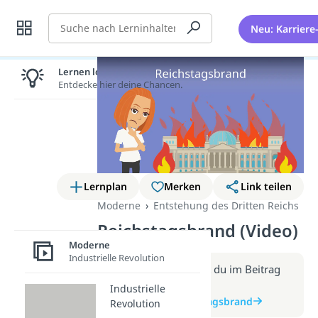
Suche
Neu: Karriere
Lernen lohnt sich!
Entdecke hier deine Chancen.
Lernplan
Merken
Link teilen
Moderne
Entstehung des Dritten Reichs
Reichstagsbrand (Video)
Moderne
Industrielle Revolution
Weitere Infos erhältst du im Beitrag
zum Video
Industrielle
zum Beitrag: Reichstagsbrand
Revolution