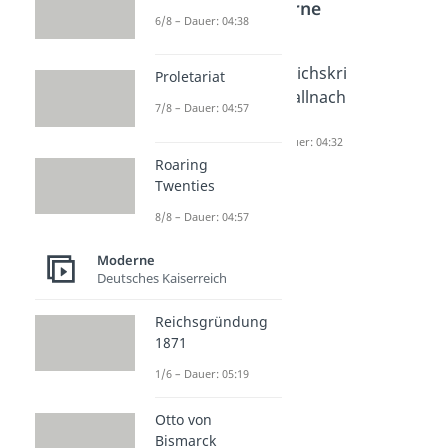
Moderne
6/8 – Dauer: 04:38
Ermächti
Gleichsc
Reichskri
Proletariat
gungsge
haltung
stallnach
7/8 – Dauer: 04:57
setz
Dauer: 04:28
t
Dauer: 04:10
Dauer: 04:32
Roaring
Twenties
8/8 – Dauer: 04:57
Moderne
Deutsches Kaiserreich
Reichsgründung
1871
1/6 – Dauer: 05:19
Otto von
Bismarck