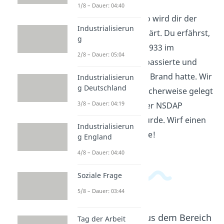
1/8 – Dauer: 04:40
In diesem Erklärvideo wird dir der
Industrialisierun
Reichstagsbrand erklärt. Du erfährst,
g
was am 27. Februar 1933 im
2/8 – Dauer: 05:04
Reichstagsgebäude passierte und
welche Folgen dieser Brand hatte. Wir
Industrialisierun
g Deutschland
klären, wer ihn möglicherweise gelegt
3/8 – Dauer: 04:19
hat und wie er von der NSDAP
instrumentalisiert wurde. Wirf einen
Industrialisierun
Blick in die Geschichte!
g England
4/8 – Dauer: 04:40
Soziale Frage
5/8 – Dauer: 03:44
Beliebte Inhalte aus dem Bereich
Tag der Arbeit