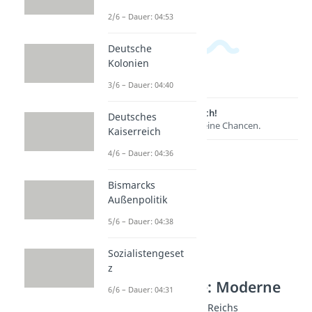
2/6 – Dauer: 04:53
Deutsche
Kolonien
3/6 – Dauer: 04:40
Lernen lohnt sich!
Deutsches
Entdecke hier deine Chancen.
Kaiserreich
4/6 – Dauer: 04:36
Bismarcks
Außenpolitik
5/6 – Dauer: 04:38
Sozialistengeset
z
Weitere Inhalte: Moderne
6/6 – Dauer: 04:31
Entstehung des Dritten Reichs