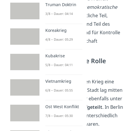
Truman Doktrin
DDR
(
Deutsche Demokratische
3/8 – Dauer: 04:14
Republik
): der östliche Teil,
kommunistisch und Teil des
Koreakrieg
Ostblocks →
stand für Kontrolle
4/8 – Dauer: 05:29
und Mangelwirtschaft
Kubakrise
Kalter Krieg: Die Rolle
5/8 – Dauer: 04:11
Berlins
Vietnamkrieg
Berlin spielte im Kalten Krieg eine
besondere Rolle: Die Stadt lag mitten
6/8 – Dauer: 05:55
in der
DDR
, war aber ebenfalls unter
den vier Mächten
aufgeteilt
. In Berlin
Ost West Konflikt
wurde deutlich wie unterschiedlich
7/8 – Dauer: 05:30
die beiden Systeme waren.