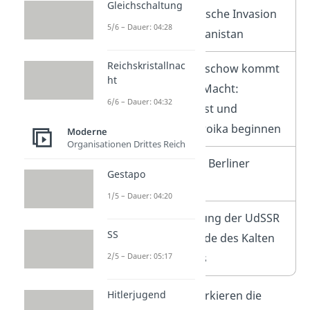
Gleichschaltung
1979
Sowjetische Invasion
5/6 – Dauer: 04:28
in Afghanistan
Reichskristallnac
1985
Gorbatschow kommt
ht
an die Macht:
6/6 – Dauer: 04:32
Glasnost und
Perestroika beginnen
Moderne
Organisationen Drittes Reich
1989
Fall der Berliner
Gestapo
Mauer
1/5 – Dauer: 04:20
1991
Auflösung der UdSSR
SS
und Ende des Kalten
2/5 – Dauer: 05:17
Krieges
Hitlerjugend
Diese
fünf Krisen
markieren die