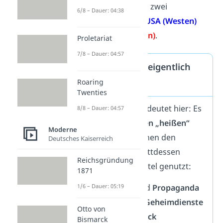
die Rivalität zwischen zwei
6/8 – Dauer: 04:38
Supermächten: den
USA (Westen)
und der
UdSSR (Osten)
.
Proletariat
7/8 – Dauer: 04:57
Warum heißt es eigentlich
Roaring
„Kalter Krieg“?
Twenties
Das Wort „
kalt
“ bedeutet hier: Es
8/8 – Dauer: 04:57
gibt
keinen direkten „heißen“
Moderne
Waffengang
zwischen den
Deutsches Kaiserreich
Hauptgegnern. Stattdessen
Reichsgründung
werden andere Mittel genutzt:
1871
1/6 – Dauer: 05:19
Drohungen
und
Propaganda
Spionage
und
Geheimdienste
Otto von
Wirtschaftsdruck
Bismarck