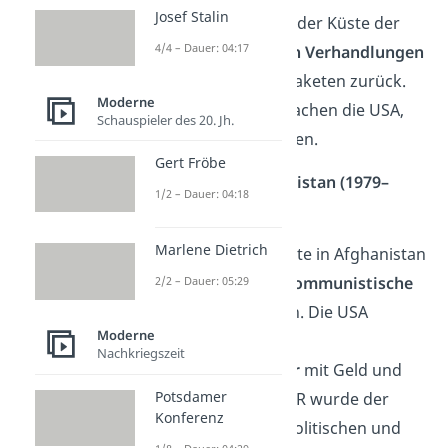
Josef Stalin
Kuba, also direkt vor der Küste der
4/4 – Dauer: 04:17
USA. Nach
intensiven Verhandlungen
zog die UdSSR ihre Raketen zurück.
Moderne
Im Gegenzug versprachen die USA,
Schauspieler des 20. Jh.
Kuba nicht anzugreifen.
Gert Fröbe
Einmarsch in Afghanistan (1979–
1/2 – Dauer: 04:18
1989)
Marlene Dietrich
Die UdSSR marschierte in Afghanistan
ein, um die dortige
kommunistische
2/2 – Dauer: 05:29
Regierung
zu stützen. Die USA
Moderne
unterstützten die
Nachkriegszeit
Widerstandskämpfer
mit Geld und
Potsdamer
Waffen. Für die UdSSR wurde der
Konferenz
Krieg zur enormen politischen und