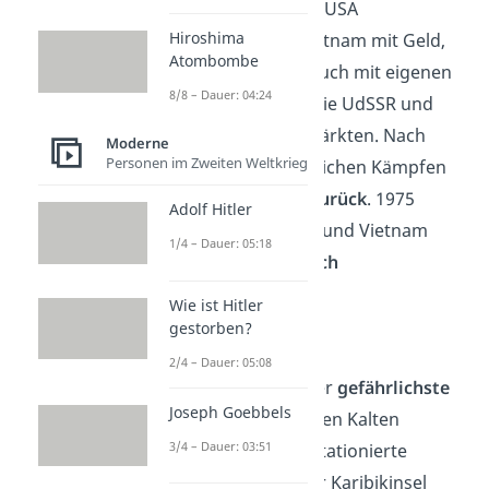
Süden
Vietnams. Die USA
Hiroshima
unterstützten Südvietnam mit Geld,
Atombombe
Waffen und später auch mit eigenen
8/8 – Dauer: 04:24
Soldaten
, während die UdSSR und
China den Norden stärkten. Nach
Moderne
Personen im Zweiten Weltkrieg
langen und verlustreichen Kämpfen
zogen
sich die USA
zurück
. 1975
Adolf Hitler
siegte Nordvietnam, und Vietnam
1/4 – Dauer: 05:18
wurde
kommunistisch
wiedervereinigt
.
Wie ist Hitler
gestorben?
Kubakrise
(1962)
2/4 – Dauer: 05:08
Die Kubakrise war der
gefährlichste
Joseph Goebbels
Moment
des gesamten Kalten
3/4 – Dauer: 03:51
Krieges. Die UdSSR stationierte
Atomraketen
auf der Karibikinsel