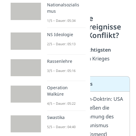
Nationalsozialis
mus
Was waren die
1/5 – Dauer: 05:34
wichtigsten Ereignisse
im Ost-West-Konflikt?
NS Ideologie
2/5 – Dauer: 05:13
Hier siehst du die
wichtigsten
Ereignisse
des Kalten Krieges
Rassenlehre
zusammengefasst:
3/5 – Dauer: 05:16
Jahr
Ereignis
Operation
Walküre
1947
Truman-Doktrin: USA
4/5 – Dauer: 05:22
beschließen die
Eindämmung des
Swastika
Kommunismus
5/5 – Dauer: 04:40
(
Containment
)