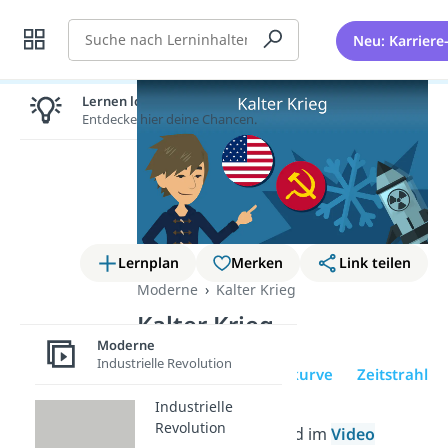
Suche
Neu: Karriere
Lernen lohnt sich!
Entdecke hier deine Chancen.
Lernplan
Merken
Link teilen
Moderne
Kalter Krieg
Kalter Krieg
Moderne
Industrielle Revolution
Übersicht
Fieberkurve
Zeitstrahl
Industrielle
Revolution
In diesem Beitrag und im
Video