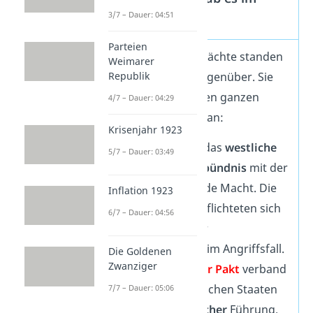
3/7 – Dauer: 04:51
Kalten Krieg?
Parteien
Die beiden Supermächte standen
Weimarer
Republik
sich
nicht allein
gegenüber. Sie
führten jeweils einen ganzen
4/7 – Dauer: 04:29
Block von Ländern an:
Krisenjahr 1923
Die
NATO
war das
westliche
5/7 – Dauer: 03:49
Verteidigungsbündnis
mit der
USA als führende Macht. Die
Inflation 1923
Mitglieder verpflichteten sich
6/7 – Dauer: 04:56
gegenseitig zur
Unterstützung im Angriffsfall.
Die Goldenen
Zwanziger
Der
Warschauer Pakt
verband
die osteuropäischen Staaten
7/7 – Dauer: 05:06
unter
sowjetischer
Führung.