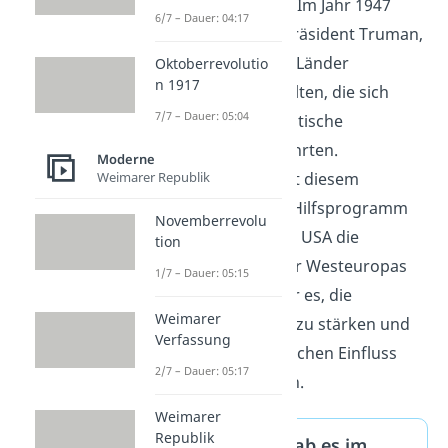
Truman-Doktrin:
Im Jahr 1947
6/7 – Dauer: 04:17
verkündete US-Präsident Truman,
dass die USA alle Länder
Oktoberrevolutio
n 1917
unterstützen wollten, die sich
7/7 – Dauer: 05:04
gegen kommunistische
Übernahmen wehrten.
Moderne
Marshallplan:
Mit diesem
Weimarer Republik
wirtschaftlichen Hilfsprogramm
Novemberrevolu
unterstützten die USA die
tion
zerstörten Länder Westeuropas
1/7 – Dauer: 05:15
finanziell. Ziel war es, die
Weimarer
Demokratie dort zu stärken und
Verfassung
den kommunistischen Einfluss
2/7 – Dauer: 05:17
zurückzudrängen.
Weimarer
Republik
Welche Blöcke gab es im