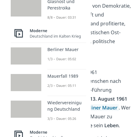
Glasnost und
Während West-Berlin von Demokratie,
Perestroika
freier Marktwirtschaft und
8/8 – Dauer: 03:31
wachsendem Wohlstand profitierte,
Moderne
herrschten im sozialistischen Ost-
Deutschland im Kalten Krieg
Berlin Planwirtschaft, politische
Berliner Mauer
Unterdrückung und
Mangelversorgung.
1/3 – Dauer: 05:02
Deshalb flohen bis 1961
Mauerfall 1989
hunderttausende
Menschen nach
2/3 – Dauer: 05:11
West-Berlin. Die DDR-Führung
reagierte darauf am
13. August 1961
Wiedervereinigu
mit dem Bau der
Berliner Mauer
. Wer
ng Deutschland
versuchte, illegal die Mauer zu
3/3 – Dauer: 05:26
überqueren,
riskierte
sein
Leben
.
Moderne