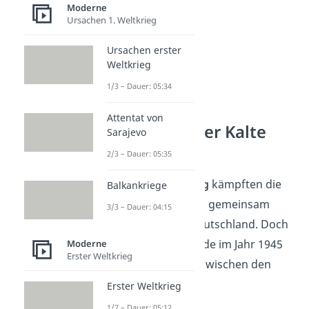
Moderne
Ursachen 1. Weltkrieg
Ursachen erster
Weltkrieg
1/3 – Dauer: 05:34
Attentat von
Wie begann der Kalte
Sarajevo
Krieg?
2/3 – Dauer: 05:35
Im
Zweiten Weltkrieg
kämpften die
Balkankriege
USA und UdSSR noch gemeinsam
3/3 – Dauer: 04:15
gegen das
Hitler
-Deutschland. Doch
direkt nach Kriegsende im Jahr 1945
Moderne
Erster Weltkrieg
begann die Rivalität zwischen den
zwei Supermächten.
Erster Weltkrieg
1/7 – Dauer: 05:12