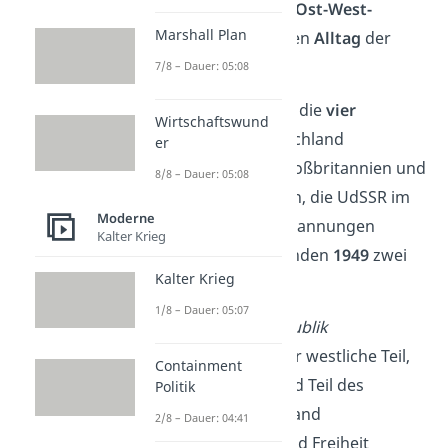
bekam. Hier traf der
Ost-West-
Marshall Plan
Konflikt
direkt auf den
Alltag
der
Menschen.
7/8 – Dauer: 05:08
Nach 1945 besetzten die
vier
Wirtschaftswund
Siegermächte
Deutschland
er
gemeinsam: USA, Großbritannien und
8/8 – Dauer: 05:08
Frankreich im Westen, die UdSSR im
Moderne
Osten. Als sich die Spannungen
Kalter Krieg
verschärften, entstanden
1949
zwei
Kalter Krieg
getrennte Staaten
:
1/8 – Dauer: 05:07
BRD
(
Bundesrepublik
Deutschland
): der westliche Teil,
Containment
demokratisch und Teil des
Politik
Westblocks →
stand
2/8 – Dauer: 04:41
für Wohlstand und Freiheit