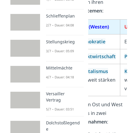
Ein Grund dafür lag in ihren
gegensätzlichen Systemen
:
Schlieffenplan
2/7 – Dauer: 04:08
USA (Westen)
UdS
Politik
Demokratie
Ein
Stellungskrieg
3/7 – Dauer: 05:09
Wirtschaft
Marktwirtschaft
Pla
Mittelmächte
Ziel
Kapitalismus
Ko
4/7 – Dauer: 04:18
weltweit stärken
wel
ver
Versailler
Vertrag
Die
Rivalität
zwischen Ost und West
5/7 – Dauer: 03:51
zeigte sich besonders in zwei
amerikanischen
Maßnahmen
:
Dolchstoßlegend
e