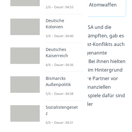
Wettrüsten
mit Atomwaffen
2/6 – Dauer: 04:53
Deutsche
Kolonien
Auch wenn sich die USA und die
UdSSR
nie direkt
bekämpften, gab es
3/6 – Dauer: 04:40
während des Ost-West-Konflikts auch
Deutsches
„heiße“
Kriege
— sogenannte
Kaiserreich
Stellvertreterkriege
. Bei ihnen hielten
4/6 – Dauer: 04:36
sich die Großmächte im Hintergrund
und unterstützten ihre Partner vor
Bismarcks
Außenpolitik
Ort mit Waffen und finanziellen
5/6 – Dauer: 04:38
Mitteln. Bekannte Beispiele dafür sind
der
Koreakrieg
und der
Sozialistengeset
Vietnamkrieg
.
z
6/6 – Dauer: 04:31