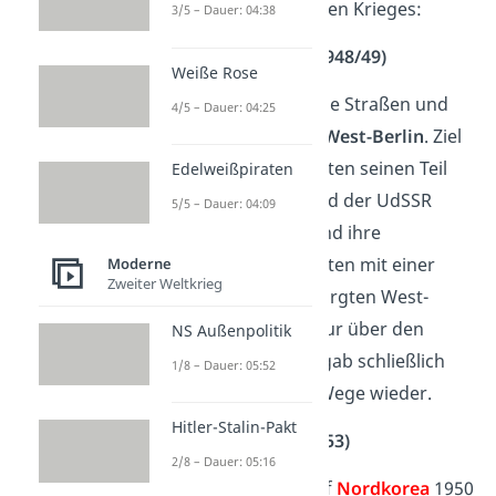
Höhepunkte des Kalten Krieges:
3/5 – Dauer: 04:38
Berliner Blockade (1948/49)
Weiße Rose
Die UdSSR
sperrte
alle Straßen und
4/5 – Dauer: 04:25
Schienenwege nach
West-Berlin
. Ziel
war es, dass der Westen seinen Teil
Edelweißpiraten
von Berlin aufgibt und der UdSSR
5/5 – Dauer: 04:09
überlässt. Die USA und ihre
Verbündeten reagierten mit einer
Moderne
Zweiter Weltkrieg
Luftbrücke
. Sie versorgten West-
Berlin
monatelang
nur über den
NS Außenpolitik
Luftweg. Die UdSSR gab schließlich
1/8 – Dauer: 05:52
auf und öffnete die Wege wieder.
Hitler-Stalin-Pakt
Koreakrieg
(1950–1953)
2/8 – Dauer: 05:16
Beim Koreakrieg griff
Nordkorea
1950