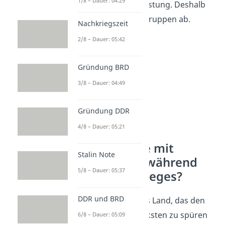
1/8 – Dauer: 04:29
wirtschaftlichen Belastung. Deshalb
zogen sie
1989
ihre Truppen ab.
Nachkriegszeit
2/8 – Dauer: 05:42
Gründung BRD
3/8 – Dauer: 04:49
Gründung DDR
4/8 – Dauer: 05:21
Was passierte mit
Stalin Note
Deutschland während
5/8 – Dauer: 05:37
des Kalten Krieges?
DDR und BRD
Deutschland
war das Land, das den
Kalten Krieg am stärksten zu spüren
6/8 – Dauer: 05:09