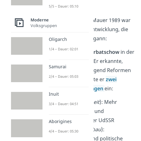
Krieg?
5/5 – Dauer: 05:10
Der Fall der Berliner Mauer 1989 war
Moderne
Volksgruppen
das
Ergebnis
einer Entwicklung, die
einige Jahre zuvor begann:
Oligarch
1/4 – Dauer: 02:01
1985 kam
Michail Gorbatschow
in der
UdSSR an die Macht. Er erkannte,
Samurai
dass das System dringend Reformen
2/4 – Dauer: 05:03
brauchte. Daher leitete er
zwei
wichtige Veränderungen
ein:
Inuit
Glasnost
(
Offenheit
): Mehr
3/4 – Dauer: 04:51
Meinungsfreiheit und
Transparenz in der UdSSR
Aborigines
Perestroika
(
Umbau
):
4/4 – Dauer: 05:30
Wirtschaftliche und politische