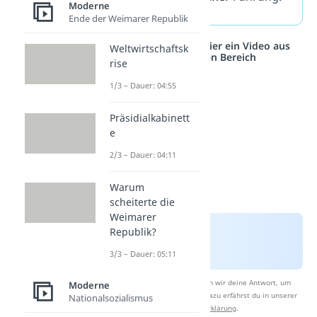
Moderne
Ende der Weimarer Republik
Studyflix vernetzt: Hier ein Video aus
Weltwirtschaftsk
einem anderen Bereich
rise
1/3 – Dauer: 04:55
Präsidialkabinett
e
2/3 – Dauer: 04:11
Warum
scheiterte die
Weimarer
Republik?
3/3 – Dauer: 05:11
Nach Beantwortung speichern wir deine Antwort, um
Moderne
Studyflix zu verbessern. Mehr dazu erfährst du in unserer
Nationalsozialismus
Datenschutzerklärung
.