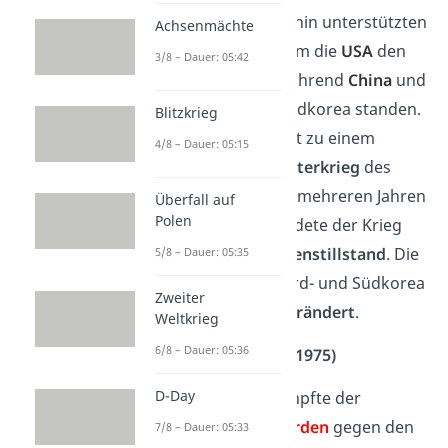
Südkorea
an. Daraufhin unterstützten
Achsenmächte
die
UNO
und vor allem die
USA
den
3/8 – Dauer: 05:42
Süden militärisch, während
China
und
die
UdSSR
hinter Nordkorea standen.
Blitzkrieg
So wurde der Konflikt zu einem
4/8 – Dauer: 05:15
typischen
Stellvertreterkrieg
des
Kalten Krieges. Nach mehreren Jahren
Überfall auf
Polen
schwerer Kämpfe endete der Krieg
1953 mit einem
Waffenstillstand
. Die
5/8 – Dauer: 05:35
Grenze
zwischen Nord- und Südkorea
Zweiter
blieb dabei
fast unverändert
.
Weltkrieg
6/8 – Dauer: 05:36
Vietnamkrieg
(1955–1975)
D-Day
Im Vietnamkrieg kämpfte der
kommunistische Norden
gegen den
7/8 – Dauer: 05:33