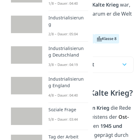
1/8 – Dauer: 04:40
erfährst du, was der
Kalte Krieg
war,
wie er begann und warum er die Welt
Industrialisierun
teilte.
g
2/8 – Dauer: 05:04
Klasse 12
Klasse 7
Klasse 8
Industrialisierun
g Deutschland
Inhaltsübersicht
3/8 – Dauer: 04:19
Industrialisierun
g England
Was war der Kalte Krieg?
4/8 – Dauer: 04:40
Wenn von
dem
Kalten Krieg
die Rede
Soziale Frage
ist, dann ist damit meistens der
Ost-
5/8 – Dauer: 03:44
West-Konflikt
zwischen
1945 und
1991
gemeint. Er war geprägt durch
Tag der Arbeit