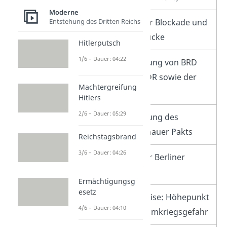
Moderne
Entstehung des Dritten Reichs
1948/49
Berliner Blockade und
Luftbrücke
Hitlerputsch
1/6 – Dauer: 04:22
1949
Gründung von BRD
und DDR sowie der
Machtergreifung
NATO
Hitlers
2/6 – Dauer: 05:29
1955
Gründung des
Warschauer Pakts
Reichstagsbrand
3/6 – Dauer: 04:26
1961
Bau der Berliner
Mauer
Ermächtigungsg
esetz
1962
Kubakrise: Höhepunkt
4/6 – Dauer: 04:10
der Atomkriegsgefahr