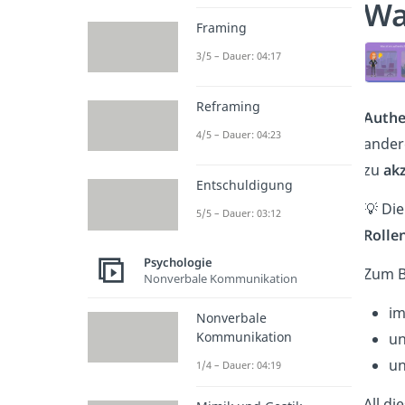
Wa
Framing
3/5 – Dauer: 04:17
Reframing
Authe
4/5 – Dauer: 04:23
ander
zu
ak
Entschuldigung
💡 Die
5/5 – Dauer: 03:12
Rolle
Psychologie
Zum B
Nonverbale Kommunikation
im
Nonverbale
Kommunikation
un
un
1/4 – Dauer: 04:19
All di