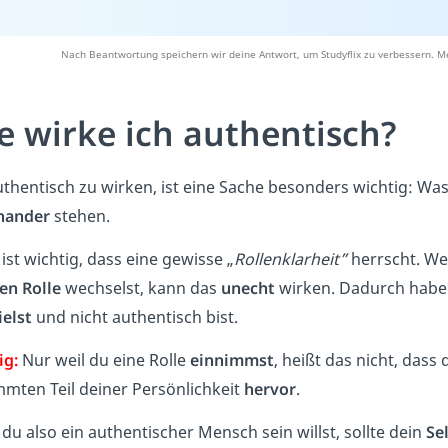
Nach Beantwortung speichern wir deine Antwort, um Studyflix zu verbessern. Me
e wirke ich authentisch?
thentisch zu wirken, ist eine Sache besonders wichtig: Wa
nander
stehen.
ist wichtig, dass eine gewisse „
Rollenklarheit”
herrscht. We
en Rolle
wechselst, kann das
unecht
wirken. Dadurch haben
ielst
und nicht authentisch bist.
ig:
Nur weil du eine Rolle
einnimmst
, heißt das nicht, dass 
mmten Teil deiner Persönlichkeit
hervor
.
u also ein authentischer Mensch sein willst, sollte dein
Se