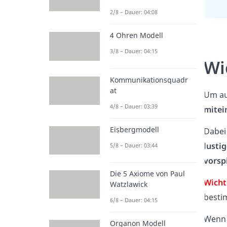
2/8 – Dauer: 04:08
4 Ohren Modell
3/8 – Dauer: 04:15
Wi
Kommunikationsquadr
at
Um au
4/8 – Dauer: 03:39
mitei
Eisbergmodell
Dabei 
lustig
5/8 – Dauer: 03:44
vorsp
Die 5 Axiome von Paul
Wicht
Watzlawick
besti
6/8 – Dauer: 04:15
Wenn d
Organon Modell