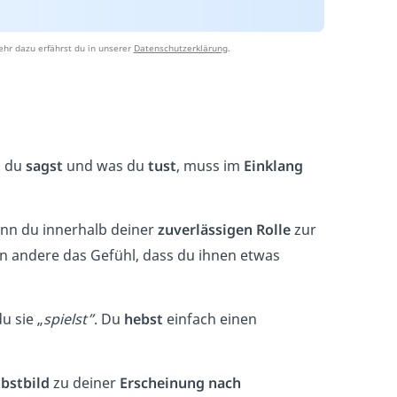
hr dazu erfährst du in unserer
Datenschutzerklärung
.
s du
sagst
und was du
tust
, muss im
Einklang
nn du innerhalb deiner
zuverlässigen Rolle
zur
 andere das Gefühl, dass du ihnen etwas
du sie „
spielst”
. Du
hebst
einfach einen
lbstbild
zu deiner
Erscheinung nach