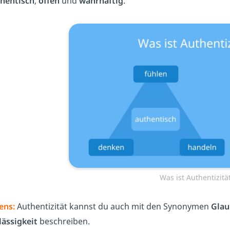
hentisch
,
offen
und
wahrhaftig
.
Was ist Authentizitä
ens:
Authentizität kannst du auch mit den Synonymen
Glau
lässigkeit
beschreiben.