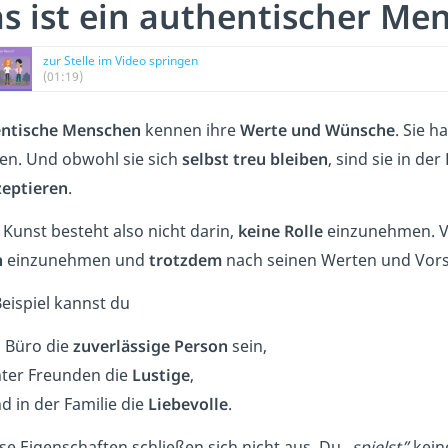
s ist ein authentischer Me
zur Stelle im Video springen
(01:19)
ntische Menschen
kennen ihre
Werte und Wünsche
. Sie 
en. Und obwohl sie sich
selbst treu bleiben
, sind sie in d
zeptieren
.
 Kunst besteht also nicht darin,
keine Rolle
einzunehmen. Vi
n
einzunehmen und
trotzdem
nach seinen Werten und Vors
eispiel kannst du
 Büro die
zuverlässige Person
sein,
ter Freunden die
Lustige
,
d in der Familie die
Liebevolle
.
ese Eigenschaften schließen sich nicht aus. Du „
spielst”
keine