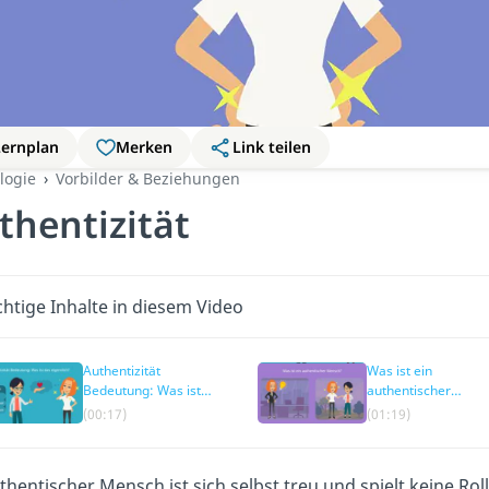
Lernplan
Merken
Link teilen
logie
Vorbilder & Beziehungen
thentizität
htige Inhalte in diesem Video
Authentizität
Was ist ein
Bedeutung: Was ist
authentischer
das eigentlich?
Mensch?
(00:17)
(01:19)
uthentischer Mensch ist sich selbst treu und spielt keine R