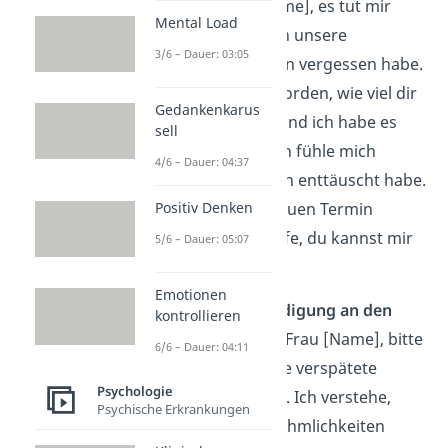
Freund
: „Lieber [Name], es tut mir
Mental Load
wirklich leid, dass ich unsere
3/6 – Dauer: 03:05
Verabredung gestern vergessen habe.
Mir ist bewusst geworden, wie viel dir
Gedankenkarus
daran gelegen hat, und ich habe es
sell
leider vermasselt. Ich fühle mich
4/6 – Dauer: 04:37
schlecht, weil ich dich enttäuscht habe.
Können wir einen neuen Termin
Positiv Denken
ausmachen? Ich hoffe, du kannst mir
5/6 – Dauer: 05:07
verzeihen.“
Emotionen
Beispiel 2: Entschuldigung an den
kontrollieren
Chef
: „Sehr geehrte Frau [Name], bitte
6/6 – Dauer: 04:11
entschuldigen Sie die verspätete
Psychologie
Abgabe des Berichts. Ich verstehe,
Psychische Erkrankungen
dass dies zu Unannehmlichkeiten