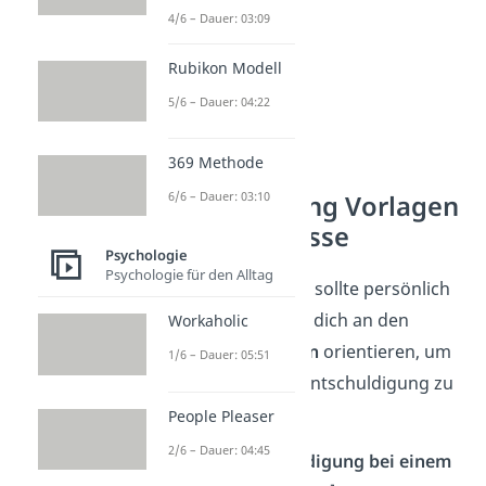
4/6 – Dauer: 03:09
Rubikon Modell
5/6 – Dauer: 04:22
369 Methode
6/6 – Dauer: 03:10
Entschuldigung Vorlagen
für viele Anlässe
Psychologie
Psychologie für den Alltag
Jede Entschuldigung sollte persönlich
sein, aber du kannst dich an den
Workaholic
folgenden
Beispielen
orientieren, um
1/6 – Dauer: 05:51
eine wirkungsvolle Entschuldigung zu
formulieren:
People Pleaser
2/6 – Dauer: 04:45
Beispiel 1: Entschuldigung bei einem