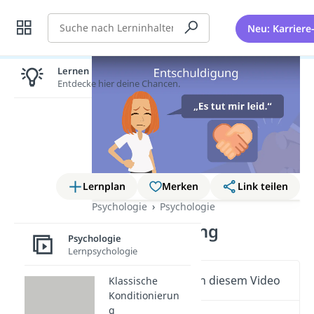
Suche
Neu: Karriere
Lernen lohnt sich!
Entdecke hier deine Chancen.
Lernplan
Merken
Link teilen
Psychologie
Psychologie
Entschuldigung
Psychologie
Lernpsychologie
Wichtige Inhalte in diesem Video
Klassische
Konditionierun
g