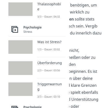
Thalassophobi
Es ist normal, Zeit zu benötigen, um
e
eine Entschuldigung wirklich zu
3/3 – Dauer: 04:32
akzeptieren.
Verzeihen
sollte stets
ehrlich und authentisch sein. Vergib
Psychologie
Stress
also nur dann, wenn du innerlich dazu
bereit bist.
Was ist Stress?
1/3 – Dauer: 03:02
Verzeihen bedeutet
nicht,
Fehlverhalten gutzuheißen oder zu
Überforderung
vergessen, sondern den
2/3 – Dauer: 03:56
Heilungsprozess zu beginnen. Es ist
wichtig, dass du offen über deine
Triggerwarnun
Gefühle sprichst und klare Grenzen
g
setzt. Selbstfürsorge spielt ebenfalls
3/3 – Dauer: 03:10
eine große Rolle, und Unterstützung
durch deine Freunde oder
Psychologie