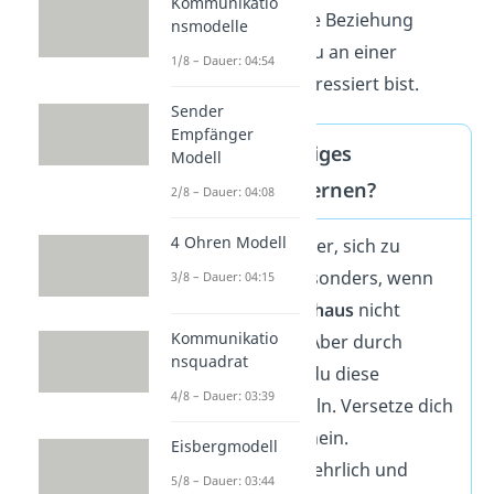
Kommunikatio
zeigt, dass dir die Beziehung
nsmodelle
wichtig ist und du an einer
1/8 – Dauer: 04:54
Versöhnung interessiert bist.
Sender
Empfänger
Kann man richtiges
Modell
Entschuldigen lernen?
2/8 – Dauer: 04:08
4 Ohren Modell
Es fällt vielen schwer, sich zu
entschuldigen. Besonders, wenn
3/8 – Dauer: 04:15
es ihnen im
Elternhaus
nicht
Kommunikatio
vorgelebt wurde. Aber durch
nsquadrat
Empathie
kannst du diese
4/8 – Dauer: 03:39
Fähigkeit entwickeln. Versetze dich
in den anderen hinein.
Eisbergmodell
Entschuldige dich ehrlich und
5/8 – Dauer: 03:44