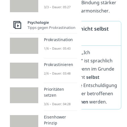
klären. So wird eure Bindung stärker
3/3 – Dauer: 05:27
und die Beziehung harmonischer.
Psychologie
Tipps gegen Prokrastination
Man kann sich nicht selbst
entschuldigen
Prokrastination
1/6 – Dauer: 05:43
Die Formulierung: „Ich
entschuldige mich“ ist sprachlich
Prokrastinieren
eigentlich falsch. Denn im Grunde
2/6 – Dauer: 03:48
kannst du dich nicht
selbst
entschuldigen
. Die Entschuldigung
Prioritäten
muss immer von der betroffenen
setzen
Person
angenommen
werden.
3/6 – Dauer: 04:28
Eisenhower
Prinzip