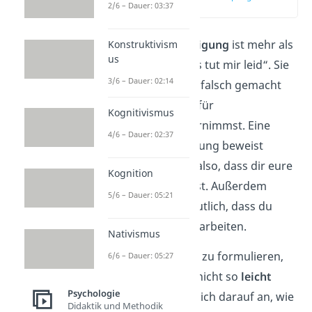
2/6 – Dauer: 03:37
(00:11)
Eine
gute Entschuldigung
ist mehr als
Konstruktivism
us
nur ein einfaches „Es tut mir leid“. Sie
3/6 – Dauer: 02:14
zeigt, dass du etwas falsch gemacht
hast und dass du dafür
Kognitivismus
Verantwortung
übernimmst. Eine
4/6 – Dauer: 02:37
ehrliche Entschuldigung beweist
deinem Gegenüber also, dass dir eure
Kognition
Beziehung
wichtig
ist. Außerdem
5/6 – Dauer: 05:21
machst du damit deutlich, dass du
bereit bist, an dir zu arbeiten.
Nativismus
Eine Entschuldigung zu formulieren,
6/6 – Dauer: 05:27
kann allerdings gar nicht so
leicht
Psychologie
sein. Es kommt nämlich darauf an, wie
Didaktik und Methodik