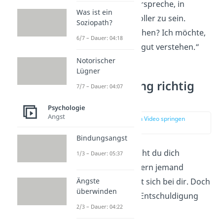
meine Worte und verspreche, in
Was ist ein
Zukunft rücksichtsvoller zu sein.
Soziopath?
Kannst du mir verzeihen? Ich möchte,
6/7 – Dauer: 04:18
dass wir uns wieder gut verstehen.“
Notorischer
Lügner
Entschuldigung richtig
7/7 – Dauer: 04:07
annehmen
Psychologie
Angst
zur Stelle im Video springen
(02:16)
Bindungsangst
Manchmal musst nicht du dich
1/3 – Dauer: 05:37
entschuldigen, sondern jemand
anderes entschuldigt sich bei dir. Doch
Ängste
überwinden
wie nimmst du eine Entschuldigung
2/3 – Dauer: 04:22
richtig an
?