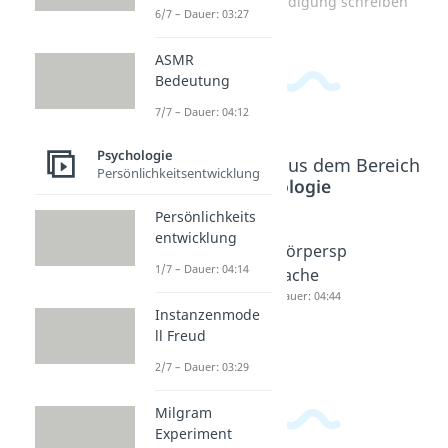
Zum Video: Entschuldigung schreiben
6/7 – Dauer: 03:27
ASMR
Bedeutung
7/7 – Dauer: 04:12
Psychologie
Beliebte Inhalte aus dem Bereich
Persönlichkeitsentwicklung
Psychologie
Persönlichkeits
entwicklung
Nonverb
Mimik
Körpersp
1/7 – Dauer: 04:14
ale
und
rache
Kommun
Gestik
Dauer: 04:44
Instanzenmode
ikation
Dauer: 03:58
ll Freud
Dauer: 04:19
2/7 – Dauer: 03:29
Milgram
Experiment