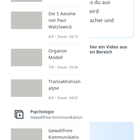
konkret. Zeige, dass du aus
Fehlern lernst. So wird
Die 5 Axiome
Entschuldigen einfacher und
von Paul
Watzlawick
wirkungsvoller.
6/8 – Dauer: 04:15
Studyflix vernetzt: Hier ein Video aus
Organon
einem anderen Bereich
Modell
7/8 – Dauer: 03:34
Transaktionsan
alyse
8/8 – Dauer: 04:52
Psychologie
Gewaltfreie Kommunikation
Gewaltfreie
Kommunikatio