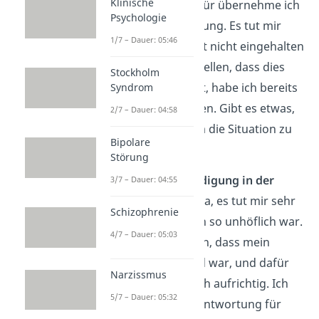
Klinische
geführt hat, und dafür übernehme ich
Psychologie
die volle Verantwortung. Es tut mir
1/7 – Dauer: 05:46
leid, dass ich die Frist nicht eingehalten
habe. Um sicherzustellen, dass dies
Stockholm
nicht erneut passiert, habe ich bereits
Syndrom
Maßnahmen ergriffen. Gibt es etwas,
2/7 – Dauer: 04:58
das ich tun kann, um die Situation zu
Bipolare
verbessern?“
Störung
Beispiel 3: Entschuldigung in der
3/7 – Dauer: 04:55
Familie
: „Liebe Mama, es tut mir sehr
Schizophrenie
leid, dass ich gestern so unhöflich war.
4/7 – Dauer: 05:03
Mir ist klar geworden, dass mein
Verhalten verletzend war, und dafür
Narzissmus
entschuldige ich mich aufrichtig. Ich
5/7 – Dauer: 05:32
übernehme die Verantwortung für