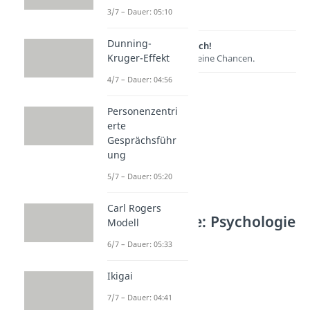
3/7 – Dauer: 05:10
Dunning-
Lernen lohnt sich!
Kruger-Effekt
Entdecke hier deine Chancen.
4/7 – Dauer: 04:56
Personenzentri
erte
Gesprächsführ
ung
5/7 – Dauer: 05:20
Carl Rogers
Weitere Inhalte: Psychologie
Modell
Psychologie
6/7 – Dauer: 05:33
Halo-Effekt
Dauer: 04:33
Ikigai
Schwarmintelligenz
7/7 – Dauer: 04:41
Dauer: 03:52