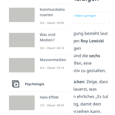
6 Bausteine
Kommunikatio
nsarten
zur Stelle im Video springen
(00:49)
2/4 – Dauer: 05:09
Eine gute Entschuldigung besteht laut
Was sind
Medien?
dem Sozialpsychologen
Roy Lewicki
aus mehreren wichtigen
3/4 – Dauer: 04:14
Komponenten. Hier sind die
sechs
Massenmedien
Bausteine
, die dir helfen, eine
4/4 – Dauer: 03:14
Entschuldigung effektiv zu gestalten:
Bedauern ausdrücken
: Zeige, dass
Psychologie
du aufrichtig bedauerst, was
geschehen ist. Ein ehrliches „Es tut
Halo-Effekt
mir leid“ ist wichtig, damit dein
1/5 – Dauer: 04:33
Gegenüber dir verzeihen kann.