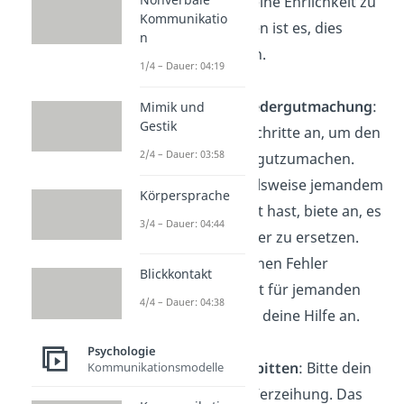
Gespräch, um deine Ehrlichkeit zu
Kommunikatio
zeigen. Am besten ist es, dies
n
persönlich zu tun.
1/4 – Dauer: 04:19
Angebot zur Wiedergutmachung
:
Mimik und
Gestik
Biete konkrete Schritte an, um den
2/4 – Dauer: 03:58
Schaden wieder gutzumachen.
Wenn du beispielsweise jemandem
Körpersprache
etwas beschädigt hast, biete an, es
3/4 – Dauer: 04:44
zu reparieren oder zu ersetzen.
Hast du durch einen Fehler
Blickkontakt
zusätzliche Arbeit für jemanden
4/4 – Dauer: 04:38
verursacht, biete deine Hilfe an.
Psychologie
Um Vergebung bitten
: Bitte dein
Kommunikationsmodelle
Gegenüber um Verzeihung. Das