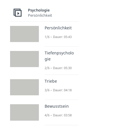
Framing
Dauer: 04:17
Psychologie
Reframing
Persönlichkeit
Dauer: 04:23
Entschuldigung
Persönlichkeit
Dauer: 03:12
1/6 – Dauer: 05:43
Tiefenpsycholo
gie
2/6 – Dauer: 05:30
Triebe
3/6 – Dauer: 04:18
Bewusstsein
4/6 – Dauer: 03:58