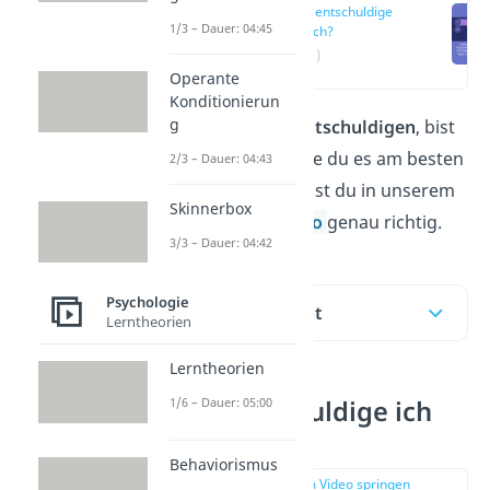
Wann entschuldige
1/3 – Dauer: 04:45
ich mich?
(00:11)
Operante
Konditionierun
g
Du möchtest dich
entschuldigen
, bist
dir aber unsicher, wie du es am besten
2/3 – Dauer: 04:43
formulierst? Dann bist du in unserem
Skinnerbox
Beitrag und im
Video
genau richtig.
3/3 – Dauer: 04:42
Psychologie
Inhaltsübersicht
Lerntheorien
Lerntheorien
Wann entschuldige ich
1/6 – Dauer: 05:00
mich?
Behaviorismus
zur Stelle im Video springen