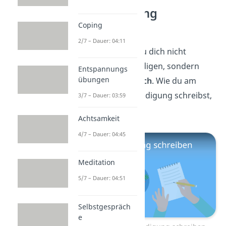
Entschuldigung
schreiben
Coping
2/7 – Dauer: 04:11
Manchmal kannst du dich nicht
persönlich entschuldigen, sondern
Entspannungs
übungen
machst
das
schriftlich
. Wie du am
besten eine Entschuldigung schreibst,
3/7 – Dauer: 03:59
erfährst du
hier.
Achtsamkeit
4/7 – Dauer: 04:45
Meditation
5/7 – Dauer: 04:51
Selbstgespräch
e