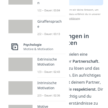
n
Nach Beantwortung speichern wir deine Antwort, um
1/2 – Dauer: 03:04
Studyflix zu verbessern. Mehr dazu erfährst du in unserer
Datenschutzerklärung
.
Giraffensprach
e
Entschuldigungen in
2/2 – Dauer: 03:13
Partnerschaften
Psychologie
Motive & Motivation
Entschuldigungen spielen eine
Extrinsische
wichtige Rolle in jeder
Partnerschaft
.
Motivation
Sie helfen, Konflikte zu lösen und das
1/3 – Dauer: 02:43
Vertrauen zu stärken. Ein aufrichtiges
„Es tut mir leid“ zeigt deinem Partner,
Intrinsische
Motivation
dass du seine Gefühle
respektierst
.
Dir
ist die
Beziehung
wichtig und du
2/3 – Dauer: 02:36
bemühst dich, Missverständnisse zu
Motive