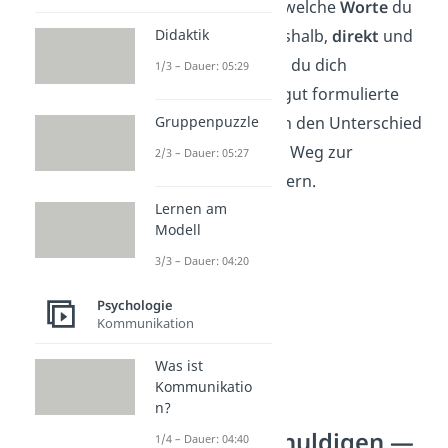
du etwas sagst und welche
Worte
du
Didaktik
wählst. Versuche deshalb,
direkt
und
klar
zu sagen, wofür du dich
1/3 – Dauer: 05:29
entschuldigst.
Eine gut formulierte
Gruppenpuzzle
Entschuldigung kann den Unterschied
ausmachen und den Weg zur
2/3 – Dauer: 05:27
Versöhnung
erleichtern.
Lernen am
Modell
3/3 – Dauer: 04:20
Psychologie
Kommunikation
Was ist
Kommunikatio
n?
Richtig entschuldigen —
1/4 – Dauer: 04:40