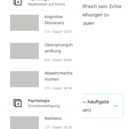
Reaktionen auf Stress
Therapeuten kann hilfreich sein. Echte
Vergebung
hilft, Beziehungen zu
Kognitive
Dissonanz
reparieren und Vertrauen
wiederherzustellen.
1/3 – Dauer: 03:57
Übersprungsh
andlung
2/3 – Dauer: 04:06
Abwehrmecha
nismen
3/3 – Dauer: 04:18
Psychologie
Entschuldigung — häufigste
Stressbewältigung
Fragen
(ausklappen)
Resilienz
1/7 – Dauer: 05:28