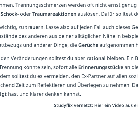
hmen. Trennungsschmerzen werden oft nicht ernst genug
r
Schock-
oder
Traumareaktionen
auslösen. Dafür solltest d
 wichtig, zu
trauern
. Lasse also auf jeden Fall auch dieses G
stände des anderen aus deiner alltäglichen Nähe in beispi
ettbezugs und anderer Dinge, die
Gerüche
aufgenommen hab
ll den Veränderungen solltest du aber
rational
bleiben. Ein 
 Trennung könnte sein, sofort alle
Erinnerungsstücke
an di
dem solltest du es vermeiden, den Ex-Partner auf allen so
ichend Zeit zum Reflektieren und Überlegen zu nehmen. D
igt
hast und klarer denken kannst.
Studyflix vernetzt: Hier ein Video aus 