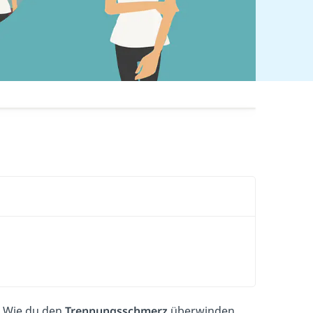
. Wie du den
Trennungsschmerz
überwinden