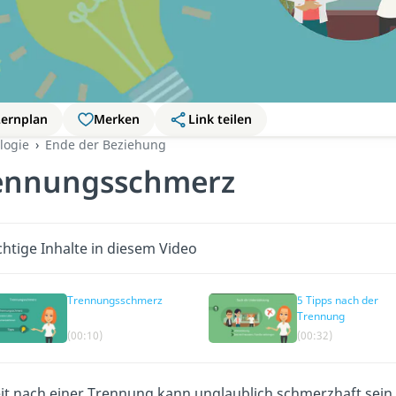
Lernplan
Merken
Link teilen
logie
Ende der Beziehung
ennungsschmerz
htige Inhalte in diesem Video
Trennungsschmerz
5 Tipps nach der
Trennung
(00:10)
(00:32)
eit nach einer Trennung kann unglaublich schmerzhaft sein