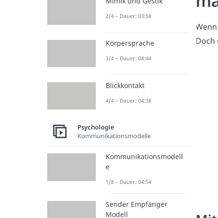
ma
Mimik und Gestik
2/4 – Dauer: 03:58
Wenn 
Doch e
Körpersprache
3/4 – Dauer: 04:44
Blickkontakt
4/4 – Dauer: 04:38
Psychologie
Kommunikationsmodelle
Kommunikationsmodell
e
1/8 – Dauer: 04:54
Sender Empfänger
Modell