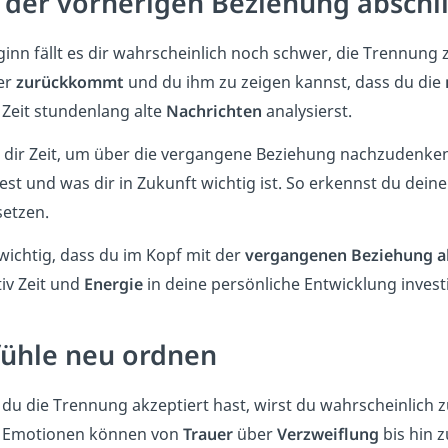
 der vorherigen Beziehung abschl
ginn fällt es dir wahrscheinlich noch schwer, die Trennung
er
zurückkommt
und du ihm zu zeigen kannst, dass du die
 Zeit stundenlang alte
Nachrichten
analysierst.
dir Zeit, um über die vergangene Beziehung nachzudenke
st und was dir in Zukunft wichtig ist. So erkennst du dein
etzen.
 wichtig, dass du im Kopf mit der
vergangenen Beziehung a
iv Zeit und
Energie
in deine persönliche Entwicklung investie
ühle neu ordnen
du die Trennung akzeptiert hast, wirst du wahrscheinlich z
 Emotionen können von
Trauer
über
Verzweiflung
bis hin 