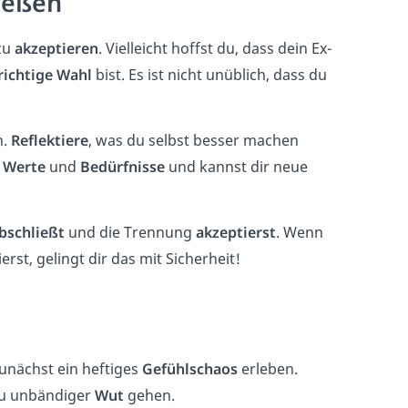
ießen
 zu
akzeptieren
. Vielleicht hoffst du, dass dein Ex-
richtige Wahl
bist. Es ist nicht unüblich, dass du
n.
Reflektiere
, was du selbst besser machen
e
Werte
und
Bedürfnisse
und kannst dir neue
bschließt
und die Trennung
akzeptierst
. Wenn
rst, gelingt dir das mit Sicherheit!
unächst ein heftiges
Gefühlschaos
erleben.
zu unbändiger
Wut
gehen.