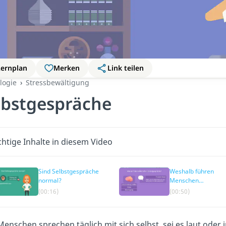
Lernplan
Merken
Link teilen
logie
Stressbewältigung
lbstgespräche
htige Inhalte in diesem Video
Sind Selbstgespräche
Weshalb führen
normal?
Menschen
Selbstgespräche?
(00:16)
(00:50)
Menschen sprechen täglich mit sich selbst, sei es laut ode