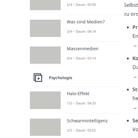
Selbs
2/4 – Dauer: 05:09
zu or
Was sind Medien?
Pr
3/4 – Dauer: 04:14
En
Massenmedien
Ko
4/4 – Dauer: 03:14
Da
→ 
Psychologie
St
Halo-Effekt
he
1/5 – Dauer: 04:33
→
Se
Schwarmintelligenz
Vo
2/5 – Dauer: 03:52