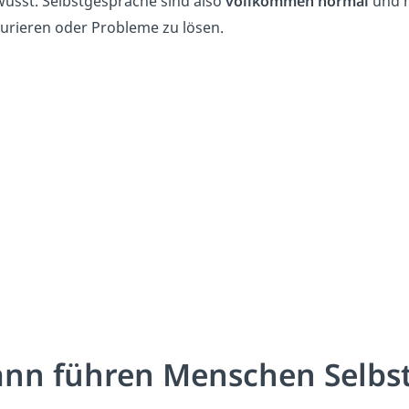
usst. Selbstgespräche sind also
vollkommen normal
und h
turieren oder Probleme zu lösen.
nn führen Menschen Selbs