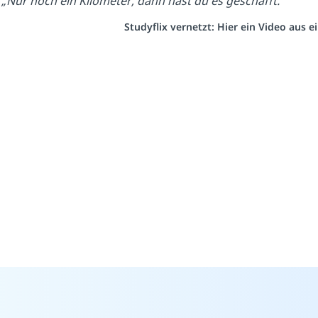
„Nur noch ein Kilometer, dann hast du es geschafft.“
Studyflix vernetzt: Hier ein Video aus 