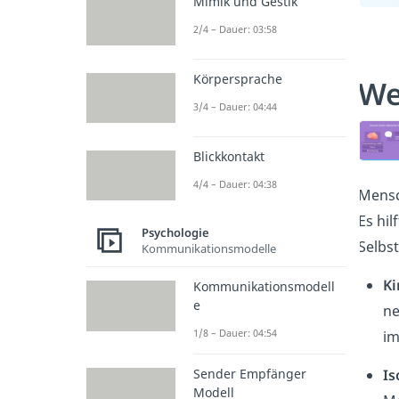
Mimik und Gestik
2/4 – Dauer: 03:58
Körpersprache
We
3/4 – Dauer: 04:44
Blickkontakt
4/4 – Dauer: 04:38
Mensc
Es hil
Psychologie
Selbs
Kommunikationsmodelle
Ki
Kommunikationsmodell
e
ne
1/8 – Dauer: 04:54
im
Is
Sender Empfänger
Modell