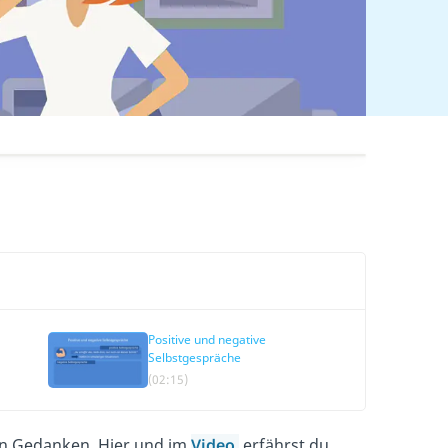
Positive und negative
Selbstgespräche
(02:15)
r in Gedanken. Hier und im
Video
erfährst du,