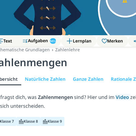
Aufgaben
Text
Lernplan
Merken
NEU
hematische Grundlagen
Zahlenlehre
ahlenmengen
bersicht
Natürliche Zahlen
Ganze Zahlen
Rationale 
fragst dich, was
Zahlenmengen
sind? Hier und im
Video
ze
 sich unterscheiden.
Klasse 7
Klasse 8
Klasse 9