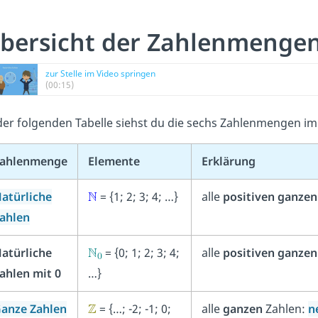
bersicht der Zahlenmengen 
zur Stelle im Video springen
(00:15)
der folgenden Tabelle siehst du die sechs Zahlenmengen im
ahlenmenge
Elemente
Erklärung
atürliche
= {1; 2; 3; 4; …}
alle
positiven
ganzen
ahlen
atürliche
= {0; 1; 2; 3; 4;
alle
positiven
ganzen
ahlen mit 0
…}
anze Zahlen
= {…; -2; -1; 0;
alle
ganzen
Zahlen:
n