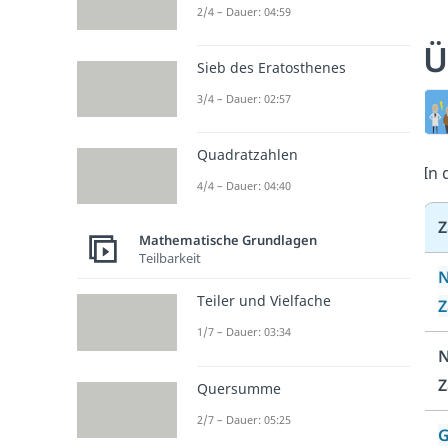
2/4 – Dauer: 04:59
Ü
Sieb des Eratosthenes
3/4 – Dauer: 02:57
Quadratzahlen
In 
4/4 – Dauer: 04:40
Z
Mathematische Grundlagen
Teilbarkeit
N
Teiler und Vielfache
Z
1/7 – Dauer: 03:34
N
Z
Quersumme
2/7 – Dauer: 05:25
G