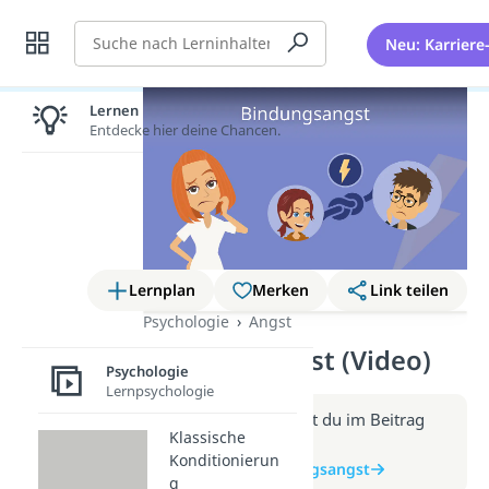
Suche
Neu: Karriere
Lernen lohnt sich!
Entdecke hier deine Chancen.
Lernplan
Merken
Link teilen
Psychologie
Angst
Bindungsangst (Video)
Psychologie
Lernpsychologie
Weitere Infos erhältst du im Beitrag
Klassische
zum Video
Konditionierun
zum Beitrag: Bindungsangst
g