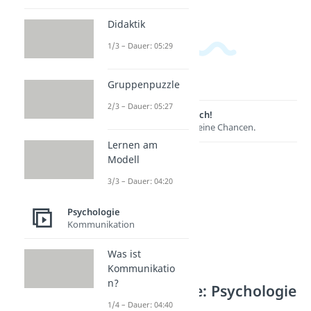
Didaktik
1/3 – Dauer: 05:29
Gruppenpuzzle
2/3 – Dauer: 05:27
Lernen lohnt sich!
Entdecke hier deine Chancen.
Lernen am
Modell
3/3 – Dauer: 04:20
Psychologie
Kommunikation
Was ist
Kommunikatio
n?
Weitere Inhalte: Psychologie
1/4 – Dauer: 04:40