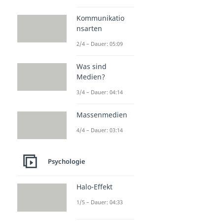
Angst
Bindungsangst
Kommunikatio
Dauer: 05:37
nsarten
Ängste überwinden
Dauer: 04:22
2/4 – Dauer: 05:09
Thalassophobie
Dauer: 04:32
Was sind
Medien?
3/4 – Dauer: 04:14
Massenmedien
4/4 – Dauer: 03:14
Psychologie
Halo-Effekt
1/5 – Dauer: 04:33