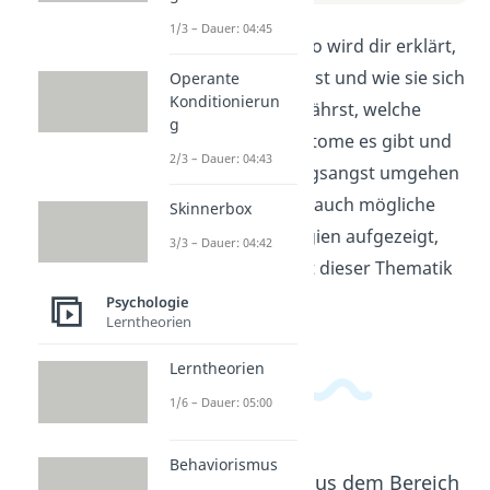
1/3 – Dauer: 04:45
In diesem Erklärvideo wird dir erklärt,
was Bindungsangst ist und wie sie sich
Operante
Konditionierun
äußern kann. Du erfährst, welche
g
Ursachen und Symptome es gibt und
2/3 – Dauer: 04:43
wie man mit Bindungsangst umgehen
kann. Dabei werden auch mögliche
Skinnerbox
Bewältigungsstrategien aufgezeigt,
3/3 – Dauer: 04:42
um dir zu helfen, mit dieser Thematik
umzugehen.
Psychologie
Lerntheorien
Lerntheorien
1/6 – Dauer: 05:00
Behaviorismus
Beliebte Inhalte aus dem Bereich