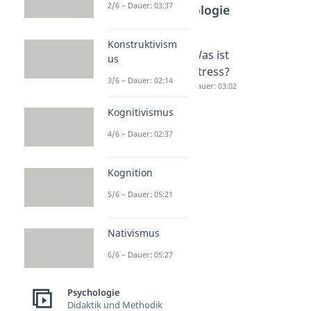
2/6 – Dauer: 03:37
Psychologie
Konstruktivism
Ängste
Thalasso
Was ist
us
überwin
phobie
Stress?
3/6 – Dauer: 02:14
den
Dauer: 04:32
Dauer: 03:02
Dauer: 04:22
Kognitivismus
4/6 – Dauer: 02:37
Kognition
5/6 – Dauer: 05:21
Nativismus
6/6 – Dauer: 05:27
Psychologie
Didaktik und Methodik