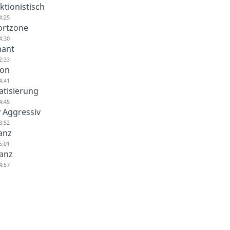
ktionistisch
4:25
rtzone
4:30
nant
2:33
ion
4:41
atisierung
4:45
v Aggressiv
3:52
anz
5:01
anz
4:57