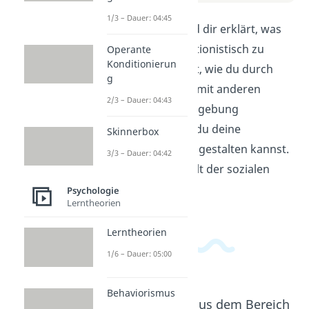
1/3 – Dauer: 04:45
In diesem Video wird dir erklärt, was
es bedeutet, interaktionistisch zu
Operante
Konditionierun
handeln. Du erfährst, wie du durch
g
deine Interaktionen mit anderen
2/3 – Dauer: 04:43
Menschen deine Umgebung
beeinflusst und wie du deine
Skinnerbox
Beziehungen positiv gestalten kannst.
3/3 – Dauer: 04:42
Tauche ein in die Welt der sozialen
Interaktion!
Psychologie
Lerntheorien
Lerntheorien
1/6 – Dauer: 05:00
Behaviorismus
Beliebte Inhalte aus dem Bereich