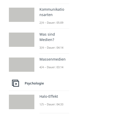
Soziale Interaktion
Interaktionistisch
Kommunikatio
Dauer: 04:25
nsarten
Komfortzone
Dauer: 04:30
2/4 – Dauer: 05:09
dominant
Dauer: 02:33
Was sind
Intuition
Medien?
Dauer: 04:41
Stigmatisierung
3/4 – Dauer: 04:14
Dauer: 04:45
Passiv Aggressiv
Massenmedien
Dauer: 03:52
4/4 – Dauer: 03:14
Ignoranz
Dauer: 05:01
Arroganz
Psychologie
Dauer: 04:57
Halo-Effekt
1/5 – Dauer: 04:33