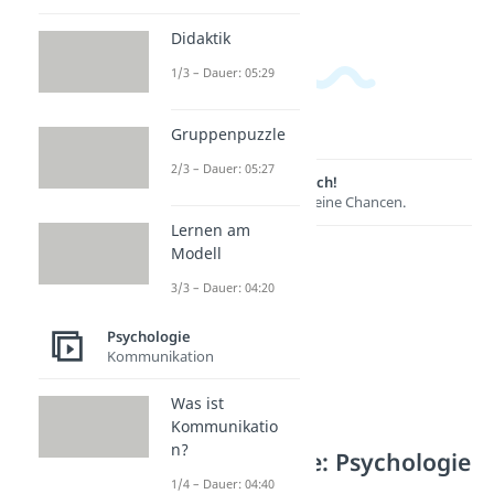
Didaktik
1/3 – Dauer: 05:29
Gruppenpuzzle
2/3 – Dauer: 05:27
Lernen lohnt sich!
Entdecke hier deine Chancen.
Lernen am
Modell
3/3 – Dauer: 04:20
Psychologie
Kommunikation
Was ist
Kommunikatio
n?
Weitere Inhalte: Psychologie
1/4 – Dauer: 04:40