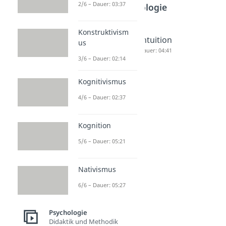
2/6 – Dauer: 03:37
Psychologie
Konstruktivism
Komfortz
dominan
Intuition
us
one
t
Dauer: 04:41
3/6 – Dauer: 02:14
Dauer: 04:30
Dauer: 02:33
Kognitivismus
4/6 – Dauer: 02:37
Kognition
5/6 – Dauer: 05:21
Nativismus
6/6 – Dauer: 05:27
Psychologie
Didaktik und Methodik