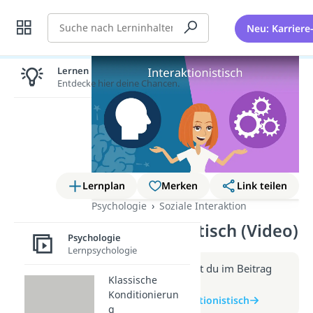
Suche
Neu: Karriere
Lernen lohnt sich!
Entdecke hier deine Chancen.
Lernplan
Merken
Link teilen
Psychologie
Soziale Interaktion
Interaktionistisch (Video)
Psychologie
Lernpsychologie
Weitere Infos erhältst du im Beitrag
Klassische
zum Video
Konditionierun
zum Beitrag: Interaktionistisch
g