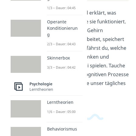
1/3 – Dauer: 04:45
In diesem Video wird erklärt, was
Kognition ist und wie sie funktioniert.
Operante
Konditionierun
Du lernst, wie unser Gehirn
g
Informationen verarbeitet, speichert
2/3 – Dauer: 04:43
und abruft. Dabei erfährst du, welche
Rolle Gedächtnis, Denken und
Skinnerbox
Wahrnehmung dabei spielen. Tauche
3/3 – Dauer: 04:42
ein in die Welt der kognitiven Prozesse
und entdecke, wie sie unser tägliches
Psychologie
Lerntheorien
Leben beeinflussen.
Lerntheorien
1/6 – Dauer: 05:00
Behaviorismus