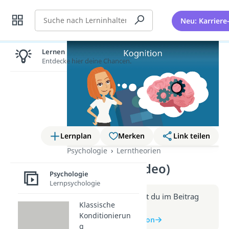
Suche
Neu: Karriere
Lernen lohnt sich!
Entdecke hier deine Chancen.
Lernplan
Merken
Link teilen
Psychologie
Lerntheorien
Kognition (Video)
Psychologie
Lernpsychologie
Weitere Infos erhältst du im Beitrag
Klassische
zum Video
Konditionierun
zum Beitrag: Kognition
g