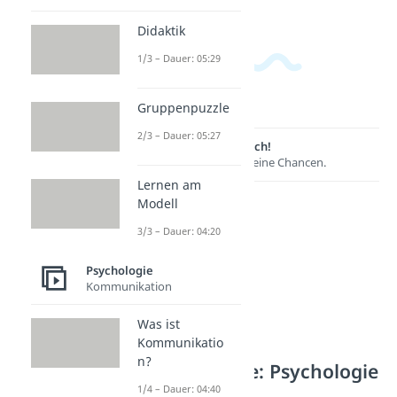
Didaktik
1/3 – Dauer: 05:29
Gruppenpuzzle
2/3 – Dauer: 05:27
Lernen lohnt sich!
Entdecke hier deine Chancen.
Lernen am
Modell
3/3 – Dauer: 04:20
Psychologie
Kommunikation
Was ist
Kommunikatio
n?
Weitere Inhalte: Psychologie
1/4 – Dauer: 04:40