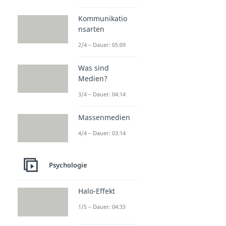
Lerntheorien
Lerntheorien
Kommunikatio
Dauer: 05:00
nsarten
Behaviorismus
Dauer: 03:37
2/4 – Dauer: 05:09
Konstruktivismus
Dauer: 02:14
Was sind
Kognitivismus
Medien?
Dauer: 02:37
Kognition
3/4 – Dauer: 04:14
Dauer: 05:21
Nativismus
Massenmedien
Dauer: 05:27
4/4 – Dauer: 03:14
Psychologie
Halo-Effekt
1/5 – Dauer: 04:33