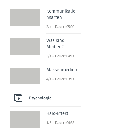
Lerntheorien
Lerntheorien
Kommunikatio
Dauer: 05:00
nsarten
Behaviorismus
Dauer: 03:37
2/4 – Dauer: 05:09
Konstruktivismus
Dauer: 02:14
Was sind
Kognitivismus
Medien?
Dauer: 02:37
Kognition
3/4 – Dauer: 04:14
Dauer: 05:21
Nativismus
Massenmedien
Dauer: 05:27
4/4 – Dauer: 03:14
Psychologie
Halo-Effekt
1/5 – Dauer: 04:33