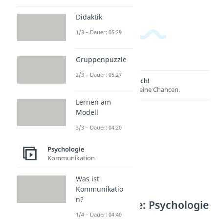
Didaktik
1/3 – Dauer: 05:29
Gruppenpuzzle
2/3 – Dauer: 05:27
Lernen lohnt sich!
Entdecke hier deine Chancen.
Lernen am
Modell
3/3 – Dauer: 04:20
Psychologie
Kommunikation
Was ist
Kommunikatio
n?
Weitere Inhalte: Psychologie
1/4 – Dauer: 04:40