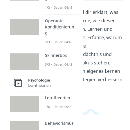
1/3 – Dauer: 04:45
In diesem Video wird dir erklärt, was
Kognitivismus ist. Lerne, wie dieser
Operante
Konditionierun
Ansatz unser Denken, Lernen und
g
Verhalten beeinflusst. Erfahre, warum
2/3 – Dauer: 04:43
mentale Prozesse wie
Aufmerksamkeit, Gedächtnis und
Skinnerbox
Problemlösung im Fokus stehen.
3/3 – Dauer: 04:42
Verstehe, wie du dein eigenes Lernen
durch kognitive Strategien verbessern
Psychologie
Lerntheorien
kannst.
Lerntheorien
1/6 – Dauer: 05:00
Behaviorismus