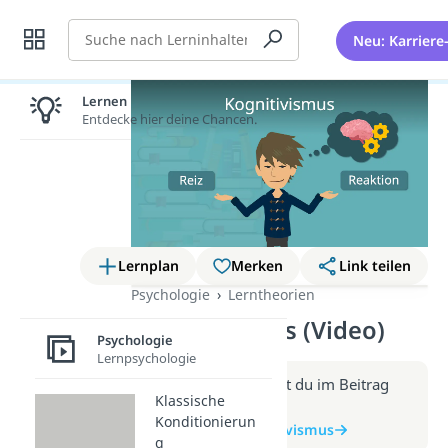
Suche
Neu: Karriere
Lernen lohnt sich!
Entdecke hier deine Chancen.
Lernplan
Merken
Link teilen
Psychologie
Lerntheorien
Kognitivismus (Video)
Psychologie
Lernpsychologie
Weitere Infos erhältst du im Beitrag
Klassische
zum Video
Konditionierun
zum Beitrag: Kognitivismus
g