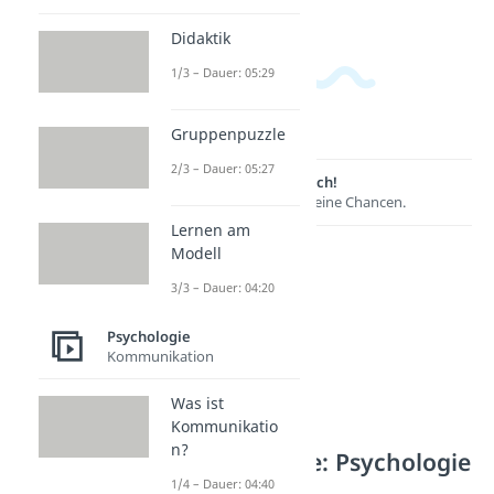
Didaktik
1/3 – Dauer: 05:29
Gruppenpuzzle
2/3 – Dauer: 05:27
Lernen lohnt sich!
Entdecke hier deine Chancen.
Lernen am
Modell
3/3 – Dauer: 04:20
Psychologie
Kommunikation
Was ist
Kommunikatio
n?
Weitere Inhalte: Psychologie
1/4 – Dauer: 04:40