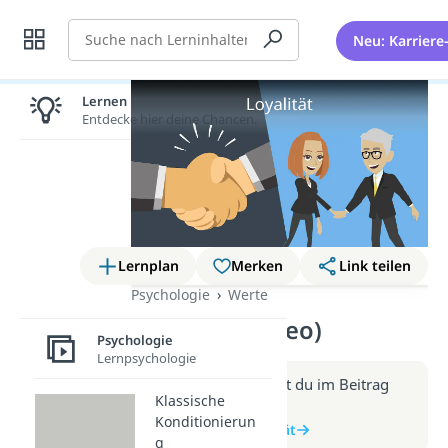
Suche
Neu: Karriere
Lernen lohnt sich!
Entdecke hier deine Chancen.
Lernplan
Merken
Link teilen
Psychologie
Werte
Loyalität (Video)
Psychologie
Lernpsychologie
Weitere Infos erhältst du im Beitrag
Klassische
zum Video
Konditionierun
zum Beitrag: Loyalität
g