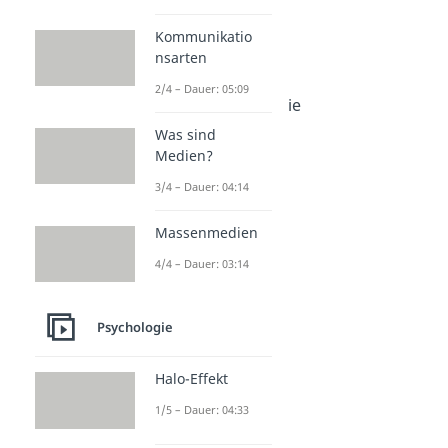
Werte
Loyalität
Kommunikatio
Dauer: 04:09
nsarten
Empathie
Dauer: 04:55
2/4 – Dauer: 05:09
4 Säulen der Empathie
Dauer: 05:12
Was sind
Altruismus
Medien?
Dauer: 05:22
3/4 – Dauer: 04:14
Massenmedien
4/4 – Dauer: 03:14
Psychologie
Halo-Effekt
1/5 – Dauer: 04:33