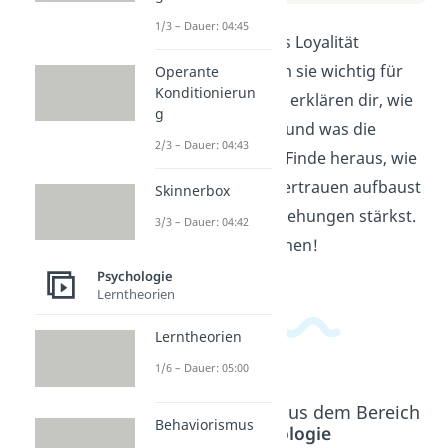
1/3 – Dauer: 04:45
Hier erfährst du, was Loyalität
bedeutet und warum sie wichtig für
Operante
Konditionierun
Beziehungen ist. Wir erklären dir, wie
g
du loyal sein kannst und was die
2/3 – Dauer: 04:43
Vorteile davon sind. Finde heraus, wie
du durch Loyalität Vertrauen aufbaust
Skinnerbox
und langfristige Beziehungen stärkst.
3/3 – Dauer: 04:42
Viel Spaß beim Ansehen!
Psychologie
Lerntheorien
Lerntheorien
1/6 – Dauer: 05:00
Beliebte Inhalte aus dem Bereich
Behaviorismus
Psychologie