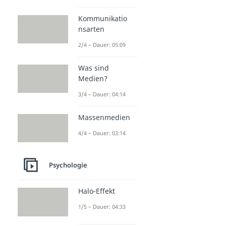
Wut & Hass
Choleriker
Kommunikatio
Dauer: 04:32
nsarten
Aggression
Dauer: 05:29
2/4 – Dauer: 05:09
Misanthropie
Dauer: 04:58
Was sind
Eifersucht
Medien?
Dauer: 05:37
Misogynie
3/4 – Dauer: 04:14
Dauer: 05:00
Massenmedien
4/4 – Dauer: 03:14
Psychologie
Halo-Effekt
1/5 – Dauer: 04:33