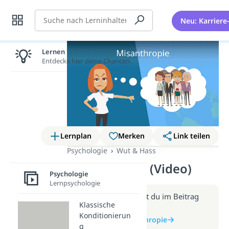
Suche
Neu: Karriere
Lernen lohnt sich!
Entdecke hier deine Chancen.
Lernplan
Merken
Link teilen
Psychologie
Wut & Hass
Misanthropie (Video)
Psychologie
Lernpsychologie
Weitere Infos erhältst du im Beitrag
Klassische
zum Video
Konditionierun
zum Beitrag: Misanthropie
g