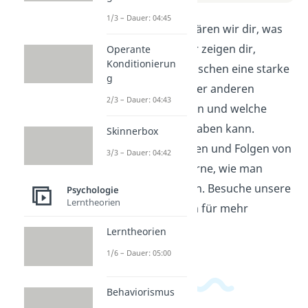
1/3 – Dauer: 04:45
In diesem Video erklären wir dir, was
Misanthropie ist. Wir zeigen dir,
Operante
Konditionierun
warum manche Menschen eine starke
g
Abneigung gegenüber anderen
2/3 – Dauer: 04:43
Menschen empfinden und welche
Auswirkungen das haben kann.
Skinnerbox
Verstehe die Ursachen und Folgen von
3/3 – Dauer: 04:42
Misanthropie und lerne, wie man
damit umgehen kann. Besuche unsere
Psychologie
Lerntheorien
E-Learning Plattform für mehr
Informationen.
Lerntheorien
1/6 – Dauer: 05:00
Behaviorismus