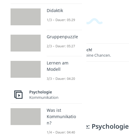
Didaktik
1/3 – Dauer: 05:29
Gruppenpuzzle
2/3 – Dauer: 05:27
Lernen lohnt sich!
Entdecke hier deine Chancen.
Lernen am
Modell
3/3 – Dauer: 04:20
Psychologie
Kommunikation
Was ist
Kommunikatio
n?
Weitere Inhalte: Psychologie
1/4 – Dauer: 04:40