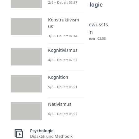
2/6 – Dauer: 03:37
Psychologie
Konstruktivism
Tiefenps
Triebe
Bewussts
us
ychologi
Dauer: 04:18
ein
3/6 – Dauer: 02:14
e
Dauer: 03:58
Dauer: 05:30
Kognitivismus
4/6 – Dauer: 02:37
Kognition
5/6 – Dauer: 05:21
Nativismus
6/6 – Dauer: 05:27
Psychologie
Didaktik und Methodik