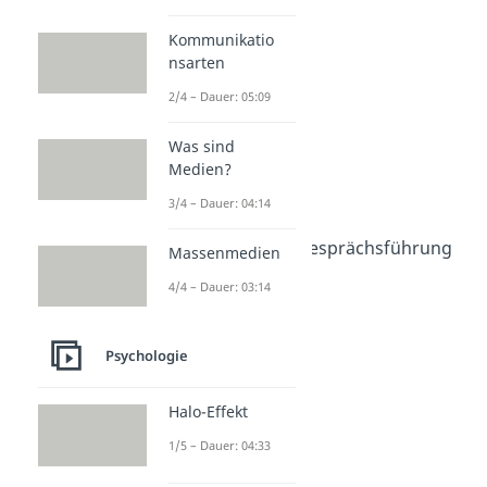
Persönlichkeit
Persönlichkeit
Kommunikatio
Dauer: 05:43
nsarten
Tiefenpsychologie
Dauer: 05:30
2/4 – Dauer: 05:09
Triebe
Dauer: 04:18
Was sind
Bewusstsein
Medien?
Dauer: 03:58
Rollenkonflikt
3/4 – Dauer: 04:14
Dauer: 04:57
Klientenzentrierte Gesprächsführung
Massenmedien
Dauer: 04:19
4/4 – Dauer: 03:14
Psychologie
Halo-Effekt
1/5 – Dauer: 04:33