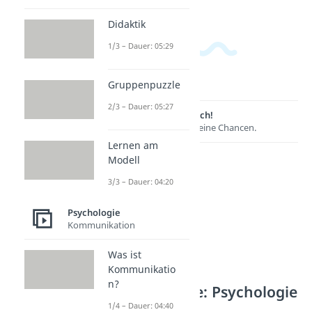
Didaktik
1/3 – Dauer: 05:29
Gruppenpuzzle
2/3 – Dauer: 05:27
Lernen lohnt sich!
Entdecke hier deine Chancen.
Lernen am
Modell
3/3 – Dauer: 04:20
Psychologie
Kommunikation
Was ist
Kommunikatio
n?
Weitere Inhalte: Psychologie
1/4 – Dauer: 04:40