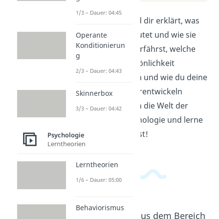
1/3 – Dauer: 04:45
In diesem Video wird dir erklärt, was
Persönlichkeit bedeutet und wie sie
Operante
Konditionierun
sich entwickelt. Du erfährst, welche
g
Faktoren deine Persönlichkeit
2/3 – Dauer: 04:43
beeinflussen können und wie du deine
Persönlichkeit weiterentwickeln
Skinnerbox
kannst. Tauche ein in die Welt der
3/3 – Dauer: 04:42
Persönlichkeitspsychologie und lerne
mehr über dich selbst!
Psychologie
Lerntheorien
Lerntheorien
1/6 – Dauer: 05:00
Behaviorismus
Beliebte Inhalte aus dem Bereich