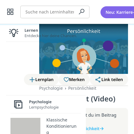
Suche
Neu: Karriere
Lernen lohnt sich!
Entdecke hier deine Chancen.
Lernplan
Merken
Link teilen
Psychologie
Persönlichkeit
Persönlichkeit (Video)
Psychologie
Lernpsychologie
Weitere Infos erhältst du im Beitrag
Klassische
zum Video
Konditionierun
zum Beitrag: Persönlichkeit
g