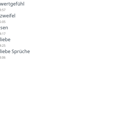
twertgefühl
3:57
zweifel
5:05
ssen
4:17
liebe
4:25
tliebe Sprüche
3:06