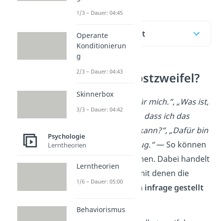
1/3 – Dauer: 04:45
Inhaltsübersicht
Operante
Konditionierun
g
2/3 – Dauer: 04:43
Was sind Selbstzweifel?
Skinnerbox
„Das ist zu schwer für mich.“, „Was ist,
3/3 – Dauer: 04:42
wenn jemand merkt, dass ich das
eigentlich gar nicht kann?“, „Dafür bin
Psychologie
ich nicht schlau genug.“
— So können
Lerntheorien
Selbstzweifel
aussehen. Dabei handelt
Lerntheorien
es sich um
Zweifel,
mit denen die
1/6 – Dauer: 05:00
eigenen Fähigkeiten infrage gestellt
werden.
Behaviorismus