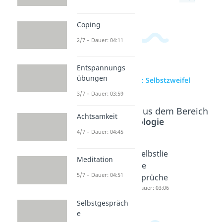
Coping
2/7 – Dauer: 04:11
Entspannungs
übungen
zur Videoseite: Selbstzweifel
3/7 – Dauer: 03:59
Beliebte Inhalte aus dem Bereich
Achtsamkeit
Psychologie
4/7 – Dauer: 04:45
Loslasse
Selbstlie
Selbstlie
Meditation
n
be
be
5/7 – Dauer: 04:51
Dauer: 04:17
Dauer: 04:25
Sprüche
Dauer: 03:06
Selbstgespräch
e