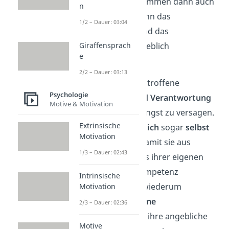
selbst
stark, viele kommen dann auch
n
ins
Grübeln
. Das kann das
1/2 – Dauer: 03:04
Selbstwertgefühl
und das
Selbstvertrauen
erheblich
Giraffensprach
e
beeinträchtigen.
2/2 – Dauer: 03:13
Häufig versuchen Betroffene
Psychologie
Entscheidungen und Verantwortung
Motive & Motivation
zu vermeiden
, aus Angst zu versagen.
Extrinsische
Manche
behindern sich
sogar
selbst
Motivation
bei einer Aufgabe, damit sie aus
1/3 – Dauer: 02:43
anderen Gründen als ihrer eigenen
vermeintlichen Inkompetenz
Intrinsische
schiefgeht. Andere wiederum
Motivation
unternehmen
extreme
2/3 – Dauer: 02:36
Anstrengungen
, um ihre angebliche
Motive