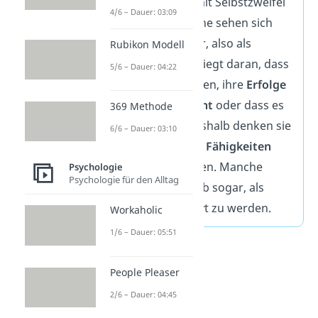
Zusammenhang mit Selbstzweifel
4/6 – Dauer: 03:09
genannt. Betroffene sehen sich
selbst als Imposter, also als
Rubikon Modell
Hochstapler
. Das liegt daran, dass
5/6 – Dauer: 04:22
sie das Gefühl haben, ihre
Erfolge
seien
nicht verdient
oder dass es
369 Methode
nur
Zufall
war. Deshalb denken sie
6/6 – Dauer: 03:10
auch oft, dass ihre
Fähigkeiten
überschätzt
werden. Manche
Psychologie
Psychologie für den Alltag
befürchten deshalb sogar, als
„
Betrüger
“ entlarvt zu werden.
Workaholic
1/6 – Dauer: 05:51
People Pleaser
2/6 – Dauer: 04:45