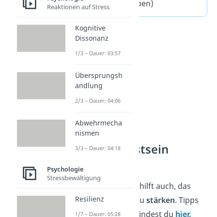
Fragen
(ausklappen)
Reaktionen auf Stress
Kognitive
Dissonanz
1/3 – Dauer: 03:57
Übersprungsh
andlung
2/3 – Dauer: 04:06
Abwehrmecha
nismen
Selbstbewusstsein
3/3 – Dauer: 04:18
stärken
Psychologie
Stressbewältigung
Gegen Selbstzweifel hilft auch, das
Resilienz
Selbstbewusstsein
zu
stärken
. Tipps
und Übungen dazu findest du
hier.
1/7 – Dauer: 05:28