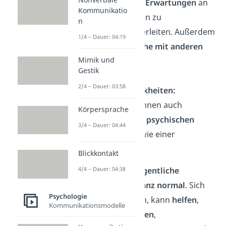
Stress
und
hohe Erwartungen
an
Kommunikatio
uns selbst können zu
n
Selbstzweifeln verleiten. Außerdem
1/4 – Dauer: 04:19
können
Vergleiche mit anderen
Mimik und
verunsichern.
Gestik
2/4 – Dauer: 03:58
Psychische Krankheiten:
Selbstzweifel können auch
Körpersprache
Symptome
einer
psychischen
3/4 – Dauer: 04:44
Krankheit
sein, wie einer
Depression
.
Blickkontakt
Gut zu wissen:
Gelegentliche
4/4 – Dauer: 04:38
Selbstzweifel sind
ganz normal
. Sich
Psychologie
selbst zu reflektieren, kann
helfen
,
Kommunikationsmodelle
Probleme zu erkennen
,