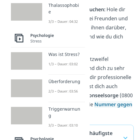
Thalassophobi
Unterstützung suchen:
Hole dir
e
Unterstützung bei Freunden und
3/3 – Dauer: 04:32
Familie. Rede mit ihnen darüber,
Psychologie
wie es dir geht und wie du dich
Stress
fühlst.
Was ist Stress?
Tipp:
Wenn die Selbstzweifel
1/3 – Dauer: 03:02
überhandnehmen und dich zu sehr
belasten, solltest du dir professionelle
Überforderung
Hilfe holen. Du kannst dich auch
2/3 – Dauer: 03:56
anonym an die
Telefonseelsorge
(0800
111 0 111) oder an die
Nummer gegen
Triggerwarnun
Kummer
wenden.
g
3/3 – Dauer: 03:10
Selbstzweifel — häufigste
Psychologie