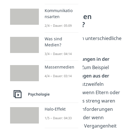
Kommunikatio
Woher kommen
nsarten
Selbstzweifel?
2/4 – Dauer: 05:09
Selbstzweifel können unterschiedliche
Was sind
Medien?
Ursachen haben:
3/4 – Dauer: 04:14
Negative Erfahrungen in der
Vergangenheit:
Zum Beispiel
Massenmedien
können
Erfahrungen aus der
4/4 – Dauer: 03:14
Kindheit
zu Selbstzweifeln
beitragen. Etwa, wenn Eltern oder
Psychologie
Lehrer besonders streng waren
und sehr hohe Anforderungen
Halo-Effekt
gestellt haben. Oder wenn
1/5 – Dauer: 04:33
jemandem in der Vergangenheit