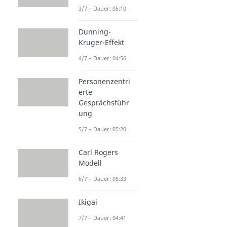
Selbstwertgefühl
3/7 – Dauer: 05:10
Dauer: 03:57
Selbstzweifel
Dunning-
Dauer: 05:05
Kruger-Effekt
Loslassen
Dauer: 04:17
4/7 – Dauer: 04:56
Selbstliebe
Dauer: 04:25
Personenzentri
Selbstliebe Sprüche
erte
Dauer: 03:06
Gesprächsführ
ung
5/7 – Dauer: 05:20
Carl Rogers
Modell
6/7 – Dauer: 05:33
Ikigai
7/7 – Dauer: 04:41