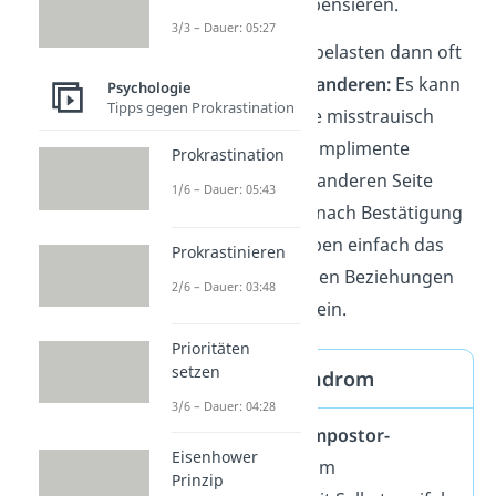
Unfähigkeit zu kompensieren.
3/3 – Dauer: 05:27
Die
Unsicherheiten
belasten dann oft
die
Beziehungen zu anderen:
Es kann
Psychologie
Tipps gegen Prokrastination
sein, dass Betroffene misstrauisch
werden, wenn sie Komplimente
Prokrastination
bekommen. Auf der anderen Seite
1/6 – Dauer: 05:43
könnten sie ständig nach Bestätigung
suchen. Oder sie haben einfach das
Prokrastinieren
Gefühl, in persönlichen Beziehungen
2/6 – Dauer: 03:48
nicht gut genug zu sein.
Prioritäten
setzen
Hochstapler-Syndrom
3/6 – Dauer: 04:28
Das sogenannte
Impostor-
Eisenhower
Syndrom
wird oft im
Prinzip