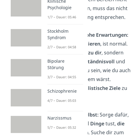
Klinische
Psychologie
gut genug zu sein, muss das nicht
der realen Leistung entsprechen.
1/7 – Dauer: 05:46
Stockholm
Setze nicht zu hohe Erwartungen:
Syndrom
Dass
Fehler passieren
, ist normal.
2/7 – Dauer: 04:58
Sei
nicht zu hart zu dir
, sondern
versuche so
verständnisvoll
und
Bipolare
Störung
unterstützend
zu sein, wie du auch
3/7 – Dauer: 04:55
zu jemand anderem wärst.
Versuche, dir
realistische Ziele
zu
Schizophrenie
setzen.
4/7 – Dauer: 05:03
Sei nett zu dir selbst:
Sorge dafür,
Narzissmus
dass du auch mal
Dinge
tust,
die
5/7 – Dauer: 05:32
dir Spaß machen
. Suche dir zum