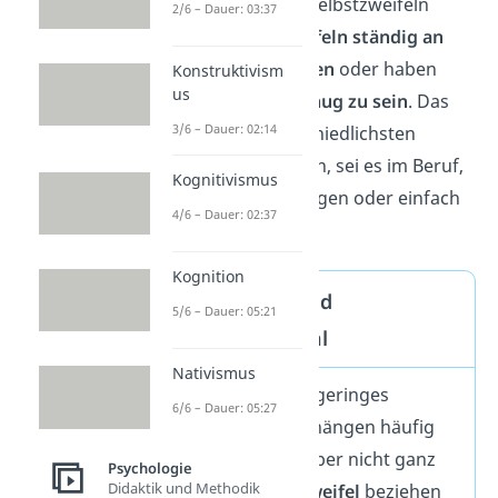
Menschen, die von Selbstzweifeln
2/6 – Dauer: 03:37
betroffen sind,
zweifeln ständig an
ihren Entscheidungen
oder haben
Konstruktivism
us
Angst, nicht gut genug zu sein
. Das
3/6 – Dauer: 02:14
kann in den unterschiedlichsten
Situationen auftreten, sei es im Beruf,
Kognitivismus
in sozialen Beziehungen oder einfach
4/6 – Dauer: 02:37
grundsätzlich.
Kognition
Selbstzweifel und
5/6 – Dauer: 05:21
Selbstwertgefühl
Nativismus
Selbstzweifel und geringes
6/6 – Dauer: 05:27
Selbstwertgefühl hängen häufig
zusammen, sind aber nicht ganz
Psychologie
Didaktik und Methodik
dasselbe.
Selbstzweifel
beziehen