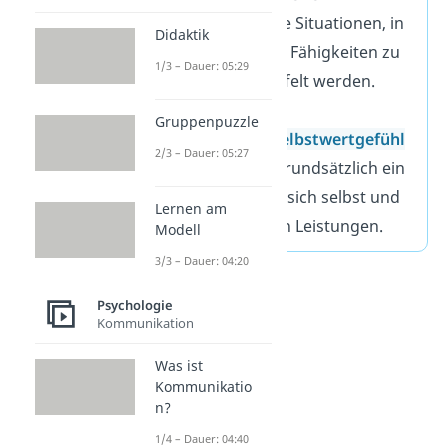
sich auf bestimmte Situationen, in
Didaktik
denen die eigenen Fähigkeiten zu
1/3 – Dauer: 05:29
Unrecht angezweifelt werden.
Menschen mit
Gruppenpuzzle
einem
geringen
Selbstwertgefühl
2/3 – Dauer: 05:27
hingegen haben grundsätzlich ein
negatives Bild von sich selbst und
Lernen am
nicht nur von ihren Leistungen.
Modell
3/3 – Dauer: 04:20
Psychologie
Kommunikation
Was ist
Kommunikatio
n?
1/4 – Dauer: 04:40