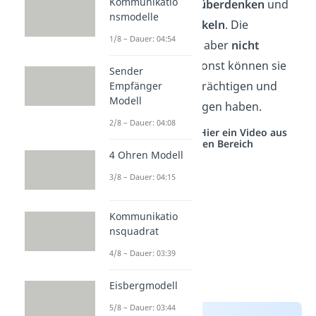
Kommunikatio
Entscheidungen zu überdenken
und
nsmodelle
sich weiterzuentwickeln
. Die
1/8 – Dauer: 04:54
Selbstzweifel sollten aber
nicht
überhandnehmen
, sonst können sie
Sender
uns erheblich beeinträchtigen und
Empfänger
Modell
schwerwiegende Folgen haben.
2/8 – Dauer: 04:08
Studyflix vernetzt: Hier ein Video aus
einem anderen Bereich
4 Ohren Modell
3/8 – Dauer: 04:15
Kommunikatio
nsquadrat
4/8 – Dauer: 03:39
Eisbergmodell
5/8 – Dauer: 03:44