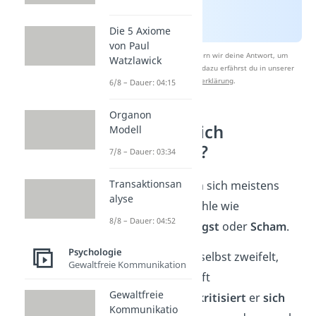
Die 5 Axiome
von Paul
Nach Beantwortung speichern wir deine Antwort, um
Watzlawick
Studyflix zu verbessern. Mehr dazu erfährst du in unserer
Datenschutzerklärung
.
6/8 – Dauer: 04:15
Organon
Wie äußern sich
Modell
Selbstzweifel?
7/8 – Dauer: 03:34
Transaktionsan
Selbstzweifel äußern sich meistens
alyse
durch negative Gefühle wie
8/8 – Dauer: 04:52
Traurigkeit
,
Wut
,
Angst
oder
Scham
.
Psychologie
Jemand, der an sich selbst zweifelt,
Gewaltfreie Kommunikation
fühlt sich anderen
oft
Gewaltfreie
unterlegen
. Häufig
kritisiert
er
sich
Kommunikatio