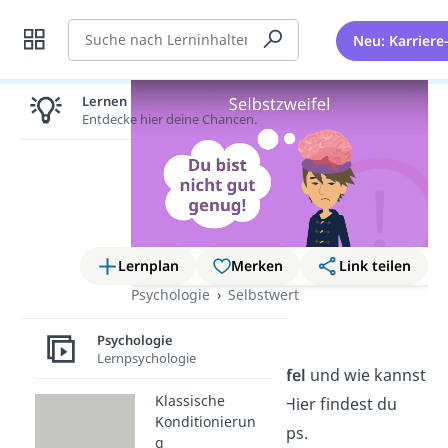
Suche
Neu: Karriere
Lernen lohnt sich!
Entdecke hier deine Chancen.
Lernplan
Merken
Link teilen
Psychologie
Selbstwert
Selbstzweifel
Psychologie
Lernpsychologie
Was sind
Selbstzweifel
und wie kannst
Klassische
du sie überwinden? Hier findest du
Konditionierun
Erklärungen und Tipps.
g