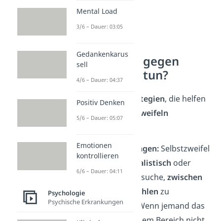
Mental Load
3/6 – Dauer: 03:05
Gedankenkarus
Was kann ich gegen
sell
Selbstzweifel tun?
4/6 – Dauer: 04:37
Es gibt ein paar
Strategien
, die helfen
Positiv Denken
können,
mit
Selbstzweifeln
5/6 – Dauer: 05:07
umzugehen
:
Emotionen
Zweifel hinterfragen:
Selbstzweifel
kontrollieren
sind
oft nicht realistisch
oder
6/6 – Dauer: 04:11
übertrieben
. Versuche,
zwischen
Fakten und Gefühlen
zu
Psychologie
Psychische Erkrankungen
unterscheiden
. Wenn jemand das
Gefühl hat, in einem Bereich nicht