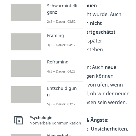
nur
wenig Vertrauen
Schwarmintelli
genz
entgegengebracht wurde. Auch
2/5 – Dauer: 03:52
wenn
Leistungen nicht
entsprechend
wertgeschätzt
Framing
wurden, können später
3/5 – Dauer: 04:17
Selbstzweifel entstehen.
Reframing
Neue Situationen:
Auch
neue
4/5 – Dauer: 04:23
Herausforderungen
können
Selbstzweifel hervorrufen, wenn
Entschuldigun
wir unsicher sind, ob wir der neuen
g
Situation gewachsen sein werden.
5/5 – Dauer: 03:12
Psychologie
Unsicherheiten & Ängste:
Nonverbale Kommunikation
Generelle
Ängste,
Unsicherheiten
,
Nonverbale