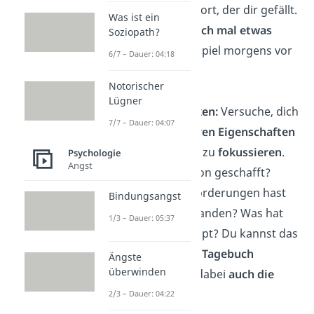
Beispiel einen Sport, der dir gefällt.
Was ist ein
Sag dir selbst auch mal etwas
Soziopath?
Nettes
, zum Beispiel morgens vor
6/7 – Dauer: 04:18
dem Spiegel.
Notorischer
Lügner
Sehe deine Stärken:
Versuche, dich
7/7 – Dauer: 04:07
auf deine
positiven Eigenschaften
und
Fähigkeiten
zu
fokussieren
.
Psychologie
Angst
Was hast du schon geschafft?
Welche Herausforderungen hast
Bindungsangst
du schon überstanden? Was hat
1/3 – Dauer: 05:37
heute gut geklappt? Du kannst das
auch in einer Art
Tagebuch
Ängste
überwinden
festhalten. Sieh dabei
auch die
kleinen Dinge
.
2/3 – Dauer: 04:22