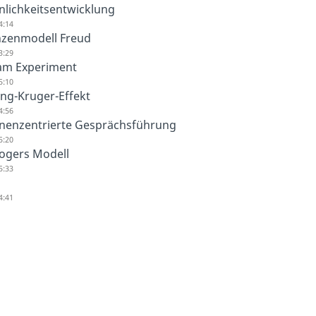
nlichkeitsentwicklung
4:14
nzenmodell Freud
3:29
am Experiment
5:10
ng-Kruger-Effekt
4:56
nenzentrierte Gesprächsführung
5:20
Rogers Modell
5:33
4:41