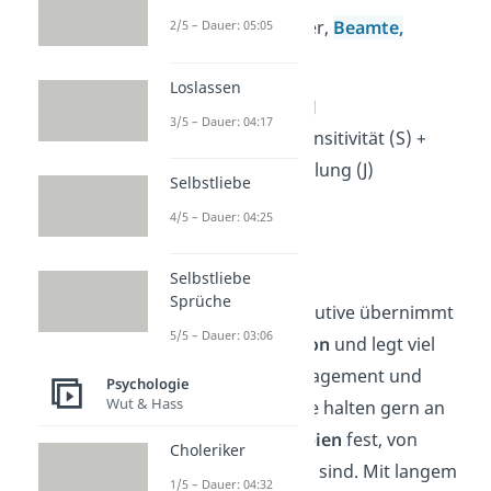
Arbeitsfelder:
Richter,
Beamte,
2/5 – Dauer: 05:05
Fachkräfte
Loslassen
11. Exekutive — ESTJ
3/5 – Dauer: 04:17
Extraversion (E) + Sensitivität (S) +
Denken (T) + Beurteilung (J)
Selbstliebe
→ traditionell
4/5 – Dauer: 04:25
→ ehrlich und direkt
→ willensstark
Selbstliebe
Sprüche
Die Gruppe der Exekutive übernimmt
5/5 – Dauer: 03:06
gern die
Organisation
und legt viel
Wert auf Moral, Engagement und
Psychologie
Wut & Hass
Ehrlichkeit. Exekutive halten gern an
traditionelle Prinzipien
fest, von
Choleriker
denen sie überzeugt sind. Mit langem
1/5 – Dauer: 04:32