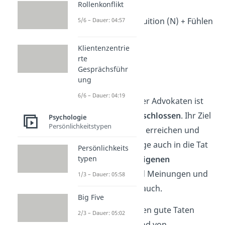
Rollenkonflikt
6. Advokat — INFJ
Introversion (I) + Intuition (N) + Fühlen
5/6 – Dauer: 04:57
(F) + Beurteilung (J)
Klientenzentrie
→ entschlossen
rte
→ überzeugt
Gesprächsführ
→ kommunikativ
ung
6/6 – Dauer: 04:19
Die Persönlichkeit der Advokaten ist
idealistisch
und
entschlossen
. Ihr Ziel
Psychologie
Persönlichkeitstypen
ist es, stets Gutes zu erreichen und
dafür setzen sie Dinge auch in die Tat
Persönlichkeits
typen
um. Sie haben ihre
eigenen
Überzeugungen
und Meinungen und
1/3 – Dauer: 05:58
danach handeln sie auch.
Big Five
Advokaten vollbringen gute Taten
2/3 – Dauer: 05:02
jedoch nicht aufgrund von