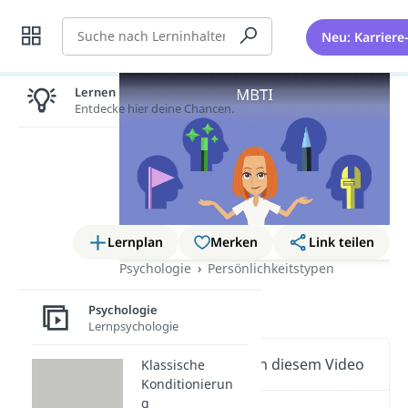
Suche
Neu: Karriere
Lernen lohnt sich!
Entdecke hier deine Chancen.
Lernplan
Merken
Link teilen
Psychologie
Persönlichkeitstypen
MBTI
Psychologie
Lernpsychologie
Wichtige Inhalte in diesem Video
Klassische
Konditionierun
g