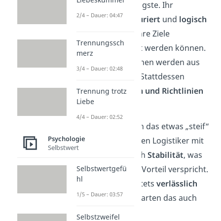
Logistiker das Wichtigste. Ihr
2/4 – Dauer: 04:47
Vorgehen ist
strukturiert
und
logisch
aufgebaut, sodass ihre Ziele
Trennungssch
bestmöglich erreicht werden können.
merz
Gefühle und Emotionen werden aus
3/4 – Dauer: 02:48
dem Spiel gelassen. Stattdessen
werden
Vorschriften und Richtlinien
Trennung trotz
Liebe
befolgt.
4/4 – Dauer: 02:52
Nach außen hin kann das etwas „steif“
Psychologie
wirken. Jedoch streben Logistiker mit
Selbstwert
ihrem Verhalten nach
Stabilität
, was
am Ende allen einen Vorteil verspricht.
Selbstwertgefü
hl
Außerdem sind sie stets
verlässlich
1/5 – Dauer: 03:57
und
ehrlich
und erwarten das auch
von ihrem Umfeld.
Selbstzweifel