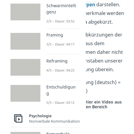
16
Persönlichkeitstypen
darstellen.
Schwarmintelli
genz
Die Persönlichkeitsmerkmale werden
mit
Großbuchstaben
abgekürzt.
2/5 – Dauer: 03:52
Gut zu wissen:
Die Abkürzungen der
Framing
Merkmale kommen aus dem
3/5 – Dauer: 04:17
Englischen
und stimmen daher nicht
mit den Anfangsbuchstaben unserer
Reframing
deutschen Übersetzung überein.
4/5 – Dauer: 04:23
Beispiel:
Wahrnehmung (deutsch) =
Entschuldigun
P
erception (englisch)
g
Studyflix vernetzt: Hier ein Video aus
5/5 – Dauer: 03:12
einem anderen Bereich
Psychologie
Nonverbale Kommunikation
Nonverbale