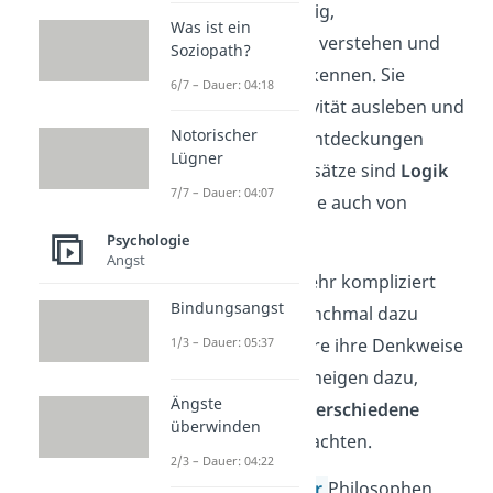
Logikern ist es wichtig,
Was ist ein
Zusammenhänge
zu verstehen und
Soziopath?
Widersprüche
zu erkennen. Sie
6/7 – Dauer: 04:18
möchten ihre Kreativität ausleben und
Notorischer
damit unbekannte Entdeckungen
Lügner
machen. Ihre Grundsätze sind
Logik
7/7 – Dauer: 04:07
und Vernunft
, was sie auch von
anderen erwarten.
Psychologie
Angst
Da Logiker jedoch sehr kompliziert
Bindungsangst
denken, kann es manchmal dazu
1/3 – Dauer: 05:37
kommen, dass andere ihre Denkweise
nicht verstehen. Sie neigen dazu,
Ängste
einfache Dinge auf
verschiedene
überwinden
Sichtweisen
zu betrachten.
2/3 – Dauer: 04:22
Arbeitsfelder:
Lehrer,
Philosophen,