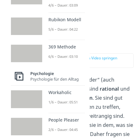
4/6 – Dauer: 03:09
Rubikon Modell
5/6 – Dauer: 04:22
Leader (NT)
369 Methode
6/6 – Dauer: 03:10
zur Stelle im Video springen
(02:03)
Psychologie
Psychologie für den Alltag
Die Gruppe der „Leader“ (auch
Analysten genannt) sind
rational
und
Workaholic
denken in Strukturen
. Sie sind gut
1/6 – Dauer: 05:51
darin, Entscheidungen zu treffen,
wobei Emotionen zweitrangig sind.
People Pleaser
Trotzdem brauchen sie in dem, was sie
2/6 – Dauer: 04:45
machen, einen
Sinn
. Daher fragen sie