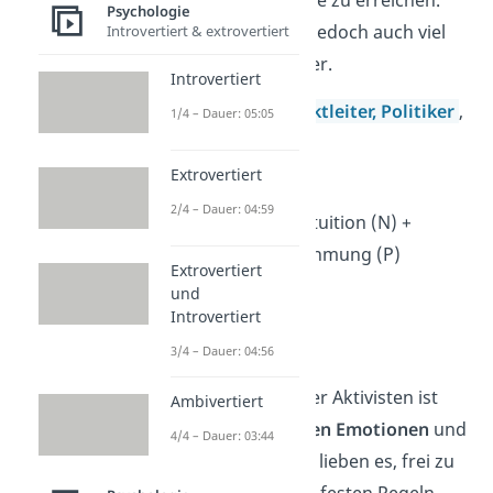
um gemeinsame Ziele zu erreichen.
Psychologie
Dafür verlangen sie jedoch auch viel
Introvertiert & extrovertiert
von ihrem Gegenüber.
Introvertiert
Arbeitsfelder:
Projektleiter,
Politiker
,
1/4 – Dauer: 05:05
Lehrer
Extrovertiert
8. Aktivist — ENFP
2/4 – Dauer: 04:59
Extraversion (E) + Intuition (N) +
Fühlen (F) + Wahrnehmung (P)
Extrovertiert
→ unabhängig
und
Introvertiert
→ enthusiastisch
→ sensibel
3/4 – Dauer: 04:56
Die Persönlichkeit der Aktivisten ist
Ambivertiert
geprägt von
positiven Emotionen
und
4/4 – Dauer: 03:44
Unabhängigkeit
. Sie lieben es, frei zu