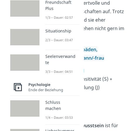
Freundschaft
Verteidiger bauen wertvolle und
Plus
lebenslange Freundschaften auf. Trotz
1/3 – Dauer: 02:57
ihrer sozialen Art sind sie eher
introvertiert
und stehen nicht gern im
Situationship
Mittelpunkt.
2/3 – Dauer: 03:47
Arbeitsfelder:
Logopäden,
Seelenverwand
Altenpfleger,
Kaufmann/-frau
te
10. Logistiker — ISTJ
3/3 – Dauer: 04:51
Introversion (I) + Sensitivität (S) +
Psychologie
Denken (T) + Beurteilung (J)
Ende der Beziehung
→ pflichtbewusst
Schluss
→ ehrlich
machen
→ verlässlich
1/4 – Dauer: 03:53
Verantwortungsbewusstsein
ist für
Liebeskummer