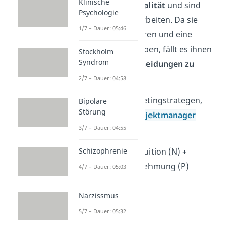
Klinische
eine
hands-on Mentalität
und sind
Psychologie
engagiert in ihren Arbeiten. Da sie
1/7 – Dauer: 05:46
Situationen analysieren und eine
genaue Strategie haben, fällt es ihnen
Stockholm
Syndrom
nicht schwer,
Entscheidungen zu
treffen
.
2/7 – Dauer: 04:58
Arbeitsfelder:
Marketingstrategen,
Bipolare
Störung
Wissenschaftler,
Projektmanager
3/7 – Dauer: 04:55
2. Logiker — INTP
Introversion (I) + Intuition (N) +
Schizophrenie
Denken (T) + Wahrnehmung (P)
4/7 – Dauer: 05:03
→ intelligent
→ lösungsorientiert
Narzissmus
→ kreativ
5/7 – Dauer: 05:32