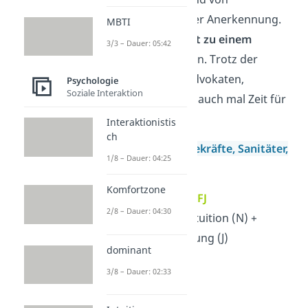
Aufmerksamkeit oder Anerkennung.
MBTI
Sie möchten die
Welt zu einem
3/3 – Dauer: 05:42
besseren Ort
machen. Trotz der
sozialen Ader
der Advokaten,
Psychologie
Soziale Interaktion
brauchen sie jedoch auch mal Zeit für
sich.
Interaktionistis
ch
Arbeitsfelder:
Pflegekräfte,
Sanitäter,
1/8 – Dauer: 04:25
Lehrer
Komfortzone
7. Protagonist — ENFJ
2/8 – Dauer: 04:30
Extraversion (E) + Intuition (N) +
Fühlen (F) + Beurteilung (J)
dominant
→ leidenschaftlich
3/8 – Dauer: 02:33
→ vorbildlich
→ charismatisch