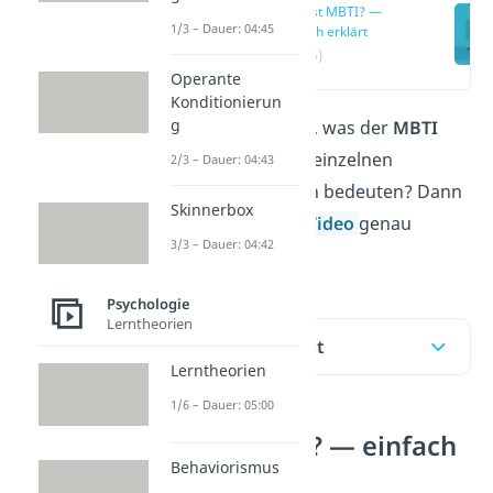
Was ist MBTI? —
1/3 – Dauer: 04:45
einfach erklärt
(00:15)
Operante
Konditionierun
g
Du möchtest wissen, was der
MBTI
Test
ist und was die einzelnen
2/3 – Dauer: 04:43
Persönlichkeitstypen bedeuten? Dann
Skinnerbox
bist du hier und im
Video
genau
3/3 – Dauer: 04:42
richtig!
Psychologie
Lerntheorien
Inhaltsübersicht
Lerntheorien
1/6 – Dauer: 05:00
Was ist MBTI? — einfach
Behaviorismus
erklärt