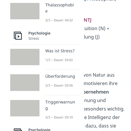
Thalassophobi
Programmierer
e
3. Kommandeur — ENTJ
3/3 – Dauer: 04:32
Extraversion (E) + Intuition (N) +
Psychologie
Denken (T) + Beurteilung (J)
Stress
→ charismatisch
Was ist Stress?
→ zielstrebig
1/3 – Dauer: 03:02
→ strategisch
Kommandeure sind von Natur aus
Überforderung
Führungskräfte
. Sie motivieren ihre
2/3 – Dauer: 03:56
Mitmenschen und
übernehmen
Verantwortung
. Ordnung und
Triggerwarnun
g
Effizienz sind ihnen besonders wichtig.
Die hohe strategische Intelligenz der
3/3 – Dauer: 03:10
Kommandeure führt dazu, dass sie
Psychologie