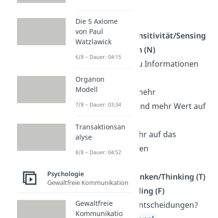
konzentrierter
Die 5 Axiome
von Paul
2. Buchstabe: Sensitivität/Sensing
Watzlawick
(S) oder Intuition (N)
6/8 – Dauer: 04:15
→ Wie nimmst du Informationen
auf?
Organon
Modell
→ Sensitivität = mehr
faktenbezogen und mehr Wert auf
7/8 – Dauer: 03:34
Details legen
Transaktionsan
→ Intuition = mehr auf das
alyse
Bauchgefühl hören
8/8 – Dauer: 04:52
Psychologie
3. Buchstabe: Denken/Thinking (T)
Gewaltfreie Kommunikation
oder Fühlen/Feeling (F)
Gewaltfreie
→ Wie fällst du Entscheidungen?
Kommunikatio