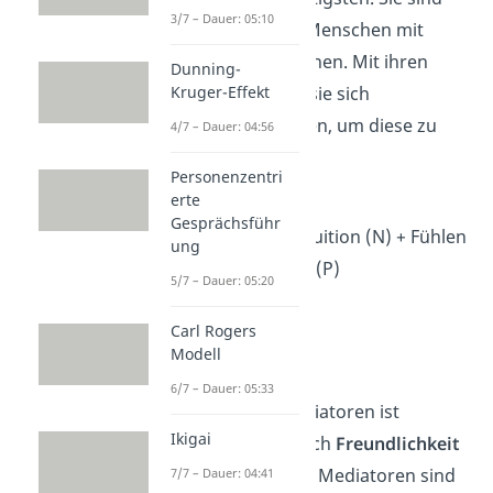
3/7 – Dauer: 05:10
positiv eingestellte Menschen mit
optimistischen Visionen. Mit ihren
Dunning-
Kruger-Effekt
Aufgaben möchten sie sich
identifizieren
können, um diese zu
4/7 – Dauer: 04:56
lösen.
Personenzentri
erte
5. Mediator — INFP
Gesprächsführ
Introversion (I) + Intuition (N) + Fühlen
ung
(F) + Wahrnehmung (P)
5/7 – Dauer: 05:20
→ empathisch
Carl Rogers
→ harmonisch
Modell
→ inspirierend
6/7 – Dauer: 05:33
Die Gruppe der Mediatoren ist
Ikigai
gekennzeichnet durch
Freundlichkeit
und
Selbstlosigkeit
. Mediatoren sind
7/7 – Dauer: 04:41