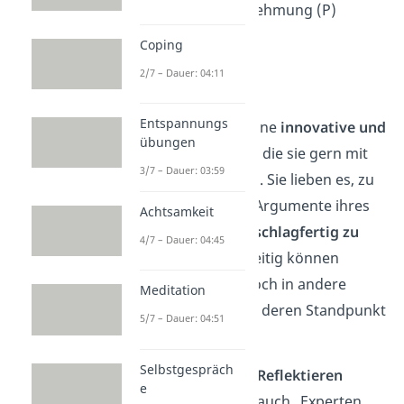
Denken (T) + Wahrnehmung (P)
→ schlagfertig
Coping
→ kritisch
2/7 – Dauer: 04:11
→ innovativ
Entspannungs
Debattierer haben eine
innovative und
übungen
kreative Denkweise
, die sie gern mit
3/7 – Dauer: 03:59
der Außenwelt teilen. Sie lieben es, zu
diskutieren und die Argumente ihres
Achtsamkeit
Gesprächspartners
schlagfertig zu
4/7 – Dauer: 04:45
widerlegen
. Gleichzeitig können
Debattierer sich jedoch in andere
Meditation
hineinversetzen und deren Standpunkt
5/7 – Dauer: 04:51
verstehen.
Selbstgespräch
Durch das
ständige Reflektieren
e
werden Debattierer auch „Experten