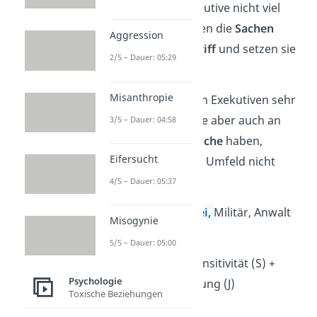
Gerede können Exekutive nicht viel
anfangen. Sie nehmen die
Sachen
Aggression
lieber direkt in Angriff
und setzen sie
2/5 – Dauer: 05:29
in Taten um.
Misanthropie
Harte Arbeit wird von Exekutiven sehr
wertgeschätzt. Da sie aber auch an
3/5 – Dauer: 04:58
andere
hohe Ansprüche
haben,
Eifersucht
machen sie es ihrem Umfeld nicht
immer leicht.
4/5 – Dauer: 05:37
Arbeitsfelder:
Polizei,
Militär, Anwalt
Misogynie
12. Konsul — ESFJ
5/5 – Dauer: 05:00
Extraversion (E) + Sensitivität (S) +
Psychologie
Fühlen (F) + Beurteilung (J)
Toxische Beziehungen
→ kontaktfreudig