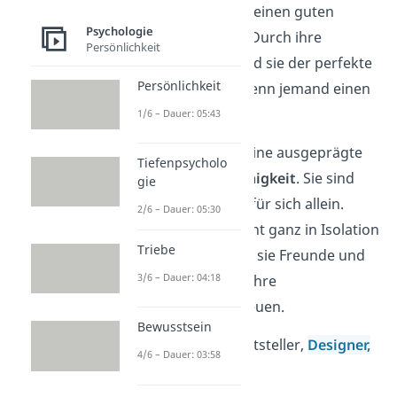
stets bereit, sich für einen guten
Psychologie
Zweck einzusetzen. Durch ihre
Persönlichkeit
empathische Art
sind sie der perfekte
Persönlichkeit
Ansprechpartner, wenn jemand einen
Ratschlag braucht.
1/6 – Dauer: 05:43
Mediatoren haben eine ausgeprägte
Tiefenpsycholo
Kommunikationsfähigkeit
. Sie sind
gie
aber auch gern mal für sich allein.
2/6 – Dauer: 05:30
Damit sie jedoch nicht ganz in Isolation
Triebe
versinken, brauchen sie Freunde und
3/6 – Dauer: 04:18
Familie, die sich auf ihre
Hilfsbereitschaft
freuen.
Bewusstsein
Arbeitsfelder:
Schriftsteller,
Designer,
4/6 – Dauer: 03:58
Schauspieler