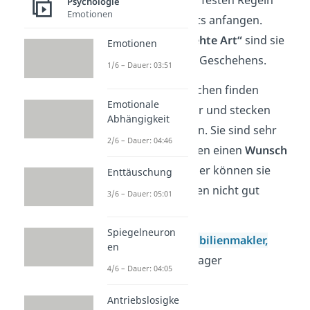
sein und können mit festen Regeln
Psychologie
Emotionen
und Strukturen nichts anfangen.
Durch ihre
„abgedrehte Art“
sind sie
Emotionen
der Hingucker jedes Geschehens.
1/6 – Dauer: 03:51
Einen Grund zum Lachen finden
Emotionale
Protagonisten immer und stecken
Abhängigkeit
andere damit gern an. Sie sind sehr
2/6 – Dauer: 04:46
mitfühlend
und haben einen
Wunsch
nach Harmonie
. Daher können sie
Enttäuschung
auch mit Streitigkeiten nicht gut
3/6 – Dauer: 05:01
umgehen.
Spiegelneuron
Arbeitsfelder:
Immobilienmakler,
en
Politiker, Brand Manager
4/6 – Dauer: 04:05
Antriebslosigke