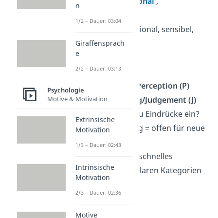
→ Denken =
rational
,
n
faktenorientiert
1/2 – Dauer: 03:04
→ Fühlen = emotional, sensibel,
empathisch
Giraffensprach
e
2/2 – Dauer: 03:13
4. Buchstabe:
Wahrnehmung/Perception (P)
Psychologie
Motive & Motivation
oder Beurteilung/Judgement (J)
→ Wie ordnest du Eindrücke ein?
Extrinsische
→ Wahrnehmung = offen für neue
Motivation
Eindrücke
1/3 – Dauer: 02:43
→ Beurteilung = schnelles
Intrinsische
Entscheiden, in klaren Kategorien
Motivation
denken
2/3 – Dauer: 02:36
Motive