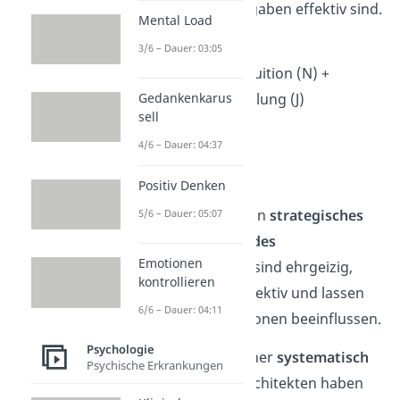
sich oft, ob ihre Aufgaben effektiv sind.
Mental Load
1. Architekt — INTJ
3/6 – Dauer: 03:05
Introversion (I) + Intuition (N) +
Gedankenkarus
Denken (T) + Beurteilung (J)
sell
→ rational
4/6 – Dauer: 04:37
→ perfektionistisch
→ selbstbewusst
Positiv Denken
Architekten haben ein
strategisches
5/6 – Dauer: 05:07
und
vorausschauendes
Emotionen
Denkvermögen
. Sie sind ehrgeizig,
kontrollieren
gleichzeitig auch objektiv und lassen
6/6 – Dauer: 04:11
sich nicht von Emotionen beeinflussen.
Psychologie
Probleme werden eher
systematisch
Psychische Erkrankungen
als kreativ gelöst. Architekten haben