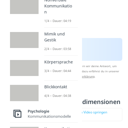
Kommunikatio
n
1/4 – Dauer: 04:19
Mimik und
Gestik
2/4 – Dauer: 03:58
Körpersprache
Nach Beantwortung speichern wir deine Antwort, um
3/4 – Dauer: 04:44
Studyflix zu verbessern. Mehr dazu erfährst du in unserer
Datenschutzerklärung
.
Blickkontakt
Die 4
4/4 – Dauer: 04:38
Persönlichkeitsdimensionen
Psychologie
zur Stelle im Video springen
Kommunikationsmodelle
(01:08)