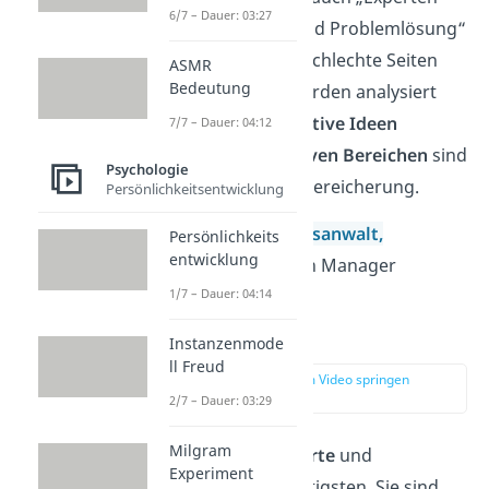
6/7 – Dauer: 03:27
der Ideenfindung und Problemlösung“
genannt. Gute und schlechte Seiten
ASMR
Bedeutung
eines Arguments werden analysiert
und dadurch
innovative Ideen
7/7 – Dauer: 04:12
entwickelt. In
kreativen Bereichen
sind
Psychologie
sie also eine große Bereicherung.
Persönlichkeitsentwicklung
Arbeitsfelder:
Rechtsanwalt,
Persönlichkeits
entwicklung
Ingenieur,
Operation Manager
1/7 – Dauer: 04:14
Idealisten (NF)
Instanzenmode
ll Freud
zur Stelle im Video springen
(02:51)
2/7 – Dauer: 03:29
Milgram
„Idealisten“ sind
Werte
und
Experiment
Emotionen
am wichtigsten. Sie sind