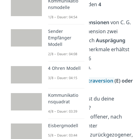
Kommunikatio
Der Test basiert auf den
4
nsmodelle
verschiedenen
1/8 – Dauer: 04:54
Persönlichkeitsdimensionen
von C. G.
Jung, wobei jede Dimension zwei
Sender
Empfänger
Gegenpole
hat
.
Je nach
Ausprägung
Modell
der Persönlichkeitsmerkmale erhältst
2/8 – Dauer: 04:08
du dann einen von 16
Persönlichkeitstypen.
4 Ohren Modell
3/8 – Dauer: 04:15
1. Buchstabe:
Extraversion
(E) oder
Introversion
(I)
Kommunikatio
→ Worauf richtest du deine
nsquadrat
Aufmerksamkeit?
4/8 – Dauer: 03:39
→ Extraversion = offener, nach
außen hin präsenter
Eisbergmodell
→ Introversion = zurückgezogener,
5/8 – Dauer: 03:44