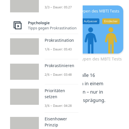
3/3 – Dauer: 05:27
Psychologie
Tipps gegen Prokrastination
Prokrastination
1/6 – Dauer: 05:43
Hauptpersönlichkeitstypen des MBTI Tests
Prokrastinieren
Laut MBTI Test sind alle 16
2/6 – Dauer: 03:48
Persönlichkeitstypen in einem
Prioritäten
Menschen vorhanden – nur in
setzen
unterschiedlicher Ausprägung.
3/6 – Dauer: 04:28
Eisenhower
Prinzip