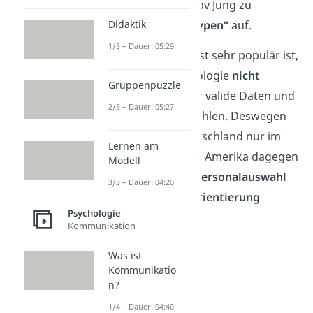
Arbeit von Carl Gustav Jung zu
Didaktik
„psychologischen Typen“
auf.
1/3 – Dauer: 05:29
Obwohl der MBTI Test sehr populär ist,
wird er in der Psychologie
nicht
Gruppenpuzzle
anerkannt
, da
bisher
valide Daten und
2/3 – Dauer: 05:27
empirische Belege fehlen. Deswegen
wird der Test in Deutschland nur im
Lernen am
Coaching
genutzt. In Amerika dagegen
Modell
wird er auch in der
Personalauswahl
3/3 – Dauer: 04:20
und bei der
Berufsorientierung
Psychologie
eingesetzt.
Kommunikation
Was ist
Kommunikatio
n?
1/4 – Dauer: 04:40