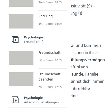
3/4 – Dauer: 03:55
Introversion (I) + Sensitivität (S) +
Fühlen (F) + Beurteilung (J)
Red Flag
→ loyal
4/4 – Dauer: 03:29
→ zuverlässig
→ hilfsbereit
Psychologie
Freundschaft
Verteidiger sind
sozial
und kümmern
sich gern um Mitmenschen in ihrer
Freundschaft
Umgebung. Ihr
Einfühlungsvermögen
1/2 – Dauer: 02:55
strahlt ein starkes Gefühl von
Sicherheit aus. Ob Freunde, Familie
Freundschaft
beenden
oder Kollegen – du kannst dich immer
2/2 – Dauer: 02:55
auf sie verlassen. Für ihre Hilfe
erwarten sie auch
keine
Psychologie
Arten von Beziehungen
Gegenleistung
.