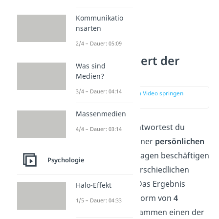
Kommunikatio
nsarten
2/4 – Dauer: 05:09
Wie funktioniert der
Was sind
MBTI Test?
Medien?
3/4 – Dauer: 04:14
zur Stelle im Video springen
(00:41)
Massenmedien
Beim MBTI Test beantwortest du
4/4 – Dauer: 03:14
Fragen aufgrund deiner
persönlichen
Einschätzung
. Die Fragen beschäftigen
Psychologie
sich hierbei mit unterschiedlichen
Lebenssituationen. Das Ergebnis
Halo-Effekt
erhältst du dann in Form von
4
1/5 – Dauer: 04:33
Buchstaben
, die zusammen einen der