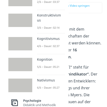
2/6 – Dauer: 03:37
zur Stelle im Video springen
(00:15)
Konstruktivism
us
Der MBTI Test ist ein
3/6 – Dauer: 02:14
Persönlichkeitstest
, mit dem
verschiedene Eigenschaften der
Kognitivismus
Persönlichkeit erfasst werden können.
4/6 – Dauer: 02:37
Insgesamt gibt es hier
16
Persönlichkeitstypen
.
Kognition
Die Abkürzung „MBTI“ steht für
5/6 – Dauer: 05:21
„Myers Briggs Typenindikator“
. Der
Nativismus
Name stammt von den Entwicklern:
Katharine Cook Briggs und ihrer
6/6 – Dauer: 05:27
Tochter Isabel Briggs Myers. Die
Psychologie
Inhalte ihres Tests bauen auf der
Didaktik und Methodik