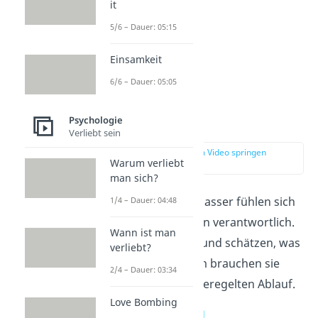
it
5/6 – Dauer: 05:15
Einsamkeit
6/6 – Dauer: 05:05
Psychologie
Aufpasser (SJ)
Verliebt sein
zur Stelle im Video springen
Warum verliebt
(03:35)
man sich?
Die Gruppe der Aufpasser fühlen sich
1/4 – Dauer: 04:48
für ihre Mitmenschen verantwortlich.
Wann ist man
Sie sind
fürsorglich
und schätzen, was
verliebt?
sie haben. Außerdem brauchen sie
2/4 – Dauer: 03:34
Routine
und einen geregelten Ablauf.
Love Bombing
9. Verteidiger — ISFJ