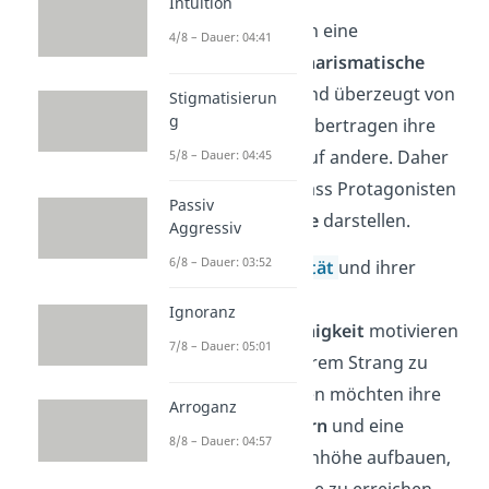
Intuition
Protagonisten haben eine
4/8 – Dauer: 04:41
authentische
und
charismatische
Ausstrahlung
. Sie sind überzeugt von
Stigmatisierun
g
ihren Visionen und übertragen ihre
Leidenschaft auch auf andere. Daher
5/8 – Dauer: 04:45
ist es nicht selten, dass Protagonisten
Passiv
gute Führungskräfte
darstellen.
Aggressiv
6/8 – Dauer: 03:52
Mit ihrer
Authentizität
und ihrer
ausgeprägten
Ignoranz
Kommunikationsfähigkeit
motivieren
7/8 – Dauer: 05:01
sie andere, mit an ihrem Strang zu
ziehen. Protagonisten möchten ihre
Arroganz
Mitmenschen fördern
und eine
8/8 – Dauer: 04:57
Beziehung auf Augenhöhe aufbauen,