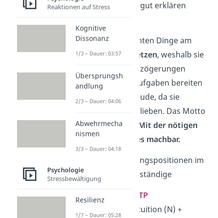
komplexe Konzepte
gut erklären
Reaktionen auf Stress
können.
Kognitive
Dissonanz
Kommandeure möchten Dinge am
liebsten
sofort umsetzen
, weshalb sie
1/3 – Dauer: 03:57
keine Geduld für Verzögerungen
Übersprungsh
haben. Schwierige Aufgaben bereiten
andlung
ihnen eine große Freude, da sie
2/3 – Dauer: 04:06
Herausforderungen lieben. Das Motto
Abwehrmecha
der Kommandeure:
Mit der nötigen
nismen
Anstrengung ist alles machbar.
3/3 – Dauer: 04:18
Arbeitsfelder:
Führungspositionen im
Psychologie
Management, Selbstständige
Stressbewältigung
4. Debattierer — ENTP
Resilienz
Extraversion (E) + Intuition (N) +
1/7 – Dauer: 05:28