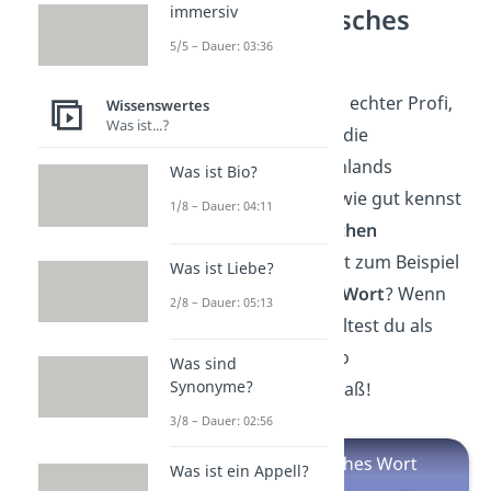
immersiv
Längstes deutsches
Wort
5/5 – Dauer: 03:36
Super! Jetzt bist du ein echter Profi,
Wissenswertes
Was ist...?
was dein Wissen über die
Kriminalität in Deutschlands
Was ist Bio?
Städten angeht. Aber wie gut kennst
1/8 – Dauer: 04:11
du dich mit der
deutschen
Sprache
aus? Wie heißt zum Beispiel
Was ist Liebe?
das
längste deutsche Wort
? Wenn
2/8 – Dauer: 05:13
du das nicht weißt, solltest du als
Nächstes
hier
im Video
Was sind
Synonyme?
vorbeischauen. Viel Spaß!
3/8 – Dauer: 02:56
Was ist ein Appell?