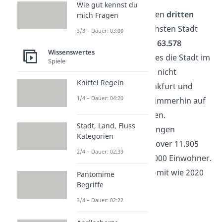
Hannover
Wie gut kennst du
Hannover belegt den
dritten
mich Fragen
Platz
der gefährlichsten Stadt
3/3 – Dauer: 03:00
Deutschlands. Mit
63.578
Wissenswertes
Straftaten
schafft es die Stadt im
Spiele
deutschen Norden nicht
Kniffel Regeln
annähernd an Frankfurt und
1/4 – Dauer: 04:20
Berlin heran, aber immerhin auf
das Siegertreppchen.
Stadt, Land, Fluss
Umgerechnet begingen
Kategorien
Menschen in Hannover 11.905
2/4 – Dauer: 02:39
Vergehen auf 100.000 Einwohner.
Hannover bleibt somit wie 2020
Pantomime
Begriffe
auf Platz 3.
3/4 – Dauer: 02:22
Halle an der Saale