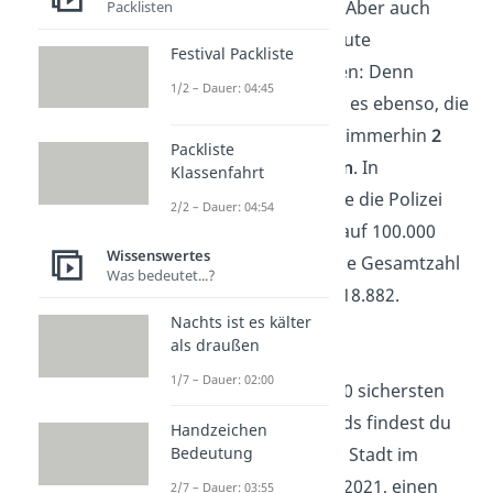
ganze
5 Plätze ab
. Aber auch
Packlisten
Wiesbaden kann gute
Festival Packliste
Nachrichten melden: Denn
1/2 – Dauer: 04:45
diesem Ort gelingt es ebenso, die
Verstöße 2021 um immerhin
2
Packliste
Prozent reduzieren
. In
Klassenfahrt
Wiesbaden meldete die Polizei
2/2 – Dauer: 04:54
6.777 Verbrechen
auf 100.000
Wissenswertes
Einwohner und eine Gesamtzahl
Was bedeutet...?
an Verstößen von 18.882.
Nachts ist es kälter
als draußen
Braunschweig
1/7 – Dauer: 02:00
Als
vorletzte
der 10 sichersten
Städte Deutschlands findest du
Handzeichen
Braunschweig. Die Stadt im
Bedeutung
Norden schafft es 2021, einen
2/7 – Dauer: 03:55