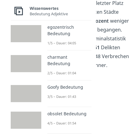
Braunschweig. Als letzter Platz
Wissenswertes
der Top 10 sichersten Städte
Bedeutung Adjektive
wurden hier
5,5 Prozent
weniger
egozentrisch
Straftaten als 2020 begangen.
Bedeutung
Die Polizeiliche Kriminalstatistik
1/5 – Dauer: 04:05
berichtet von
26.051
Delikten
insgesamt und 7.148 Verbrechen
charmant
Bedeutung
pro 100.000 Einwohner.
2/5 – Dauer: 01:04
Goofy Bedeutung
3/5 – Dauer: 01:43
obsolet Bedeutung
4/5 – Dauer: 01:54