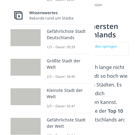
Datenschutzerklärung
.
Wissenswertes
Rekorde rund um Städte
Die Top 10 sichersten
Gefährlichste Stadt
Städte Deutschlands
Deutschlands
zur Stelle im Video springen
1/5 – Dauer: 05:39
(04:43)
Größte Stadt der
Die Kriminalität ist noch lange nicht
Welt
in jeder deutschen Stadt so hoch wie
2/5 – Dauer: 04:45
in den 10 kriminellsten Städten. Es
Kleinste Stadt der
gibt Orte, in denen du dich
Welt
besonders sicher
fühlen kannst.
3/5 – Dauer: 02:47
Schau dir hier eine Liste der
Top 10
sichersten Städte
Deutschlands an:
Gefährlichste Stadt
der Welt
München