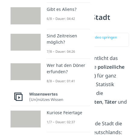
Was ist die
Gibt es Aliens?
gefährlichste Stadt
6/8 – Dauer: 04:42
Deutschlands?
Sind Zeitreisen
zur Stelle im Video springen
möglich?
(00:13)
7/8 – Dauer: 04:26
Jedes Frühjahr veröffentlicht das
Wer hat den Döner
Bundeskriminalamt die
polizeiliche
erfunden?
Kriminalstatistik (PKS)
für ganz
8/8 – Dauer: 01:41
Deutschland. In dieser Statistik
stehen unter anderem die
Wissenswertes
(Un)nützes Wissen
verschiedenen
Straftaten
,
Täter
und
Tatorte
.
Kuriose Feiertage
1/7 – Dauer: 02:37
Laut der
PKS
ist folgende Stadt die
gefährlichste Stadt
Deutschlands: