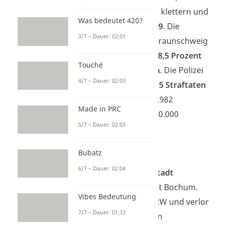
Platz nach oben zu klettern und
Was bedeutet 420?
belegt somit
Platz 9
. Die
3/7 – Dauer: 02:01
Kriminalität ist in Braunschweig
von 2020 auf 2021
8,5 Prozent
Touché
weniger geworden
. Die Polizei
4/7 – Dauer: 02:03
meldete dort
17.355 Straftaten
— umgerechnet 6.982
Made in PRC
Verbrechen pro 100.000
5/7 – Dauer: 02:03
Einwohner.
Bubatz
Bochum
6/7 – Dauer: 02:04
Die
10. sicherste Stadt
Deutschlands
heißt Bochum.
Vibes Bedeutung
Bochum liegt in NRW und verlor
7/7 – Dauer: 01:33
2021 den 9. Platz an