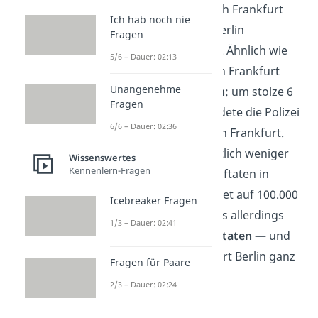
gewesen, muss sich Frankfurt
Ich hab noch nie
nun aber erneut Berlin
Fragen
geschlagen geben. Ähnlich wie
5/6 – Dauer: 02:13
Berlin ist aber auch Frankfurt
Unangenehme
sicherer
geworden
: um stolze 6
Fragen
Prozent. 2021 meldete die Polizei
6/6 – Dauer: 02:36
96.449 Straftaten in Frankfurt.
Das mag jetzt deutlich weniger
Wissenswertes
Kennenlern-Fragen
klingen als die Straftaten in
Berlin. Umgerechnet auf 100.000
Icebreaker Fragen
Einwohner sind das allerdings
1/3 – Dauer: 02:41
ganze 12.622 Straftaten
— und
somit sitzt Frankfurt Berlin ganz
Fragen für Paare
schön im Nacken.
2/3 – Dauer: 02:24