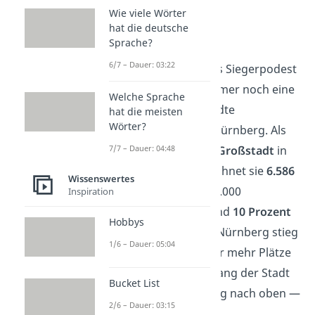
Einwohner.
Wie viele Wörter
hat die deutsche
Sprache?
Nürnberg
6/7 – Dauer: 03:22
Nicht mehr auf das Siegerpodest
geschafft, aber immer noch eine
Welche Sprache
der sichersten Städte
hat die meisten
Wörter?
Deutschlands ist Nürnberg. Als
7/7 – Dauer: 04:48
dritte bayerische Großstadt
in
dieser Liste verzeichnet sie
6.586
Wissenswertes
Straftaten
auf 100.000
Inspiration
Einwohner. Das sind
10 Prozent
Hobbys
weniger
als 2020. Nürnberg stieg
1/6 – Dauer: 05:04
schon zuvor immer mehr Plätze
auf, auch 2021 gelang der Stadt
Bucket List
ein weiterer Sprung nach oben —
2/6 – Dauer: 03:15
auf
Platz 4
.