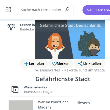
Suche
Neu: Karriere
Lernen lohnt sich!
Entdecke hier deine Chancen.
Lernplan
Merken
Link teilen
Wissenswertes
Rekorde rund um Städte
Gefährlichste Stadt
Deutschlands
Wissenswertes
Interessante Fragen
Warum knurrt der
Wichtige Inhalte in diesem
Magen?
Video