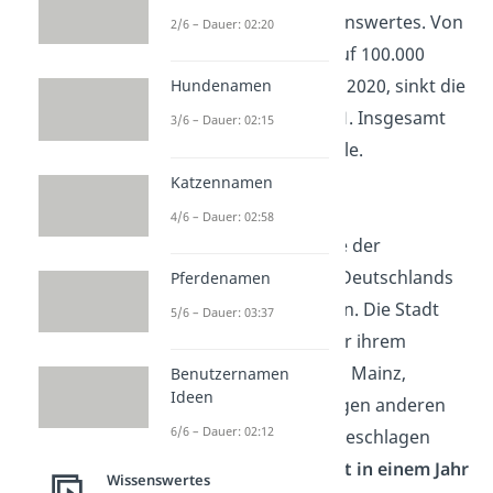
Stuttgart bemerkenswertes. Von
2/6 – Dauer: 02:20
7.978 Verstößen auf 100.000
Einwohner im Jahr 2020, sinkt die
Hundenamen
Zahl 2021 auf
6.731
. Insgesamt
3/6 – Dauer: 02:15
sind das 42.428 Fälle.
Katzennamen
Wiesbaden
4/6 – Dauer: 02:58
Die letzten 3 Plätze der
sichersten Städte Deutschlands
Pferdenamen
führt Wiesbaden an. Die Stadt
5/6 – Dauer: 03:37
muss sich nicht nur ihrem
direkten Nachbarn Mainz,
Benutzernamen
Ideen
sondern auch einigen anderen
6/6 – Dauer: 02:12
sicheren Städten geschlagen
geben- und
rutscht in einem Jahr
Wissenswertes