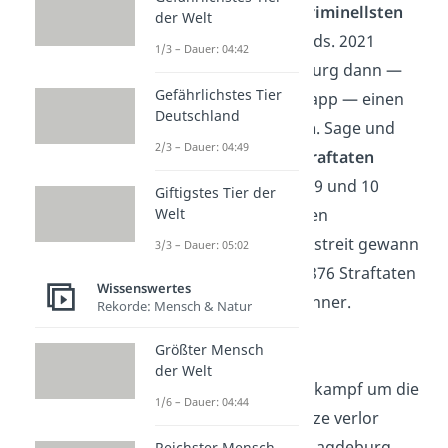
Schlusslicht der kriminellsten
der Welt
Städte
Deutschlands. 2021
1/3 – Dauer: 04:42
gelang es Magdeburg dann —
Gefährlichstes Tier
wenn auch nur knapp — einen
Deutschland
Rang aufzusteigen
. Sage und
2/3 – Dauer: 04:49
schreibe
nur 47 Straftaten
trennen die Plätze 9 und 10
Giftigstes Tier der
Welt
voneinander. Diesen
haarscharfen Wettstreit gewann
3/3 – Dauer: 05:02
Magdeburg mit 9.876 Straftaten
Wissenswertes
pro 100.000 Einwohner.
Rekorde: Mensch & Natur
Größter Mensch
Hamburg
der Welt
Den knappen Wettkampf um die
1/6 – Dauer: 04:44
letzten beiden Plätze verlor
Hamburg
gegen Magdeburg.
Reichster Mensch