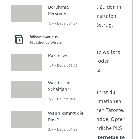
100.000
Einwohnern. Zu den in
Berühmte
Personen
der PKS erfassten Straftaten
7/7 – Dauer: 04:57
gehören Diebstahl, Betrug,
Sachbeschädigung,
Wissenswertes
Nützliches Wissen
Rauschgiftdelikte,
Körperverletzung und weitere
Karenzzeit
Straftaten wie Mord oder
1/7 – Dauer: 03:45
illegaler Waffenbesitz.
Was ist ein
In der Polizeilichen
Schaltjahr?
Kriminalstatistik erfährst du
2/7 – Dauer: 04:13
außerdem viele Informationen
über die verschiedenen Tatorte,
Wann kommt die
Tatzeiten, Tatverdächtige, Opfer
Post?
und Schäden. Die jährliche PKS
3/7 – Dauer: 01:38
findest du auf der
Internetseite