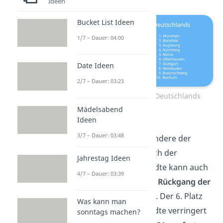
Ideen
Bucket List Ideen
1/7 – Dauer: 04:00
Date Ideen
2/7 – Dauer: 03:23
Sicherste Städte Deutschlands
Mädelsabend
Ideen
Oberhausen
3/7 – Dauer: 03:48
Ähnlich wie viele andere der
sichersten und auch der
Jahrestag Ideen
gefährlichsten Städte kann auch
4/7 – Dauer: 03:39
Oberhausen einen
Rückgang der
Straftaten
melden. Der 6. Platz
Was kann man
der sichersten Städte verringert
sonntags machen?