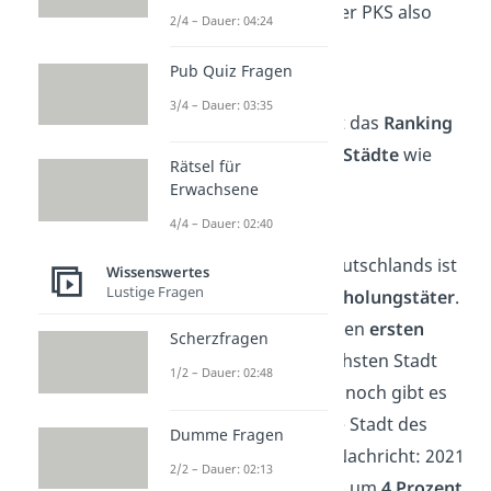
Gehe mit den Daten der PKS also
2/4 – Dauer: 04:24
vorsichtig
um.
Pub Quiz Fragen
Laut der Polizeilichen
3/4 – Dauer: 03:35
Kriminalstatistik lautet das
Ranking
der 10 gefährlichsten Städte
wie
Rätsel für
folgt:
Erwachsene
4/4 – Dauer: 02:40
Berlin
Die Hauptstadt Deutschlands ist
Wissenswertes
Lustige Fragen
ein wahrer
Wiederholungstäter
.
Erneut belegt sie den
ersten
Scherzfragen
Platz
der gefährlichsten Stadt
1/2 – Dauer: 02:48
Deutschlands. Dennoch gibt es
für die kriminellste Stadt des
Dumme Fragen
Landes eine gute Nachricht: 2021
2/2 – Dauer: 02:13
sind die
Straftaten
um
4 Prozent