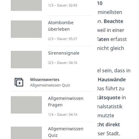
Schau dir nun die
Top 10
1/3 – Dauer: 02:43
gefährlichsten
und kriminellsten
Städte
Deutschlands an.
Beachte
Atombombe
überleben
dabei Folgendes: Nur weil in einer
Stadt viele
kriminelle Taten
erfasst
2/3 – Dauer: 05:27
wurden, ist eine Stadt nicht gleich
Sirenensignale
gefährlich.
3/3 – Dauer: 04:16
So kann es zum Beispiel sein, dass in
Berlin besonders viele
Hauswände
Wissenswertes
Allgemeinwissen Quiz
beschmutzt
wurden. Das führt zu
einer
hohen Kriminalitätsquote
in
Allgemeinwissen
Fragen
der polizeilichen Kriminalstatistik
1/4 – Dauer: 04:14
(PKS). Aber eine beschmutzte
Hauswand
bedroht nicht direkt
Allgemeinwissen
deine Sicherheit
in dieser Stadt.
Quiz