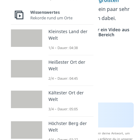
Übrigens:
Auch in den
größten
Städten der Welt
sind ein paar sehr
Wissenswertes
gefährliche Kandidaten dabei.
Rekorde rund um Orte
Studyflix vernetzt: Hier ein Video aus
Kleinstes Land der
einem anderen Bereich
Welt
1/4 – Dauer: 04:38
Heißester Ort der
Welt
2/4 – Dauer: 04:45
Kältester Ort der
Welt
3/4 – Dauer: 05:05
Höchster Berg der
Welt
Nach Beantwortung speichern wir deine Antwort, um
Studyflix zu verbessern. Mehr dazu erfährst du in unserer
4/4 – Dauer: 02:27