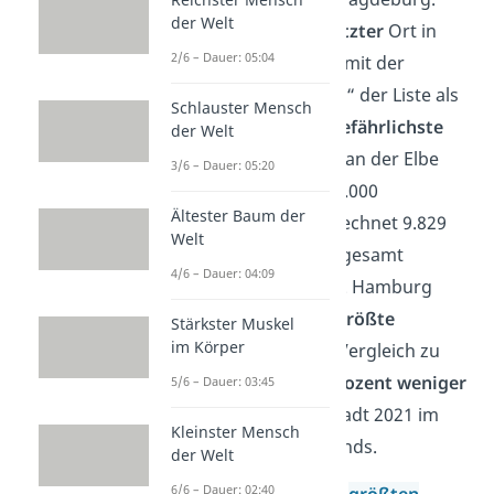
der Welt
Hamburg ist als
letzter
Ort in
2/6 – Dauer: 05:04
den Top 10 und damit der
eigentliche „Sieger“ der Liste als
Schlauster Mensch
ungefährlichste gefährlichste
der Welt
Stadt. In der Stadt an der Elbe
3/6 – Dauer: 05:20
passierten auf 100.000
Ältester Baum der
Einwohner umgerechnet 9.829
Welt
Straftaten und insgesamt
4/6 – Dauer: 04:09
182.071 Straftaten. Hamburg
schafft sogar die
größte
Stärkster Muskel
im Körper
Verbesserung
im Vergleich zu
2020: Ganze
8,5 Prozent weniger
5/6 – Dauer: 03:45
kriminell
ist die Stadt 2021 im
Kleinster Mensch
Norden Deutschlands.
der Welt
6/6 – Dauer: 02:40