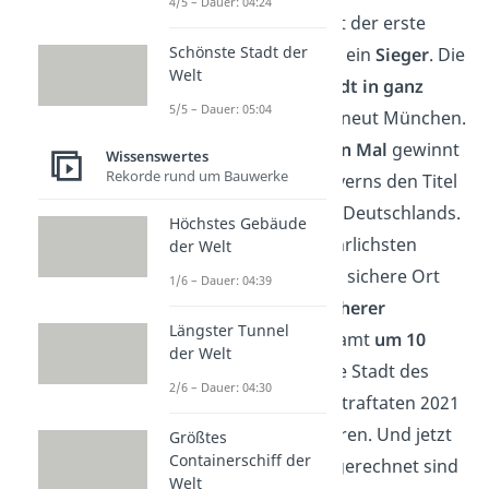
4/5 – Dauer: 04:24
In diesen Top 10 ist der erste
Schönste Stadt der
Platz auch wirklich ein
Sieger
. Die
Welt
sicherste Großstadt in ganz
5/5 – Dauer: 05:04
Deutschland
ist erneut München.
Bereits
zum vierten Mal
gewinnt
Wissenswertes
Rekorde rund um Bauwerke
die Hauptstadt Bayerns den Titel
als sicherste Stadt Deutschlands.
Höchstes Gebäude
Wie viele der gefährlichsten
der Welt
Städte ist auch der sichere Ort
1/6 – Dauer: 04:39
München
noch sicherer
Längster Tunnel
geworden: Insgesamt
um 10
der Welt
Prozent
konnte die Stadt des
2/6 – Dauer: 04:30
Oktoberfests die Straftaten 2021
auf 80.273 reduzieren. Und jetzt
Größtes
Containerschiff der
halt dich fest: Umgerechnet sind
Welt