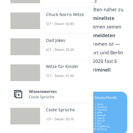
Anstalten, den Top 3
gefährlichsten Städten näher zu
Chuck Norris Witze
kommen. Als
5. kriminellste
5/7 – Dauer: 02:45
Stadt
verteidigt Bremen seinen
Platz mit
63.146 gemeldeten
Dad Jokes
Straftaten
. Auch Bremen ist —
6/7 – Dauer: 02:20
ähnlich wie Frankfurt und Berlin
— im Vergleich zu 2020 fast 6
Witze für Kinder
Prozent
weniger kriminell
7/7 – Dauer: 01:46
geworden.
Wissenswertes
Coole Sprüche
Coole Sprüche
1/5 – Dauer: 02:10