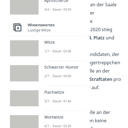
Aprilscherze
2019 belegte Halle an der Saale
4/4 – Dauer: 03:59
noch den 6. Platz der
kriminellsten Städte
Wissenswertes
Deutschlands. Seit 2020 stieg
Lustige Witze
Halle nun auf den
4. Platz
und
Witze
bildet so einen
zu
1/7 – Dauer: 03:08
beobachtenden
Kandidaten, der
aufs unbeliebte Siegertreppchen
Schwarzer Humor
hüpfen könnte. Halle an der
2/7 – Dauer: 03:06
Saale weist
11.577 Straftaten
pro
100.000 Einwohner auf.
Flachwitze
3/7 – Dauer: 01:44
Bremen
Im Gegenteil zu Halle an der
Wortwitze
Saale macht Bremen keine
4/7 – Dauer: 03:20