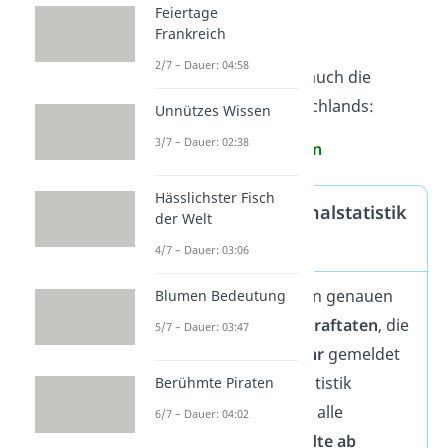
Feiertage
Berlin
Frankreich
2/7 – Dauer: 04:58
In der
PKS
findest du auch die
sicherste Stadt
Deutschlands:
Unnützes Wissen
3/7 – Dauer: 02:38
München
Hässlichster Fisch
Polizeiliche Kriminalstatistik
der Welt
(PKS)
4/7 – Dauer: 03:06
Die
PKS
gibt dir einen genauen
Blumen Bedeutung
Überblick zu allen
Straftaten
, die
5/7 – Dauer: 03:47
der Polizei
im Vorjahr
gemeldet
worden sind. Die Statistik
Berühmte Piraten
beinhaltet Daten für alle
6/7 – Dauer: 04:02
deutschen
Großstädte ab