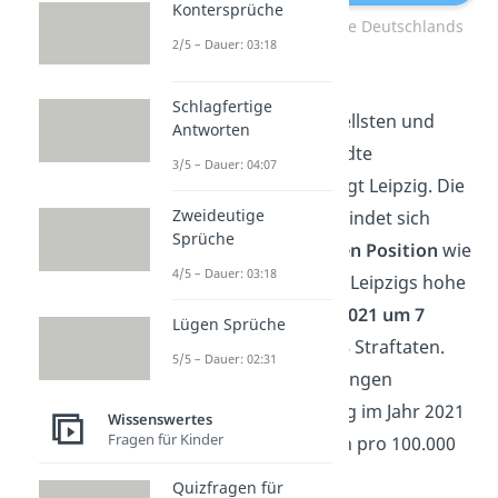
Kontersprüche
Gefährlichste Städte Deutschlands
2/5 – Dauer: 03:18
Leipzig
Schlagfertige
Platz 6
der kriminellsten und
Antworten
gefährlichsten Städte
3/5 – Dauer: 04:07
Deutschlands belegt Leipzig. Die
Zweideutige
Stadt im Osten befindet sich
Sprüche
somit auf
derselben Position
wie
4/5 – Dauer: 03:18
im Jahr 2020. Auch Leipzigs hohe
Kriminalität
sank
2021 um 7
Lügen Sprüche
Prozent
auf 64.004 Straftaten.
5/5 – Dauer: 02:31
Umgerechnet begingen
Straftäter in Leipzig im Jahr 2021
Wissenswertes
Fragen für Kinder
ganze 10.712 Taten pro 100.000
Einwohner.
Quizfragen für