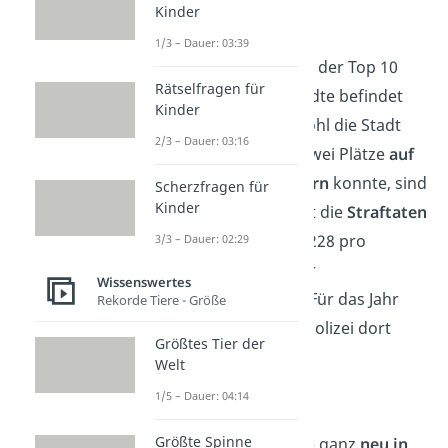
Kinder
Aachen
1/3 – Dauer: 03:39
Im
unteren Drittel
der Top 10
Rätselfragen für
gefährlichsten Städte befindet
Kinder
sich Aachen. Obwohl die Stadt
2/3 – Dauer: 03:16
Aachen 2021 um zwei Plätze
auf
Platz 7 hochklettern
konnte, sind
Scherzfragen für
Kinder
auch in diesem Ort die
Straftaten
von 10.783 auf 10.228 pro
3/3 – Dauer: 02:29
100.000 Einwohner
Wissenswertes
zurückgegangen
. Für das Jahr
Rekorde Tiere - Größe
2021 meldete die Polizei dort
Größtes Tier der
25.456 Straftaten
.
Welt
1/5 – Dauer: 04:14
Köln
Größte Spinne
Die erste Stadt, die ganz
neu in