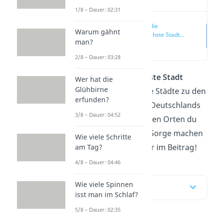
1/8 – Dauer: 02:31
Was ist die
Warum gähnt
gefährlichste Stadt
man?
Deutschlands?
(00:13)
2/8 – Dauer: 03:28
Was ist die
gefährlichste Stadt
Wer hat die
Glühbirne
Deutschlands
? Welche Städte zu den
erfunden?
kriminellsten Städten Deutschlands
3/8 – Dauer: 04:52
gehören und an welchen Orten du
du dir dagegen keine Sorge machen
Wie viele Schritte
musst, erfährst du hier im Beitrag!
am Tag?
4/8 – Dauer: 04:46
Wie viele Spinnen
Inhaltsübersicht
isst man im Schlaf?
5/8 – Dauer: 02:35