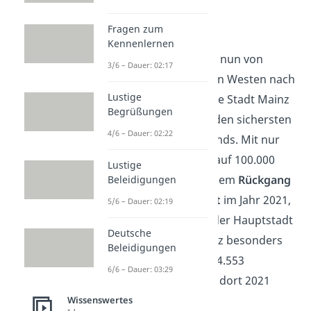
Fragen zum
Mainz
Kennenlernen
Für
Platz 5
geht es nun von
3/6 – Dauer: 02:17
Bayern rüber in den Westen nach
Lustige
Rheinland-Pfalz. Die Stadt Mainz
Begrüßungen
zählt ebenfalls zu den sichersten
4/6 – Dauer: 02:22
Städten Deutschlands. Mit nur
6.703 Verbrechen
auf 100.000
Lustige
Einwohner und einem
Rückgang
Beleidigungen
um fast 11 Prozent
im Jahr 2021,
5/6 – Dauer: 02:19
kannst du dich in der Hauptstadt
Deutsche
von Rheinland-Pfalz besonders
Beleidigungen
wohl fühlen. Nur 14.553
6/6 – Dauer: 03:29
Straftaten wurden dort 2021
begangen.
Wissenswertes