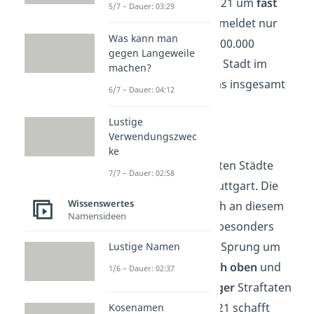
seine Straftaten 2021 um
fast
5/7 – Dauer: 03:29
zehn Prozent
und meldet nur
Was kann man
6.722 Delikte
auf 100.000
gegen Langeweile
Einwohner. Für die Stadt im
machen?
Ruhrgebiet sind das insgesamt
6/7 – Dauer: 04:12
14.088 Fälle.
Lustige
Verwendungszwec
Stuttgart
ke
Platz 7
der sichersten Städte
7/7 – Dauer: 02:58
belegt die Stadt Stuttgart. Die
Wissenswertes
Kriminalität ist auch an diesem
Namensideen
Ort Deutschlands besonders
niedrig: Mit einem Sprung um
Lustige Namen
ganze 4 Plätze nach oben
und
1/6 – Dauer: 02:37
16,5 Prozent weniger
Straftaten
im Vergleich zu 2021 schafft
Kosenamen