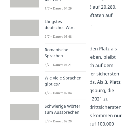
Prozent
von 23.213 auf 20.280.
1/7 – Dauer: 04:29
Das sind 6.081 Straftaten auf
Längstes
100.000 Einwohner.
deutsches Wort
2/7 – Dauer: 05:48
Augsburg
Augsburg musste den Platz als
Romanische
Sprachen
zweiter Sieger abgeben, bleibt
aber immerhin noch auf dem
3/7 – Dauer: 04:21
Siegertreppchen
der sichersten
Wie viele Sprachen
Städte Deutschlands. Als
3. Platz
gibt es?
gelang es auch Augsburg, die
4/7 – Dauer: 02:04
Zahl der Straftaten 2021 zu
Schwierige Wörter
verringern. In der drittsichersten
zum Aussprechen
Stadt Deutschlands kommen
nur
5/7 – Dauer: 02:20
6.159 Verbrechen
auf 100.000