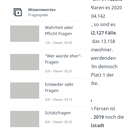
zurückgegangen
. Waren es 2020
Wissenswertes
Fragespiele
insgesamt ganze 504.142
erfasste Straftaten, so sind es
Wahrheit oder
2021 „nur noch“
482.127 Fälle
.
Pflicht Fragen
Umgerechnet sind das 13.158
1/6 – Dauer: 02:55
Fälle pro 100.000 Einwohner.
"Wer würde eher"-
Trotz der weniger werdenden
Fragen
Straftaten liegt Berlin dennoch
2/6 – Dauer: 02:21
ungeschlagen
auf Platz 1 der
gefährlichsten Städte.
Entweder oder
Fragen
Frankfurt am Main
3/6 – Dauer: 03:15
Berlin dicht auf den Fersen ist
Schätzfragen
Frankfurt am Main.
2019
noch die
4/6 – Dauer: 02:52
gefährlichste Großstadt