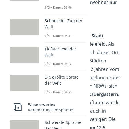
das auf 100.000 Einwohner
nur
3/6 – Dauer: 03:06
5.394 Verstöße
!
Schnellster Zug der
Welt
Bielefeld
Die
zweitsicherste Stadt
4/6 – Dauer: 05:37
Deutschlands ist Bielefeld. Als
Tiefster Pool der
Vizesieger zählt auch dieser Ort
Welt
zu den sichersten Städten
5/6 – Dauer: 04:12
Deutschlands. Vor 2 Jahren vom
Die größte Statue
2. Platz verstoßen, gelang es der
der Welt
Stadt im Nordosten NRWs, sich
6/6 – Dauer: 04:53
den
2. Platz zurückzuergattern
.
Die Anzahl der Straftaten wurde
Wissenswertes
Rekorde rund um Sprache
von 2020 auf 2021 auch in
Bielefeld deutlich weniger: Die
Schwerste Sprache
Verstöße sanken um 12,5
der Welt