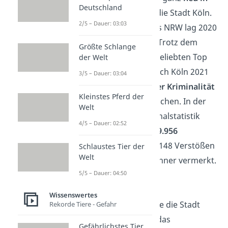
Deutschland
den Top 10
ist, ist die Stadt Köln.
2/5 – Dauer: 03:03
Der Newcomer aus NRW lag 2020
noch auf Platz 12. Trotz dem
Größte Schlange
Aufstieg in die unbeliebten Top
der Welt
10, konnte aber auch Köln 2021
3/5 – Dauer: 03:04
einen
Rückgang der Kriminalität
Kleinstes Pferd der
um 3 Prozent
erreichen. In der
Welt
Polizeilichen Kriminalstatistik
4/5 – Dauer: 02:52
wurden in Köln
109.956
Straftaten
und 10.148 Verstößen
Schlaustes Tier der
Welt
pro 100.000 Einwohner vermerkt.
5/5 – Dauer: 04:50
Magdeburg
Wissenswertes
Im Jahr 2020 bildete die Stadt
Rekorde Tiere - Gefahr
Magdeburg noch das
Gefährlichstes Tier