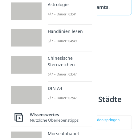
Astrologie
des Bundeskriminalamts
.
4/7 – Dauer: 03:41
Handlinien lesen
5/7 – Dauer: 04:49
Chinesische
Sternzeichen
6/7 – Dauer: 03:47
DIN A4
Die Top 10
gefährlichsten Städte
7/7 – Dauer: 02:42
Deutschlands
Wissenswertes
zur Stelle im Video springen
Nützliche Überlebenstipps
(00:38)
Morsealphabet