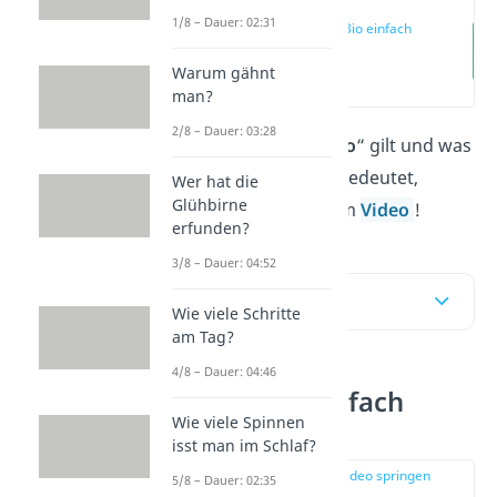
1/8 – Dauer: 02:31
Was ist Bio einfach
erklärt
Warum gähnt
(00:13)
man?
2/8 – Dauer: 03:28
Ab wann etwas als „
Bio
“ gilt und was
das für Lebensmittel bedeutet,
Wer hat die
Glühbirne
erfährst du hier
und im
Video
!
erfunden?
3/8 – Dauer: 04:52
Inhaltsübersicht
Wie viele Schritte
am Tag?
4/8 – Dauer: 04:46
Was ist Bio einfach
Wie viele Spinnen
erklärt
isst man im Schlaf?
zur Stelle im Video springen
5/8 – Dauer: 02:35
(00:13)