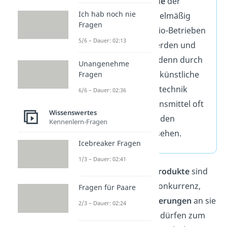
Qualitätsgarantie
der
Ich hab noch nie
Produkte, da regelmäßig
Fragen
Kontrollen von Bio-Betrieben
5/6 – Dauer: 02:13
durchgeführt werden und
die
Gesundheit
, denn durch
Unangenehme
den Verzicht auf künstliche
Fragen
Dünger und Gentechnik
6/6 – Dauer: 02:36
werden Bio-Lebensmittel oft
Wissenswertes
als gesünder für den
Kennenlern-Fragen
Menschen angesehen.
Icebreaker Fragen
1/3 – Dauer: 02:41
Schon gewusst?
Bio-Produkte
sind
meist
teurer
als ihre Konkurrenz,
Fragen für Paare
weil es so viele
Anforderungen
an sie
2/3 – Dauer: 02:24
gibt. Bio-Landbetriebe dürfen zum