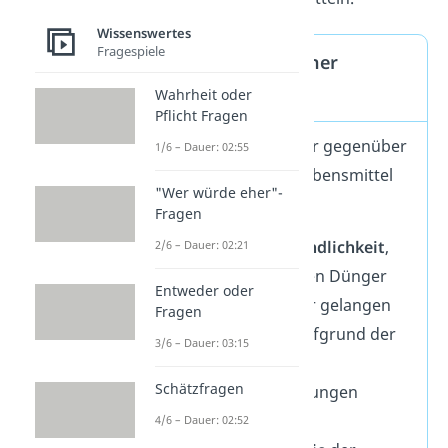
Wissenswertes
Fragespiele
Vorteile biologischer
Lebensmittel
Wahrheit oder
Pflicht Fragen
Vorteile
biologischer gegenüber
1/6 – Dauer: 02:55
„herkömmlicher“ Lebensmittel
"Wer würde eher"-
sind unter anderem:
Fragen
die
Umweltfreundlichkeit
,
2/6 – Dauer: 02:21
weil keine giftigen Dünger
Entweder oder
ins Grundwasser gelangen
Fragen
das
Tierwohl
, aufgrund der
3/6 – Dauer: 03:15
verbesserten
Schätzfragen
Haltungsbedingungen
eine gewisse
4/6 – Dauer: 02:52