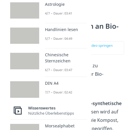
Astrologie
4/7 – Dauer: 03:41
Anforderungen an Bio-
Handlinien lesen
Lebensmittel
5/7 – Dauer: 04:49
zur Stelle im Video springen
(00:57)
Chinesische
Sternzeichen
Um den Bio-Standards zu
6/7 – Dauer: 03:47
entsprechen, gelten für Bio-
Lebensmittel folgende
DIN A4
Anforderungen:
7/7 – Dauer: 02:42
Verzicht
auf
chemisch-synthetische
Wissenswertes
Düngemittel:
Stattdessen wird auf
Nützliche Überlebenstipps
organischen Dünger wie Kompost,
Morsealphabet
Mist oder Gülle zurückgegriffen.