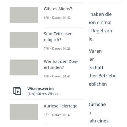
Gibt es Aliens?
Die Bezeichnung „
Bio“
haben die
6/8 – Dauer: 04:42
meisten Menschen schon einmal
gehört. Dabei ist in der Regel von
Sind Zeitreisen
Lebensmitteln
die Rede.
möglich?
7/8 – Dauer: 04:26
Als „Bio“ werden hier Waren
bezeichnet, die aus einer
Wer hat den Döner
biologischen Landwirtschaft
erfunden?
stammen. Das Ziel solcher Betriebe
8/8 – Dauer: 01:41
ist es, einen innerbetrieblichen
Wissenswertes
Kreislauf herzustellen.
(Un)nützes Wissen
Das bedeutet, dass
natürliche
Kuriose Feiertage
Erzeugnisse
, aber auch
1/7 – Dauer: 02:37
Abfallprodukte, innerhalb eines