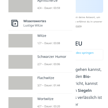
Aprilscherze
4/4 – Dauer: 03:59
Nach Beantwortung speichern wir deine Antwort, um
Wissenswertes
Studyflix zu verbessern. Mehr dazu erfährst du in unserer
Lustige Witze
Datenschutzerklärung
.
Witze
Bio-Siegel der EU
1/7 – Dauer: 03:08
zur Stelle im Video springen
Schwarzer Humor
(03:12)
2/7 – Dauer: 03:06
Damit du direkt sichergehen kannst,
dass ein Lebensmittel den
Bio-
Flachwitze
Anforderungen
entspricht, kannst
3/7 – Dauer: 01:44
du dich an bestimmten
Siegeln
orientieren. Besonders verlässlich ist
Wortwitze
dabei das Bio-Siegel der
4/7 – Dauer: 03:20