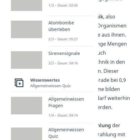
1/3 – Dauer: 02:43
Verzicht
auf
Gentechnik
, also
Atombombe
genetisch veränderte Organismen
überleben
(GVO) und Erzeugnisse aus ihnen.
2/3 – Dauer: 05:27
Allerdings dürfen geringe Mengen
auffindbar sein, weil auch
Sirenensignale
unbeabsichtigt Gentechnik in den
3/3 – Dauer: 04:16
Produkten landen kann. Dieser
Schwellenwert liegt gerade bei 0,9
Wissenswertes
Allgemeinwissen Quiz
%.
Die einzige Ausnahme bilden
Tierarzneimittel. Hier darf weiterhin
Allgemeinwissen
Fragen
Gentechnik genutzt werden.
1/4 – Dauer: 04:14
☢ Verzicht
auf
Bestrahlung
der
Allgemeinwissen
Lebensmittel. Die Bestrahlung mit
Quiz