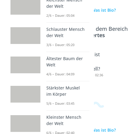
der Welt
zur Videoseite: Was ist Bio?
2/6 – Dauer: 05:04
Beliebte Inhalte aus dem Bereich
Schlauster Mensch
Wissenswertes
der Welt
3/6 – Dauer: 05:20
Was ist
Was
Was ist
Ältester Baum der
Liebe?
sind
ein
Welt
Dauer: 05:13
Synony
Appell?
4/6 – Dauer: 04:09
me?
Dauer: 02:36
Dauer: 02:56
Stärkster Muskel
im Körper
5/6 – Dauer: 03:45
Kleinster Mensch
der Welt
zur Videoseite: Was ist Bio?
6/6 – Dauer: 02:40