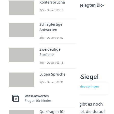
Kontersprüche
geprüft nach den festgelegten Bio-
2/5 – Dauer: 03:18
Richtlinien.
Schlagfertige
Antworten
3/5 – Dauer: 04:07
Zweideutige
Sprüche
4/5 – Dauer: 03:18
Lügen Sprüche
Deutsches Bio-Siegel
5/5 – Dauer: 02:31
zur Stelle im Video springen
(03:30)
Wissenswertes
Fragen für Kinder
Neben dem EU-Siegel gibt es noch
einige weitere Bio-Siegel, die du auf
Quizfragen für