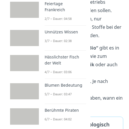
landwirtschaftlichen Betriebs
Feiertage
Frankreich
weiterverwendet werden sollen.
Dadurch ist es möglich, nur
2/7 – Dauer: 04:58
eingeschränkt externe Stoffe bei der
Unnützes Wissen
Produktion zu verwenden.
3/7 – Dauer: 02:38
Übrigens
: Das Label „
Bio“
gibt es in
mehreren Bereichen, wie zum
Hässlichster Fisch
der Welt
Beispiel in der
Kosmetik
oder auch
bei
Kleidung
und
4/7 – Dauer: 03:06
Reinigungsprodukten
. Je nach
Blumen Bedeutung
Bereich gibt es jedoch
5/7 – Dauer: 03:47
unterschiedliche Vorgaben, wann ein
Produkt als „Bio“ gilt.
Berühmte Piraten
6/7 – Dauer: 04:02
Biologisch vs. Ökologisch