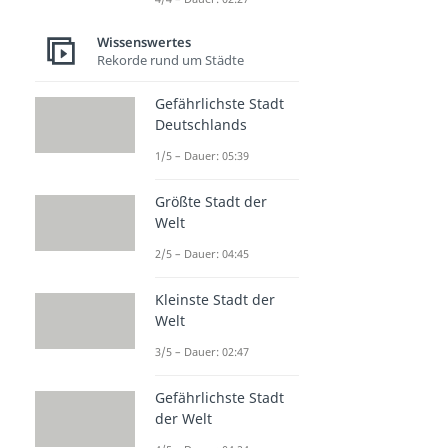
Dauer: 02:56
Was ist ein Appell?
Wissenswertes
Rekorde rund um Städte
Dauer: 02:36
Polyamorie
Gefährlichste Stadt
Dauer: 02:57
Was ist ein E-Girl?
Deutschlands
Dauer: 02:25
1/5 – Dauer: 05:39
Was ist ein Nerd?
Dauer: 02:32
Größte Stadt der
Was ist Politik?
Welt
Dauer: 03:57
2/5 – Dauer: 04:45
Kleinste Stadt der
Welt
3/5 – Dauer: 02:47
Gefährlichste Stadt
der Welt