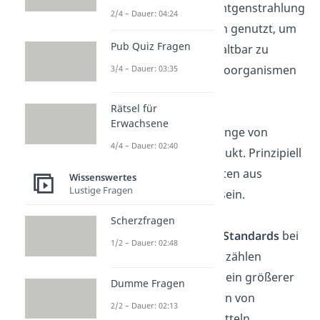
UV-, Gamma- oder Röntgenstrahlung
2/4 – Dauer: 04:24
wird in manchen Fällen genutzt, um
Pub Quiz Fragen
Lebensmittel länger haltbar zu
machen oder um Mikroorganismen
3/4 – Dauer: 03:35
abzutöten.
Rätsel für
Erwachsene
Verminderung
der Menge von
4/4 – Dauer: 02:40
Zusatzstoffen
im Produkt. Prinzipiell
müssen 95 % der Zutaten aus
Wissenswertes
Lustige Fragen
ökologischem Anbau sein.
Scherzfragen
Einhalten bestimmter
Standards
bei
1/2 – Dauer: 02:48
der
Tierhaltung
. Dazu zählen
regelmäßiger Auslauf, ein größerer
Dumme Fragen
Stall und das Verfüttern von
2/2 – Dauer: 02:13
ökologischen Futtermitteln.