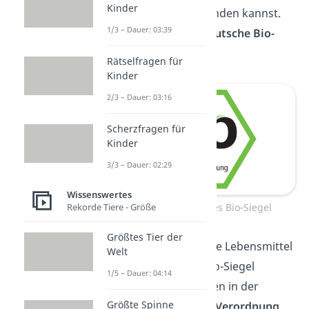
Kinder
diversen Produkten finden kannst.
1/3 – Dauer: 03:39
Eines davon ist das
deutsche Bio-
Siegel
.
Rätselfragen für
Kinder
2/3 – Dauer: 03:16
Scherzfragen für
Kinder
3/3 – Dauer: 02:29
Wissenswertes
Rekorde Tiere - Größe
deutsches staatliches Bio-Siegel
Größtes Tier der
Die Anforderungen, die Lebensmittel
Welt
mit dem deutschen Bio-Siegel
1/5 – Dauer: 04:14
erfüllen müssen, stehen in der
Größte Spinne
sogenannten
EU-Öko-Verordnung.