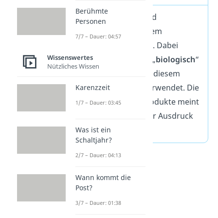
Berühmte
Bio-Lebensmittel sind
Personen
Erzeugnisse aus einem
7/7 – Dauer: 04:57
ökologischen Anbau. Dabei
Wissenswertes
werden die Begriffe „
biologisch
“
Nützliches Wissen
und „
ökologisch
“ in diesem
Bereich
synonym
verwendet. Die
Karenzzeit
Bezeichnung Bio-Produkte meint
1/7 – Dauer: 03:45
also dasselbe wie der Ausdruck
Öko-Produkte.
Was ist ein
Schaltjahr?
2/7 – Dauer: 04:13
Wann kommt die
Post?
3/7 – Dauer: 01:38