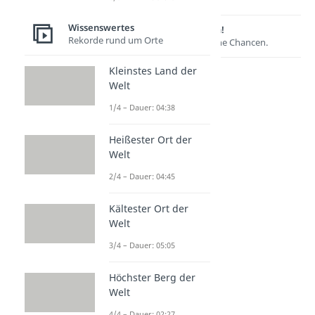
Wissenswertes
Lernen lohnt sich!
Rekorde rund um Orte
Entdecke hier deine Chancen.
Kleinstes Land der
Welt
1/4 – Dauer: 04:38
Heißester Ort der
Welt
2/4 – Dauer: 04:45
Weitere Inhalte:
Kältester Ort der
Wissenswertes
Welt
Was ist...?
3/4 – Dauer: 05:05
Was ist Bio?
Dauer: 04:11
Höchster Berg der
Was ist Liebe?
Welt
Dauer: 05:13
Was sind Synonyme?
4/4 – Dauer: 02:27