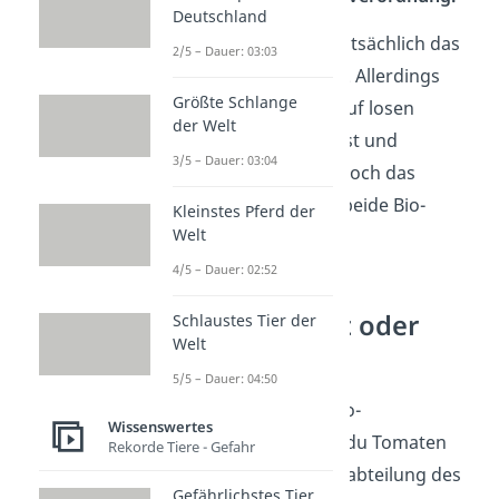
Deutschland
Mittlerweile wird hauptsächlich das
2/5 – Dauer: 03:03
EU-Bio-Siegel
genutzt. Allerdings
Größte Schlange
kannst du, vor allem auf losen
der Welt
Lebensmitteln wie Obst und
3/5 – Dauer: 03:04
Gemüse, auch heute noch das
deutsche oder direkt beide Bio-
Kleinstes Pferd der
Welt
Siegel finden.
4/5 – Dauer: 02:52
Tomaten, Obst oder
Schlaustes Tier der
Welt
Gemüse?
5/5 – Dauer: 04:50
Auf der Suche nach Bio-
Wissenswertes
Lebensmitteln suchst du Tomaten
Rekorde Tiere - Gefahr
intuitiv in der Gemüseabteilung des
Gefährlichstes Tier