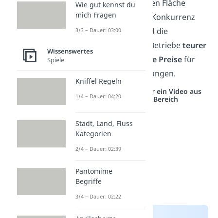
Beispiel auf der gleichen Fläche
Wie gut kennst du
mich Fragen
weniger Tiere als ihre Konkurrenz
halten. Deswegen wird die
3/3 – Dauer: 03:00
Produktion
für diese Betriebe
teurer
Wissenswertes
und sie müssen
höhere Preise
für
Spiele
die finalen
Waren
verlangen.
Kniffel Regeln
Studyflix vernetzt: Hier ein Video aus
1/4 – Dauer: 04:20
einem anderen Bereich
Stadt, Land, Fluss
Kategorien
2/4 – Dauer: 02:39
Pantomime
Begriffe
3/4 – Dauer: 02:22