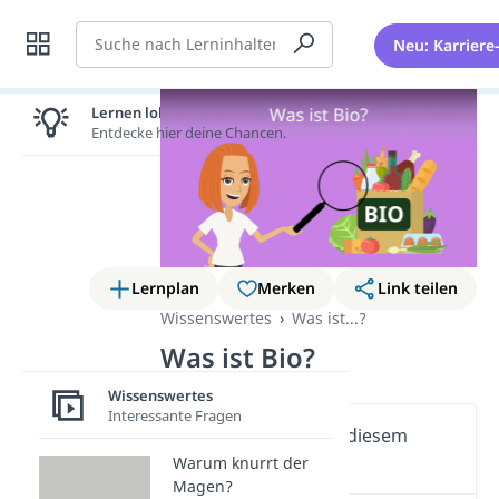
Suche
Neu: Karriere
Lernen lohnt sich!
Entdecke hier deine Chancen.
Lernplan
Merken
Link teilen
Wissenswertes
Was ist...?
Was ist Bio?
Wissenswertes
Interessante Fragen
Wichtige Inhalte in diesem
Video
Warum knurrt der
Magen?