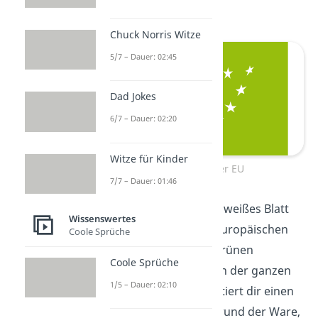
Europäischen Union
.
Chuck Norris Witze
5/7 – Dauer: 02:45
Dad Jokes
6/7 – Dauer: 02:20
Witze für Kinder
Bio-Siegel der EU
7/7 – Dauer: 01:46
Dieses Siegel zeigt ein weißes Blatt
Wissenswertes
aus den Sternen der Europäischen
Coole Sprüche
Union auf einem hellgrünen
Coole Sprüche
Hintergrund. Es wird in der ganzen
1/5 – Dauer: 02:10
EU
genutzt und garantiert dir einen
ökologischen Hintergrund der Ware,