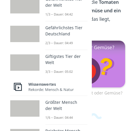
Supermarkts. Warum die
Tomaten
der Welt
aber eigentlich ein
Gemüse und ein
1/3 – Dauer: 04:42
Obst
sind und woran das liegt,
zeigen wir dir
hier
!
Gefährlichstes Tier
Deutschland
2/3 – Dauer: 04:49
Giftigstes Tier der
Welt
3/3 – Dauer: 05:02
Wissenswertes
Rekorde: Mensch & Natur
Zum Video: Tomate Obst oder Gemüse?
Größter Mensch
der Welt
1/6 – Dauer: 04:44
Reichster Mensch